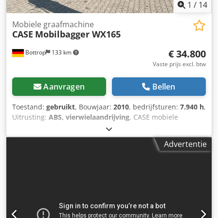
1
/
14
Mobiele graafmachine
CASE
Mobilbagger WX165
€ 34.800
Bottrop
133 km
Vaste prijs excl. btw
Aanvragen
Bellen
Toestand:
gebruikt
, Bouwjaar:
2010
, bedrijfsturen:
7.940 h
,
Uitrusting:
ABS, vierwielaandrijving
, CASE mobiele
graafmachine Type: WX165 (hydraulische graafmachine)
Typegoedkeuringsnummer: N211 Motorfabrikant: Case
Advertentie
Motorvermogen: 105 kW Bedrijfstijden: 7940 uur
Toelaatbaar totaalgewicht: 18000 kg Transportlengte: 8,19
m Transportbreedte: 1,91 m Transporthoogte: 2,89 m
Kleur: geel - Bediening met joystick - Egaliseerblad -
Camera Chsdpozripcefx Acaea Wij ondersteunen u graag
ook op het gebied van financiering/leasing, in
samenwerking met onze partners. Alle gegevens onder