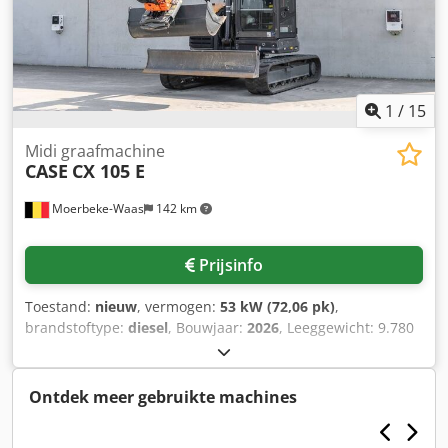
1
/
15
Midi graafmachine
CASE
CX 105 E
Moerbeke-Waas
142 km
Prijsinfo
Toestand:
nieuw
, vermogen:
53 kW (72,06 pk)
,
brandstoftype:
diesel
, Bouwjaar:
2026
, Leeggewicht: 9.780
kg Chjdpfx Acjzrrw Ajasa Neem contact op met KEY-TEC
Sales voor meer informatie.
Ontdek meer gebruikte machines