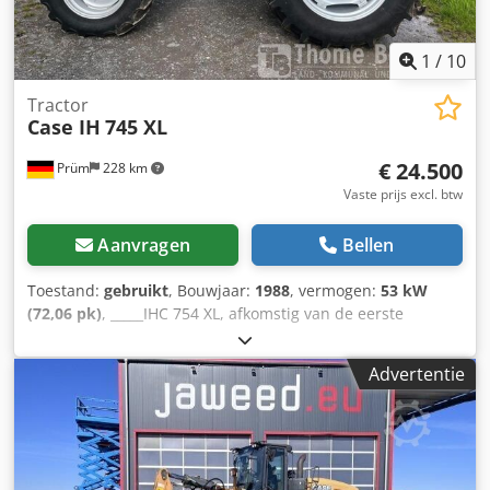
1
/
10
Tractor
Case IH
745 XL
€ 24.500
Prüm
228 km
Vaste prijs excl. btw
Aanvragen
Bellen
Toestand:
gebruikt
, Bouwjaar:
1988
, vermogen:
53 kW
(72,06 pk)
, _____IHC 754 XL, afkomstig van de eerste
eigenaar, in uitstekende staat. Bedrijfstijden: ca. 8.600 uur.
Bouwjaar: 1988. Voorste hefinrichting. Voorste aftakas. 30
Advertentie
km/u versnellingsbak. Prijs: € 24.500,00 (exclusief BTW).
Locatie: null Chsdpfxozdmutj Acaja