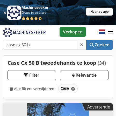
Machineseeker
Naar de app
Gratis in de store
Verkopen
Zoeken
Case Cx 50 B tweedehands te koop
(34)
Filter
Relevantie
Case
Alle filters verwijderen
Advertentie