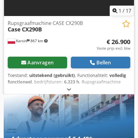
1
/
17
Rupsgraafmachine CASE CX290B
Case
CX290B
€ 26.900
Karsin
867 km
Vaste prijs excl. btw
Aanvragen
Bellen
Toestand:
uitstekend (gebruikt)
, Functionaliteit:
volledig
functioneel
, bedrijfsturen:
6.223 h
, Rupsgraafmachine
CASE CX290B Kawasaki Hydraulica Isuzu Motor Technische
gegevens: - Motor: Isuzu AH-6HK1X (6-cilinder,
turbocompressor, common rail). - Motorvermogen: ca. 154
kW (209 pk) bij 1800 tpm. - Bedrijfsgewicht: ca. 29.100 kg -
30.000 kg (afhankelijk van uitrusting). - Hydraulisch
systeem: Variabele plunjerpompen (Kawasaki), zorgen voor
soepele gecombineerde bewegingen. - Maximale
graafbereik: ca. 10,5 - 10,7 m. - Maximale graafdiepte: ca.