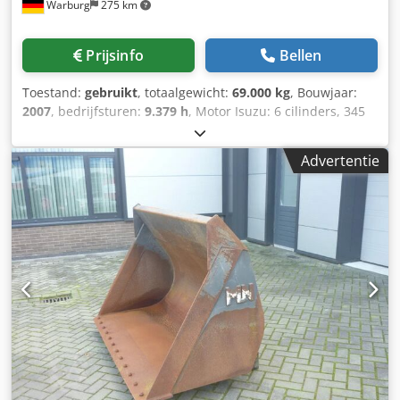
Warburg
275 km
Prijsinfo
Bellen
Toestand:
gebruikt
, totaalgewicht:
69.000 kg
, Bouwjaar:
2007
, bedrijfsturen:
9.379 h
, Motor Isuzu: 6 cilinders, 345
kW – AH-6WG1X – EPA en CE Giek 6,58 m Stel 3 m
Bodemplaten 650 mm Alle hydrauliekslangen
Advertentie
(hamer/grijper en rotatie) Hydraulische snelwissel: OIL
Quick OQ90 of Lehnhoff HS80 Dieplepel – 4,55 m³ SAE
Transportgewicht 69 ton Chjdpfxjul U H Tj Acasa
Transportbreedte 3,93 m Werkbreedte (4,14 m met
opstappen) Transporthoogte 4,37 m Machine is in onze
werkplaats gereviseerd en gerepareerd Rapport op
aanvraag Grote onderhoudsbeurt uitgevoerd: alle oliën en
filters, inclusief 650 liter hydrauliekolie CASE Duitsland
maart 2026: De motor heeft 6 nieuwe injectoren (factuur
op aanvraag)