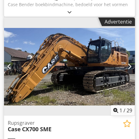
Case Bender boekbindmachine, bedoeld voor het vormen
en buigen van ruggen van harde boekomslagen. Het
apparaat geeft omslagen de juiste radius, waardoor deze
Advertentie
perfect aansluiten op het boekblok. De machine is
uitgerust met verstelbare rollen waarmee deze kan
worden aangepast aan verschillende omslagdiktes. De
robuuste gietijzeren constructie zorgt voor hoge precisie
en jarenlang gebruik. Technische gegevens: Fabrikant: Karl
Tränklein Type: Case Bender / rugvormmachine Chjdpfx
Aceziwnbjasa Werkbreedte: ca. 600 mm Instelbare
roldraad Stabiele gietijzeren constructie Elektrische
aandrijving Werktafel Staat: gebruikt Toepassingen:
productie van hardcover boeken, boekbinderijen,
drukkerijen, grafische bedrijven, productie van albums,
catalogi en omslagen.
1
/
29
Rupsgraver
Case
CX700 SME