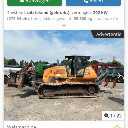
Aanvragen
Bellen
nummer. = Verdere informatie = Modeljaar: 2016
Toelaatbaar totaal gewicht: 5.500 kg Afmetingen (l x b x h):
Toestand:
uitstekend (gebruikt)
, vermogen:
202 kW
538 x 174 x 208 cm CE-markering: ja Technische staat: zeer
(274,64 pk)
, bedrijfsklaar gewicht:
35.500 kg
, staat van de
goed Visuele staat: goed Serienummer:
ketting:
70 %
, Bouwjaar:
2006
, bedrijfsturen:
9.139 h
,
FNH021FSNGHP00509 Neem contact op met Gerrit
Uitrusting:
airconditioning
, CASE CX330 Bouwjaar: 2006
Advertentie
Haverhoek voor meer informatie.
Bedrijfstijden: 9.139 uur Gesloten cabine Airconditioning
Radio Centrale smering Standaard giek Steel: 3,30 m
Volledige hydraulische leidingen (voor hamer, grijper,
schaar) Snelwisselsysteem OQ80 1x bak – 800 mm breed
1x grijper – functioneert, maar heeft reparatie nodig
Onderstel in goede staat, circa 70% over Bodemplaten 600
mm breed Chedpfozp Rm Rex Acaja Isuzu motor met 202
kW CE-keuring Transportafmetingen: 10,8 x 3 x 3,40 m
Bedrijfsgewicht: 35,5 ton.
1
/
22
Walsmachine