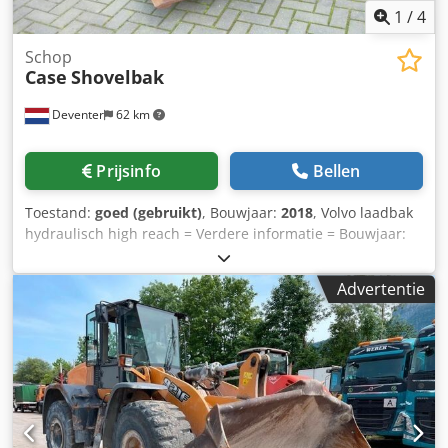
1
/
4
Schop
Case
Shovelbak
Deventer
62 km
Prijsinfo
Bellen
Toestand:
goed (gebruikt)
, Bouwjaar:
2018
, Volvo laadbak
hydraulisch high reach = Verdere informatie = Bouwjaar:
2018 Toepasselijk voor: Bouwmachines Snelwisselsysteem:
Ja Technische staat: goed Optische staat: goed Neem
Advertentie
contact op met Gerrit Haverhoek voor meer informatie.
Chodpfewwtg Ssx Acaea