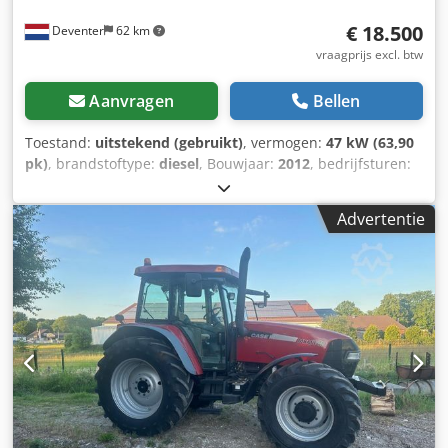
€ 18.500
Deventer
62 km
vraagprijs excl. btw
Aanvragen
Bellen
Toestand:
uitstekend (gebruikt)
, vermogen:
47 kW (63,90
pk)
, brandstoftype:
diesel
, Bouwjaar:
2012
, bedrijfsturen:
1.060 h
, = Overige opties en accessoires = - Bediening met
2 pedalen - Afgesloten cabine = Opmerkingen = CASE 121E
Advertentie
Serie 3 – bouwjaar 2012 – 1.060 bedrijfsuren CASE 121E
Serie 3 wiellader, bouwjaar 2012. De machine verkeert in
goede staat en heeft slechts 1.060 bedrijfsuren. De
machine verkeert zowel technisch als optisch in goede
staat. Hij is geschikt voor diverse toepassingen en is direct
inzetbaar. Kenmerken: * Bouwjaar: 2012 * Slechts 1.060
bedrijfsuren * Goede technische en optische staat * Direct
inzetbaar Codpfx Aozrd Uajcajha Neem contact met ons op
voor meer informatie of om een bezichtiging in te plannen.
= Overige informatie = Bouwjaar: 2012 Leeggewicht: 5.800
kg Laadvermogen: 1.540 kg Maximaal toelaatbaar gewicht: