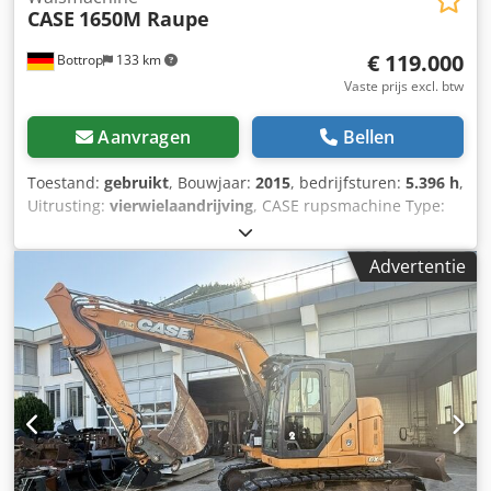
CASE
1650M Raupe
€ 119.000
Bottrop
133 km
Vaste prijs excl. btw
Aanvragen
Bellen
Toestand:
gebruikt
, Bouwjaar:
2015
, bedrijfsturen:
5.396 h
,
Uitrusting:
vierwielaandrijving
, CASE rupsmachine Type:
1650M Leeggewicht: 19.200 kg Cedjzhyrmopfx Acajha
Vermogen: 122 kW Bedrijfsuren: 5.396 Uitrusting: -
Advertentie
Stoelverwarming - Airconditioning - Radio - Achterop
ripper met 3 tanden - Voorste cabinebeschermingen en
roosters - Schuifblad (hydraulisch opklapbaar) Wij
ondersteunen u graag ook op het gebied van
financiering/leasing met onze partners. Alle gegevens
zonder garantie. Wijzigingen en tussentijdse verkoop
voorbehouden.