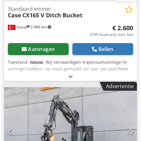
Standaard emmer
Case
CX165 V Ditch Bucket
€ 2.600
Susuz
2.484 km
EXW Vaste prijs excl. btw
Aanvragen
Bellen
Toestand:
nieuw
, Wij vervaardigen trapeziumvormige (V-
vormige) bakken, op maat gemaakt om aan uw specifieke
kanaalafmetingen te voldoen Cedpfx Acjwn E A Hoaeha
Advertentie