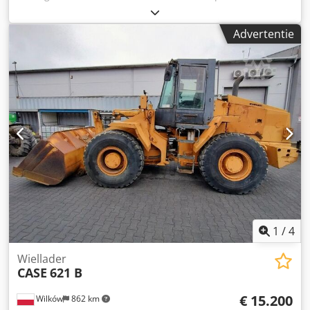
Geproduceerd in 2022. Schmedt PraLeg XL 18-60
inhangmachine voor boeken Codpszdazbsfx Acasha De
Advertentie
machine verkeert in goede staat en is direct inzetbaar.
Geschikt voor het inhangen van een boekblok in een
voorbereide hardcover. Voorzien van twee lijmeenheden,
met traploze lijmdikte-instelling. Formaat: Blokhoogte: 80 –
450 mm Blokbreedte: 110 – 450 mm Blokdikte: 2 – 80 mm
Capaciteit: ca. 200 – 300 stuks/uur Stroomvoorziening:
230V Gewicht: 300 kg Gemaakt in Duitsland. Schmedt
PraForm 21-50 boekpers Boekpers met groefsnijder.
Geproduceerd door Schmedt, Duitsland. De machine is in
zeer goede staat en direct klaar voor productie. Technische
specificaties: Maximaal formaat: 420 x 520 x 100 mm
Gewicht: 220 kg Stroomvoorziening: 230V + perslucht. Prijs
geldt voor de set van beide machines.
1
/
4
Wiellader
CASE
621 B
€ 15.200
Wilków
862 km