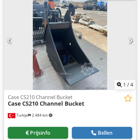
Amfjajha * Kw: 190 * Eigen gewicht: 19.680 kg * Totaal
gewicht: 21.600 kg * Uren: 11.604 * 3 stuks beschikbaar *
Prijs op aanvraag * Alle informatie zonder garantie
1
/
4
Case CS210 Channel Bucket
Case
CS210 Channel Bucket
Turkije
2.484 km
Prijsinfo
Bellen