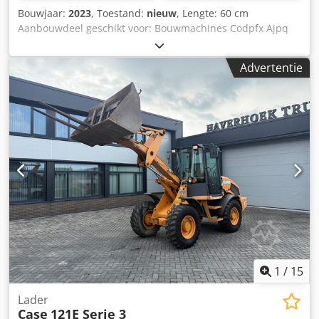
Bouwjaar:
2023
, Toestand:
nieuw
, Lengte: 60 cm
Aanbouwdeel geschikt voor: Bouwmachines Codpfx Ajpq
Tbujcaeha Inhoud laadruimte: 500 l Garantie: 6 maanden
Verkoopprijs: € 2.500, US$ 2.641
Advertentie
1
/
15
Lader
Case
121E Serie 3