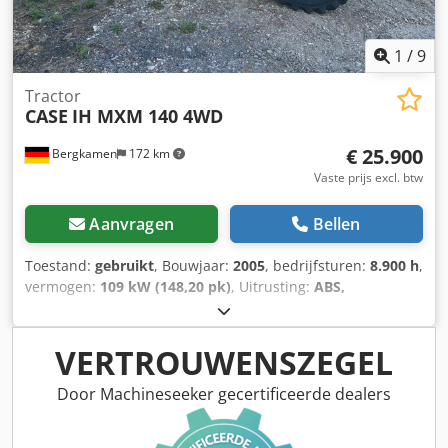
7.340 kg Technische staat: zeer goed Optische staat: zeer
goed Serienummer: FNH121ESNCHP00140 Neem contact
op met Gerrit Haverhoek voor meer informatie.
1
/
9
Tractor
CASE
IH MXM 140 4WD
€ 25.900
Bergkamen
172 km
Vaste prijs excl. btw
Aanvragen
Bellen
Toestand:
gebruikt
, Bouwjaar:
2005
, bedrijfsturen:
8.900 h
,
vermogen:
109 kW (148,20 pk)
, Uitrusting:
ABS,
airconditioning, cabine, vierwielaandrijving
, Dood
gewicht: 5.868 kg Lengte: 4.692 mm Breedte: 2.507 mm
Hoogte: 2.997 mm Wielbasis: 2.723 mm Nominaal
VERTROUWENSZEGEL
vermogen: 105,9 kW, 144 pk Nominaal toerental: 2.200 tpm
Aantal cilinders: 6 Verplaatsing: 7.480 cm³ Koppeltoename:
Door Machineseeker gecertificeerde dealers
51,3 Vierwielaandrijving Cjdpfswlmt Isx Acaoha