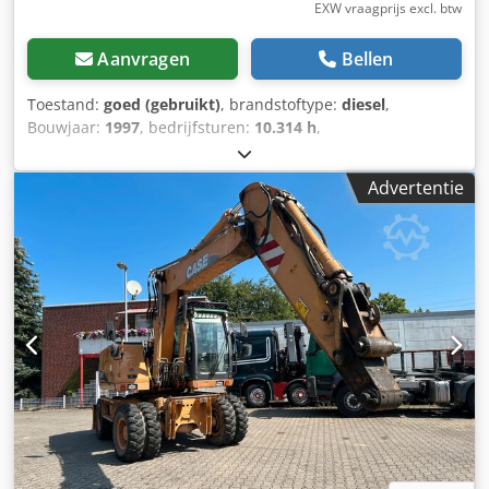
EXW vraagprijs excl. btw
Aanvragen
Bellen
Toestand:
goed (gebruikt)
, brandstoftype:
diesel
,
Bouwjaar:
1997
, bedrijfsturen:
10.314 h
,
machine-/voertuignummer:
JEE0055599
, CASE 621 B
graafmachine nr. JEE0055599 1997 93 kW 10314u Csdsvxh
Advertentie
R Ajpfx Acaoha