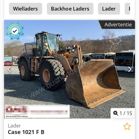
0
Wielladers
Backhoe Laders
Lader
Bac
Advertentie
1
/
15
Lader
Case
1021 F B