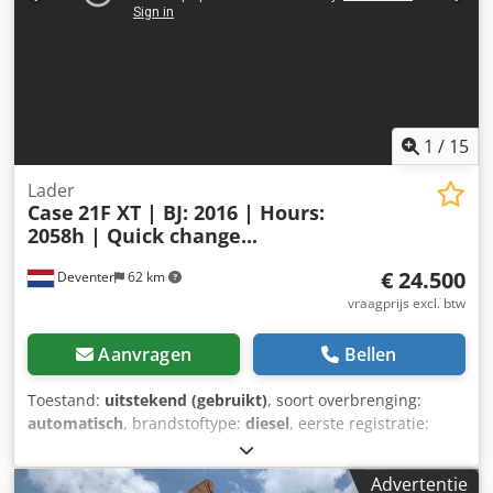
voorbehoud. Fouten en tussenverkoop voorbehouden.
1
/
15
Lader
Case
21F XT | BJ: 2016 | Hours:
2058h | Quick change...
€ 24.500
Deventer
62 km
vraagprijs excl. btw
Aanvragen
Bellen
Toestand:
uitstekend (gebruikt)
, soort overbrenging:
automatisch
, brandstoftype:
diesel
, eerste registratie:
06/2016
, Bouwjaar:
2016
, bedrijfsturen:
2.058 h
, Uitrusting:
cabine
, = Verdere opties en accessoires = - Afgesloten
Advertentie
cabine - Radio/cd-speler = Opmerkingen = CASE 21F XT