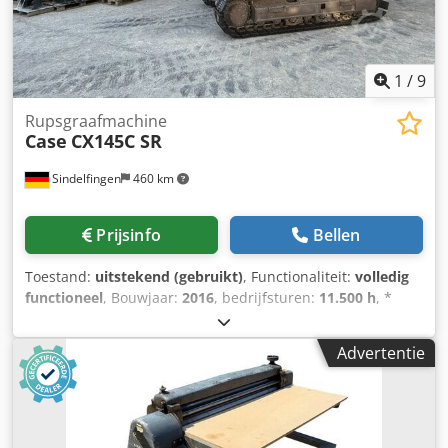
1
/
9
Rupsgraafmachine
Case
CX145C SR
Sindelfingen
460 km
Prijsinfo
Bellen
Toestand:
uitstekend (gebruikt)
, Functionaliteit:
volledig
functioneel
, Bouwjaar:
2016
, bedrijfsturen:
11.500 h
, *
11.500 bedrijfsuren * Bedrijfsgewicht 15.700 kg *
Motorvermogen 77 kW * Roadliner * hydraulische
Advertentie
snelwissel * airconditioning Cedpfx Acoy Rm H Eeajha