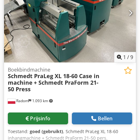
1
/
9
Boekbindmachine
Schmedt PraLeg XL 18-60 Case in
machine
+ Schmedt PraForm 21-
50 Press
Radom
1.093 km
Prijsinfo
Bellen
Toestand:
goed (gebruikt)
, Schmedt PraLeg XL 18-60
inhangmachine + Schmedt PraForm 21-50 pers.