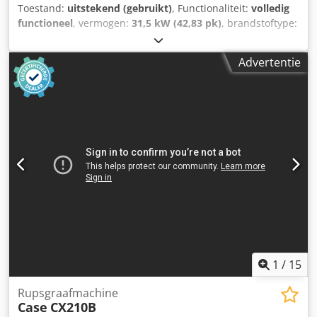
Toestand:
uitstekend (gebruikt)
, Functionaliteit:
volledig
functioneel
, vermogen:
31,5 kW (42,83 pk)
, brandstoftype:
diesel
, kleur:
origineel
, totaalgewicht:
4.945 kg
, staat van
de ketting:
60 %
, Bouwjaar:
2012
, bedrijfsturen:
4.490 h
,
Advertentie
Uitrusting:
cabine
, Fabrikant: CASE Type: CX 50B S2
Bouwjaar: 2012 Uren: 4490 Gewicht: 4945 kg Motor:
Yanmar 4TNV88-XYB Vermogen: 31,5 kW Onderwagen: 400
mm rubberen rupsen Uitvoering: Snelwisselsysteem (SWE)
hydraulische slotenbak schuifblad radio Chedpfxoy H H
Are Acaea Direct inzetbaar. Wijzigingen en tussentijdse
verkoop voorbehouden.
1
/
15
Rupsgraafmachine
Case
CX210B