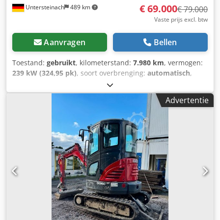
€ 69.000
Untersteinach
489 km
€ 79.000
Vaste prijs excl. btw
Aanvragen
Bellen
Toestand:
gebruikt
, kilometerstand:
7.980 km
, vermogen:
239 kW (324,95 pk)
, soort overbrenging:
automatisch
,
brandstoftype:
diesel
, kleur:
geel
, eerste registratie:
01/2013
, Bouwjaar:
2013
, Uitrusting:
airconditioning
, =
Advertentie
Verdere opties en accessoires = - Airconditioning - Radio -
Stuurbekrachtiging - Zonneklep = Opmerkingen =
+++Gewicht: 24.000 kg Km/h+++ +++4x4+++ +++Banden
26,5xR25 90%+++ +++Werklampen+++
+++Trillingsdemper+++ +++Differentieelslot vooras+++
+++Schop 3,6 m³+++ +++Weegschaal+++ - Algemeen: -
Motor: Case - Transmissie: Automaat - Totaal aantal
zitplaatsen: 1 - Veiligheid: - Achteruitrijcamera -
Passagiersruimte: - Airconditioning - Ventilatienozzles -
Exterieur: - Stuurbekrachtiging - Zonneklep -
Bestuurdersdeur - Audio, communicatie, elektronica: -
Radio Csdpfxsy Hu U Aj Acaoha - Overig: Afmetingen