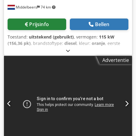
Middelbeers
74 km
Prijsinfo
Bellen
Toestand:
uitstekend (gebruikt)
, vermogen:
115 kW
(156,36 pk)
, brandstoftype:
diesel
, kleur:
oranje
, eerste
registratie:
07/2013
, Bouwjaar:
2012
, bedrijfsturen:
15.109
h
, Algemene informatie Bouwjaar: 2012 Serienummer:
Advertentie
DCH210R5NCEAH2500 Technische informatie Aantal
cilinders: 4 Leeggewicht: 22.600 kg Functioneel
Werkbreedte: 300 cm CE-markering: ja Staat Technische
staat: zeer goed Optische staat: zeer goed Financiële
informatie Csdpfx Acsy En Ndeaeha Prijs: op aanvraag
Garantie Garantie: Van eerste eigenaar, volledig
dealeronderhouden, direct inzetbaar! - 80% rupsloopwerk
- Inclusief 3 bakken: 1300 mm, 450 mm en 2000 mm
slotenbak - Optioneel met TOPCON 3D-systeem uit 2021