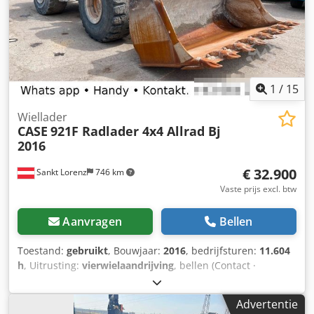
1
/
15
Wiellader
CASE
921F Radlader 4x4 Allrad Bj
2016
€ 32.900
Sankt Lorenz
746 km
Vaste prijs excl. btw
Aanvragen
Bellen
Toestand:
gebruikt
, Bouwjaar:
2016
, bedrijfsturen:
11.604
h
, Uitrusting:
vierwielaandrijving
, bellen (Contact ·
Telefoon · Mobiel · WhatsApp) * Case 921F wiellader 4x4
vierwielaandrijving * Verwarming / Airconditioning *
Advertentie
Bouwjaar: 2016 * VIN: FNH921F1NGHE12139 Cedpfx Acskq