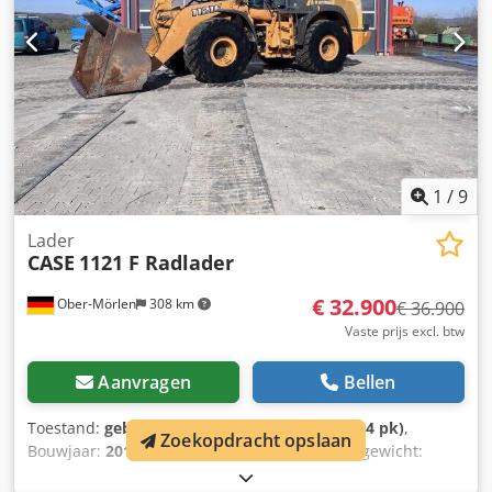
1
/
9
Lader
CASE
1121 F Radlader
€ 32.900
Ober-Mörlen
308 km
€ 36.900
Vaste prijs excl. btw
Aanvragen
Bellen
Toestand:
gebruikt
, vermogen:
259 kW (352,14 pk)
,
Zoekopdracht opslaan
Bouwjaar:
2014
, bedrijfsturen:
10.237 h
, Leeggewicht:
27.024 kg Neem contact op met Emal Jaweed voor meer