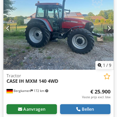
1
/
9
Tractor
CASE
IH MXM 140 4WD
€ 25.900
Bergkamen
172 km
Vaste prijs excl. btw
Aanvragen
Bellen