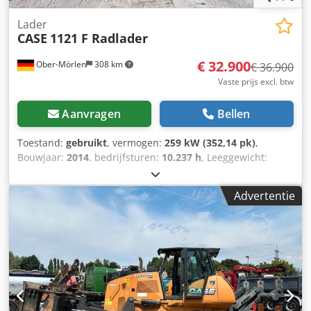
Lader
CASE
1121 F Radlader
€ 32.900
Ober-Mörlen
308 km
€ 36.900
Vaste prijs excl. btw
Aanvragen
Bellen
Toestand:
gebruikt
, vermogen:
259 kW (352,14 pk)
,
Bouwjaar:
2014
, bedrijfsturen:
10.237 h
, Leeggewicht:
27.024 kg Neem contact op met Emal Jaweed voor meer
informatie. Wiellader, Case 1121F, bouwjaar 2014,
Advertentie
bedrijfsuren: 10.237 h, lengte: 8.960 mm, breedte: 2.990
mm, hoogte: 3.570 mm, maximaal toegestaan
totaalgewicht: 27.024 kg, motor: Case, motorvermogen: 239
kW, airconditioning, weegsysteem, extra hydraulica,
achteruitrijcamera, automatische smering, bakafmetingen:
lengte: 1.800 mm, breedte: 3.000 mm, hoogte: 1.750 mm,
video beschikbaar. Overig: * Wij bieden meer dan 200
eenheden te koop aan. * Onze locatie ligt 30 km ten