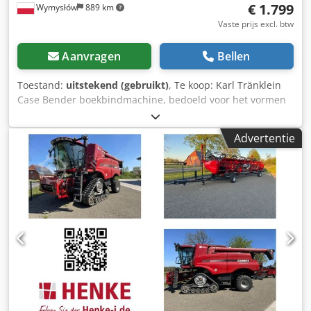
€ 1.799
Wymysłów
889 km
Vaste prijs excl. btw
Aanvragen
Bellen
Toestand:
uitstekend (gebruikt)
, Te koop: Karl Tränklein
Case Bender boekbindmachine, bedoeld voor het vormen
en buigen van ruggen van harde boekomslagen. Het
apparaat geeft omslagen de juiste radius, waardoor deze
Advertentie
perfect aansluiten op het boekblok. De machine is
uitgerust met verstelbare rollen waarmee deze kan
worden aangepast aan verschillende omslagdiktes. De
robuuste gietijzeren constructie zorgt voor hoge precisie
en jarenlang gebruik. Technische gegevens: Fabrikant: Karl
Tränklein Type: Case Bender / rugvormmachine
Werkbreedte: ca. 600 mm Instelbare roldraad Stabiele
gietijzeren constructie Elektrische aandrijving Werktafel
Staat: gebruikt Djdpoziwnbsfx Ak Aock Toepassingen:
productie van hardcover boeken, boekbinderijen,
drukkerijen, grafische bedrijven, productie van albums,
catalogi en omslagen.