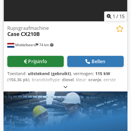
1
/
15
Rupsgraafmachine
Case
CX210B
Middelbeers
74 km
Prijsinfo
Bellen
Toestand:
uitstekend (gebruikt)
, vermogen:
115 kW
(156,36 pk)
, brandstoftype:
diesel
, kleur:
oranje
, eerste
registratie:
07/2013
, Bouwjaar:
2012
, bedrijfsturen:
15.109
h
, Algemene informatie Bouwjaar: 2012 Serienummer:
DCH210R5NCEAH2500 Dedpfey En Ndjx Ak Aeck
Technische informatie Aantal cilinders: 4 Leeggewicht:
22.600 kg Functioneel Werkbreedte: 300 cm CE-markering:
ja Staat Technische staat: zeer goed Optische staat: zeer
goed Financiële informatie Prijs: op aanvraag Garantie
Garantie: Van eerste eigenaar, volledig