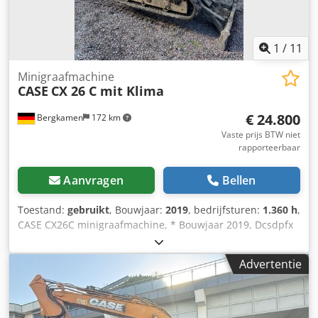
(schakelbaar tussen enkelwerkend/dubbelwerkend).
Vooraftakas en fronthefinrichting fabrieksnieuw
aangebouwd in 2005. Leeggewicht: 4250 kg. Toegestane
1
/
11
totaalgewicht: 6200 kg. Dcsdoy Ean Sspfx Ak Aek
Toegelaten als "LOF-trekkende landbouwtractor".
Minigraafmachine
CASE
CX 26 C mit Klima
Transportafmetingen: lengte 4,36 m / breedte 2,29 m /
hoogte 2,64 m. Banden vóór: 360/80R24. Banden achter:
€ 24.800
Bergkamen
172 km
440/80R34. Alle banden in goede staat. Volgens bijlage bij
het kentekenbewijs zijn diverse alternatieve
Vaste prijs BTW niet
rapporteerbaar
bandenformaten toegestaan. De trekker is rijklaar,
afgemeld op 16-04-2026. APK (TÜV) tot 02/2027. Dit aanbod
geldt uitsluitend voor bedrijven, landbouwers, bosbouwers
Aanvragen
Bellen
en vergelijkbare zelfstandigen. Nevenbedrijf is voldoende.
Aanbod geldt eveneens voor overheden. Verkoop aan
Toestand:
gebruikt
, Bouwjaar:
2019
, bedrijfsturen:
1.360 h
,
uitsluitend particuliere eindgebruikers is uitgesloten.
CASE CX26C minigraafmachine, * Bouwjaar 2019, Dcsdpfx
Tussentijdse verkoop en fouten voorbehouden. Netto prijs:
Aeurfkcjk Ask * 1360 BS, i * Verwarming, * Airconditioning,
20.900,- euro.
* Rubberen rupsen, * Dozerblad, * Snelwissel
Advertentie