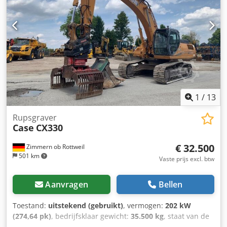
recycling, bestratingswerkzaamheden en werkzaamheden
op het bedrijfsterrein. De machine is uitgerust met een
hydraulische snelsluitkoppeling en een extra hydraulische
functie aan de voorzijde. Hierdoor kunnen verschillende
aanbouwwerktuigen probleemloos worden gebruikt. De
comfortabele cabine biedt een uitstekend allround zicht
en een prettige werkomgeving. Technische gegevens: •
Fabrikant: CASE • Type: 21F XT • Bouwjaar: 2016 •
Draaiuren: 2.058 • Duitse machine • Motorvermogen: 43 kW
1
/
13
• Hydraulische snelsluitkoppeling • Extra hydraulische
functie • Inclusief laadbak • Comfortabele afgesloten
Rupsgraver
Case
CX330
cabine Afmetingen: • Lengte: 5,38 m • Breedte: 1,74 m •
Hoogte: 2,46 m • Wielbasis: 2,08 m Een goed onderhouden
€ 32.500
Zimmern ob Rottweil
wiellader met weinig draaiuren, direct inzetbaar. Voor
501 km
meer informatie, extra foto's, video's of een
Vaste prijs excl. btw
bezichtigingsafspraak kunt u altijd contact met ons
opnemen. Video's zijn beschikbaar via ons WhatsApp-
Aanvragen
Bellen
nummer. = Verdere informatie = Modeljaar: 2016
Toelaatbaar totaal gewicht: 5.500 kg Afmetingen (l x b x h):
Toestand:
uitstekend (gebruikt)
, vermogen:
202 kW
538 x 174 x 208 cm Dcsdpjzp N Umsfx Ak Aok CE-
(274,64 pk)
, bedrijfsklaar gewicht:
35.500 kg
, staat van de
markering: ja Technische staat: zeer goed Visuele staat:
ketting:
70 %
, Bouwjaar:
2006
, bedrijfsturen:
9.139 h
,