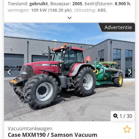
Toestand:
gebruikt
, Bouwjaar:
2005
, bedrijfsturen:
8.900 h
,
vermogen:
109 kW (148,20 pk)
, Uitrusting:
ABS,
airconditioning, cabine, vierwielaandrijving
, Dood
gewicht: 5.868 kg Lengte: 4.692 mm Breedte: 2.507 mm
Advertentie
Hoogte: 2.997 mm Dodpfswlmt Isx Ak Ajck Wielbasis: 2.723
mm Nominaal vermogen: 105,9 kW, 144 pk Nominaal
toerental: 2.200 tpm Aantal cilinders: 6 Verplaatsing: 7.480
cm³ Koppeltoename: 51,3 Vierwielaandrijving
1
/
30
Vacuümtankwagen
Case
MXM190 / Samson Vacuum