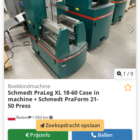
1
/
9
Boekbindmachine
Schmedt PraLeg XL 18-60 Case in
machine
+ Schmedt PraForm 21-
50 Press
Radom
1.093 km
Zoekopdracht opslaan
Prijsinfo
Bellen