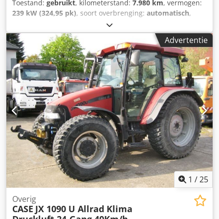
Toestand:
gebruikt
, kilometerstand:
7.980 km
, vermogen:
239 kW (324,95 pk)
, soort overbrenging:
automatisch
,
brandstoftype:
diesel
, kleur:
geel
, eerste registratie:
01/2013
, Bouwjaar:
2013
, Uitrusting:
airconditioning
, =
Advertentie
Verdere opties en accessoires = - Airconditioning - Radio -
Stuurbekrachtiging - Zonneklep = Opmerkingen =
+++Gewicht: 24.000 kg Km/h+++ +++4x4+++ +++Banden
26,5xR25 90%+++ +++Werklampen+++
+++Trillingsdemper+++ +++Differentieelslot vooras+++
+++Schop 3,6 m³+++ +++Weegschaal+++ Dcodpfx Akoy Hu U
Ae Aok - Algemeen: - Motor: Case - Transmissie: Automaat -
Totaal aantal zitplaatsen: 1 - Veiligheid: -
Achteruitrijcamera - Passagiersruimte: - Airconditioning -
Ventilatienozzles - Exterieur: - Stuurbekrachtiging -
Zonneklep - Bestuurdersdeur - Audio, communicatie,
elektronica: - Radio - Overig: Afmetingen voertuig: Lengte
8,95 m; Breedte 3 m; Hoogte 3,57 m Banden: Voor ca. 70%;
Achter ca. 70% - Ons interne voertuignummer: 11092 -
1
/
25
Fouten voorbehouden. Afbeeldingen en tekst kunnen
afwijken van het voertuig. Altijd meer dan 300 voertuigen
Overig
CASE
JX 1090 U Allrad Klima
op voorraad. = Verdere informatie = Motorinhoud: 8.710 cc
Afmetingen (L x B x H): 895 x 357 x 300 cm Motormerk: Case