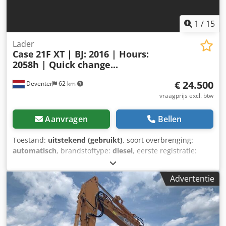
1
/
15
Lader
Case
21F XT | BJ: 2016 | Hours:
2058h | Quick change...
€ 24.500
Deventer
62 km
vraagprijs excl. btw
Aanvragen
Bellen
Toestand:
uitstekend (gebruikt)
, soort overbrenging:
automatisch
, brandstoftype:
diesel
, eerste registratie:
06/2016
, Bouwjaar:
2016
, bedrijfsturen:
2.058 h
, Uitrusting:
cabine
, = Verdere opties en accessoires = - Afgesloten
Advertentie
cabine - Radio/cd-speler = Opmerkingen = CASE 21F XT
wiellader, bouwjaar 2016, met slechts 2.058 draaiuren.
Deze compacte en krachtige wiellader komt uit Duitsland
en verkeert in een goede, onderhouden staat. De machine
is direct inzetbaar en is ideaal voor grondwerk, landbouw,