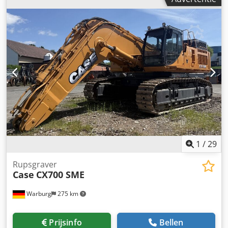
Bouwjaar: 2018 2-assig 25 km/u LED-verlichtingsset
Dxpofx Ak Aeck Bedrijfsuren: 3.300 uur Sectiebreedte: 5,00
Banden: 10.0/75-15.3 Prijs bij afhaling. Het artikel bevindt
m Verschillende soorten apparatuur: strohakselaar,
zich in 49419 Wagenfeld-Ströhen en dient daar door de
stroverspreider
koper te worden opgehaald. Dit aanbod heeft uitsluitend
betrekking op het hierboven beschreven object. Overige
eventueel afgebeelde artikelen maken mogelijk deel uit
van een ander aanbod. Wijzigingen en fouten
voorbehouden. Inventarisnummer: 2926-26
1
/
29
Rupsgraver
Case
CX700 SME
Warburg
275 km
Prijsinfo
Bellen