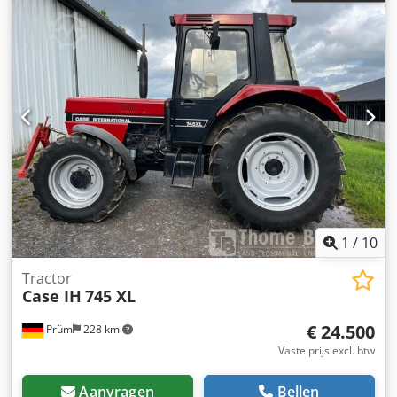
1
/
10
Tractor
Case IH
745 XL
€ 24.500
Prüm
228 km
Vaste prijs excl. btw
Aanvragen
Bellen