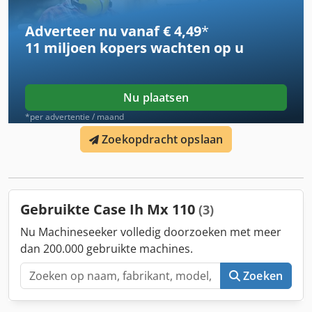
object. Overige eventueel afgebeelde artikelen maken
mogelijk deel uit van een ander aanbod. Wijzigingen en
Adverteer nu vanaf € 4,49
*
fouten voorbehouden. Inventarisnummer: 2926-26
11 miljoen kopers
wachten op u
Nu plaatsen
*per advertentie / maand
Zoekopdracht opslaan
Gebruikte Case Ih Mx 110
(3)
Nu Machineseeker volledig doorzoeken met meer
dan 200.000 gebruikte machines.
Zoeken