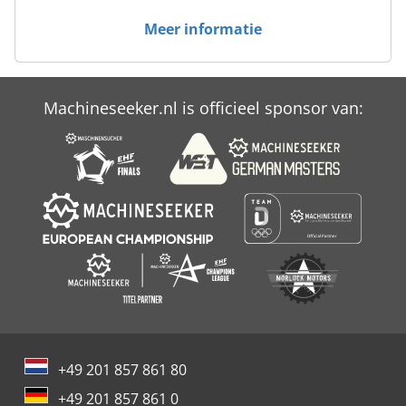
Case Ih Mx 120
Meer informatie
Case Ih Mx 135
Case Ih Mx 150
Machineseeker.nl is officieel sponsor van:
Case Ih Mx 240
Case Ih Mxm 130
+49 201 857 861 80
+49 201 857 861 0