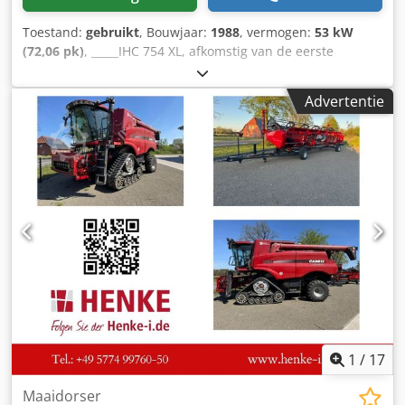
Toestand:
gebruikt
, Bouwjaar:
1988
, vermogen:
53 kW
(72,06 pk)
, _____IHC 754 XL, afkomstig van de eerste
eigenaar, in uitstekende staat. Bedrijfstijden: ca. 8.600 uur.
Bouwjaar: 1988. Voorste hefinrichting. Voorste aftakas. 30
Advertentie
km/u versnellingsbak. Dedpfx Afszdmutj Sswa Prijs: €
24.500,00 (exclusief BTW). Locatie: null
1
/
17
Maaidorser