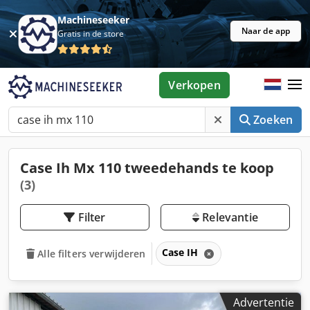
Machineseeker
Naar de app
Gratis in de store
Verkopen
Zoeken
Case Ih Mx 110 tweedehands te koop
(3)
Filter
Relevantie
Case IH
Alle filters verwijderen
Advertentie