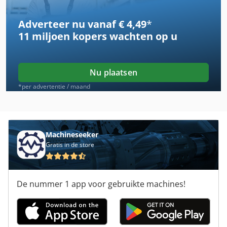
Case Ih Cvx 1155
Adverteer nu vanaf € 4,49
*
Case Ih Cvx 1190
11 miljoen kopers
wachten op u
Case Ih Cvx 1195
Case Ih Cvx 130
Nu plaatsen
Case Ih Cvx 170
*per advertentie / maand
Case Ih Cx 80
Case Ih Maxxum 110
Machineseeker
Gratis in de store
Case Ih Maxxum 140
Case Ih Maxxum 5120
De nummer 1 app voor gebruikte machines!
Case Ih Maxxum 5140
Case Ih Mx 100 C