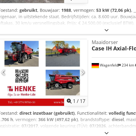
Toestand:
gebruikt
, Bouwjaar:
1988
, vermogen:
53 kW (72,06 pk)
, 
eigenaar, in uitstekende staat. Bedrijfstijden: ca. 8.600 uur. Bouwja
aftakas. 30 km/u versnellingsbak. Prijs: € 24.500,00 (exclusief BTW)
Maaidorser
Case IH
Axial-Fl
Wagenfeld
234 km
1
/
17
Toestand:
direct inzetbaar (gebruikt)
, Functionaliteit:
volledig func
1.706 h
, vermogen:
366 kW (497,62 pk)
, brandstoftype:
diesel
, max
registratie:
07/2017
, volgende keuring (TÜV):
07/2026
, achterbandm
machine-/voertuignummer:
YHG233775
, Uitrusting:
aanhangwagenko