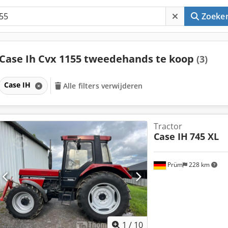
Zoeke
Case Ih Cvx 1155 tweedehands te koop
(3)
Case IH
Alle filters verwijderen
Tractor
Case IH
745 XL
Prüm
228 km
1
/
10