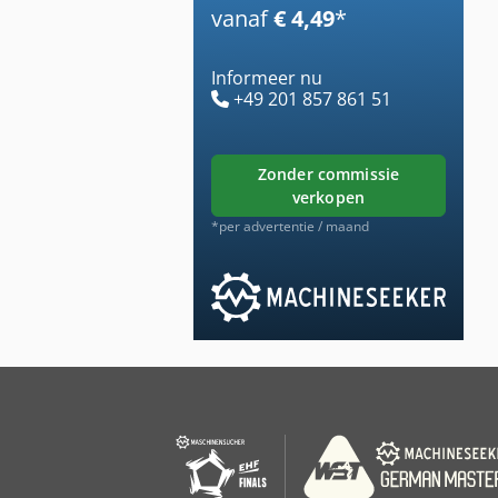
vanaf
€ 4,49
*
Informeer nu
+49 201 857 861 51
zonder commissie
verkopen
*per advertentie / maand