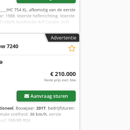
_____IHC 754 XL, afkomstig van de eerste
ar: 1988. Voorste hefinrichting. Voorste
. Crsdpfx Aozdmutei Asf Locatie: null
Advertentie
ow 7240
€ 210.000
Vaste prijs excl. btw
Aanvraag sturen
tioneel
, Bouwjaar:
2017
, bedrijfsturen:
imale snelheid:
30 km/h
, eerste
aat:
500/85 R24
,
ppeling, airconditioning, cabine,