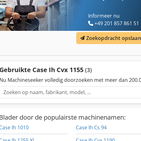
Informeer nu
+49 201 857 861 51
Zoekopdracht opslaan
Gebruikte Case Ih Cvx 1155
(3)
Nu Machineseeker volledig doorzoeken met meer dan 200.0
Blader door de populairste machinenamen:
Case Ih 1010
Case Ih Cs 94
Case Ih 1255 Xl
Case Ih Cvx 1190