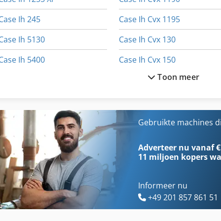
Case Ih 245
Case Ih Cvx 1195
Case Ih 5130
Case Ih Cvx 130
Case Ih 5400
Case Ih Cvx 150
Toon meer
Case Ih Cs 100
Case Ih Cvx 170
Case Ih Cs 110
Case Ih Cvx 195
Case Ih Cs 150
Case Ih Cx 80
Gebruikte machines d
Case Ih Cs 86
Case Ih Maxxum 110
Adverteer nu vanaf €
11 miljoen kopers
wa
Informeer nu
+49 201 857 861 51