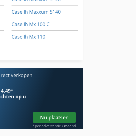
Case Ih Maxxum 5140
Case Ih Mx 100 C
Case Ih Mx 110
Case Ih Mx 135
Case Ih Mx 150
irect verkopen
 4,49
*
chten op u
Nu plaatsen
*per advertentie / maand