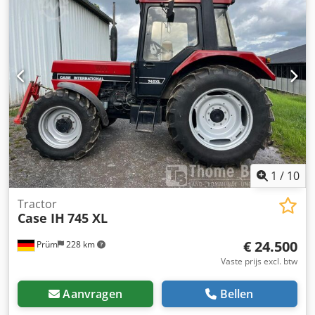
1
/
10
Tractor
Case IH
745 XL
€ 24.500
Prüm
228 km
Vaste prijs excl. btw
Aanvragen
Bellen