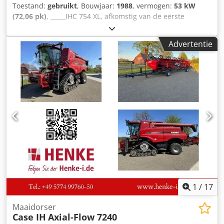
Toestand:
gebruikt
, Bouwjaar:
1988
, vermogen:
53 kW
(72,06 pk)
, _____IHC 754 XL, afkomstig van de eerste
eigenaar, in uitstekende staat. Bedrijfstijden: ca. 8.600 uur.
Bouwjaar: 1988. Voorste hefinrichting. Voorste aftakas. 30
Advertentie
km/u versnellingsbak. Prijs: € 24.500,00 (exclusief BTW).
Dwedpfxjzdmuts Ab Usa Locatie: null
1
/
17
Maaidorser
Case IH
Axial-Flow 7240