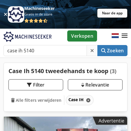
Machineseeker
Naar de app
Gratis in de store
Verkopen
Zoeken
Case Ih 5140 tweedehands te koop
(3)
Filter
Relevantie
Case IH
Alle filters verwijderen
Advertentie