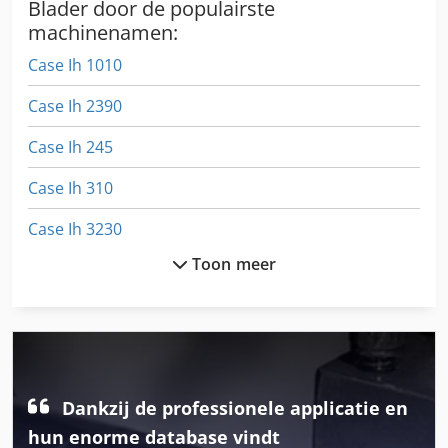
Blader door de populairste
machinenamen:
Case Ih 1010
Case Ih 2390
Case Ih 245
Case Ih 310
Case Ih 3230
Toon meer
Case Ih 3594
Case Ih 4240
Case Ih 5130
Case Ih 5400
Dankzij de professionele applicatie en
Case Ih 7120
hun enorme database vindt