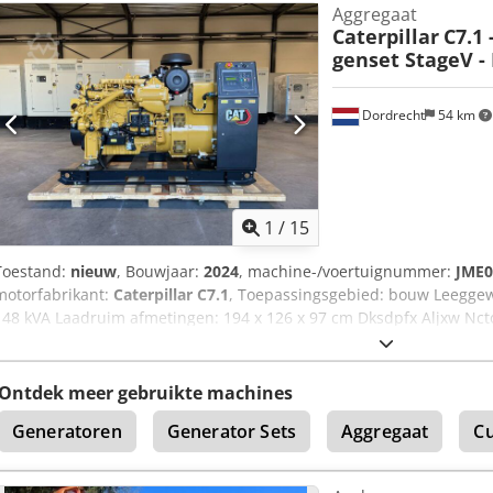
Aggregaat
Caterpillar
C7.1
genset StageV -
Dordrecht
54 km
1
/
15
Toestand:
nieuw
, Bouwjaar:
2024
, machine-/voertuignummer:
JME0
motorfabrikant:
Caterpillar C7.1
, Toepassingsgebied: bouw Leeggew
148 kVA Laadruim afmetingen: 194 x 126 x 97 cm Dksdpfx Aljxw Nct
Stage V / Tier IV final Neem contact op met het DPX-team voor meer
accessoires = - Bedieningspaneel
Ontdek meer gebruikte machines
Generatoren
Generator Sets
Aggregaat
C