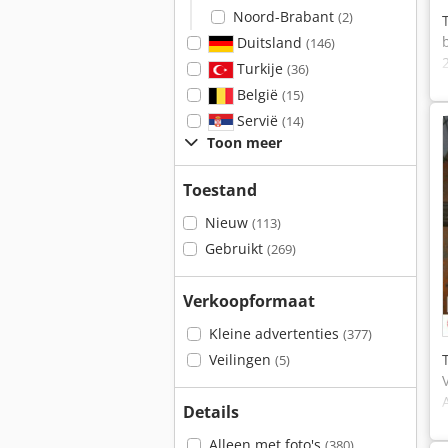
Noord-Brabant
(2)
Duitsland
(146)
Turkije
(36)
België
(15)
Servië
(14)
Toon meer
Toestand
Nieuw
(113)
Gebruikt
(269)
Verkoopformaat
Kleine advertenties
(377)
Veilingen
(5)
Details
Alleen met foto's
(380)