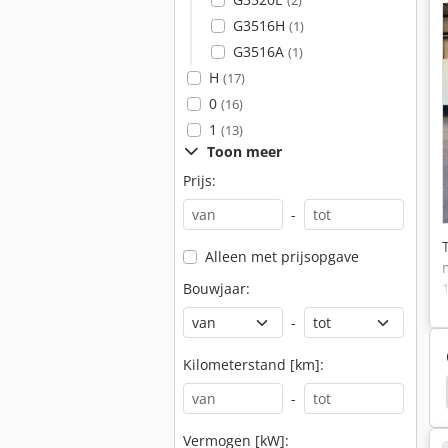
(2)
G3516H
(1)
G3516A
(1)
H
(17)
0
(16)
1
(13)
Toon meer
Prijs:
-
Alleen met prijsopgave
Bouwjaar:
-
Kilometerstand [km]:
ralen Machine
Graafmachine
Mobiele Koeling
-
Vermogen [kW]: