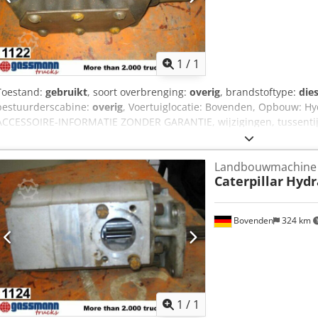
Vraag meer
1
/
1
Toestand:
gebruikt
, soort overbrenging:
overig
, brandstoftype:
dies
bestuurderscabine:
overig
, Voertuiglocatie: Bovenden, Opbouw: H
ACCESSOIRE-INFORMATIE ZONDER GARANTIE, wijzigingen, tussentij
Dkedoi Rpcbspfx Al Djr
Landbouwmachine
Caterpillar
Hydr
Bovenden
324 km
Vraag meer
1
/
1