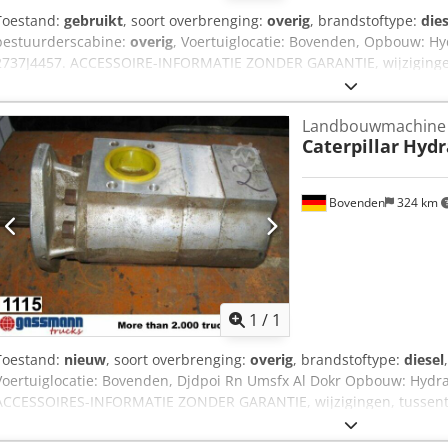
Toestand:
gebruikt
, soort overbrenging:
overig
, brandstoftype:
dies
bestuurderscabine:
overig
, Voertuiglocatie: Bovenden, Opbouw: H
2737J4457. ACCESSOIRE-INFORMATIE ZONDER GARANTIE, wijzigingen,
voorbehouden! Dodpfsi Rpcisx Al Dokr
Landbouwmachine
Caterpillar
Hydr
Bovenden
324 km
Vraag meer
1
/
1
Toestand:
nieuw
, soort overbrenging:
overig
, brandstoftype:
diesel
Voertuiglocatie: Bovenden, Djdpoi Rn Umsfx Al Dokr Opbouw: Hyd
ACCESSOIRES-INFORMATIE ZONDER GARANTIE, wijzigingen, tussenti
voorbehouden!