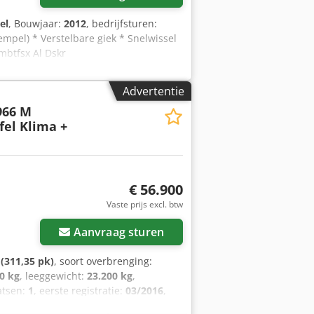
el
, Bouwjaar:
2012
, bedrijfsturen:
mpel) * Verstelbare giek * Snelwissel
mbtfsx Al Dskr
Advertentie
966 M
el Klima +
€ 56.900
Vaste prijs excl. btw
Aanvraag sturen
(311,35 pk)
, soort overbrenging:
0 kg
, leeggewicht:
23.200 kg
,
aatsen:
1
, eerste registratie:
03/2016
,
uurderscabine:
dagcabine
, Uitrusting: