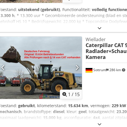
Toestand:
uitstekend (gebruikt)
, Functionaliteit:
volledig functione
13.300 h
, * 13.300 uur * Gecombineerde ondersteuning (blad en ste
Lehnhoff HS 10 * Bedrijfsgewicht: 22.000 kg * Topconditie Dodpfew
Wiellader
Caterpillar
CAT 
Radlader+Schauf
Kamera
Sottrum
286 km
1
/
15
Toestand:
gebruikt
, kilometerstand:
15.634 km
, vermogen:
229 kW 
mechanisch
, brandstoftype:
diesel
, kleur:
geel
, totaalgewicht:
23.20
maximaal laadgewicht:
15.000 kg
, asconfiguratie:
4x4
, aantal zitpl
remmen:
motorrem
, Bouwjaar:
2016
, bedrijfsturen:
15.634 h
, best