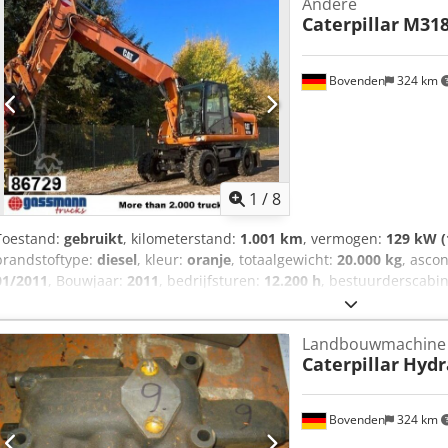
Andere
Caterpillar
M318
Bovenden
324 km
1
/
8
Toestand:
gebruikt
, kilometerstand:
1.001 km
, vermogen:
129 kW (
brandstoftype:
diesel
, kleur:
oranje
, totaalgewicht:
20.000 kg
, ascon
01/2011
, Bouwjaar:
2011
, bedrijfsturen:
12.200 h
, bestuurderscabi
Uitrusting:
vierwielaandrijving
, Voertuiglocatie: Bovenden, wielbas
Beschikbaar vanaf april/mei 2026! Accessoire-informatie zonder gara
Landbouwmachine
verkoop en fouten voorbehouden! Dksdpfovhlvbox Al Dor
Caterpillar
Hydr
Bovenden
324 km