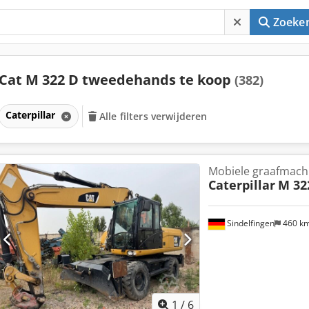
Zoeke
Cat M 322 D tweedehands te koop
(382)
Caterpillar
Alle filters verwijderen
Mobiele graafmach
Caterpillar
M 32
Sindelfingen
460 k
1
/
6