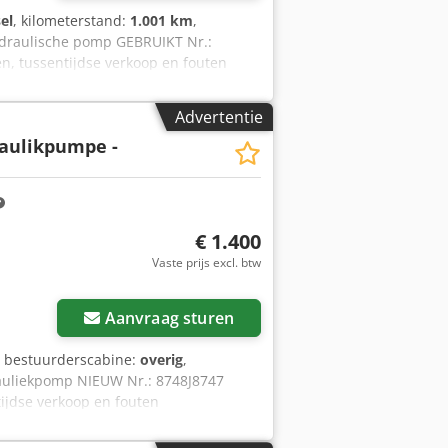
el
, kilometerstand:
1.001 km
,
ydraulische pomp GEBRUIKT Nr.:
 tussentijdse verkoop en fouten
Advertentie
aulikpumpe -
€ 1.400
Vaste prijs excl. btw
 foto's aan
Aanvraag sturen
, bestuurderscabine:
overig
,
rauliekpomp NIEUW Nr.: 8748J8747
jdse verkoop en fouten