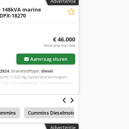
Advertentie
 - 148kVA marine
 DPX-18270
€ 46.000
Vaste prijs excl. btw
Aanvraag sturen
2824
, brandstoftype:
diesel
,
icht: 1.522 kg Generatorvermogen:
o Dor CE-markering: ja Emissieniveau:
 informatie. = Verdere opties en
ummins
Cummins Dieselmotor
Mobiele graafma
Advertentie