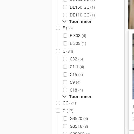
DE150 GC
(1)
DE110 GC
(1)
Toon meer
E
(38)
E 308
(4)
E 305
(1)
C
(34)
C32
(5)
C1.1
(4)
C15
(4)
C9
(4)
C18
(4)
Toon meer
GC
(21)
G
(17)
G3520
(4)
G3516
(3)
G3520E