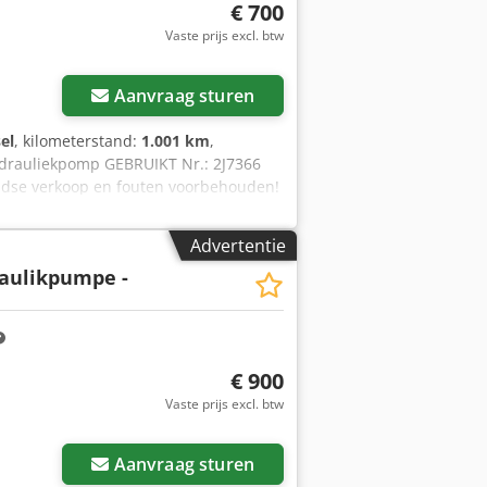
€ 700
Vaste prijs excl. btw
 foto's aan
Aanvraag sturen
el
, kilometerstand:
1.001 km
,
ydrauliekpomp GEBRUIKT Nr.: 2J7366
dse verkoop en fouten voorbehouden!
Advertentie
aulikpumpe -
€ 900
Vaste prijs excl. btw
 foto's aan
Aanvraag sturen