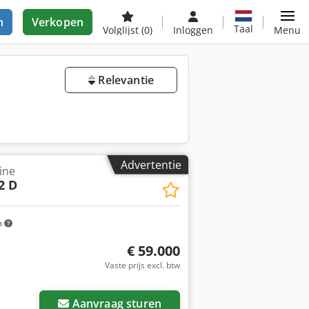
n
Verkopen
Taal
Volglijst
(0)
Inloggen
Menu
Relevantie
Advertentie
ine
2 D
m
€ 59.000
Vaste prijs excl. btw
Aanvraag sturen