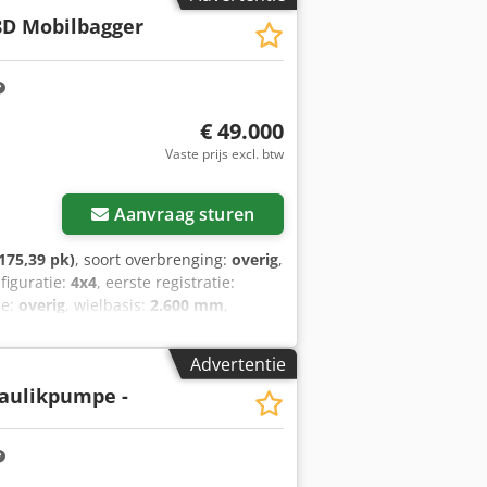
D Mobilbagger
€ 49.000
Vaste prijs excl. btw
Aanvraag sturen
175,39 pk)
, soort overbrenging:
overig
,
figuratie:
4x4
, eerste registratie:
ne:
overig
, wielbasis:
2.600 mm
,
is: 2600 mm, ca. 12.913 bedrijfsuren!
ntie, wijzigingen, tussentijdse
Advertentie
aulikpumpe -