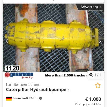
Opbouw: hydrauliekpomp GEBRUIKT Nr.: 5749J4027
Advertentie
ACCESSOIRES-INFORMATIE ZONDER GARANTIE,
wijzigingen, tussentijdse verkoop en vergissingen
voorbehouden! Credsi Rpa Sepfx Ai Sjf
1
/
1
Landbouwmachine
Caterpillar
Hydraulikpumpe -
€ 1.000
Bovenden
324 km
Vaste prijs excl. btw