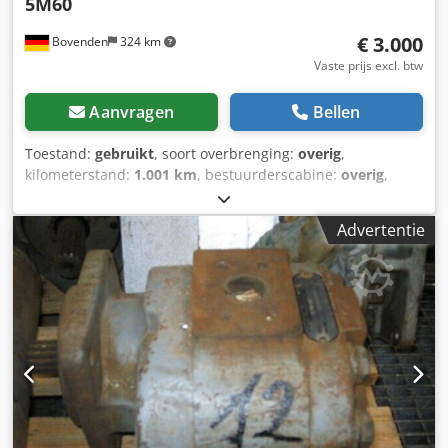
5M60
€ 3.000
Bovenden
324 km
Vaste prijs excl. btw
Aanvragen
Bellen
Toestand:
gebruikt
, soort overbrenging:
overig
,
kilometerstand:
1.001 km
, bestuurderscabine:
overig
,
Voertuiglocatie: Bovenden, Crsdpji Rphcsfx Ai Sjf Opbouw:
voor grader INFORMATIE OVER TOEBEHOREN ZONDER
Advertentie
GARANTIE, wijzigingen, tussentijdse verkoop en fouten
voorbehouden.