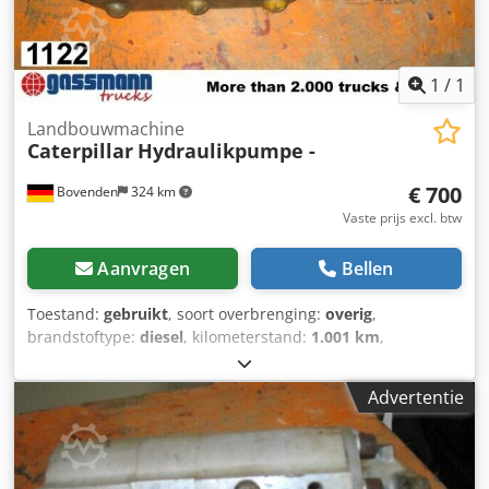
1
/
1
Landbouwmachine
Caterpillar
Hydraulikpumpe -
€ 700
Bovenden
324 km
Vaste prijs excl. btw
Aanvragen
Bellen
Toestand:
gebruikt
, soort overbrenging:
overig
,
brandstoftype:
diesel
, kilometerstand:
1.001 km
,
bestuurderscabine:
overig
, Voertuiglocatie: Bovenden,
Opbouw: Hydrauliekpomp GEBRUIKT Nr.: 2J7366
Advertentie
ACCESSOIRE-INFORMATIE ZONDER GARANTIE, wijzigingen,
tussentijdse verkoop en fouten voorbehouden! Cedoi
Rpcbjpfx Ai Sjrf