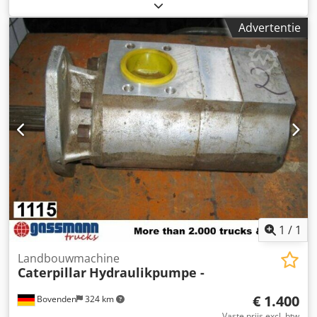
bestuurderscabine:
overig
, Voertuiglocatie: Bovenden,
Cjdpfx Asi Rpcioi Serf Opbouw: Hydraulische pomp
Advertentie
GEBRUIKT Nr.: 2737J4457. ACCESSOIRE-INFORMATIE
ZONDER GARANTIE, wijzigingen, tussentijdse verkoop en
fouten voorbehouden!
1
/
1
Landbouwmachine
Caterpillar
Hydraulikpumpe -
€ 1.400
Bovenden
324 km
Vaste prijs excl. btw