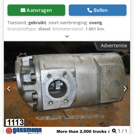
Aanvragen
Bellen
Toestand:
gebruikt
, soort overbrenging:
overig
,
brandstoftype:
diesel
, kilometerstand:
1.001 km
,
bestuurderscabine:
overig
, Voertuiglocatie: Bovenden,
Opbouw: Hydrauliekpomp GEBRUIKT Nr.: PH-342BVEW25-
Advertentie
2WEW25-1BEW1540-3724. ACCESSOIRE-INFORMATIE
ZONDER GARANTIE, wijzigingen, tussentijdse verkoop en
vergissingen voorbehouden! Codji Rpbaopfx Ai Sorf
1
/
1