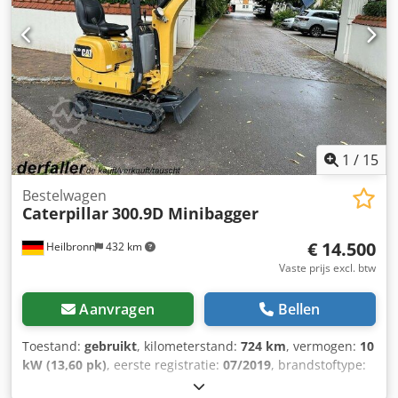
verdere vragen kunt u contact opnemen met de heer Faller
op het genoemde nummer. //*INRUIL, INKOOP OF
FINANCIERING VAN UW VOERTUIG MOGELIJK!* Alle
gegevens zonder garantie. Meer aanbiedingen vindt u op
onze homepage. De beschrijving en gegevens vormen
geen garantie en zijn niet bindend. Alleen het
koopcontract dat bij de dealer wordt afgesloten is
bindend. Fouten en tussentijdse verkoop voorbehouden!
Credpovicyysfx Ai Sof
1
/
15
Bestelwagen
Caterpillar
300.9D Minibagger
€ 14.500
Heilbronn
432 km
Vaste prijs excl. btw
Aanvragen
Bellen
Toestand:
gebruikt
, kilometerstand:
724 km
, vermogen:
10
kW (13,60 pk)
, eerste registratie:
07/2019
, brandstoftype:
diesel
, kleur:
geel
, soort overbrenging:
mechanisch
,