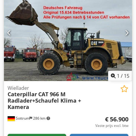
1
/
15
Wiellader
Caterpillar
CAT 966 M
Radlader+Schaufel Klima +
Kamera
€ 56.900
Sottrum
286 km
Vaste prijs excl. btw