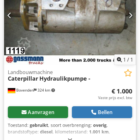
1
/
1
Landbouwmachine
Caterpillar
Hydraulikpumpe -
€ 1.000
Bovenden
324 km
Vaste prijs excl. btw
Aanvragen
Bellen
Toestand:
gebruikt
, soort overbrenging:
overig
,
brandstoftype:
diesel
, kilometerstand:
1.001 km
,
bestuurderscabine:
overig
, Voertuiglocatie: Bovenden,