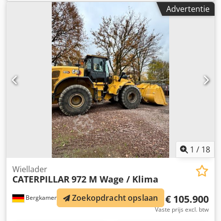
soort overbrenging:
mechanisch
, ophanging:
overig
,
Advertentie
bedrijfsturen:
2.370 h
, Diesel, bouwjaar 2018, 74,5 kW,
2.370 bedrijfsuren, 20 km/u, bak, palletvork, toegestane
totale massa 8.050 kg. VOOR ONS STAAT DE STAAT EN HET
GEVOEL CENTRAAL; DE PRIJS IS VAN ONDERGESCHIKT
BELANG. Voor verdere vragen is de heer Faller bereikbaar
op het opgegeven nummer. //*INRUIL, INKOOP OF
VERPANDING VAN UW VOERTUIG EN FINANCIERING
MOGELIJK! Alle gegevens zonder garantie.* Meer
aanbiedingen vindt u op onze homepage. De beschrijving
en opgegeven gegevens vormen geen garantie of
bindende toezegging. Bindend is alleen het koopcontract
dat bij de aankoop in het autobedrijf wordt afgesloten.
Wijzigingen, fouten en tussentijdse verkoop
voorbehouden! Csdjvicytspfx Ai Sorf
1
/
18
Wiellader
CATERPILLAR
972 M Wage / Klima
Zoekopdracht opslaan
€ 105.900
Bergkamen
172 km
Vaste prijs excl. btw