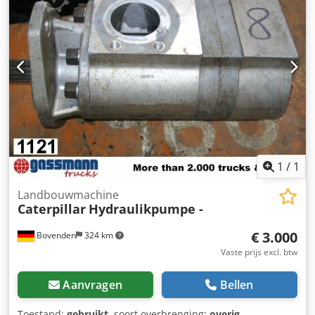
Aioi Rn Uqj Sjf
1
/
1
Landbouwmachine
Caterpillar
Hydraulikpumpe -
€ 3.000
Bovenden
324 km
Vaste prijs excl. btw
Aanvragen
Bellen
Toestand:
gebruikt
, soort overbrenging:
overig
,