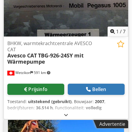
1
/
7
BHKW, warmtekrachtcentrale AVESCO
CAT
Avesco CAT
TBG-926-24SY mit
Wärmepumpe
Wetzikon
591 km
Prijsinfo
Bellen
Toestand:
uitstekend (gebruikt)
, Bouwjaar:
2007
,
bedrijfsturen:
36.514 h
, Functionaliteit:
volledig
functioneel
, type ingangsstroom:
Airconditioning
,
vermogen:
300 kW (407,89 pk)
, brandstof:
huishoudgas H
,
Advertentie
type koeling:
water
, Uitrusting:
documentatie /