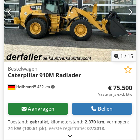
1
/
15
Bestelwagen
Caterpillar
910M Radlader
€ 75.500
Heilbronn
432 km
Vaste prijs excl. btw
Aanvragen
Bellen
Toestand:
gebruikt
, kilometerstand:
2.370 km
, vermogen:
74 kW (100,61 pk)
, eerste registratie:
07/2018
,
brandstoftype:
diesel
, totaalgewicht:
8.050 kg
, kleur:
geel
,