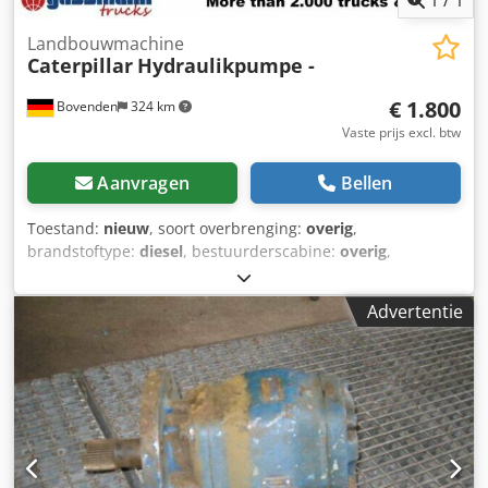
1
/
1
Landbouwmachine
Caterpillar
Hydraulikpumpe -
€ 1.800
Bovenden
324 km
Vaste prijs excl. btw
Aanvragen
Bellen
Toestand:
nieuw
, soort overbrenging:
overig
,
brandstoftype:
diesel
, bestuurderscabine:
overig
,
Standplaats voertuig: Bovenden, Opbouw: Hydraulische
pomp NIEUW Nr.: 7759J4027 Crsdpoi Rpa Isfx Ai Sjf
Advertentie
ACCESSOIRE-INFORMATIE ZONDER GARANTIE, wijzigingen,
tussentijdse verkoop en fouten voorbehouden!