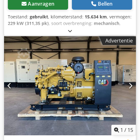
Aanvragen
Bellen
Toestand:
gebruikt
, kilometerstand:
15.634 km
, vermogen:
229 kW (311,35 pk)
, soort overbrenging:
mechanisch
,
brandstoftype:
diesel
, kleur:
geel
, totaalgewicht:
23.200 kg
,
leeggewicht:
23.200 kg
, maximaal laadgewicht:
15.000 kg
,
Advertentie
asconfiguratie:
4x4
, aantal zitplaatsen:
1
, eerste registratie:
03/2016
, remmen:
motorrem
, Bouwjaar:
2016
,
bedrijfsturen:
15.634 h
, bestuurderscabine:
dagcabine
,
Uitrusting:
airconditioning, bekrachtigde besturing,
boordcomputer, cabine, differentieelslot, extra
koplampen, hoofdbeschermer, immobilisatiesysteem,
luchtdrukrem, parkeersensoren, roetfilter, standaard
schep, vierwielaandrijving
, * Duits voertuig * Volledige
wiellader-keuring volgens §14 aanwezig * Staat: zie foto's *
Origineel SLECHTS 15.634 bedrijfsuren * Cabine met ROPS-
rolbeveiliging / FOPS-steenslagbescherming * ROPS/FOPS
voldoen aan de eisen van de normen ISO 3471:2008 en ISO
3449:2005 niveau II * Draaicirkel (diameter, tegengewicht)
6.804 mm * Kleine draaicirkel door knikbesturing *
1
/
15
Brandstoftank 302 liter * Assen: vooras met handmatig