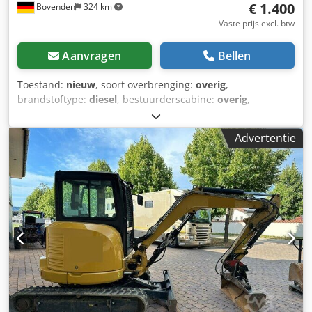
€ 1.400
Bovenden
324 km
Vaste prijs excl. btw
Aanvragen
Bellen
Toestand:
nieuw
, soort overbrenging:
overig
,
brandstoftype:
diesel
, bestuurderscabine:
overig
,
Voertuiglocatie: Bovenden, Opbouw: Hydraulische pomp
NIEUW Nr.: 11748J9238 Crsdpfxsi Rn Uis Ai Sof
Advertentie
ACCESSOIRESINFORMATIE ZONDER GARANTIE, wijzigingen,
tussentijdse verkoop en fouten voorbehouden!