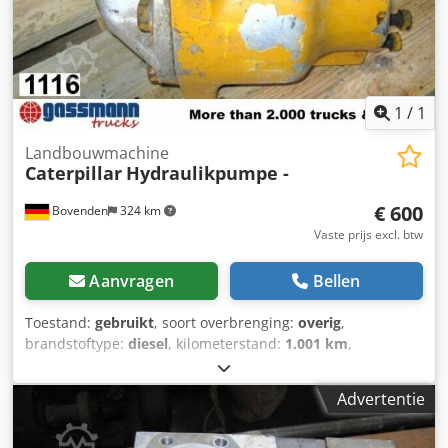
1
/
1
Landbouwmachine
Caterpillar
Hydraulikpumpe -
€ 600
Bovenden
324 km
Vaste prijs excl. btw
Aanvragen
Bellen
Toestand:
gebruikt
, soort overbrenging:
overig
,
brandstoftype:
diesel
, kilometerstand:
1.001 km
,
bestuurderscabine:
overig
, Voertuiglocatie: Bovenden,
Opbouw: hydrauliekpomp GEBRUIKT Nr.: 4728J7392.
Advertentie
ACCESSOIRE-INFORMATIE ZONDER GARANTIE, wijzigingen,
tussentijdse verkoop en fouten voorbehouden! Crsdpfx