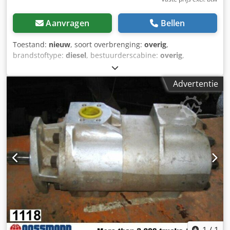
Aanvragen
Bellen
Toestand:
nieuw
, soort overbrenging:
overig
,
brandstoftype:
diesel
, bestuurderscabine:
overig
,
Voertuiglocatie: Bovenden, Credpfei Rn Umex Ai Sjf
Opbouw: Hydrauliekpomp NIEUW Nr.: 8748J8747
Advertentie
ACCESSOIRES-INFORMATIE ZONDER GARANTIE,
wijzigingen, tussentijdse verkoop en fouten voorbehouden!