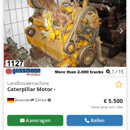
Rpcfefx Ai Sjrf
1
/
15
Landbouwmachine
Caterpillar
Motor -
€ 5.500
Bovenden
324 km
Vaste prijs excl. btw
Aanvragen
Bellen