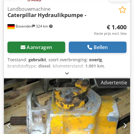
Landbouwmachine
Caterpillar
Hydraulikpumpe -
€ 1.400
Bovenden
324 km
Vaste prijs excl. btw
Aanvragen
Bellen
Toestand:
gebruikt
, soort overbrenging:
overig
,
brandstoftype:
diesel
, kilometerstand:
1.001 km
,
bestuurderscabine:
overig
, Voertuiglocatie: Bovenden,
Opbouw: Hydrauliekpomp GEBRUIKT Nr.: 10749J4027.
Advertentie
ACCESSOIREN-INFORMATIE ZONDER GARANTIE,
wijzigingen, tussentijdse verkoop en vergissingen
voorbehouden! Credpei Rpa Djfx Ai Sjf