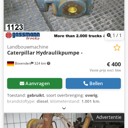
1
/
1
Landbouwmachine
Caterpillar
Hydraulikpumpe -
€ 400
Bovenden
324 km
Vaste prijs excl. btw
Aanvragen
Bellen
Toestand:
gebruikt
, soort overbrenging:
overig
,
brandstoftype:
diesel
, kilometerstand:
1.001 km
,
bestuurderscabine:
overig
, Voertuiglocatie: Bovenden,
Opbouw: Hydraulische pomp GEBRUIKT Nr.: 2J7366.
Advertentie
ACCESSOIRE-INFORMATIE ZONDER GARANTIE. Wijzigingen,
tussentijdse verkoop en fouten voorbehouden! Csdpei