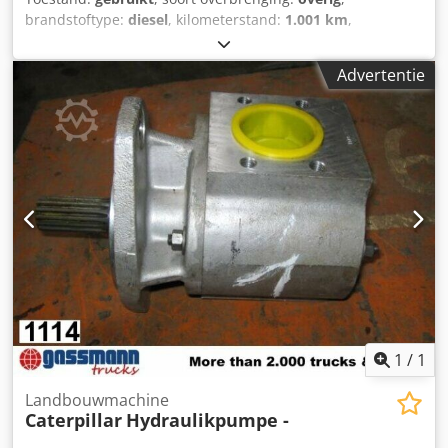
brandstoftype:
diesel
, kilometerstand:
1.001 km
,
bestuurderscabine:
overig
, Voertuiglocatie: Bovenden,
Opbouw: Hydrauliekpomp GEBRUIKT Nr.: 10759J8766
Advertentie
ACCESSOIRES ZONDER GARANTIE, wijzigingen, tussentijdse
verkoop en vergissingen voorbehouden! Crjdji Rpbdopfx Ai
Sof
1
/
1
Landbouwmachine
Caterpillar
Hydraulikpumpe -