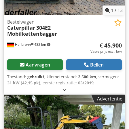
1
/
13
Bestelwagen
Caterpillar
304E2
Mobilkettenbagger
€ 45.900
Heilbronn
432 km
Vaste prijs excl. btw
Aanvragen
Bellen
Toestand:
gebruikt
, kilometerstand:
2.500 km
, vermogen:
31 kW (42,15 pk)
, eerste registratie:
03/2019
,
brandstoftype:
diesel
, kleur:
geel
, soort overbrenging:
mechanisch
, ophanging:
overig
, bedrijfsturen:
2.500 h
,
Advertentie
Diesel, bouwjaar 2019, 2.500 bedrijfsuren, 31,2 kW,
mobiele rupsgraver, sloopbeschermingsrooster,
snelwisselsysteem Lehnhoff, slotenbak, schuifblad,
graafbak 60 cm. VOOR ONS ZIJN DE STAAT EN HET GEVOEL
BESLISSEND, DE PRIJS KOMT OP DE TWEEDE PLAATS. Voor