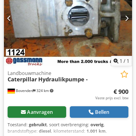
1
/
1
Landbouwmachine
Caterpillar
Hydraulikpumpe -
€ 900
Bovenden
324 km
Vaste prijs excl. btw
Aanvragen
Bellen
Toestand:
gebruikt
, soort overbrenging:
overig
,
brandstoftype:
diesel
, kilometerstand:
1.001 km
,