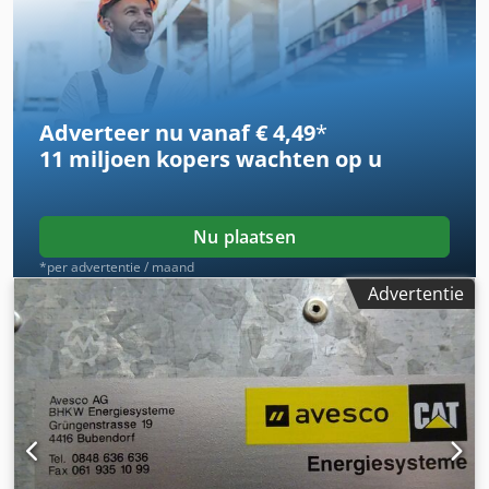
in het aanbod voorbehouden. De koper is verplicht zich
airconditioning, vierwielaandrijving
, * Achteruitrijcamera
persoonlijk van de staat en uitrusting van de
* Snelwisselsysteem CAT CW-20-H.4.N * Graafbak 2,20 m *
goederen/voertuigen te overtuigen. Crjdpovzav Nsfx Ai Sof
2x dieplepel 1,00 m + 0,50 m * Nieuwe banden ... Radio,
Wijzigingen, tussentijdse verkoop en vergissingen
vierwielaandrijving, airconditioning, snelwisselsysteem,
voorbehouden.
gebruikte machine, diesel, inclusief btw. Cedpfjzhbv Hjx Ai
Adverteer nu vanaf € 4,49
*
Sjrf
11 miljoen kopers
wachten op u
Nu plaatsen
*per advertentie / maand
Advertentie