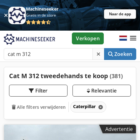
Machineseeker
Naar de app
Gratis in de store
Verkopen
Zoeken
Cat M 312 tweedehands te koop
(381)
Filter
Relevantie
Caterpillar
Alle filters verwijderen
Advertentie