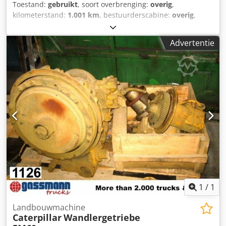
Toestand:
gebruikt
, soort overbrenging:
overig
,
kilometerstand:
1.001 km
, bestuurderscabine:
overig
,
Standplaats voertuig: Bovenden, opbouw: voor grader, 6-
cilinder motor nr. 53A6019. ACCESSOIRES-INFORMATIE
Advertentie
ZONDER GARANTIE, wijzigingen, tussentijdse verkoop en
vergissingen voorbehouden! Crodpsi Rphgsfx Ai Ssf
1
/
1
Landbouwmachine
Caterpillar
Wandlergetriebe