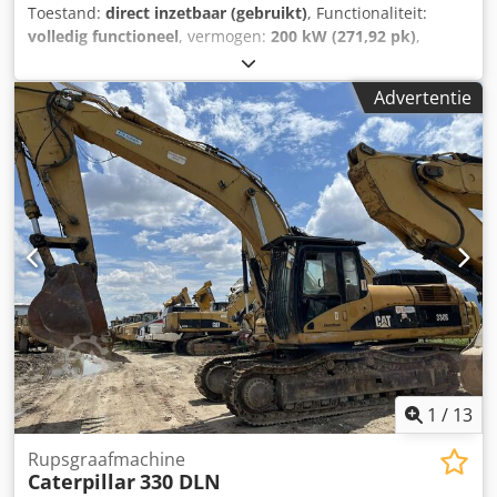
Toestand:
direct inzetbaar (gebruikt)
, Functionaliteit:
volledig functioneel
, vermogen:
200 kW (271,92 pk)
,
bedrijfsklaar gewicht:
37.000 kg
, inhoud van de bak:
2,6
m³
, Bouwjaar:
2008
, machine-/voertuignummer:
CAT
Advertentie
0330DTGGE00850
, De machine is in uitstekende staat,
klaar voor gebruik. Dsdpfx Ameylmi Isbeck
1
/
13
Rupsgraafmachine
Caterpillar
330 DLN