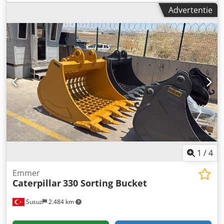
informatie kunt u contact opnemen met Dermot. Dcodpfx
Advertentie
Amsymfw Hebjk
1
/
4
Emmer
Caterpillar
330 Sorting Bucket
Susuz
2.484 km