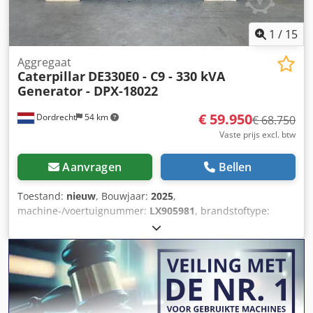
1
/
15
Aggregaat
Caterpillar
DE330E0 - C9 - 330 kVA
Generator - DPX-18022
€ 59.950
Dordrecht
54 km
€ 68.750
Vaste prijs excl. btw
Aanvragen
Bellen
Toestand:
nieuw
, Bouwjaar:
2025
,
machine-/voertuignummer:
LX905981
, brandstoftype:
diesel
, motorfabrikant:
Caterpillar C9
, Toepassingsgebied:
bouw Leeggewicht: 3.524 kg Generatorvermogen: 330 kVA
Afmetingen laadruimte: 399 x 141 x 217 cm Dsdpfx Ajyvd
Aajmbeck CE-markering: ja Inhoud watertank: 610 liter
Productieland: CN Neem contact op met Team DPX voor
meer informatie. = Extra opties en accessoires = - Accu -