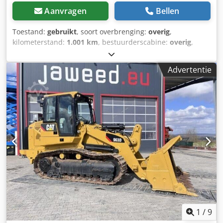
nieuwe TÜV-keuring, zonder nieuwe DGUV, zonder nieuwe
Aanvragen
Bellen
SP, zonder nieuwe UVV. Meer vrachtwagens vindt u op
onze homepage onder Wij spreken de volgende talen:
Toestand:
gebruikt
, soort overbrenging:
overig
,
Duits, Engels, Pools, Turks Opmerking: Wij bieden en
kilometerstand:
1.001 km
, bestuurderscabine:
overig
,
raden dringend aan de goederen te bezichtigen en te
Voertuiglocatie: Bovenden, Opbouw: voor grader
inspecteren, zodat er geen misverstanden ontstaan over
INFORMATIE OVER TOEBEHOREN ZONDER GARANTIE,
de staat en geschiktheid. Bezichtiging en inspecties zijn op
Advertentie
wijzigingen, tussentijdse verkoop en fouten voorbehouden.
afspraak te allen tijde mogelijk en uitdrukkelijk gewenst.
Djdpfx Aei Rphcombock
Alle informatie is zonder garantie. Fouten en vergissingen
in het aanbod voorbehouden. De koper is verplicht zich
persoonlijk van de staat en uitrusting van de
goederen/voertuigen te overtuigen. Wijzigingen,
tussentijdse verkoop en vergissingen voorbehouden.
1
/
9