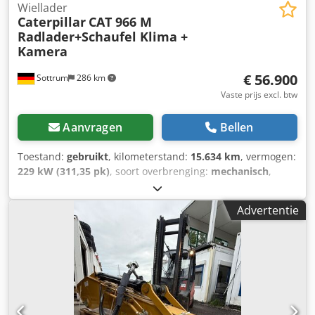
Wiellader
Caterpillar
CAT 966 M
Radlader+Schaufel Klima +
Kamera
€ 56.900
Sottrum
286 km
Vaste prijs excl. btw
Aanvragen
Bellen
Toestand:
gebruikt
, kilometerstand:
15.634 km
, vermogen:
229 kW (311,35 pk)
, soort overbrenging:
mechanisch
,
brandstoftype:
diesel
, kleur:
geel
, totaalgewicht:
23.200 kg
,
leeggewicht:
23.200 kg
, maximaal laadgewicht:
15.000 kg
,
Advertentie
asconfiguratie:
4x4
, aantal zitplaatsen:
1
, eerste registratie:
03/2016
, remmen:
motorrem
, Bouwjaar:
2016
,
bedrijfsturen:
15.634 h
, bestuurderscabine:
dagcabine
,
Uitrusting:
airconditioning, bekrachtigde besturing,
boordcomputer, cabine, differentieelslot, extra
koplampen, hoofdbeschermer, immobilisatiesysteem,
luchtdrukrem, parkeersensoren, roetfilter, standaard