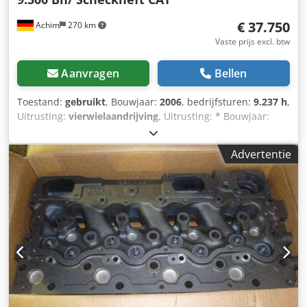
€ 37.750
Achim
270 km
Vaste prijs excl. btw
Aanvragen
Bellen
Toestand:
gebruikt
, Bouwjaar:
2006
, bedrijfsturen:
9.237 h
,
Uitrusting:
vierwielaandrijving
, Uitrusting: * Bouwjaar:
2006 * Bedrijfsuren: 9.236 uur * Vermogen: 157 kW / 213
pk * Gewicht: 19,8 ton * Banden: Michelin 23.5-25X Type A
Advertentie
ca. 60% * Achteruitrijcamera * Stuurwielbediening *
Airconditioning * Trekpen * Centrale smering * Geveerde
stoel * Radiovoorbereiding Overig: * 1 vorige eigenaar, *
Duitse machine, * CAT-serviceboekje onderhouden, *
Laatste onderhoudsbeurt bij 9.003 uur * Sporen van
gebruik * Roest Sinds 1972 uw betrouwbare partner
rondom auto’s/bedrijfswagens in 28832 Achim bij het
Bremer Kreuz. NutzfahrzeugZentrum Behnke heeft
permanent ca. 200 voertuigen op voorraad, variërend van
bestelwagens, bedrijfswagens tot bouwmachines! Wij
bieden u continu aantrekkelijke