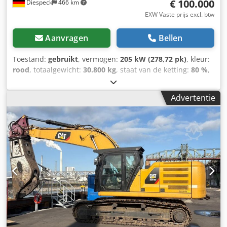
€ 100.000
Diespeck
466 km
EXW Vaste prijs excl. btw
Aanvragen
Bellen
Toestand:
gebruikt
, vermogen:
205 kW (278,72 pk)
, kleur:
rood
, totaalgewicht:
30.800 kg
, staat van de ketting:
80 %
,
aantal zitplaatsen:
1
, Bouwjaar:
2019
, bedrijfsturen:
8.660
h
, Uitrusting:
cabine, extra koplampen, grijperhydrauliek,
Advertentie
laag geluidsniveau
, Airconditioning Hamerhydrauliek
Snelwisselsysteem Centrale smering Loopwerkconditie
90% Slootreinigingsbak 1.800 mm Rupsbreedte 600 mm
Djdpey A H Hvefx Ambeck Motortype C 7.1 Loopwerk LC
Luchtcompressor Oil Quick Hoogte 3.100 mm Breedte
3.000 mm Wijzigingen en fouten voorbehouden