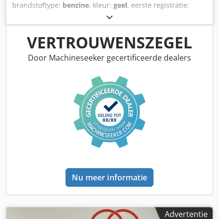
brandstoftype:
benzine
, kleur:
geel
, eerste registratie:
01/2013
, emissieklasse:
geen
, ophanging:
overig
,
Bouwjaar:
2013
, bedrijfsturen:
3.700 h
, bestuurderscabine:
overig
, * Schepbak * Vork Dcsdozrzf Aopfx Ambek ...
VERTROUWENSZEGEL
Occasionvoertuig, inclusief btw.
Door Machineseeker gecertificeerde dealers
Nu meer informatie
Advertentie