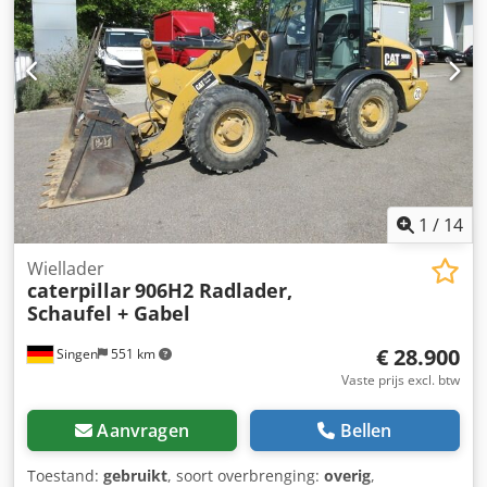
1
/
14
Wiellader
caterpillar
906H2 Radlader,
Schaufel + Gabel
€ 28.900
Singen
551 km
Vaste prijs excl. btw
Aanvragen
Bellen
Toestand:
gebruikt
, soort overbrenging:
overig
,