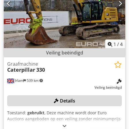
Nmhjmbjk Verkoop uitsluitend aan zakelijke klanten. Dit
aanbod is vrijblijvend en onder voorbehoud van
gedetailleerde technische en juridische controle en een
contractuele overeenkomst tussen de partijen.
1
/
4
Veiling beëindigd
Graafmachine
Caterpillar
330
Irlam
539 km
Veiling beëindigd
Details
Toestand:
gebruikt
, Deze machine wordt door Euro
Auctions aangeboden op een veiling zonder minimumprijs
in Manchester, Verenigd Koninkrijk op 10 maart. Voor meer