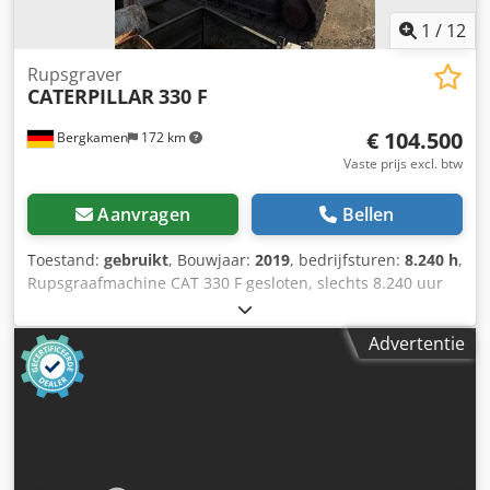
1
/
12
Rupsgraver
CATERPILLAR
330 F
€ 104.500
Bergkamen
172 km
Vaste prijs excl. btw
Aanvragen
Bellen
Toestand:
gebruikt
, Bouwjaar:
2019
, bedrijfsturen:
8.240 h
,
Rupsgraafmachine CAT 330 F gesloten, slechts 8.240 uur
uitstekende staat Motor Cat C7.1, vermogen ca. 195 kW /
261 pk, bedrijfsgewicht ca. 30.900 kg Rijsnelheid ca. 5,3
Advertentie
km/u Dcedpfx Aozrrnnombek Graafdiepte tot 7,24 m Bereik
ca. 10,8 m Bakinhoud ca. 1,7 m³ Transportlengte ca. 10,4 m
Transporthoogte ca. 3,4 m Breedte (met 800 mm
rupsbanden) ca. 3,2 m