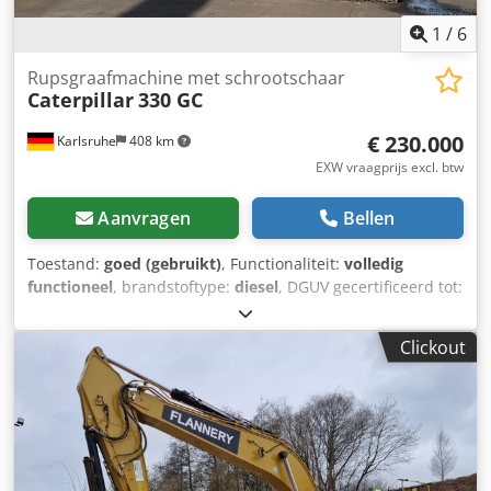
1
/
6
Rupsgraafmachine met schrootschaar
Caterpillar
330 GC
€ 230.000
Karlsruhe
408 km
EXW vraagprijs excl. btw
Aanvragen
Bellen
Toestand:
goed (gebruikt)
, Functionaliteit:
volledig
functioneel
, brandstoftype:
diesel
, DGUV gecertificeerd tot:
11/2026
, Bouwjaar:
2019
, bedrijfsturen:
1.517 h
,
machine-/voertuignummer:
CAT00330KNDH00178
, Te koop
Clickout
aangeboden: Caterpillar schaargraver model 330 GC,
bouwjaar 08/2019, met slechts 1.515,6 bedrijfsuren.
Uitgerust met een aangebouwde Demarec (Kingshofer)
schaar, type DRS-60-B. De machine is direct beschikbaar
en kan na overleg in de haven van Karlsruhe worden
bezichtigd. Verdere informatie op verzoek. Dcjdpfx Aozb