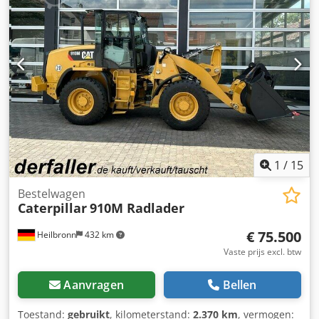
laswerkzaamheden uitgevoerd. Dcedpfxszrtlue Ambok
1
/
15
Bestelwagen
Caterpillar
910M Radlader
€ 75.500
Heilbronn
432 km
Vaste prijs excl. btw
Aanvragen
Bellen
Toestand:
gebruikt
, kilometerstand:
2.370 km
, vermogen: