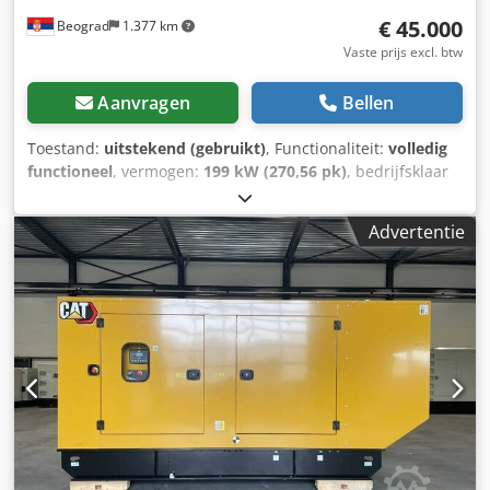
€ 45.000
Beograd
1.377 km
Vaste prijs excl. btw
Aanvragen
Bellen
Toestand:
uitstekend (gebruikt)
, Functionaliteit:
volledig
functioneel
, vermogen:
199 kW (270,56 pk)
, bedrijfsklaar
gewicht:
37.000 kg
, inhoud van de bak:
2,6 m³
, Bouwjaar:
2006
, machine-/voertuignummer:
CAT 0330DJGGE00237
,
Advertentie
De machine verkeert in uitstekende functionele staat.
Dsdpjylma Hjfx Ambeck