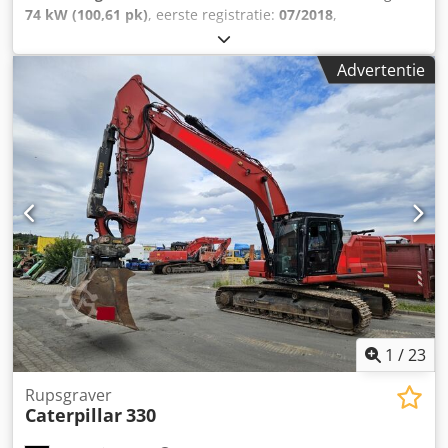
74 kW (100,61 pk)
, eerste registratie:
07/2018
,
brandstoftype:
diesel
, totaalgewicht:
8.050 kg
, kleur:
geel
,
soort overbrenging:
mechanisch
, ophanging:
overig
,
Advertentie
bedrijfsturen:
2.370 h
, Diesel, bouwjaar 2018, 74,5 kW,
2.370 bedrijfsuren, 20 km/u, bak, palletvork, toegestane
totale massa 8.050 kg. VOOR ONS STAAT DE STAAT EN HET
GEVOEL CENTRAAL; DE PRIJS IS VAN ONDERGESCHIKT
BELANG. Voor verdere vragen is de heer Faller bereikbaar
op het opgegeven nummer. //*INRUIL, INKOOP OF
VERPANDING VAN UW VOERTUIG EN FINANCIERING
MOGELIJK! Alle gegevens zonder garantie.* Meer
aanbiedingen vindt u op onze homepage. De beschrijving
en opgegeven gegevens vormen geen garantie of
bindende toezegging. Bindend is alleen het koopcontract
dat bij de aankoop in het autobedrijf wordt afgesloten.
Wijzigingen, fouten en tussentijdse verkoop
voorbehouden! Dcsdsvicytspfx Ambok
1
/
23
Rupsgraver
Caterpillar
330