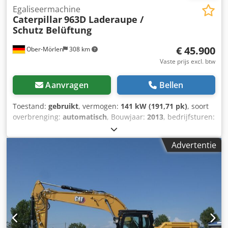
Egaliseermachine
Caterpillar
963D Laderaupe /
Schutz Belüftung
€ 45.900
Ober-Mörlen
308 km
Vaste prijs excl. btw
Aanvragen
Bellen
Toestand:
gebruikt
, vermogen:
141 kW (191,71 pk)
, soort
overbrenging:
automatisch
, Bouwjaar:
2013
, bedrijfsturen:
11.394 h
, Aandrijving: Rups Leeggewicht: 20.220 kg Neem
contact op met Emal Jaweed voor meer informatie. CAT,
Advertentie
beschermde cabine met ventilatie, 963D, bouwjaar: 2013,
bedrijfsuren: 11.394, 141 kW, lengte: 6.941 mm, breedte:
2.400 mm, hoogte: 3.335 mm, gewicht: 20.220 kg, Euro III a,
cilinderinhoud: 6,6 l, max. snelheid: 10 km/u, radio,
airconditioning, USB / AUX, audiosysteem,
achteruitrijcamera, stalen rupsen, interieurverlichting,
werklampen, stopcontact: 12V, video beschikbaar, in zeer
goede staat! Overige informatie: Dcodpsyn Nf Defx Ambsk