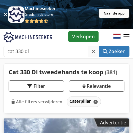
Machineseeker
Naar de app
Gratis in de store
Verkopen
Zoeken
Cat 330 Dl tweedehands te koop
(381)
Filter
Relevantie
Caterpillar
Alle filters verwijderen
Advertentie