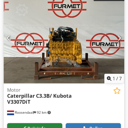
1
/
7
Motor
Caterpillar
C3.3B/ Kubota
V3307DiT
Roosendaal
92 km