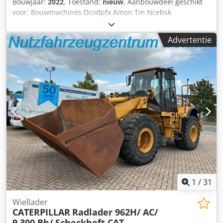
Bouwjaar:
2022
, Toestand:
nieuw
, Aanbouwdeel geschikt
voor: Bouwmachines Dcodpfx Amon Tm Ncebsk
Advertentie
1
/
31
Wiellader
CATERPILLAR
Radlader 962H/ AC/
9.300 Bh/ Scheckheft CAT