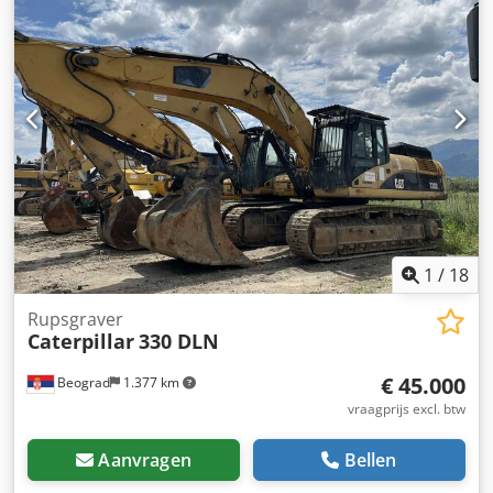
1
/
18
Rupsgraver
Caterpillar
330 DLN
€ 45.000
Beograd
1.377 km
vraagprijs excl. btw
Aanvragen
Bellen