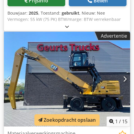
Prijsinfo
Bellen
Bouwjaar:
2025
, Toestand:
gebruikt
, Nieuw: Nee
Vermogen: 55 kW (75 PK) BTW/marge: BTW verrekenbaar
voor ondernemers Dodpjzkamiefx Ambjck Running
hours/condition: 0 brand new Arrn Number: 380-1769
Advertentie
Approx. weight in kg: 265 KG Dimensions LxBxH: 100 x 80 x
110 cm
Zoekopdracht opslaan
1
/
15
Materiaalverwerkingsmachine