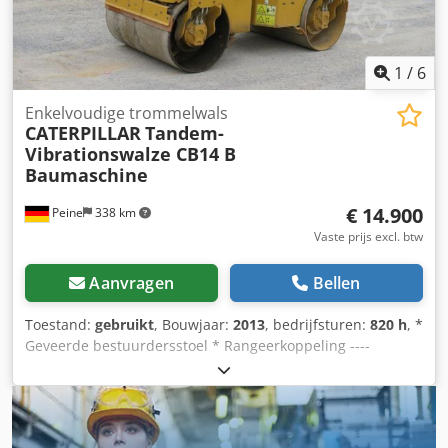
afspraak mogelijk. Transport kan op verzoek worden
georganiseerd.
1
/
6
Enkelvoudige trommelwals
CATERPILLAR
Tandem-
Vibrationswalze CB14 B
Baumaschine
€ 14.900
Peine
338 km
Vaste prijs excl. btw
Aanvragen
Bellen
Toestand:
gebruikt
, Bouwjaar:
2013
, bedrijfsturen:
820 h
, *
Geveerde bestuurdersstoel * Rangeerkoppeling ----
Opbouw: Motor: Kohler 3-cilinder diesel, 16,8 kW,
Hydrostatische aandrijving, Bandbreedte 900 mm,
Neerklapbare rolbeugel Verkoop uitsluitend aan bedrijven.
BIJ EXPORT IS ALLEEN DE NETTOPRIJS VAN TOEPASSING!!!!!