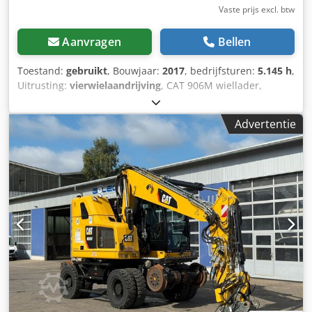
Vaste prijs excl. btw
Aanvragen
Bellen
Toestand:
gebruikt
, Bouwjaar:
2017
, bedrijfsturen:
5.145 h
,
Uitrusting:
vierwielaandrijving
, CAT 906M wiellader,
bouwjaar 2017, inclusief bak en vork! ---- * Fabrikant: CAT *
Type: 906M * Bouwjaar: 2017 * Afgelezen draaiuren: ca.
Advertentie
5.145 * Inclusief bak en vork * Duitse machine, 1e eigenaar
* Hydraulische snelsluitkoppeling * CE-verklaring en
gegevensbevestiging aanwezig * Meer foto's en een video
op aanvraag (via WhatsApp Erik) * Prijs: € 26.900, exclusief
19% BTW ---- Voor verdere vragen kunt u bellen: Erik
Kortum: via WhatsApp Dcsdpfjzp Ayiex Anvek ?Alle
gegevens zonder garantie en voorbehoud van fouten en
tussenverkoop. ?