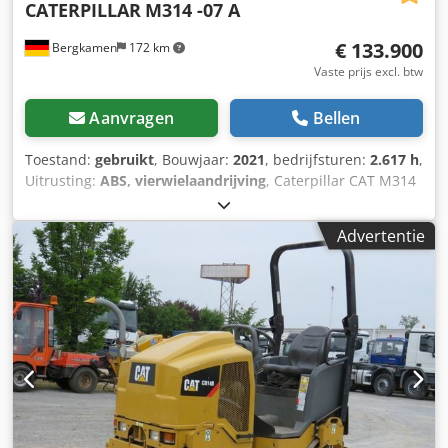
CATERPILLAR
M314 -07 A
€ 133.900
Bergkamen
172 km
Vaste prijs excl. btw
Aanvragen
Bellen
Toestand:
gebruikt
, Bouwjaar:
2021
, bedrijfsturen:
2.617 h
,
Uitrusting:
ABS, vierwielaandrijving
, Caterpillar CAT M314
mobiele graafmachine – bouwjaar 2021 – slechts 2.617
draaiuren. Te koop aangeboden: een Caterpillar M314
Advertentie
mobiele graafmachine in zeer goede en direct inzetbare
staat. Dcodezmpxmjpfx Anvok Uitrusting: * Bouwjaar: 2021
* Draaiuren: 2.617 * Airconditioning * Hydraulische
snelwisselsysteem * Centrale smeerinstallatie * Banden in
goede staat * Krachtige en zuinige CAT-dieselmotor De
machine is regelmatig onderhouden en verkeert zowel
technisch als optisch in zeer goede staat. Hij is direct
inzetbaar en ideaal geschikt voor grond-, weg- en
kanaalbouw, evenals voor algemene
grondwerkzaamheden. Bezichtiging en een proefrit zijn op