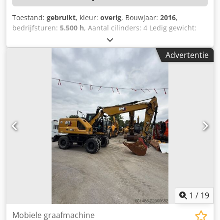
Toestand:
gebruikt
, kleur:
overig
, Bouwjaar:
2016
,
bedrijfsturen:
5.500 h
, Aantal cilinders: 4 Ledig gewicht:
15.320 kg Breedte: 255 cm Snelwisselsysteem: ja
Serienummer: CF4A00262 Kentekenbewijs deel 1 en 2
Advertentie
aanwezig: ja Datum eerste toelating: 03.03.2025
Bedrijfstijden: 5500 uur Motor: Caterpillar C4,4 Aantal
cilinders: 4 Vermogen: 110 kW Bakinhoud: 0,53 m³
Graafdiepte: 5,03 m Maximale reikwijdte: 8,28 m
Breekkracht: 103 kN Rijsnelheid: tot 37 km/u Banden:
10.00-20 CE-conform: ja EPA-gekeurd Driedelig hefboom
Extra hydraulische leidingen Hydraulische snelkoppeling
Inclusief graafbak Hydraulische grijper Plaat egaliseerblad
aanwezig: ja Centrale smering aanwezig Afmetingen:
Lengte: 8250 Breedte: 2550 Hoogte: 3280 Dedpfx Anozrv
Ureveck Gewicht: 15320 kg Staat: Gebruikssporen,
handrem defect, olielekkage aan de onderkant van de
cabine.
1
/
19
Mobiele graafmachine