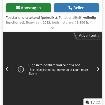
Aanvragen
Bellen
Toestand:
uitstekend (gebruikt)
, Functionaliteit:
volledig
functioneel
, Bouwjaar:
2012
, bedrijfsturen:
13.300 h
, *
13.300 uur * Gecombineerde ondersteuning (blad en
stempel) * Verstelbare giek * Snelwissel Lehnhoff HS 10 *
Advertentie
Bedrijfsgewicht: 22.000 kg * Topconditie Dcsdpowmbtfjfx
Anvjk
1
/
22