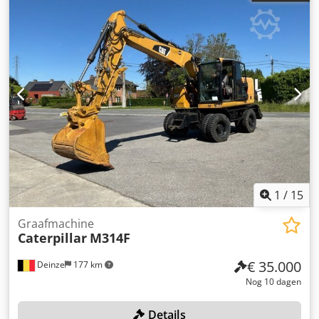
1
/
15
Graafmachine
Caterpillar
M314F
€ 35.000
Deinze
177 km
Nog 10 dagen
Details