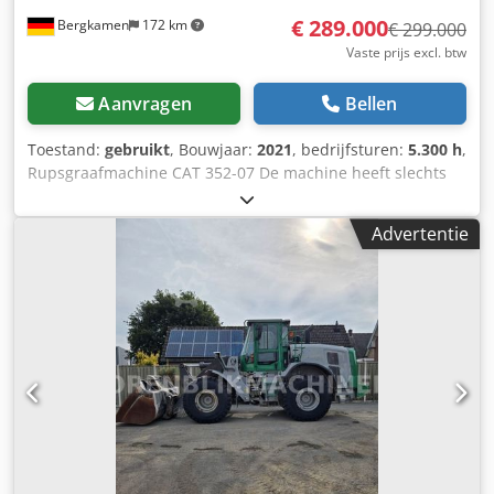
€ 289.000
Bergkamen
172 km
€ 299.000
Vaste prijs excl. btw
Aanvragen
Bellen
Toestand:
gebruikt
, Bouwjaar:
2021
, bedrijfsturen:
5.300 h
,
Rupsgraafmachine CAT 352-07 De machine heeft slechts
5.300 bedrijfuren en verkeert in goede staat Dcodpjyy
Hvxjfx Anvjk Bedrijfsgewicht ca. 52.800 kg
Advertentie