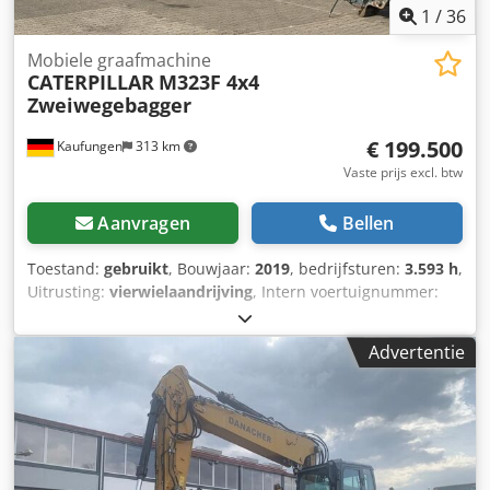
1
/
36
Mobiele graafmachine
CATERPILLAR
M323F 4x4
Zweiwegebagger
€ 199.500
Kaufungen
313 km
Vaste prijs excl. btw
Aanvragen
Bellen
Toestand:
gebruikt
, Bouwjaar:
2019
, bedrijfsturen:
3.593 h
,
Uitrusting:
vierwielaandrijving
, Intern voertuignummer:
MK300021 Direct beschikbaar op ons terrein in Kaufungen.
Meer informatie vindt u hier: ? Luis Lucena ? Viktoria
Advertentie
Sologubova DuitsCAT M323F 4x4
tweerichtingsgraafmachine | Bouwjaar 2019 | 3.593
draaiuren Te koop: een gebruikte CAT M323F 4x4
tweerichtingsgraafmachine, bouwjaar 2019. Dcodozn D
Nvspfx Anvok Technische gegevens: * Fabrikant/model:
CAT M323F * Voertuigtype: Tweerichtings-mobiele