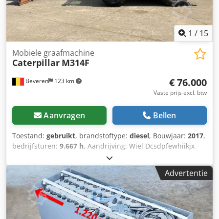
1
/
15
Mobiele graafmachine
Caterpillar
M314F
€ 76.000
Beveren
123 km
Vaste prijs excl. btw
Aanvragen
Bellen
Toestand:
gebruikt
, brandstoftype:
diesel
, Bouwjaar:
2017
,
bedrijfsturen:
9.667 h
, Aandrijving: Wiel Dcsdpfewhiikjx
Anvjk Neem contact op met Kristoff Van Havere voor meer
informatie.
Advertentie