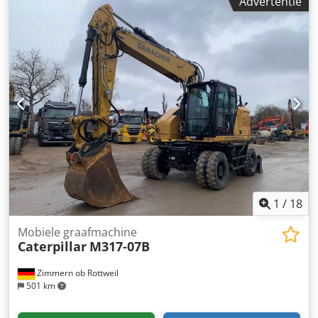
Advertentie
NUTZFAHRZEUGE GMBH Wij spreken: Duits, Engels,
uur Gesloten cabine Airconditioning Radio Achter- en
Spaans, Pools, Oekraïens, Russisch, Bulgaars.
zijkantcamera Verstelbare giek Stik: 2,50 m Volledige
leidingen (hamer, grijper, schaar) Snelwissel OQ70/55 1 x
bak Centrale smeerinstallatie Bandmaat: 10.00-20, ca. 30%
profiel Schildondersteuning Motor met 129 kW CE
Bedrijfsgewicht: 19 ton
1
/
18
Mobiele graafmachine
Caterpillar
M317-07B
Zimmern ob Rottweil
501 km