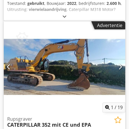
Toestand:
gebruikt
, Bouwjaar:
2022
, bedrijfsturen:
2.600 h
,
Uitrusting:
vierwielaandrijving
, Caterpillar M318 Motor?
Motor: Cat C4.4 Vermogen (ISO 14396): 129 kW / ca. 176 pk
Cilinderinhoud: 4,4 l Cilinders: 4 Emissie: EU Stage V
Advertentie
Rijprestaties Topsnelheid: tot ca. 35 km/u * Aandrijving:
hydrostatische aandrijving * Stuurinrichting:
vierwielbesturing met pendelas Tank & hydrauliek Dcjdpfx
Aozqx Rtenvek Dieseltank: ca. 350 liter * Hydraulisch
systeem: load-sensing hydrauliek met meerdere extra
circuits voor aanbouwdelen Airconditioning Slechts 2600
bedrijfsuren en in zeer goede staat
1
/
19
Rupsgraver
CATERPILLAR
352 mit CE und EPA