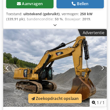
Aanvragen
Bellen
Toestand:
uitstekend (gebruikt)
, vermogen:
250 kW
(339,91 pk)
, bandenconditie:
50 %
, Bouwjaar:
2019
,
bedrijfsturen:
11.876 h
, Uitrusting:
airconditioning
,
CATERPILLAR 972M XE Bouwjaar: 2019 Bedrijfsuren: 11.876
Advertentie
uur Gesloten cabine Airconditioning Radio
Achteruitrijcamera Centrale smering Bridgestone
bandenmaat 26.5R25: ca. 40–50% profiel over Bak – 5 m³
Dsdpfjy Nmrfox Anveck CAT C9.3 motor met 250 kW CE
Bedrijfsgewicht: 26 ton Nieuwe service door Zeppelin
Zoekopdracht opslaan
1
/
1