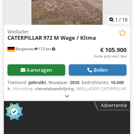
1
/
18
Wiellader
CATERPILLAR
972 M Wage / Klima
€ 105.900
Bergkamen
172 km
Vaste prijs excl. btw
Aanvragen
Bellen
Toestand:
gebruikt
, Bouwjaar:
2020
, bedrijfsturen:
10.600
h
, Uitrusting:
vierwielaandrijving
, WIELLADER CATERPILLAR
972 XE gebouwd in 2020 10600BS, Motor met ca. 253 kW,
Dcsdpfxju Sgd Se Anvjk durven, klimaat zeer goed, als
Advertentie
nieuwstaat Netto plus 19% BTW