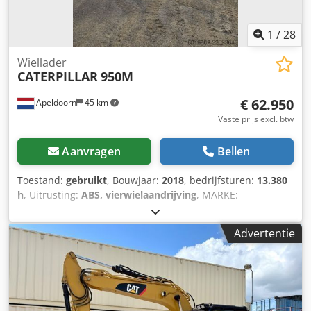
1
/
28
Wiellader
CATERPILLAR
950M
€ 62.950
Apeldoorn
45 km
Vaste prijs excl. btw
Aanvragen
Bellen
Toestand:
gebruikt
, Bouwjaar:
2018
, bedrijfsturen:
13.380
h
, Uitrusting:
ABS, vierwielaandrijving
, MARKE:
CATERPILLARTYPE: 950MBAUJAHR: 2018CE GEMARKT:
JABETRIEBSSTUNDEN: 13380
Advertentie
STUNDENREIFEN/UNTERWAGEN: 100%LEISTUNG:
186KWMOTOR: CATERPILLAR C7.1 ACERTGEWICHT:
20.230KGOPTIONEN:HYDR.
SCHNELLWECHSELSCHAUFFELUBERDRUCK KABINECENTRAL
SCHMIERANLAGEKLIMA ANLAGEWAGE SYSTEEM40KM/H