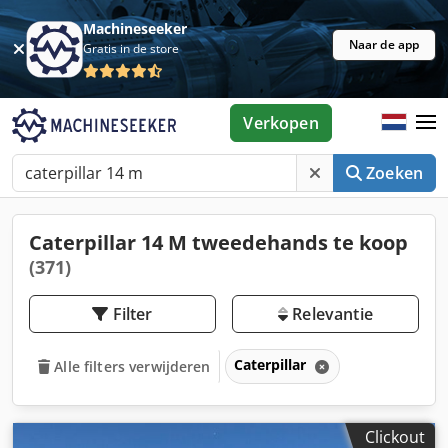
Machineseeker
Naar de app
Gratis in de store
Verkopen
Zoeken
Caterpillar 14 M tweedehands te koop
(371)
Filter
Relevantie
Caterpillar
Alle filters verwijderen
Clickout