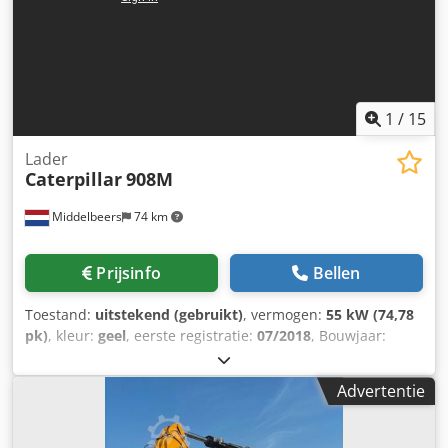
1
/
15
Lader
Caterpillar
908M
Middelbeers
74 km
Prijsinfo
Bellen
Toestand:
uitstekend (gebruikt)
, vermogen:
55 kW (74,78
pk)
, kleur:
geel
, eerste registratie:
07/2018
, Bouwjaar:
2018
, bedrijfsturen:
5.014 h
, Uitrusting:
boordcomputer,
cabine
, Bouwjaar: 2018 Aantal cilinders: 3 Leeggewicht:
Advertentie
6.460 kg Aantal kleppen: 3 CE-markering: ja Technische
staat: zeer goed Optische staat: zeer goed Prijs: op
aanvraag Serienummer: CAT0908MAH8803391 Dsdpfx