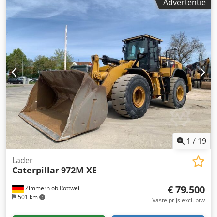
Advertentie
1
/
19
Lader
Caterpillar
972M XE
€ 79.500
Zimmern ob Rottweil
501 km
Vaste prijs excl. btw