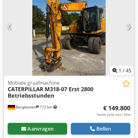
Ansy A Tn Hjveck = Verdere opties en toebehoren = - 3e
ventiel - Gesloten cabine - Centrale smering
1
/
45
Mobiele graafmachine
CATERPILLAR
M318-07 Erst 2800
Betriebsstunden
€ 149.800
Bergkamen
172 km
Vaste prijs excl. btw
Aanvragen
Bellen