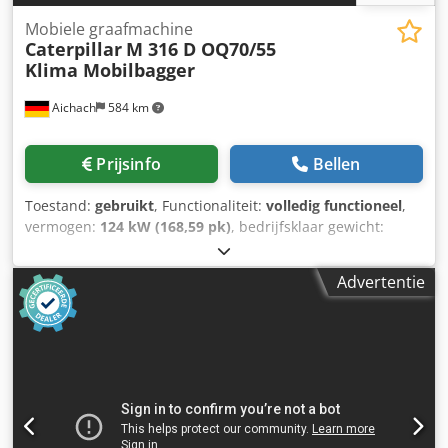
Mobiele graafmachine
Caterpillar
M 316 D OQ70/55
Klima Mobilbagger
Aichach
584 km
Prijsinfo
Bellen
Toestand:
gebruikt
, Functionaliteit:
volledig functioneel
,
vermogen:
124 kW (168,59 pk)
, bedrijfsklaar gewicht:
17.150 kg
, Bouwjaar:
2010
, bedrijfsturen:
13.000 h
,
Uitrusting:
airconditioning, grijperhydrauliek,
Advertentie
hydraulische hamer
, Caterpillar M316D mobiele
graafmachine Bouwjaar 2010 13.000 draaiuren 17.150 kg
124 kW CAT 6-cilinder motor Dcodpfxoxq A D Rs Anvsk 250
cm spoorbreedte 20 km/u Oilquick OQ70/55 volledig
hydraulische snelwissel Airconditioning Alle leidingen
aanwezig