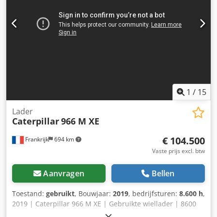
1
/
15
Lader
Caterpillar
966 M XE
€ 104.500
Frankrijk
694 km
Vaste prijs excl. btw
Aanvragen
Bellen
Toestand:
gebruikt
, Bouwjaar:
2019
, bedrijfsturen:
8.600 h
,
2019 | Caterpillar 966 M XE | Gebruikte wiellader | 8600
uur 📍Locatie: Frankrijk Dcsdpeyywnlefx Anvjk 🚛 Levering