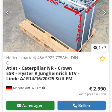
1
/
3
Heftruckbatterij 48V 5PZS 775AH - DIN
C
Atlet - Caterpillar NR - Crown
ESR - Hyster R
Jungheinrich ETV -
Linde A/ R14/16/20/25 Still FM
€ 2.990
Mannheim
372 km
Vaste prijs excl. btw
Aanvragen
Bellen