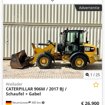
Bouwjaar: 2015 * Afgelezen draaiuren: ca. 6.390 * Laatste
Advertentie
onderhoud bij ca. 5.960 uur * Inclusief hydraulische
snelsluitkoppeling CW20 * Inclusief hydraulische
grijperbak * Duitse machine * Eerste eigenaar * Rubberen
rupsen Dsdpfxey Sdlzs Anvjck * Dozerblad *
Airconditioning * Achteruitrijcamera * Leidingwerk *
Goede staat! * Onderstel: ca. 40-50% * Meer foto's en
video op aanvraag (via WhatsApp Erik) * Prijs: 45.900 euro,
netto + 19% BTW. ---- Voor verdere vragen kunt u bellen:
Erik Kortum: WhatsApp ?Alle gegevens zijn onder
voorbehoud en er kunnen geen rechten aan worden
ontleend. Fouten en tussenverkoop voorbehouden.?
1
/
25
Wiellader
CATERPILLAR
906M / 2017 BJ /
Schaufel + Gabel
€ 26.900
Neumünster
380 km