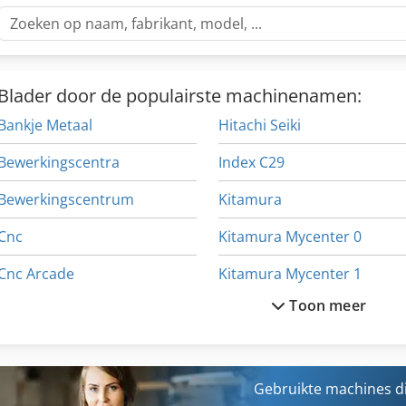
Blader door de populairste machinenamen:
Bankje Metaal
Hitachi Seiki
Bewerkingscentra
Index C29
Bewerkingscentrum
Kitamura
Cnc
Kitamura Mycenter 0
Cnc Arcade
Kitamura Mycenter 1
Toon meer
Cnc Draaibank
Kitamura Mycenter Zero
Cnc Kantbank
Maka Cnc
Gereedschap Voreinstellgeraet
Makino
Gebruikte machines d