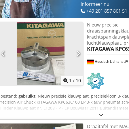
Informeer nu
+49 201 857 861 51
Nieuw precisie-
draaispanningsklau
krachtspanklauwpla
luchtklauwplaat, pr
KITAGAWA
KPC6
Hessisch Lichtenau
1
/
10
Toestand:
gebruikt
, Nieuw precisie klauwplaat, precisiekloon 3-kl
Precision Air Chuck KITAGAWA KPC63C100 EP 3-klauw pneumatische
cilinder Klauwplaat nr. L1208 - P - EP Bouwjaar 2011 Buitendiamet
135 mm Binnenspangebied: ca. 6–149 mm Spanweg klauwplaatbekk
bekken: 11,6 kN Herhaalnauwkeurigheid: 0,0010 mm Bevestigingsb
Draaitafel met MA
bek Montageschroeven klauwplaat: 6 stuks M6 x 65 mm Maximaal to