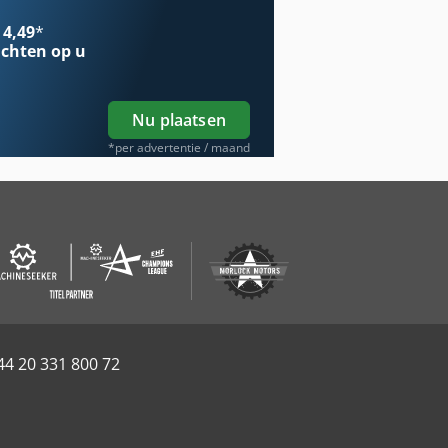
 4,49
*
chten op u
Nu plaatsen
*per advertentie / maand
44 20 331 800 72