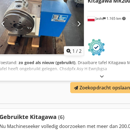
Kitagawa
MR200
Jasło
1.165 km
1
/
2
Toestand:
zo goed als nieuw (gebruikt)
, Draaibare tafel Kitagawa 
tafel heeft ongebruikt gelegen. Chsdpfx Asy H Ewnjbgsa
Zoekopdracht opslaan
Gebruikte Kitagawa
(6)
Nu Machineseeker volledig doorzoeken met meer dan 200.0