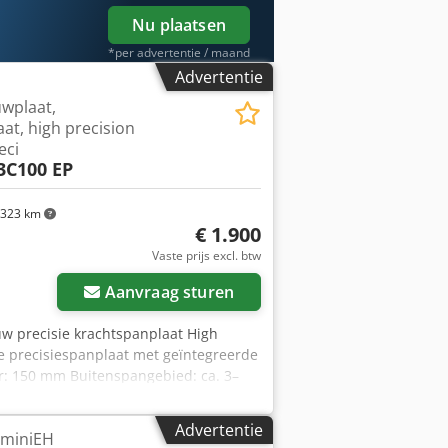
Nu plaatsen
*per advertentie / maand
Advertentie
wplaat,
at, high precision
eci
3C100 EP
323 km
€ 1.900
Vaste prijs excl. btw
Aanvraag sturen
auw precisie krachtspanplaat High
 precisiespanplaat met geïntegreerde
er: 150 mm Buitenspangebied: ca. 3–
en: Ø 2,5 mm Max. spankracht
outen bekken: M5 x 16mm, 4 stuks per
Advertentie
CminiEH
erental: 4000 omw/min Cjdpfx Asyif I