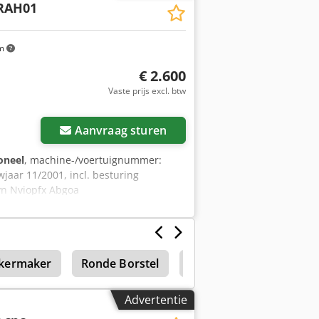
RAH01
end om foto's te maken Gewicht
kt uit voorraad Geschikt voor DMG
km
€ 2.600
Vaste prijs excl. btw
Aanvraag sturen
oneel
, machine-/voertuignummer:
aar 11/2001, incl. besturing
n Nviopfx Abgoa
ijkermaker
Ronde Borstel
Tafel Schuren
Advertentie