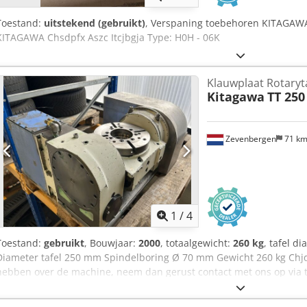
Toestand:
uitstekend (gebruikt)
, Verspaning toebehoren KITAGAWA
KITAGAWA Chsdpfx Aszc Itcjbgja Type: H0H - 06K
Klauwplaat Rotaryt
Kitagawa
TT 25
Zevenbergen
71 k
1
/
4
Toestand:
gebruikt
, Bouwjaar:
2000
, totaalgewicht:
260 kg
, tafel d
Diameter tafel 250 mm Spindelboring Ø 70 mm Gewicht 260 kg Chjd
hebben over de machine, neem dan gerust contact met ons op via te
overige advertenties voor een compleet overzicht van onze voorraa