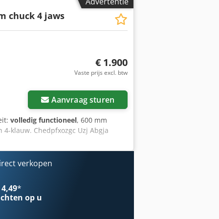
Advertentie
m chuck 4 jaws
€ 1.900
Vaste prijs excl. btw
Aanvraag sturen
eit:
volledig functioneel
, 600 mm
ch 4-klauw. Chedpfxozgc Uzj Abgja
irect verkopen
 4,49
*
chten op u