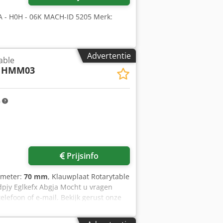
 - H0H - 06K MACH-ID 5205 Merk:
Advertentie
able
0 HMM03
m
Prijsinfo
iameter:
70 mm
, Klauwplaat Rotarytable
pjy Eglkefx Abgja Mocht u vragen
lefoon of e-mail. Bekijk gerust onze
d.