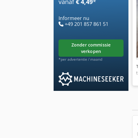
vanaf
€ 4,49
*
Informeer nu
+49 201 857 861 51
zonder commissie
verkopen
*per advertentie / maand