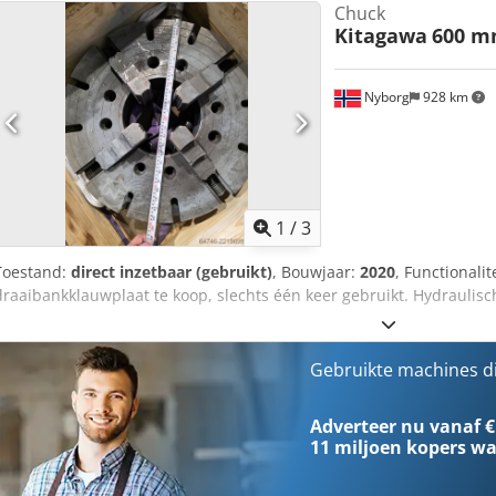
Chuck
Kitagawa
600 m
Nyborg
928 km
1
/
3
Toestand:
direct inzetbaar (gebruikt)
, Bouwjaar:
2020
, Functionalit
draaibankklauwplaat te koop, slechts één keer gebruikt. Hydraulis
Gebruikte machines d
Adverteer nu vanaf €
11 miljoen kopers
wa