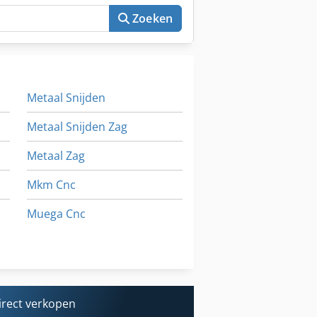
Zoeken
Metaal Snijden
Metaal Snijden Zag
Metaal Zag
Mkm Cnc
Muega Cnc
Nakamura
Precisie Draaibanken
irect verkopen