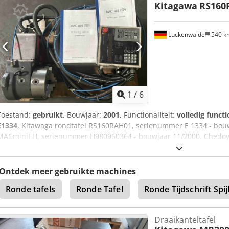
Kitagawa
RS160
Iebgjha - Ongebruikt, verpakt in originele doos - Doos alleen geop
(klauwplaat): 6,3 kg Gewicht inclusief doos: 8,5 kg Nieuw, ongebrui
WASINO G-serie en vele Japanse draaimachines.
Luckenwalde
540 
1
/
6
Toestand:
gebruikt
, Bouwjaar:
2001
, Functionaliteit:
volledig functi
E1334
, Kitawaga rondtafel RS160RAH01, serienummer E 1334 - bouwj
MACminiEH, serienummer H980960364 - bouwjaar 11/2000. Chedoy
Ontdek meer gebruikte machines
Ronde tafels
Ronde Tafel
Ronde Tijdschrift Sp
Draaikanteltafel