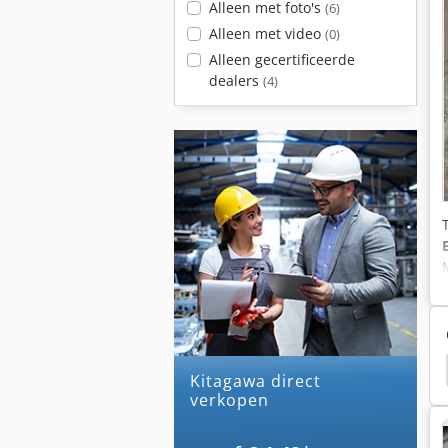
Alleen met foto's
(6)
Alleen met video
(0)
Alleen gecertificeerde
dealers
(4)
Forkardt
Flens
Buigen Flens
Chuck Flens
kitagawa direct
verkopen