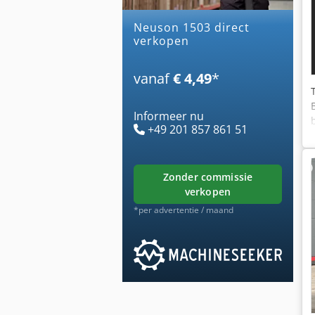
neuson 1503 direct
verkopen
vanaf
€ 4,49
*
Informeer nu
+49 201 857 861 51
zonder commissie
verkopen
*per advertentie / maand