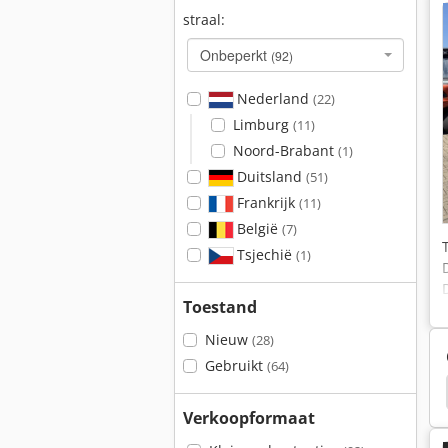
straal:
Onbeperkt
(92)
Nederland
(22)
Limburg
(11)
Noord-Brabant
(1)
Duitsland
(51)
Frankrijk
(11)
België
(7)
Tsjechië
(1)
Toestand
Nieuw
(28)
Gebruikt
(64)
ota Bx 2670
Kubota Bx 2370
Kubota Bx 2350
Verkoopformaat