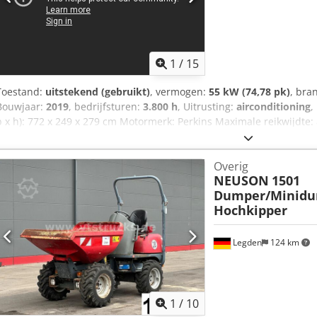
1
/
15
Toestand:
uitstekend (gebruikt)
, vermogen:
55 kW (74,78 pk)
, bra
Bouwjaar:
2019
, bedrijfsturen:
3.800 h
, Uitrusting:
airconditioning
,
b x h): 772 x 249 x 279 cm Motormerk: Perkins Maximale reikwijdte:
markering: ja Technische staat: zeer goed Optische staat: zeer goed
hydraulische leiding - Werkverlichting - Ventilator - Rubberen rup
Overig
Codpfxjzp Et Se Agtjrf - Hydraulische snelwissel - Radio - Draaifunc
NEUSON
1501
stoel = Opmerkingen = Aandrijflijn Emissieniveau: Stage IV / Tier IV
Dumper/Minidu
Oostenrijk Powertilt met hydraulische snelwissel, 3 graafbakken, 
Hochkipper
camera.
Legden
124 km
1
/
10