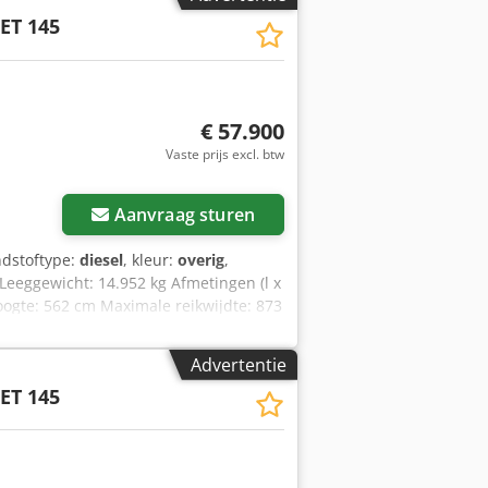
ET 145
€ 57.900
Vaste prijs excl. btw
Aanvraag sturen
ndstoftype:
diesel
, kleur:
overig
,
 Leeggewicht: 14.952 kg Afmetingen (l x
oogte: 562 cm Maximale reikwijdte: 873
oed Optische staat: zeer goed =
lichting - Verwarming - Rubberen
Advertentie
unctie - Hydraulische snelwisselaar -
ET 145
 = Aandrijflijn Emissieniveau: Stage IV
raulische snelwisselaar, 3 lepels,