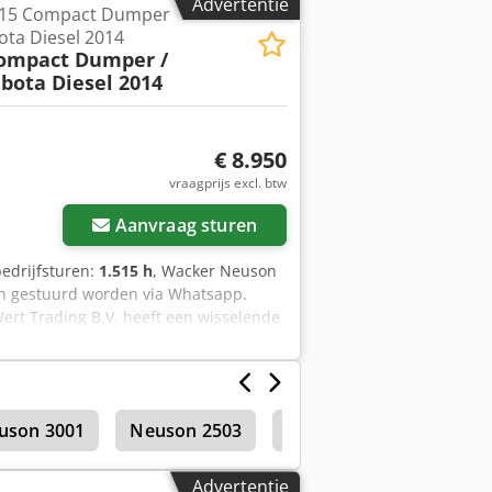
Advertentie
15 Compact Dumper
: maandag t/m vrijdag doorlopend van
ta Diesel 2014
ompact Dumper /
bota Diesel 2014
€ 8.950
vraagprijs excl. btw
Aanvraag sturen
bedrijfsturen:
1.515 h
, Wacker Neuson
n gestuurd worden via Whatsapp.
Wert Trading B.V. heeft een wisselende
veringen zijn tegen handelsprijzen in
Voor een bezichtiging en/of proefrit
et constant aanwezig. Van de Wert
d
uson 3001
Neuson 2503
Minigraafmachines
Advertentie