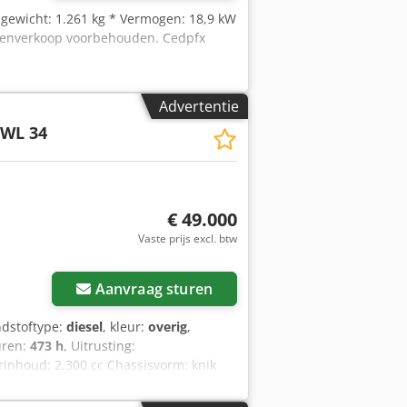
n gewicht: 1.261 kg * Vermogen: 18,9 kW
ssenverkoop voorbehouden. Cedpfx
Advertentie
WL 34
€ 49.000
Vaste prijs excl. btw
Aanvraag sturen
ndstoftype:
diesel
, kleur:
overig
,
turen:
473 h
, Uitrusting:
orinhoud: 2.300 cc Chassisvorm: knik
L4 Afmetingen en gewichten Leeggewicht:
cm Functioneel Snelwisselsysteem: ja