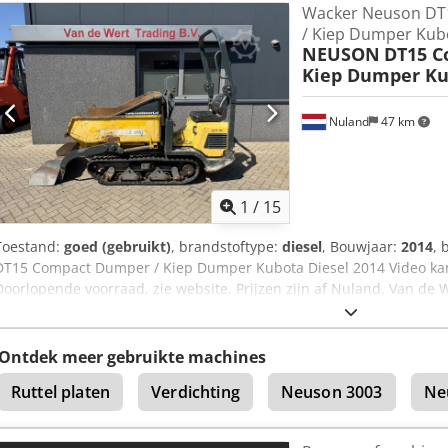
Wacker Neuson DT
de A12-snelweg, dichtbij de haven van Antwerpen. Openingstijden
/ Kiep Dumper Kubo
8.30 tot 19.00 uur.
NEUSON
DT15 C
Kiep Dumper Ku
Nuland
47 km
1
/
15
Toestand:
goed (gebruikt)
, brandstoftype:
diesel
, Bouwjaar:
2014
, 
DT15 Compact Dumper / Kiep Dumper Kubota Diesel 2014 Video ka
Doorlopende voorraad, zie website. Prijzen zijn af Nuland. Van de 
voorraad van machines, truck, trailers en aanbouwdelen. Al onze le
AS-IS condities zonder garanties. (zie onze algemene voorwaarden) 
kunt u vrijblijvend een afspraak maken. Bel even vooraf wij zijn ni
Ontdek meer gebruikte machines
Trading B.V. Bedrijfsstraat 3 Codpfx Agezqf A Aeterf 5391 LR Nulan
Ruttel platen
Verdichting
Neuson 3003
Ne