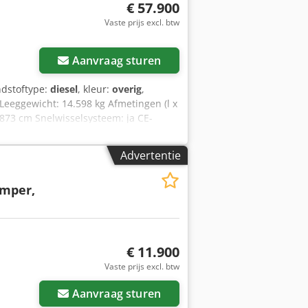
€ 57.900
Vaste prijs excl. btw
Aanvraag sturen
ndstoftype:
diesel
, kleur:
overig
,
 Leeggewicht: 14.598 kg Afmetingen (l x
 873 cm Snelwisselsysteem: ja CE-
 = Verdere opties en accessoires = - 3e
sbanden - Hamer-/sorteerfunctie
Advertentie
tie - Schuifblad - Seinlicht - Verwarmde
 final Algemeen Productieland:
mper,
airconditioning, rubberen rupsbanden,
€ 11.900
Vaste prijs excl. btw
Aanvraag sturen