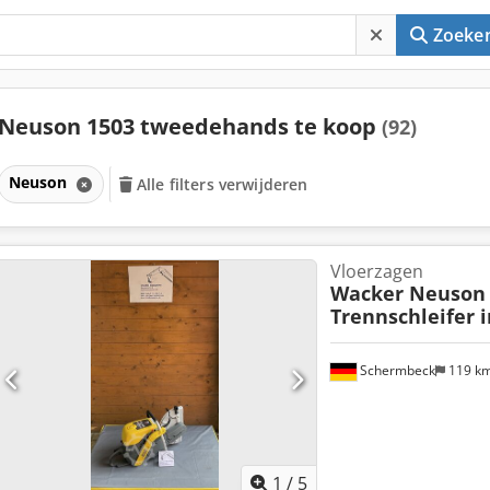
Zoeke
Neuson 1503 tweedehands te koop
(92)
Neuson
Alle filters verwijderen
Vloerzagen
Wacker Neuson
Trennschleifer 
Schermbeck
119 k
1
/
5