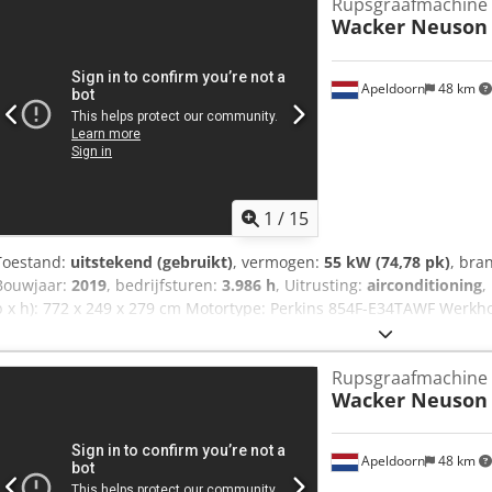
Rupsgraafmachine
Wacker Neuson
Apeldoorn
48 km
1
/
15
Toestand:
uitstekend (gebruikt)
, vermogen:
55 kW (74,78 pk)
, bra
Bouwjaar:
2019
, bedrijfsturen:
3.986 h
, Uitrusting:
airconditioning
,
b x h): 772 x 249 x 279 cm Motortype: Perkins 854F-E34TAWF Werkh
cm Snelwisselsysteem: ja CE-markering: ja Technische staat: zeer g
Verdere opties en accessoires = - 4e hydraulische circuit - Werkver
Rupsgraafmachine
rupsbanden Crjdey Iv Slepfx Agtjf - Hamer-/sorteerfunctie - Hamerf
Wacker Neuson
Radio - Draaifunctie - Schuifblad - Signaalverlichting = Opmerkingen
/ Tier IV final Algemeen Productieland: Oostenrijk Powertilt met hyd
airconditioning, achteruitrijcamera
Apeldoorn
48 km