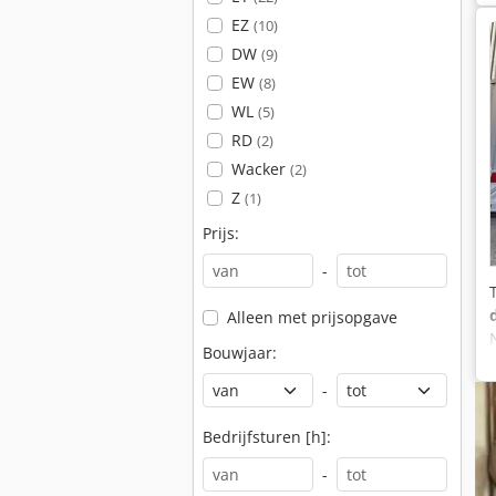
EZ
(10)
DW
(9)
EW
(8)
WL
(5)
RD
(2)
Wacker
(2)
Z
(1)
Prijs:
-
Alleen met prijsopgave
Bouwjaar:
-
Bedrijfsturen [h]:
-