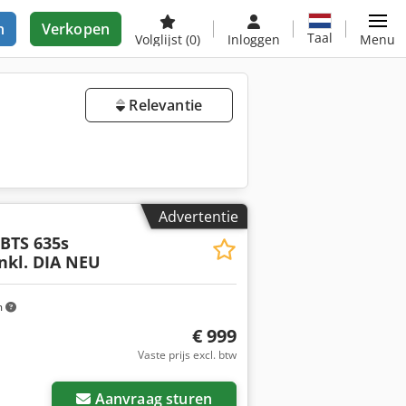
n
Verkopen
Taal
Volglijst
(0)
Inloggen
Menu
Relevantie
Advertentie
BTS 635s
inkl. DIA NEU
m
€ 999
Vaste prijs excl. btw
Aanvraag sturen