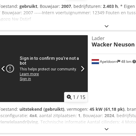
Toestand:
gebruikt
, Bouwjaar:
2007
, bedrijfsturen:
2.403 h
, * Eige
* Bouwjaar: 2007 -----Intern voertuignummer: 12349 Fouten en tu
Agozq Nw Dstjrf
Lader
Wacker Neuson
Apeldoorn
48 km
1
/
15
Toestand:
uitstekend (gebruikt)
, vermogen:
45 kW (61,18 pk)
, bra
asconfiguratie:
4x4
, aantal zitplaatsen:
1
, Bouwjaar:
2024
, bedrijfs
vierwielaandrijving
, Technische informatie Aantal cilinders: 4 Mot
Stuurinrichting: beveiliging Aandrijflijn Motortype: Deutz TD 2.9 
4.300 kg Afmetingen (L x B x H): 501 x 167 x 155 cm Wielbasis: 205 