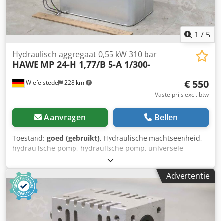
1
/
5
Hydraulisch aggregaat 0,55 kW 310 bar
HAWE
MP 24-H 1,77/B 5-A 1/300-
€ 550
Wiefelstede
228 km
Vaste prijs excl. btw
Aanvragen
Bellen
Toestand:
goed (gebruikt)
, Hydraulische machtseenheid,
hydraulische pomp, hydraulische pomp, universele
machtseenheid, hydraulische post, hydraulische
torsiepomp, torsiesleutelpomp -Fabrikant: HAWE,
Advertentie
hydraulisch aggregaat -Type: MP 24-H 1.77/B 5-A 1/300- -
Motor: 0,55 kW / 1390 rpm / 380 V -Druk: tot 310 bar -
Afgiftesnelheid: 1,73 l/min. -individuele onderdelen: zie
foto's -Afmetingen: 325/160/H295 mm Chsdpfxjivqm Ej
Aaxja -Gewicht: 19 kg