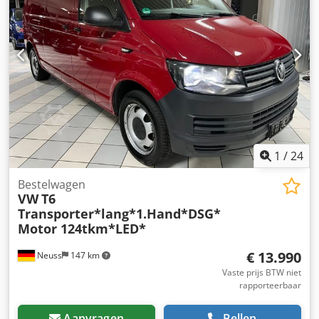
1
/
24
Bestelwagen
VW
T6
Transporter*lang*1.Hand*DSG*
Motor 124tkm*LED*
€ 13.990
Neuss
147 km
Vaste prijs BTW niet
rapporteerbaar
Aanvragen
Bellen