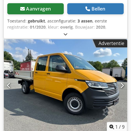
Aanvragen
Bellen
Toestand:
gebruikt
, asconfiguratie:
3 assen
, eerste
registratie:
01/2020
, kleur:
overig
, Bouwjaar:
2020
,
Leeggewicht: 7.020 kg As 1: links 8 mm, rechts 8 mm
Csdpoza T Hcefx Aaxeha As 2: links 8 mm, rechts 8 mm As
Advertentie
3: links 8 mm, rechts 8 mm
1
/
9