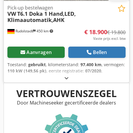
Pick-up bestelwagen
VW
T6.1 Doka 1 Hand,LED,
Klimaautomatik,AHK
€ 18.900
Rudolstadt
450 km
€ 19.800
Vaste prijs excl. btw
Aanvragen
Bellen
Toestand:
gebruikt
, kilometerstand:
97.400 km
, vermogen:
110 kW (149,56 pk)
, eerste registratie:
07/2020
,
brandstoftype:
diesel
, totaalgewicht:
3.000 kg
, kleur:
geel
,
soort overbrenging:
mechanisch
, emissieklasse:
Euro 6
,
aantal zitplaatsen:
6
, totale lengte:
5.500 mm
, totale
VERTROUWENSZEGEL
breedte:
1.994 mm
, totale hoogte:
1.960 mm
, laadruimte
lengte:
2.150 mm
, laadruimtebreedte:
1.900 mm
,
Door Machineseeker gecertificeerde dealers
laadruimtehoogte:
400 mm
, Bouwjaar:
2020
, Uitrusting:
ABS, airconditioning, centrale vergrendeling, elektronisch
stabiliteitsprogramma (ESP), roetfilter
, Mooie T6.1
dubbele cabine van eerste eigenaar, 6 zitplaatsen, volledig