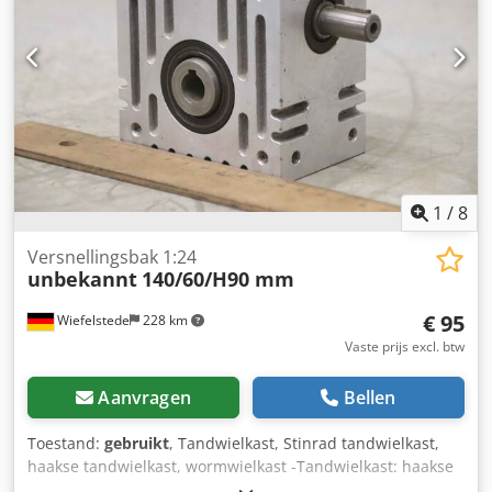
1
/
8
Versnellingsbak 1:24
unbekannt
140/60/H90 mm
€ 95
Wiefelstede
228 km
Vaste prijs excl. btw
Aanvragen
Bellen
Toestand:
gebruikt
, Tandwielkast, Stinrad tandwielkast,
haakse tandwielkast, wormwielkast -Tandwielkast: haakse
tandwielkast type E 080 B -overbrengingsverhouding: i 24 :