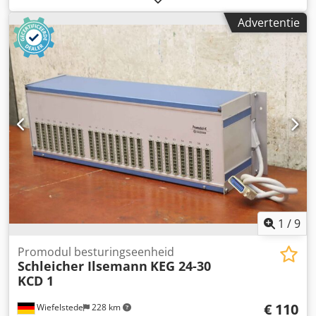
1 -As: Ø 12 x 25 mm Chedpfx Ajit Rmijaxea -Holle as: Ø 12 x
Advertentie
65 m -Afmetingen: 140/60/H90 mm -Gewicht: 1,5 kg
1
/
9
Promodul besturingseenheid
Schleicher Ilsemann
KEG 24-30
KCD 1
€ 110
Wiefelstede
228 km