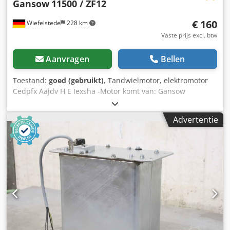
Gansow
11500 / ZF12
€ 160
Wiefelstede
228 km
Vaste prijs excl. btw
Aanvragen
Bellen
Toestand:
goed (gebruikt)
, Tandwielmotor, elektromotor
Cedpfx Aajdv H E Iexsha -Motor komt van: Gansow
schrobzuigmachine -Aansluiting: 24 volt -Snelheid: 160
tpm -Vermogen: 1 kW -Schachtdiameter: Ø 25 mm -
Advertentie
Nummer: 8 beschikbaar -Prijs: per stuk -Afmetingen:
390/140/H160 mm -Gewicht: 13 kg