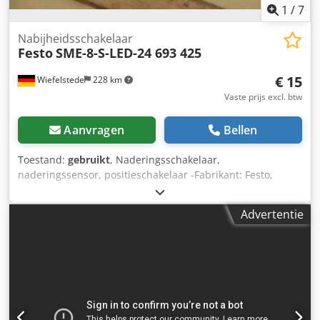
1
/
7
Nabijheidsschakelaar
Festo
SME-8-S-LED-24 693 425
€ 15
Wiefelstede
228 km
Vaste prijs excl. btw
Aanvragen
Bellen
Toestand:
gebruikt
, Naderingsschakelaar,
naderingssensor, positieschakelaar -Fabrikant: Festo,
Naderingsschakelaar Ovp -Type: SME-8-S-LED-24 693 425 -
Schakelaar: Festo 150 857 N413 -Aantal: 8x schakelaars
Advertentie
beschikbaar Chsdpfx Ajitapuoaxsa -Prijs: per stuk -maat
verpakking: Ø 100 x 10 mm -Gewicht: 0,1 kg/pc.