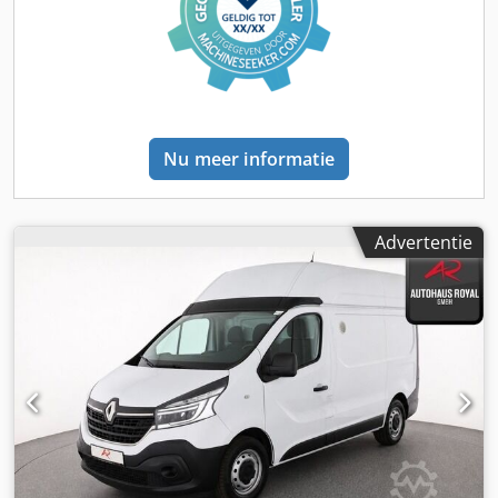
VW-onderhoudsboekje aanwezig, laatste onderhoud bij
97.100 km, ongevalvrij, airconditioning automatisch,
centrale vergrendeling met afstandsbediening, LED-
verlichting, elektrische ramen, elektrische spiegels,
cruisecontrol, DAB-radio, trekhaak met 2.500 kg capaciteit,
banden voor circa 50% en achter circa 80% goed, keuring
(TÜV) wordt bij aankoop nieuw uitgevoerd, mooie T6 direct
Nu meer informatie
inzetbaar. Chsdpfezhqdyjx Aaxoa
Advertentie