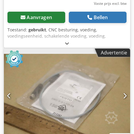
Vaste prijs excl. btw
Aanvragen
Bellen
Toestand:
gebruikt
, CNC besturing, voeding,
voedingseenheid, schakelende voeding, voeding,
servomodule, besturingseenheid, promodule -Fabrikant:
Schleicher, Promodul besturingseenheid van Ilsemann
Advertentie
KCD 1 verpakkingsmachine -Type: KEG 24-30 -Afmetingen:
600/145/H180 mm -Gewicht: 7,7 kg Csdorfztwspfx Aaxjha