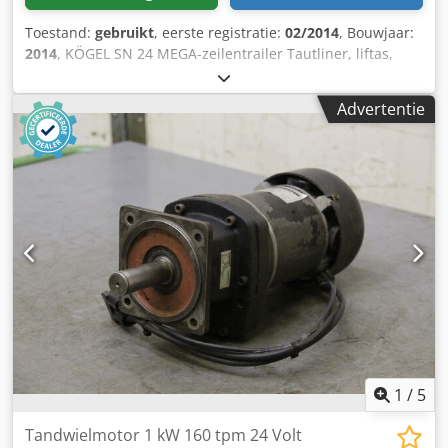
Toestand:
gebruikt
, eerste registratie:
02/2014
, Bouwjaar:
2014
, KÖGEL SN 24 MEGA-zeilentrailer Tautliner, liftas,
hefdak - 5x beschikbaar! • ABS • EBS • XL-12642
ladingzekeringscertificaat • EDSCHA - schuifdak •
Advertentie
Gereedschapskist rechts voor • Gereedschapskist achter •
Achterportaaldeuren Chodpfjzfxnhsx Aaxsa •
Binnenafmetingen: 13.620 x 2.490 x 2.970 mm (LxBxH) •
Mechanisch hefdak • Toegestane max. gewicht: 39.000 kg •
Ledig gewicht: 6.710 kg • Schijfremmen • Liftas • 3 x
luchtgeveerde SAF-assen • Hef-/daalinstallatie •
Bandenmaat: 435/50 R19.5 • Bandenprofiel: 7/6 7/2 3/7 -
Duitse oplegger! - Keuring/TÜV op aanvraag en tegen
meerprijs: nieuw! Fouten en tussentijdse verkoop
voorbehouden!
1
/
5
Tandwielmotor 1 kW 160 tpm 24 Volt