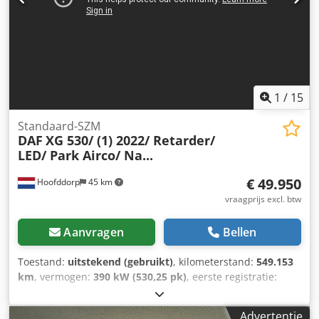
1
/
15
Standaard-SZM
DAF
XG 530/ (1) 2022/ Retarder/
LED/ Park Airco/ Na...
€ 49.950
Hoofddorp
45 km
vraagprijs excl. btw
Aanvragen
Bellen
Toestand:
uitstekend (gebruikt)
, kilometerstand:
549.153
km
, vermogen:
390 kW (530,25 pk)
, eerste registratie:
08/2022
, brandstoftype:
diesel
, bandenmaten:
385/65R22.5
, asconfiguratie:
4x2
, wielbasis:
4.000 mm
,
Advertentie