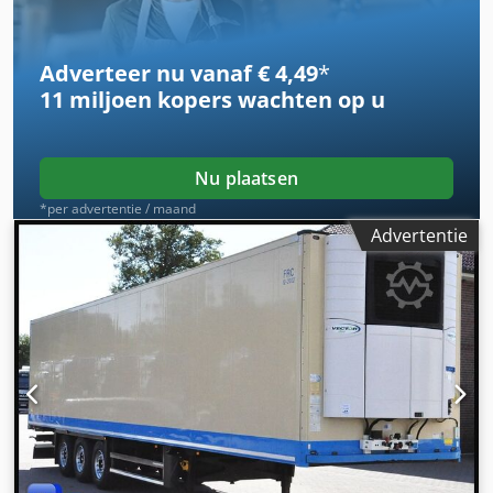
Adverteer nu vanaf € 4,49
*
11 miljoen kopers
wachten op u
Nu plaatsen
*per advertentie / maand
Advertentie