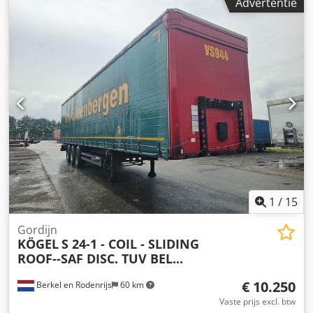
klapsleutel met afstandsbediening ----Op verzoek leveren
Advertentie
3: links 8 mm, rechts 8 mm
wij het voertuig met trekhaak. Professionele montage, snel
en betrouwbaar, vanaf €599. +++ Exclusieve actie bij
Autohaus Mat GmbH: Tot €1.000 inruilbonus – uw voordeel
bij het overstappen van voertuig! +++ Neem direct contact
met ons op via WhatsApp: Waarom Autohaus Mat GmbH?
1. Aantrekkelijke inruilmogelijkheden: Wij regelen alles
snel en eerlijk. Met onze inruilbonus maximaliseert u de
waarde van uw voertuig en profiteert u bij aanschaf van
een nieuw model. 2. Individuele financieringsoplossingen:
Wenst u uw nieuwe voertuig...
1
/
15
Gordijn
KÖGEL
S 24-1 - COIL - SLIDING
ROOF--SAF DISC. TUV BEL...
€ 10.250
Berkel en Rodenrijs
60 km
Vaste prijs excl. btw