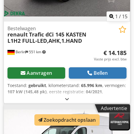
1
/
15
Bestelwagen
renault
Trafic dCi 145 KASTEN
L1H2 FULL-LED,AHK,1.HAND
€ 14.185
Berlin
551 km
Vaste prijs excl. btw
Aanvragen
Bellen
Toestand:
gebruikt
, kilometerstand:
65.996 km
, vermogen:
107 kW (145,48 pk)
, eerste registratie:
04/2021
,
brandstoftype:
diesel
, leeggewicht:
1.948 kg
, totaalgewicht:
2.995 kg
, volgende keuring (TÜV):
09/2027
, brandstof:
Advertentie
diesel
, kleur:
wit
, bestuurderscabine:
overig
, soort
overbrenging:
mechanisch
, emissieklasse:
geen
,
Zoekopdracht opslaan
ophanging:
overig
, aantal zitplaatsen:
3
, totale lengte:
4.999 mm
, bouwhoogte:
2.500 mm
, Uitrusting:
ABS,