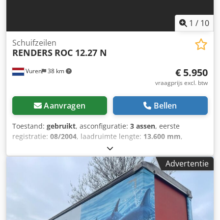
1
/
10
Schuifzeilen
RENDERS
ROC 12.27 N
€ 5.950
Vuren
38 km
vraagprijs excl. btw
Aanvragen
Bellen
Toestand:
gebruikt
, asconfiguratie:
3 assen
, eerste
registratie:
08/2004
, laadruimte lengte:
13.600 mm
,
laadruimtebreedte:
2.480 mm
, laadruimtehoogte:
2.670
mm
, totale lengte:
13.900 mm
, totale breedte:
2.550 mm
,
Advertentie
totale hoogte:
4.000 mm
, ophanging:
lucht
, bandenmaten:
385/65R22,5
, kleur:
overig
, Bouwjaar:
2004
, Aantal Assen:
3, Eigen gewicht: 6820 kg, Totaalgewicht: 39000 kg, Soort
chassis: Volledig chassis, Vering type: vollucht, Bouwjaar
opbouw: 2004, Schuifdak, Merk as: BPW = Meer informatie
= Algemene informatie Cabine: dag Kenteken: KLEYN1