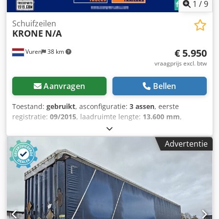
1
/
9
Schuifzeilen
KRONE
N/A
€ 5.950
Vuren
38 km
vraagprijs excl. btw
Aanvragen
Bellen
Toestand:
gebruikt
, asconfiguratie:
3 assen
, eerste
registratie:
09/2015
, laadruimte lengte:
13.600 mm
,
laadruimtebreedte:
2.500 mm
, laadruimtehoogte:
2.720
mm
, totale lengte:
13.900 mm
, totale breedte:
2.550 mm
,
Advertentie
totale hoogte:
4.000 mm
, ophanging:
lucht
, bandenmaten:
385/65R22,5
, wielbasis:
8.960 mm
, kleur:
overig
, Bouwjaar:
2015
, Uitrusting:
ABS
, = Aanvullende opties en accessoires
= - EBS = Bijzonderheden = Aantal Assen: 3,
Laadvermogen: 33950 kg, Eigen gewicht: 7050 kg,
Totaalgewicht: 41000 kg, Soort chassis: Volledig chassis,
Materiaal chassis: staal, Kingpin afmeting: 2 inch, Vering