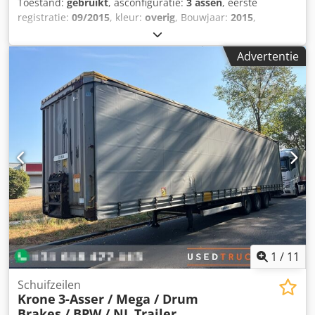
Toestand:
gebruikt
, asconfiguratie:
3 assen
, eerste
registratie:
09/2015
, kleur:
overig
, Bouwjaar:
2015
,
Leeggewicht: 6.860 kg As 1: links 8 mm, rechts 8 mm As 2:
links 8 mm, rechts 8 mm Cedpfx Aoza Ucleatoha As 3: links
Advertentie
8 mm, rechts 8 mm
1
/
11
Schuifzeilen
Krone
3-Asser / Mega / Drum
Brakes / BPW / NL Trailer