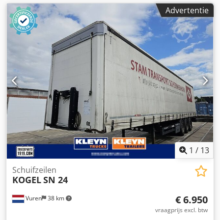
Advertentie
1
/
13
Schuifzeilen
KOGEL
SN 24
€ 6.950
Vuren
38 km
vraagprijs excl. btw