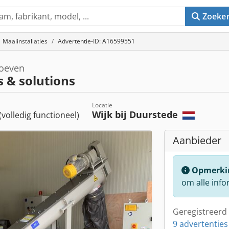
Zoeke
Maalinstallaties
Advertentie-ID: A16599551
roeven
s & solutions
Locatie
Wijk bij Duurstede
(volledig functioneel)
Aanbieder
Opmerki
om alle info
Geregistreerd 
9 advertenties