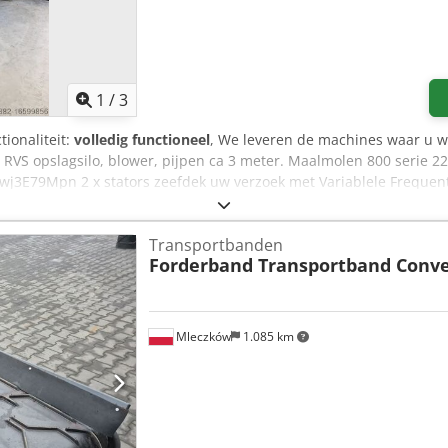
1
/
3
tionaliteit:
volledig functioneel
, We leveren de machines waar u wil
 RVS opslagsilo, blower, pijpen ca 3 meter. Maalmolen 800 serie 2
Bwj3E79Mpn 2 x stators zeefdek uw verzoek met Variablele Frequent
n combinatie extra gunstig geprijsd Motor vermogen aanpasbaar. 
en bv. 5 rijen messen of heavy duty uitvoering Aflevering/tijd in o
Transportbanden
et uw naam, bedrijfsnaam, en juist telefoonnummer. zonder deze j
Forderband Transportband Conv
et reageren.
Mleczków
1.085 km