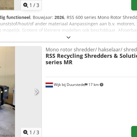
1
/
3
dig functioneel
, Bouwjaar:
2026
, RSS 600 series Mono Rotor Shredd
kunststof/hout/of ander materiaal Aanpassingen aan b.v. motoren, 
 mogelijk. Grotere of kleinere modellen ook beschikbaar. Afvoerba
il ons wij horen u graag. BELANGRIJK! Uw naam, firmanaam en tel
Mono rotor shredder/ hakselaar/ shre
RSS Recycling Shredders & Soluti
series MR
Wijk bij Duurstede
17 km
1
/
3