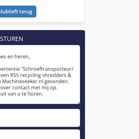
tublieft terug
 STUREN