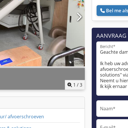
Bel me als
AANVRAAG
Bericht*
1
/
3
Naam*
ur/ afvoerschroeven
E-mail*