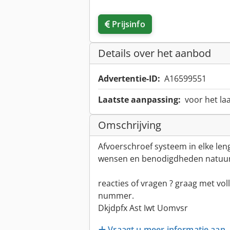
Prijsinfo
Details over het aanbod
Advertentie-ID:
A16599551
Laatste aanpassing:
voor het la
Omschrijving
Afvoerschroef systeem in elke len
wensen en benodigdheden natuurli
reacties of vragen ? graag met vo
nummer.
Dkjdpfx Ast Iwt Uomvsr
Vraagt u meer informatie aan