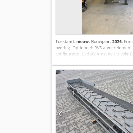
Toestand:
nieuw
, Bouwjaar:
2026
, Func
overleg. Optioneel: RVS afvoerelement,
configuratie. Dsdpfx Amst Iw Hujvokr 
en opslag in diverse mogelijkheden i
zoals bv een rotor aanpassing meer mess
als u vragen heeft, gaarne reageren m
Shredders en Solutions (Nederland) ni