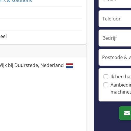
ers & solutions
Telefoon
neel
Bedrijf
Postcode & 
Wijk bij Duurstede, Nederland
Ik ben h
Aanbiedi
machine