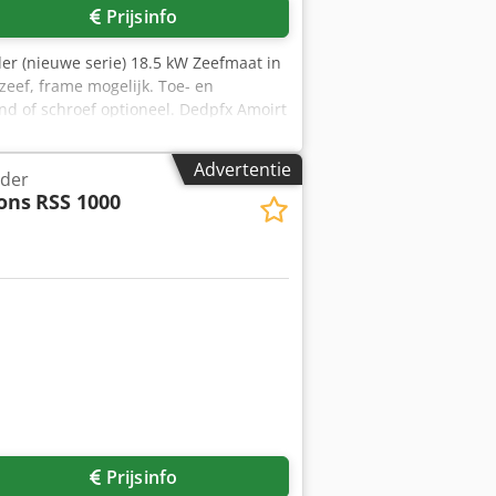
Prijsinfo
er (nieuwe serie) 18.5 kW Zeefmaat in
zeef, frame mogelijk. Toe- en
nd of schroef optioneel. Dedpfx Amoirt
efoonnummer vermelden.
Advertentie
dder
ons
RSS 1000
Prijsinfo