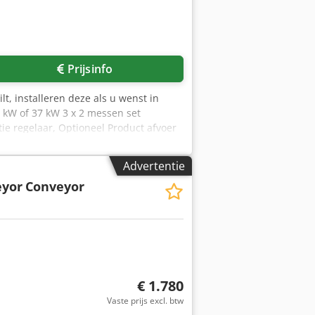
Prijsinfo
t, installeren deze als u wenst in
2 kW of 37 kW 3 x 2 messen set
ie regelaar, Optioneel Product afvoer
Andere aanpassingen bespreekbaar
verleg. Bel of mail ons voor overleg of
Advertentie
uiste gegevens kan RSS Recycling
eyor
Conveyor
€ 1.780
Vaste prijs excl. btw