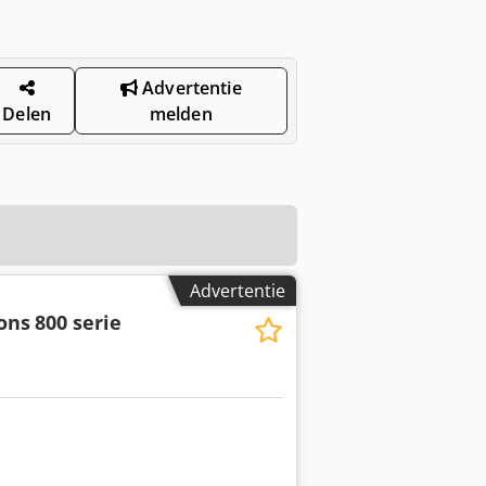
Advertentie
Delen
melden
Advertentie
ons
800 serie