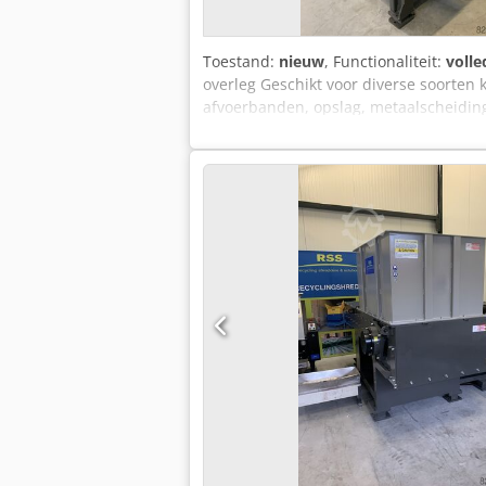
Toestand:
nieuw
, Functionaliteit:
volle
overleg Geschikt voor diverse soorten 
afvoerbanden, opslag, metaalscheiding
H Ajvjkr Als u vragen heeft bel of ma