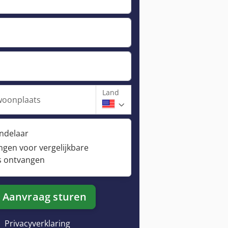
Land
woonplaats
andelaar
ngen voor vergelijkbare
s ontvangen
Aanvraag sturen
Privacyverklaring