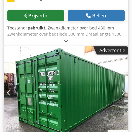
een comfortabel rijgedrag met aanhanger mogelijk maken.
Het draagframe is gemaakt van gebogen staalprofiel,
Prijsinfo
Bellen
thermisch verzinkt en geschroefd. OPBOUW – Bodem van
hoogwaardig, waterdicht en antislip verlijmd multiplex,
Toestand:
gebruikt
, Zwenkdiameter over bed 480 mm
dikte 9 mm, met een laadvlak van 2640 mm lang x 1250
Zwenkdiameter over bedslede 300 mm Draaallengte 1500
mm breed. Totale afmetingen van de aanhanger: 3541 mm
mm Hoogte midden 240 mm Centreerafstand 1500 mm
lang x 1690 mm breed x 1120 mm hoog (met frame en zeil).
Spindelboring 42 mm Spilsnelheden 14 - 1400 tpm Totaal
Chjdpfx Ahst I Rqmj Ija BORDEN – Totale hoogte 30 cm,
Advertentie
benodigd vermogen kW Machinegewicht ca. 2,4 ton Csdpfx
gemaakt van duurzaam verzinkt staal, corrosiebestendig.
Aetqqx Aoh Ieha Machineafmetingen L x B x H 3,00 x 1,05 x
Meervoudig gebogen voor extra stijfheid. Voorzien van
1,40 m Accessoires: 3-klauwplaat 250 mmø, MULTIFIX-kop,
houders voor het afdekzeil zodat het zeil correct kan
met centreerpunt
worden aangespannen. De achterste zijwand is te openen
en volledig te demonteren.