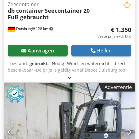
Zeecontainer
db container
Seecontainer 20
Fuß gebraucht
€ 1.350
Duisburg
128 km
Vaste prijs excl. btw
Aanvragen
Bellen
Toestand:
gebruikt
, -Nodig -Wind- en waterdicht - direct
beschikbaar -De prijs is geldig vanaf Depot Duisburg (op
aanvraag ook beschikbaar in andere regio's) - Wij
verzorgen graag de levering en het lossen met de kraan
Advertentie
(kosten op aanvraag) Onze 20-voet opslagcontainer is de
perfecte oplossing voor uw opslagbehoeften. Het biedt u
een veilige, flexibele en kosteneffectieve manier om uw
goederen en materialen op te slaan. Of het nu gaat om
gebruik op de bouwplaats, in de industrie of voor
privédoeleinden – deze container voldoet aan de hoogste
eisen op het gebied van kwaliteit en functionaliteit.
Producteigenschappen: - Afmetingen: 20 voet (6,06 m)