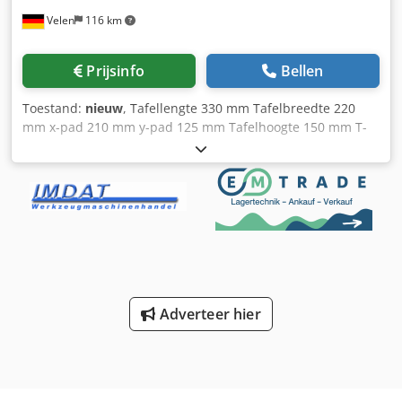
Ventilatie: Strategisch geplaatste ventilatieopeningen
Velen
116 km
voorkomen de ophoping van vocht en zorgen voor een
optimaal bewaarklimaat Toepassingen: Chsdpfx Ahevyactj
Ija De 20 voet opslagcontainer is ideaal voor de opslag van
Prijsinfo
Bellen
gereedschap, machines, materialen, meubilair en nog veel
meer. Het kan zowel tijdelijk als permanent worden
Toestand:
nieuw
, Tafellengte 330 mm Tafelbreedte 220
gebruikt en is ideaal voor bouwplaatsen, magazijnen,
mm x-pad 210 mm y-pad 125 mm Tafelhoogte 150 mm T-
evenementen of als extra opslagruimte voor uw bedrijf.
gleuven 12 mm Gewicht 33 kg Afmetingen L x B x H 0,41 x
Extra voordelen: - Eenvoudige bediening: Dankzij de
0,35 x 0,22 mm Chjdpfxeupw Two Ah Ioa Kruistafel met
gestandaardiseerde afmetingen is de container eenvoudig
draaitafel
te transporteren en te plaatsen. - Flexibiliteit: De container
is op verschillende locaties inzetbaar en mobiel, zodat u
hem indien nodig kunt verplaatsen. - Maatwerk: Op
aanvraag bieden wij individuele aanpassingen aan om aan
specifieke eisen te voldoen, zoals stellingsystemen of extra
ventilatie. Vertrouw op onze nieuwe 20-voet
opslagcontainer voor de veilige en efficiënte opslag van uw
Adverteer hier
goederen!