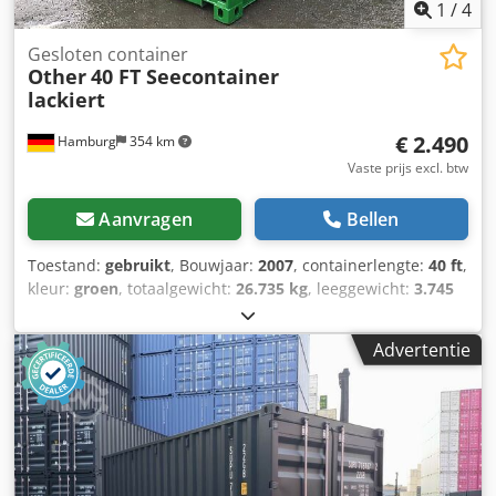
1
/
4
Gesloten container
Other
40 FT Seecontainer
lackiert
€ 2.490
Hamburg
354 km
Vaste prijs excl. btw
Aanvragen
Bellen
Toestand:
gebruikt
, Bouwjaar:
2007
, containerlengte:
40 ft
,
kleur:
groen
, totaalgewicht:
26.735 kg
, leeggewicht:
3.745
kg
, laadruimte inhoud:
67,7 m³
, laadruimtebreedte:
2.352
mm
, laadruimte lengte:
12.032 mm
, laadruimtehoogte:
Advertentie
2.390 mm
, Geachte dames en heren, hartelijk dank voor
uw interesse in de container van MT CONTAINER GmbH uit
Hamburg. Zeecontainers zijn wind- en waterdichte grote
opslagunits voor het transport van goederen per zee-,
land-, of luchtvracht. De containers voldoen aan de ISO-
normen en kunnen snel en eenvoudig geladen, gelost en