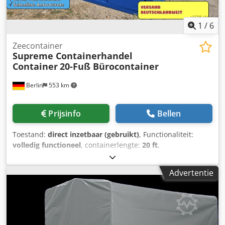
1
/
6
Zeecontainer
Supreme Containerhandel
Container
20-Fuß Bürocontainer
Berlin
553 km
Prijsinfo
Bellen
Toestand:
direct inzetbaar (gebruikt)
, Functionaliteit:
volledig functioneel
, containerlengte:
20 ft
,
Kantoorcontainer | Wooncontainer | Sanitaircontainer |
XXX Te koop aangeboden in deze advertentie zijn diverse
Advertentie
(single-/duo-/trio-) kantoorcontainers, beschikbaar voor
afhalen ‘vrachtvrij opgezet vanaf depot’. Deze containers
zijn, afhankelijk van de inrichting, geschikt voor diverse
toepassingen. Of het nu gaat om kantoor- of
vergaderruimte, personeelsonderkomens, woonruimtes