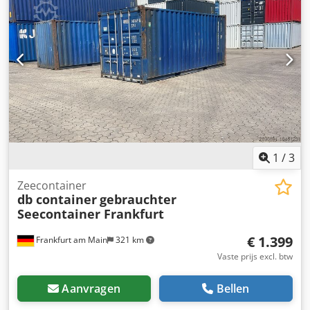
kunt verplaatsen. - Maatwerk: Op aanvraag bieden wij
vorkheftruck van Jungheinrich Type EFG 425 K Bouwjaar
individuele aanpassingen aan om aan specifieke eisen te
2011 Bezichtiging is altijd mogelijk op afspraak. - - - - - - - -
voldoen, zoals stellingsystemen of extra ventilatie.
- - - - - - - - - - - - - - - - - - - - - - - - - - - - - - - - #Tags:
Vertrouw op onze nieuwe 20-voet opslagcontainer voor de
Jungheinrich | EFG 425 K | EFG425
veilige en efficiënte opslag van uw goederen!
1
/
3
Zeecontainer
db container
gebrauchter
Seecontainer Frankfurt
€ 1.399
Frankfurt am Main
321 km
Vaste prijs excl. btw
Aanvragen
Bellen