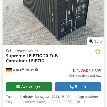
lossen van de vrachtwagen. DIVERSITEIT: Daarnaast vindt u
bij ons zeecontainers in alle gangbare maten (20DV, 40DV,
20HC, 40HC...) en voor elke behoefte. Of het nu gaat om
opslag, bouwprojecten, logistieke oplossingen of
zeetransport. Wij zien uw aanvraag graag tegemoet!
NAUTEXA GmbH
1
/
5
Scheepscontainer
Supreme LEIPZIG
20-Fuß
Container LEIPZIG
€ 1.750
Leipzig
496 km
€ 1.895
FOB vraagprijs excl. btw
Aanvragen
Bellen
Toestand:
nieuw
, Bouwjaar:
2024
, 🚢 20ft opslagcontainer –
Zo goed als nieuw (bouwjaar 2025 / 2026) – Direct
leverbaar! Hoogwaardige zeecontainer in vrijwel