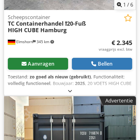
1
/
6
Scheepscontainer
TC Containerhandel
❗️20-Fuß
HIGH CUBE Hamburg
€ 2.345
Elmshorn
345 km
vraagprijs excl. btw
Aanvragen
Bellen
Toestand:
zo goed als nieuw (gebruikt)
, Functionaliteit:
volledig functioneel
, Bouwjaar:
2025
, 20 VOETS HIGH CUBE
(HC), ALS NIEUW, SLECHTS ÉÉN ZEEREIS GEBRUIKT ✍️
Afmetingen Buiten: 6.058 x 2.438 x 2.896 mm (LxBxH)
Advertentie
Binnen: 5.898 x 2.352 x 2.690 mm (LxBxH) Deuropening:
2.338 x 2.585 mm (BxH) ✏️ Kleur: RAL7016 ⚙️ Uitvoering:
Houten vloer Lock Box (beveiliging voor waardevolle
goederen) Vorkheftruckkokers Wind- en waterdicht 5 jaar
geldig CSC-certificaat (vergelijkbaar met TÜV) Csdpfsy
Dfzuex Algsrf ⤴️ Extra services op aanvraag: Individuele