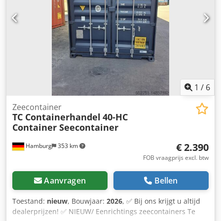
afname 🚛 Levering en lossen tegen meerprijs mogelijk 📍
Vermeld uw postcode voor levering en lossen Neem gerust
contact op als u interesse heeft.
1
/
6
Zeecontainer
TC Containerhandel
40-HC
Container Seecontainer
€ 2.390
Hamburg
353 km
FOB vraagprijs excl. btw
Aanvragen
Bellen
Toestand:
nieuw
, Bouwjaar:
2026
, ✅ Bij ons krijgt u altijd
dealerprijzen! ✅ NIEUW/ Eenrichtings zeecontainers Te