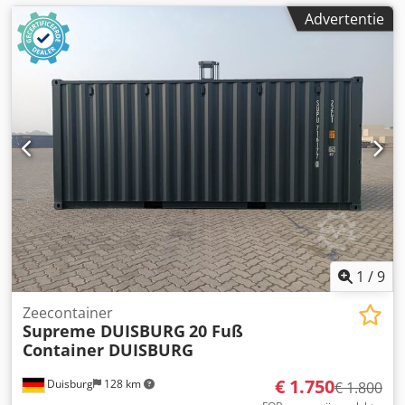
Advertentie
1
/
9
Zeecontainer
Supreme DUISBURG
20 Fuß
Container DUISBURG
€ 1.750
Duisburg
128 km
€ 1.800