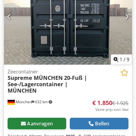
Rc Njgjf 💰 Prijs op basis van onderhandeling (VB)
Speciaalprijzen mogelijk bij grotere aantallen 🚛 Levering
en lossing tegen meerprijs mogelijk 📍 Geef a.u.b. de
exacte postcode op voor levering en lossing Bij interesse
graag contact opnemen.
1
/
9
Zeecontainer
Supreme MÜNCHEN
20-Fuß |
See-/Lagercontainer |
MÜNCHEN
€ 1.850
München
632 km
€ 1.925
Vaste prijs excl. btw
Aanvragen
Bellen