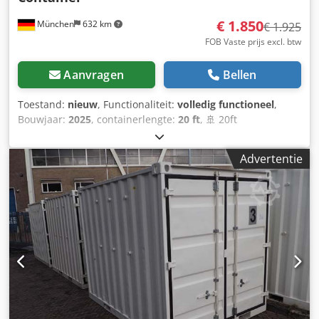
€ 1.850
München
632 km
€ 1.925
FOB Vaste prijs excl. btw
Aanvragen
Bellen
Toestand:
nieuw
, Functionaliteit:
volledig functioneel
,
Bouwjaar:
2025
, containerlengte:
20 ft
, 🚢 20ft
opslagcontainer – als nieuw (bouwjaar 2026) – direct
leverbaar! Hoogwaardige zeecontainer in bijna nieuwe
Advertentie
staat – perfect als opslagruimte, werkplaats, container voor
op de bouwplaats of voor professioneel transport. ⭐ Uw
voordelen in één oogopslag 🆕 Bouwjaar 2026 – als nieuw
💪 Zeer stabiele stalen constructie (2 mm wanddikte) 🌧️
Wind- en waterdicht 🔐 Veilig afsluitbaar met een 4-punts
deursluiting 🚚 Voorzien van een CSC-plaat – wereldwijd
transport mogelijk 🌬️ Voorzien van ventilatieopeningen om
vocht te voorkomen 🪵 Hoogwaardige houten vloer 🛠️
Stapelzakken aan de onderkant 📏 Afmetingen en
technische gegevens 📐 Externe afmetingen: 6.058 × 2.438
× 2.591 mm 📦 Interne afmetingen: 5.898 × 2.350 × 2.390