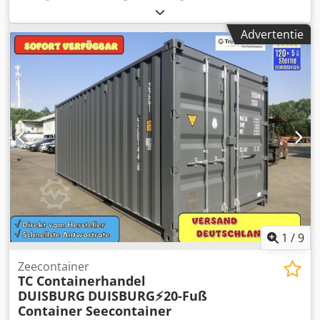
hoogte:
2.400 mm
, GEBRUIKTE
opslagcontainers/zeecontainers 6m lang (20-voet) KLAAR
Advertentie
VOOR GEBRUIK, wind- en waterdicht Met geldige CSC-
sticker houten vloer Wij bieden u … Bezorging inclusief
lossen mogelijk tegen meerprijs een aanbod op maat
Crodpfxsrgprws Algjf Aangepaste lak afwerking Ombouw
van de container geheel naar uw wensen Alle aangeboden
containers zijn op voorraad Overig: • Afmetingen en
gewichten zijn op aanvraag beschikbaar NEEM CONTACT
MET ONS OP
1
/
9
Zeecontainer
TC Containerhandel
DUISBURG
DUISBURG⚡️20-Fuß
Container Seecontainer