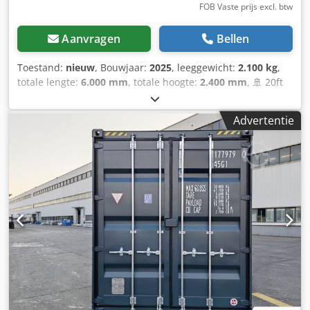
FOB Vaste prijs excl. btw
Aanvragen
Bellen
Toestand:
nieuw
, Bouwjaar:
2025
, leeggewicht:
2.100 kg
,
totale lengte:
6.000 mm
, totale hoogte:
2.400 mm
, 🚢 20ft
Opslagcontainer – Zo goed als nieuw (bouwjaar 2025 /
2026) – Direct beschikbaar! Hoogwaardige zeecontainer in
Advertentie
vrijwel nieuwstaat – perfect als opslagruimte, werkplaats,
bouwcontainer of voor professioneel transport. ⭐ Uw
voordelen in één oogopslag 🆕 Bouwjaar 2025 / 2026 – zo
goed als nieuw 💪 Zeer stabiele staalconstructie (2 mm
wanddikte) 🌧️ Wind- & waterdicht 🔐 Veilig afsluitbaar met
4-voudige sluitstangen 🚚 Met CSC-keurmerk – wereldwijd
transporteerbaar 🌬️ Voorzien van ventilatie tegen vocht
Crsdpjrgpy Tjfx Algsf 🪵 Hoogwaardige houten vloer 🛠️
Heftruckkokers in de vloer 📏 Afmetingen & technische
gegevens 📐 Buitenmaten: 6.058 × 2.438 × 2.591 mm 📦
Binnenmaten: 5.898 × 2.350 × 2.390 mm 🚪 Deuropening:
2.343 mm 🧱 Inhoud: ca. 33 m³ ⚖️ Eigen gewicht: ca. 2,25 t
🏋️ Laadvermogen: tot 30 t Deze containers overtuigen door