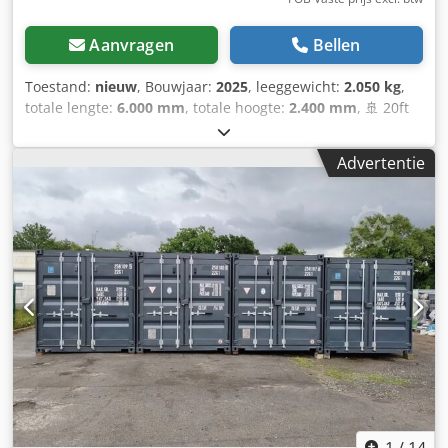
Aanvragen
Bellen
Toestand:
nieuw
, Bouwjaar:
2025
, leeggewicht:
2.050 kg
,
totale lengte:
6.000 mm
, totale hoogte:
2.400 mm
, 🚢 20ft
opslagcontainer – Zo goed als nieuw (bouwjaar 2025 /
2026) – Direct leverbaar! Hoogwaardige zeecontainer in
Advertentie
vrijwel nieuwstaat – ideaal als opslagruimte, werkplaats,
bouwcontainer of voor professioneel transport. ⭐ Uw
voordelen in één oogopslag 🆕 Bouwjaar 2025 / 2026 – zo
goed als nieuw 💪 Zeer stabiele staalconstructie (2 mm
wanddikte) 🌧️ Wind- & waterdicht 🔐 Veilig afsluitbaar met
viervoudig deurslot 🚚 Met CSC-keurmerk – wereldwijd
inzetbaar 🌬️ Voorzien van ventilatie tegen vocht 🪵
Kwalitatieve houten vloer 🛠️ Heftruckkokers in de vloer 📏
Afmetingen & technische gegevens 📐 Buitenmaten: 6.058
× 2.438 × 2.591 mm 📦 Binnenmaten: 5.898 × 2.350 × 2.390
mm 🚪 Deuropening: 2.343 mm 🧱 Inhoud: ca. 33 m³ ⚖️
Eigen gewicht: ca. 2,25 t 🏋️ Laadvermogen: tot 30 t Deze
containers onderscheiden zich door duurzaamheid,
veiligheid en veelzijdigheid – ideaal voor bedrijven,