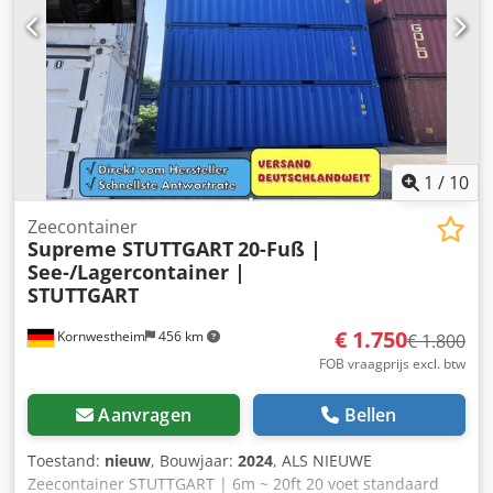
plaatsen
1
/
10
Zeecontainer
Supreme STUTTGART
20-Fuß |
See-/Lagercontainer |
STUTTGART
€ 1.750
Kornwestheim
456 km
€ 1.800
FOB vraagprijs excl. btw
Aanvragen
Bellen
Toestand:
nieuw
, Bouwjaar:
2024
, ALS NIEUWE
Zeecontainer STUTTGART | 6m ~ 20ft 20 voet standaard