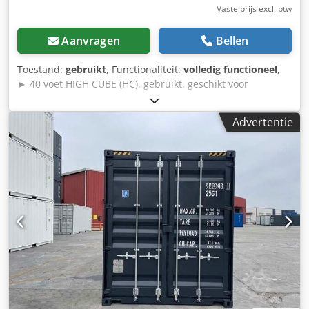
Vaste prijs excl. btw
Aanvragen
Bellen
Toestand:
gebruikt
, Functionaliteit:
volledig functioneel
,
► 40 voet HIGH CUBE (HC), gebruikt, geschikt voor
zeevracht ◄ ✍️ Afmetingen Buiten: 12.192 x 2.438 x 2.896
mm (LxBxH) Binnen: 12.032 x 2.352 x 2.698 mm (LxBxH)
Advertentie
Deuropening: 2.340 x 2.585 mm (BxH) ⚙️ Uitvoering: Wind-
en waterdicht Cargo worthy (geschikt voor internationaal
transport) Gerepareerd en direct inzetbaar 5 jaar geldig
CSC-certificaat (vergelijkbaar met TÜV) ⤴️ Extra services op
aanvraag: Credjy Ihn Sepfx Algsf Individuele aanpassingen,
zoals ombouw, overspuiten en meer mogelijk ⚡️ Snelle
levering, ook inclusief lossing mogelijk Geef uw postcode
op voor een vrijblijvende offerte _____ ✅ Wij maken graag
een offerte op maat voor u.