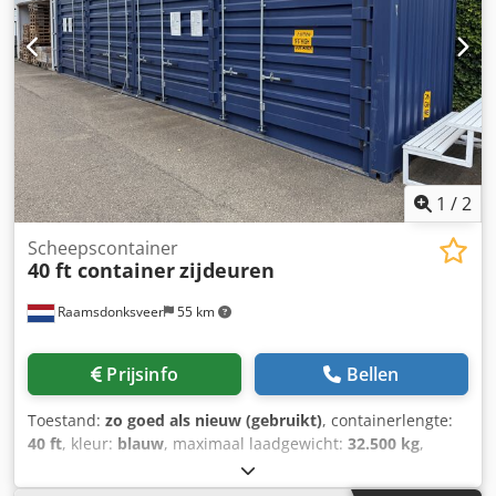
1
/
2
Scheepscontainer
40 ft container
zijdeuren
Raamsdonksveer
55 km
Prijsinfo
Bellen
Toestand:
zo goed als nieuw (gebruikt)
, containerlengte:
40 ft
, kleur:
blauw
, maximaal laadgewicht:
32.500 kg
,
leeggewicht:
6.480 kg
, laadruimte inhoud:
68 m³
, 40 ft 9,6"
high container met zijdeuren. Cjdozkwr Nepfx Algorf