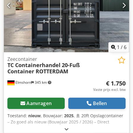
aanpassingen, zoals ombouw, overspuiten en meer
mogelijk ⚡️ Snelle levering, ook inclusief lossen mogelijk
Vermeld uw postcode voor een vrijblijvende offerte _____ ✅
Wij maken graag een aanbod op maat voor u.
1
/
6
Zeecontainer
TC Containerhandel
20-Fuß
Container ROTTERDAM
€ 1.750
Elmshorn
345 km
Vaste prijs excl. btw
Aanvragen
Bellen
Toestand:
nieuw
, Bouwjaar:
2025
, 🚢 20ft Opslagcontainer
– Zo goed als nieuw (Bouwjaar 2025 / 2026) – Direct
leverbaar! Hoogwaardige zeecontainer in bijna nieuwstaat