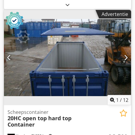
container in NIEUWE STAAT voor afhaling "gratis opstelling
vanaf depot" Neem gerust contact met ons op, wij nemen
Advertentie
graag de tijd om met u en uw zorgen te praten! Csdpfx Aog
S Aibelgerf De containers zijn... ✓ direct(!) beschikbaar
voor opslag- of transportdoeleinden ✓ wind- en waterdicht
en voorzien van een geldig CSC-sticker (vergelijk met TÜV-
sticker) EXTRA SERVICES – Persoonlijk en individueel voor u!
Op verzoek... ✓ Wij maken u graag een offerte op maat ✓
wij leveren containers snel en eenvoudig bij u af in heel
Nederland en zelfs wereldwijd ✓ wij bouwen containers
vakkundig voor u om ✓ wij verhuren containers precies
daar waar u ze nodig heeft ✓ wij kopen uw niet meer
benodigde containers Gemengd: • Afmetingen en
gewichten zijn op aanvraag beschikbaar • Geldig zolang de
voorraad strekt • Prijs is exclusief 19% wettelijke BTW. VAT
(identificeerbaar)
1
/
12
Scheepscontainer
20HC open top hard top
Container