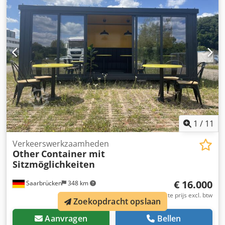
1
/
11
Verkeerswerkzaamheden
Other
Container mit
Sitzmöglichkeiten
€ 16.000
Saarbrücken
348 km
Vaste prijs excl. btw
Zoekopdracht opslaan
Aanvragen
Bellen