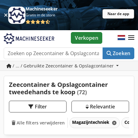
Machineseeker
Naar de app
Gratis in de store
Verkopen
Zoeken
/ ... / Gebruikte Zeecontainer & Opslagcontainer
Zeecontainer & Opslagcontainer
tweedehands te koop
(72)
Filter
Relevantie
Magazijntechniek
Conta
Alle filters verwijderen