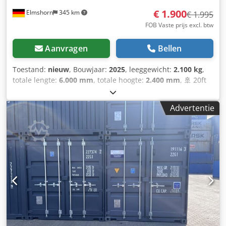
€ 1.900
Elmshorn
345 km
€ 1.995
FOB Vaste prijs excl. btw
Aanvragen
Bellen
Toestand:
nieuw
, Bouwjaar:
2025
, leeggewicht:
2.100 kg
,
totale lengte:
6.000 mm
, totale hoogte:
2.400 mm
, 🚢 20ft
opslagcontainer – Zo goed als nieuw (bouwjaar 2025 /
2026) – Direct beschikbaar! Hoogwaardige zeecontainer in
Advertentie
vrijwel nieuwstaat – perfect als opslagruimte, werkplaats,
bouwcontainer of voor professioneel transport. ⭐ Uw
voordelen in één oogopslag: 🆕 Bouwjaar 2025 / 2026 – zo
goed als nieuw 💪 Zeer stabiele staalconstructie (2 mm
wanddikte) 🌧️ Wind- & waterdicht 🔐 Veilig afsluitbaar met
viervoudige deurvergrendeling 🚚 Met CSC-plaat –
wereldwijd vervoersgeschikt Crodpfx Ajrgpvlslgof 🌬️ Met
ventilatieroosters tegen vocht 🪵 Hoogwaardige houten
vloer 🛠️ Heftrucklepels in de vloer 📏 Afmetingen &
technische gegevens: 📐 Buitenmaten: 6.058 × 2.438 ×
2.591 mm 📦 Binnenmaten: 5.898 × 2.350 × 2.390 mm 🚪