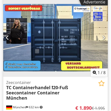
Advertentie
1
/
8
Zeecontainer
TC Containerhandel
❗️20-Fuß
Seecontainer Container
München
€ 1.890
München
632 km
€ 1.995