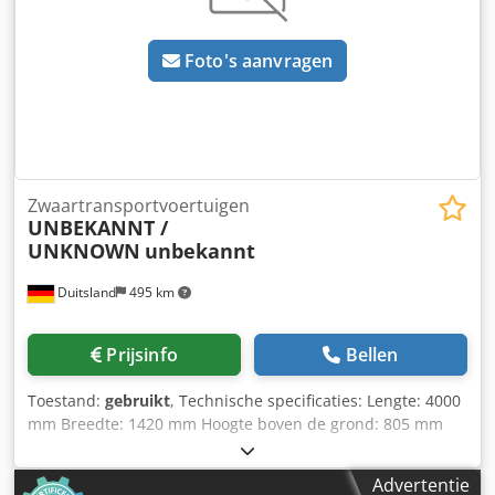
Levering en inruil altijd mogelijk van alles in de industriële
sectoren Tess van den Boom
Foto's aanvragen
Zwaartransportvoertuigen
UNBEKANNT /
UNKNOWN
unbekannt
Duitsland
495 km
Prijsinfo
Bellen
Toestand:
gebruikt
, Technische specificaties: Lengte: 4000
mm Breedte: 1420 mm Hoogte boven de grond: 805 mm
Draagvermogen: 10 ton Wieldiameter - max.: 600 mm
Spoorbreedte: 1000 mm Besturingsspanning: 80 V
Advertentie
Elektrische besturing: Ja, met handbediening Gewicht: 3,25