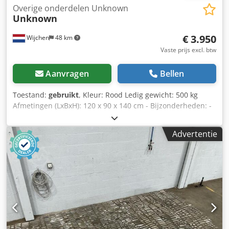
Overige onderdelen Unknown
Unknown
€ 3.950
Wijchen
48 km
Vaste prijs excl. btw
Aanvragen
Bellen
Toestand:
gebruikt
, Kleur: Rood Ledig gewicht: 500 kg
Afmetingen (LxBxH): 120 x 90 x 140 cm - Bijzonderheden: -
└ Omschrijving: diverse schaafmessen - Documentatie
aanwezig: Nee - CE certificaat aanwezig: Nee -
Advertentie
Transportafmetingen: 1200mm x 900mm x 1400mm (l x b x
h) - Transportgewicht [kg]: 500kg - Transportcolli [st.]: 1
Financiële informatie BTW: De getoonde prijs is exclusief
BTW BTW/marge: BTW verrekenbaar voor ondernemers
Levering en inruil altijd mogelijk van alles in de industriële
sectoren Yorick Diebels Dcedpfxjzrnwfj Ablsk