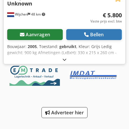
Unknown
€ 5.800
Wijchen
48 km
Vaste prijs excl. btw
Aanvragen
Bellen
Bouwjaar:
2005
, Toestand:
gebruikt
, Kleur: Grijs Ledig
gewicht: 900 kg Afmetingen (LxBxH): 330 x 215 x 260 cm -
Bouwjaar: 2005 - Documentatie aanwezig: Nee - CE
certificaat aanwezig: Nee - Automatisch uitvoersysteem
aanwezig: Ja - Doorvoersnelheid: Variabel - Heftafel
aanwezig: Ja - Max. uitvoerlengte [mm]: 3100 - Max.
uitvoerbreedte [mm]: 220 - Automatisch invoersysteem
aanwezig: Ja - Max. invoerlengte [mm]: 3100 - Max.
invoerbreedte [mm]: 220 - Voltage [V]: 400 -
Transportafmetingen: 3300mm x 2150mm x 2600mm (l x b
x h) - Transportgewicht [kg]: 900kg - Transportcolli [st.]: 1
Adverteer hier
Financiële informatie BTW: De getoonde prijs is exclusief
BTW BTW/marge: BTW verrekenbaar voor ondernemers
Levering en inruil altijd mogelijk van alles in de industriële