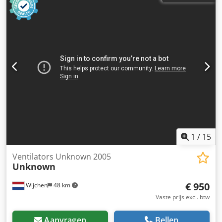
ton Afmetingen (l x b x h): 4,0 x 1,42 x 0,81 m Batterijtype:
Loodzuur Dcjdpfozlxbusx Ablek Railtransportwagen voor
zware lasten *
1
/
15
Ventilators Unknown 2005
Unknown
€ 950
Wijchen
48 km
Vaste prijs excl. btw
Aanvragen
Bellen