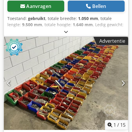
Aanvragen
Bellen
Toestand:
gebruikt
, totale breedte:
1.050 mm
, totale
lengte:
9.500 mm
, totale hoogte:
1.640 mm
, Ledig gewicht:
150 kg - Documentatie aanwezig: Nee Dcjdpfx Absxzz T
Eeljk - CE certificaat aanwezig: Nee - Vermogen hoofdmotor
Advertentie
[kW]: 2.2 - Aansluitdiameter [mm]: 400 - Uitvoerdiameter
[mm]: 350 - Vermogen [kW]: 22.0 - Transportafmetingen:
9500mm x 1050mm x 1640mm (l x b x h) -
Transportgewicht [kg]: 150kg - Transportcolli [st.]: 1
Financiële informatie BTW: De getoonde prijs is exclusief
BTW BTW/marge: BTW verrekenbaar voor ondernemers
Levering en inruil altijd mogelijk van alles in de industriële
sectoren Yorick Diebels
1
/
15