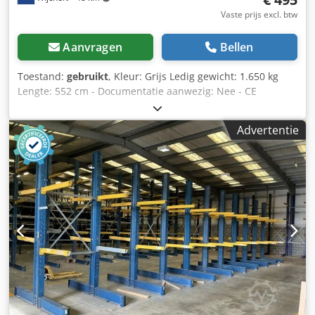
Vaste prijs excl. btw
Aanvragen
Bellen
Toestand:
gebruikt
, Kleur: Grijs Ledig gewicht: 1.650 kg
Lengte: 552 cm - Documentatie aanwezig: Nee - CE
certificaat aanwezig: Nee - Soort stelling: Dubbel - Aantal
staanders [st.]: 11 - Aantal liggers [st.]: 66 -
Advertentie
Draagvermogen per staander totaal [kg]: 6000 -
Draagvermogen per ligger [kg]: 1000 - Arm lengte [mm]:
1220 - Hoogte staander [mm]: 5520 - Lengte voet [mm]:
1220 - Breedte tussen staanders [mm]: 1500 -
Transportgewicht [kg]: 1650kg Dsdpfoza Tc Dsx Abljck
Financiële informatie BTW: De getoonde prijs is exclusief
BTW BTW/marge: BTW verrekenbaar voor ondernemers
Levering en inruil altijd mogelijk van alles in de industriële
sectoren Tess van den Boom