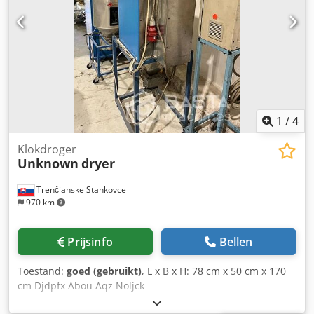
1
/
4
Klokdroger
Unknown
dryer
Trenčianske Stankovce
970 km
Prijsinfo
Bellen
Toestand:
goed (gebruikt)
, L x B x H: 78 cm x 50 cm x 170
cm Djdpfx Abou Aqz Noljck