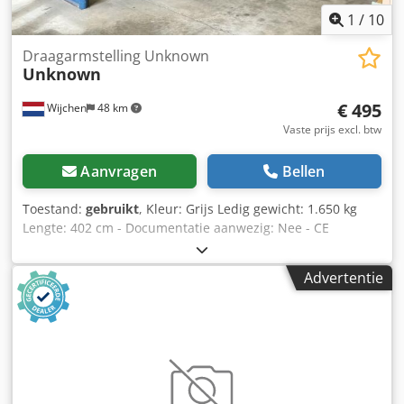
1
/
10
Draagarmstelling Unknown
Unknown
€ 495
Wijchen
48 km
Vaste prijs excl. btw
Aanvragen
Bellen
Toestand:
gebruikt
, Kleur: Grijs Ledig gewicht: 1.650 kg
Lengte: 402 cm - Documentatie aanwezig: Nee - CE
certificaat aanwezig: Nee - Soort stelling: Dubbel - Aantal
staanders [st.]: 11 - Aantal liggers [st.]: 44 -
Advertentie
Draagvermogen per staander totaal [kg]: 4000 -
Draagvermogen per ligger [kg]: 1000 - Arm lengte [mm]:
1220 - Hoogte staander [mm]: 4020 - Lengte voet [mm]:
1220 - Breedte tussen staanders [mm]: 1500 Dcsdpfx
Absza Ubuelsk - Transportgewicht [kg]: 1650kg Financiële
informatie BTW: De getoonde prijs is exclusief BTW
BTW/marge: BTW verrekenbaar voor ondernemers