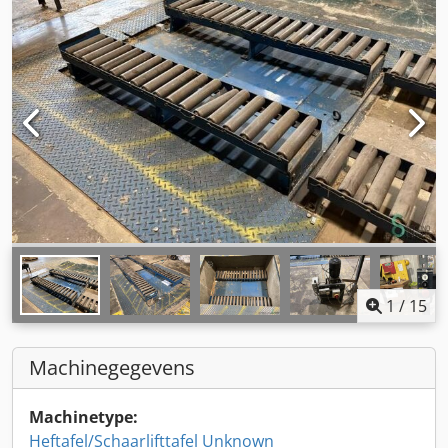
1
/
15
Machinegegevens
Machinetype:
Heftafel/Schaarlifttafel Unknown