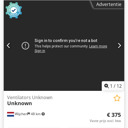
Advertentie
1
/
12
Ventilators Unknown
Unknown
€ 375
Wijchen
48 km
Vaste prijs excl. btw