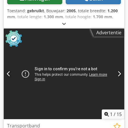
Toestand:
gebruikt
, Bouwjaar:
2005
, totale breedte:
1.200
mm
, totale lengte:
1.300 mm
, totale hoogte:
1.700 mm
,
Kleur: Zilver Ledig gewicht: 300 kg Dcedpey Uxkqefx Ablek -
Bouwjaar: 2005 - Documentatie aanwezig: Nee - CE
Advertentie
certificaat aanwezig: Nee - Vermogen hoofdmotor [kW]: 7.5
- Rotatiesnelheid [rpm]: 2930 - Aansluitdiameter [mm]: 395
- Uitvoerdiameter [mm]: 315 - Rotor materiaal: Metaal -
Voltage [V]: 400 - Afzekering [A]: 16 - Vermogen [kW]: 7.5 -
Transportafmetingen: 1300mm x 1200mm x 1700mm (l x b
x h) - Transportgewicht [kg]: 300kg - Transportcolli [st.]: 1
Financiële informatie BTW: De getoonde prijs is exclusief
BTW BTW/marge: BTW verrekenbaar voor ondernemers
Levering en inruil altijd mogelijk van alles in de industriële
sectoren Yorick Diebels
1
/
15
Transportband