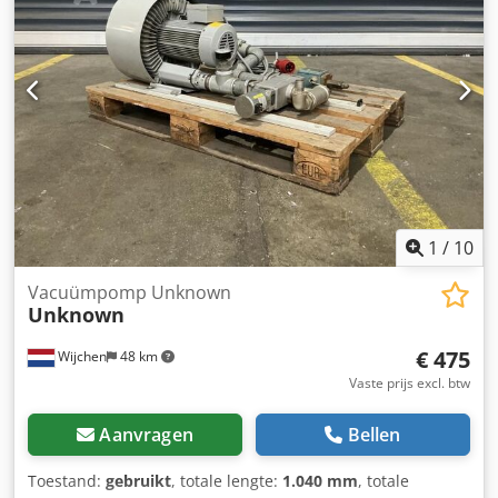
Levering en inruil altijd mogelijk van alles in de industriële
sectoren Dcodpfx Aszrnv Usblek Yorick Diebels
1
/
10
Vacuümpomp Unknown
Unknown
€ 475
Wijchen
48 km
Vaste prijs excl. btw
Aanvragen
Bellen
Toestand:
gebruikt
, totale lengte:
1.040 mm
, totale