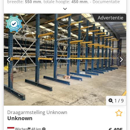
breedte:
550 mm
, totale hoogte:
450 mm
, - Documentatie
aanwezig: Nee - CE certificaat aanwezig: Nee -
Transportafmetingen: 1040mm x 550mm x 450mm (l x b x
Advertentie
h) - Transportcolli [st.]: 1 Financiële informatie Djdpfx
Aexm Rgxobljck BTW: De getoonde prijs is exclusief BTW
BTW/marge: BTW verrekenbaar voor ondernemers
Levering en inruil altijd mogelijk van alles in de industriële
sectoren Lukas van Rossum
1
/
9
Draagarmstelling Unknown
Unknown
€ 495
Wijchen
48 km