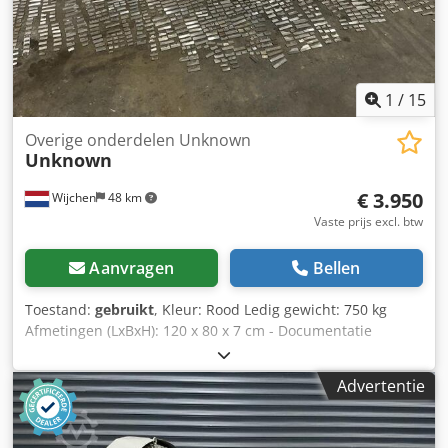
1
/
15
Overige onderdelen Unknown
Unknown
€ 3.950
Wijchen
48 km
Vaste prijs excl. btw
Aanvragen
Bellen
Toestand:
gebruikt
, Kleur: Rood Ledig gewicht: 750 kg
Afmetingen (LxBxH): 120 x 80 x 7 cm - Documentatie
aanwezig: Nee - CE certificaat aanwezig: Nee -
Transportafmetingen: 1200mm x 800mm x 75mm (l x b x h)
Advertentie
- Transportgewicht [kg]: 750kg - Transportcolli [st.]: 1
Financiële informatie BTW: De getoonde prijs is exclusief
BTW BTW/marge: BTW verrekenbaar voor ondernemers