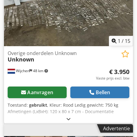
1
/
15
Overige onderdelen Unknown
Unknown
€ 3.950
Wijchen
48 km
Vaste prijs excl. btw
Aanvragen
Bellen
Toestand:
gebruikt
, Kleur: Rood Ledig gewicht: 750 kg
Afmetingen (LxBxH): 120 x 80 x 7 cm - Documentatie
aanwezig: Nee - CE certificaat aanwezig: Nee -
Transportafmetingen: 1200mm x 800mm x 75mm (l x b x h)
Advertentie
- Transportgewicht [kg]: 750kg - Transportcolli [st.]: 1