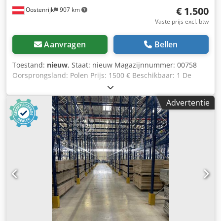
€ 1.500
Oostenrijk
907 km
Vaste prijs excl. btw
Aanvragen
Bellen
Toestand:
nieuw
, Staat: nieuw Magazijnnummer: 00758
Oorsprongsland: Polen Prijs: 1500 € Beschikbaar: 1 De
BISON 3544-200-5-P is een 3-BACKEN-PRECISIE-
PLATSPIRAAL-Draaibankkop met een diameter van 200 MM
Advertentie
(8 INCH) en een geïntegreerde CAMLOCK-
KORTKEGELOPNAME van maat 5 volgens DIN 55029. Het
achtervoegsel „P” (Premium/Precisie) geeft de uitvoering
aan die voldoet aan de hoogste nauwkeurigheidsklasse
(klasse 1). BELANGRIJKSTE TECHNISCHE KENMERKEN *
KOP-TYPE: 3-backen-centreerkop (zelfcentrerend).
Chodpfjzkvu Aox Al Rja * MATERIAAL VAN HET KOP-HUIS:
Robuust, gesmeed STAAL voor hoge toerentallen en een
lange levensduur. * OPNAME: CAMLOCK-TYPE D (DIN
55029), kegelmaat 5. De montage gebeurt rechtstreeks via
de pasbouten op de spindel van de machine, zonder dat
een extra flensplaat nodig is. * NAUWKEURIGHEIDSKLASSE: