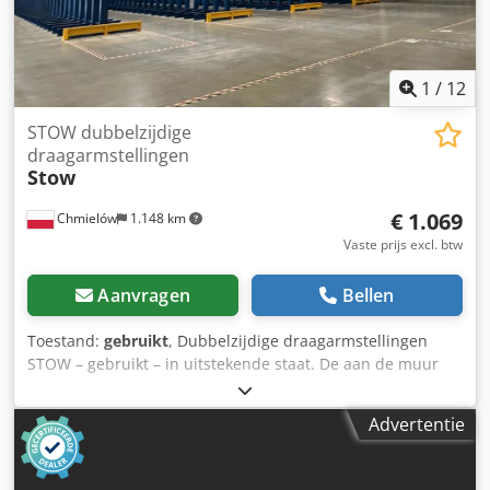
1
/
12
STOW dubbelzijdige
draagarmstellingen
Stow
€ 1.069
Chmielów
1.148 km
Vaste prijs excl. btw
Aanvragen
Bellen
Toestand:
gebruikt
, Dubbelzijdige draagarmstellingen
STOW – gebruikt – in uitstekende staat. De aan de muur
gemonteerde draagarmstelling STOW is opgebouwd uit
massieve, volledig stalen profielen (IPE-balken) met hoge
Advertentie
sterkte. Voorzien van 5 draagarmen. De stelling kan
worden uitgebreid met extra secties (modules), waardoor
deze eenvoudig kan worden aangepast aan veranderende