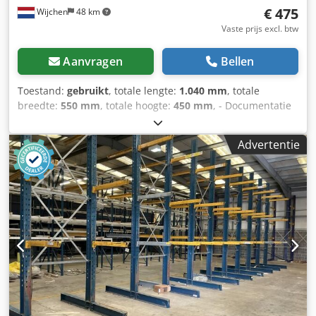
€ 475
Wijchen
48 km
Vaste prijs excl. btw
Aanvragen
Bellen
Toestand:
gebruikt
, totale lengte:
1.040 mm
, totale
breedte:
550 mm
, totale hoogte:
450 mm
, - Documentatie
aanwezig: Nee - CE certificaat aanwezig: Nee -
Transportafmetingen: 1040mm x 550mm x 450mm (l x b x
Advertentie
h) - Transportcolli [st.]: 1 Financiële informatie BTW: De
getoonde prijs is exclusief BTW BTW/marge: BTW
verrekenbaar voor ondernemers Csdpfx Alsxm Rgxs Rsha
Levering en inruil altijd mogelijk van alles in de industriële
sectoren Lukas van Rossum