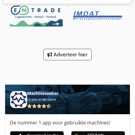
werkbreedte [mm]: 2700 - Transportafmetingen: 5000mm x
2600mm x 1500mm (l x b x h) - Transportgewicht [kg]:
4000kg - Transportcolli [st.]: 1 Chjdszi U Ufspfx Al Rja
Financiële informatie BTW: De getoonde prijs is exclusief
BTW BTW/marge: BTW verrekenbaar voor ondernemers
Levering en inruil altijd mogelijk van alles in de industriële
sectoren Yorick Diebels
Adverteer hier
Machineseeker
Gratis in de store
De nummer 1 app voor gebruikte machines!