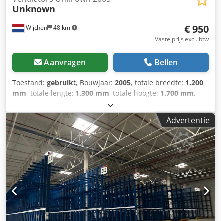
Unknown
€ 950
Wijchen
48 km
Vaste prijs excl. btw
Aanvragen
Bellen
Toestand:
gebruikt
, Bouwjaar:
2005
, totale breedte:
1.200
mm
, totale lengte:
1.300 mm
, totale hoogte:
1.700 mm
,
Kleur: Zilver Ledig gewicht: 300 kg Csdpfx Ajy Uxkqel Reha -
Bouwjaar: 2005 - Documentatie aanwezig: Nee - CE
Advertentie
certificaat aanwezig: Nee - Vermogen hoofdmotor [kW]: 7.5
- Rotatiesnelheid [rpm]: 2930 - Aansluitdiameter [mm]: 395
- Uitvoerdiameter [mm]: 315 - Rotor materiaal: Metaal -
Voltage [V]: 400 - Afzekering [A]: 16 - Vermogen [kW]: 7.5 -
Transportafmetingen: 1300mm x 1200mm x 1700mm (l x b
x h) - Transportgewicht [kg]: 300kg - Transportcolli [st.]: 1
Financiële informatie BTW: De getoonde prijs is exclusief
BTW BTW/marge: BTW verrekenbaar voor ondernemers
Levering en inruil altijd mogelijk van alles in de industriële
sectoren Yorick Diebels