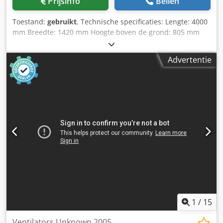
Prijsinfo
Bellen
Toestand:
gebruikt
, Technische specificaties: Lengte: 4000
mm Breedte: 1420 mm Hoogte boven de grond: 805 mm
Draagvermogen: 10 ton Wieldiameter - max.: 600 mm
Spoorbreedte: 1000 mm Besturingsspanning: 80 V
Advertentie
Elektrische besturing: Ja, met handbediening Gewicht: 3,25
ton Afmetingen (l x b x h): 4,0 x 1,42 x 0,81 m Batterijtype:
Loodzuur Railtransportwagen voor zware lasten
Chjdpfezlxbujx Al Rja *
1
/
15
Ventilators Unknown 2005