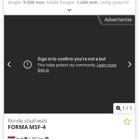
lengte:
9.500 mm
, totale hoogte:
1.640 mm
, Ledig gewicht:
150 kg - Documentatie aanwezig: Nee - CE certificaat
aanwezig: Nee - Vermogen hoofdmotor [kW]: 2.2 -
Advertentie
Aansluitdiameter [mm]: 400 - Uitvoerdiameter [mm]: 350 -
Vermogen [kW]: 22.0 - Transportafmetingen: 9500mm x
1050mm x 1640mm (l x b x h) - Transportgewicht [kg]:
150kg - Transportcolli [st.]: 1 Financiële informatie Cjdpjxzz
T Ejfx Al Rjha BTW: De getoonde prijs is exclusief BTW
BTW/marge: BTW verrekenbaar voor ondernemers
Levering en inruil altijd mogelijk van alles in de industriële
sectoren Yorick Diebels
1
/
1
Ronde staaf-wals
FORMA
MSF-4
Ieriķi
1.392 km