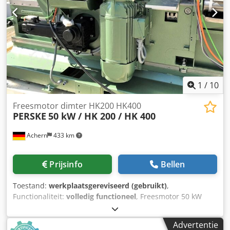
BTW/marge: BTW verrekenbaar voor ondernemers
Levering en inruil altijd mogelijk van alles in de industriële
sectoren Tess van den Boom
1
/
10
Freesmotor dimter HK200 HK400
PERSKE
50 kW / HK 200 / HK 400
Achern
433 km
Prijsinfo
Bellen
Toestand:
werkplaatsgereviseerd (gebruikt)
,
Functionaliteit:
volledig functioneel
, Freesmotor 50 kW
vlakke motor Vingerlas-freesautomaat Voor vingerlas-
freesautomaat Dimter HK200 Dimter HK250 Dimter HK400
Advertentie
Verschillende spil-lengtes Op de foto's is een door firma