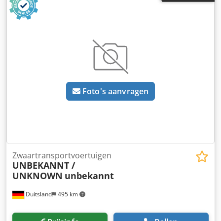
jöma gereviseerde Dimter HK400 frees- en lijmautomaat te
zien, hamerslaggroen 2K Codpfx Asm Sgvzjl Rsha Aanvoer
met servomotor Kabels en luchtslangen boven de
freesautomaat geleid
Foto's aanvragen
Zwaartransportvoertuigen
UNBEKANNT /
UNKNOWN
unbekannt
Duitsland
495 km