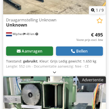
1
/
9
Draagarmstelling Unknown
Unknown
€ 495
Wijchen
48 km
Vaste prijs excl. btw
Aanvragen
Bellen
Toestand:
gebruikt
, Kleur: Grijs Ledig gewicht: 1.650 kg
Lengte: 552 cm - Documentatie aanwezig: Nee - CE
certificaat aanwezig: Nee - Soort stelling: Dubbel - Aantal
staanders [st.]: 11 - Aantal liggers [st.]: 66 -
Advertentie
Draagvermogen per staander totaal [kg]: 6000 -
Draagvermogen per ligger [kg]: 1000 - Arm lengte [mm]:
1220 - Hoogte staander [mm]: 5520 - Lengte voet [mm]:
1220 - Breedte tussen staanders [mm]: 1500 Codpfxoza Tc
Ds Al Rsha - Transportgewicht [kg]: 1650kg Financiële
informatie BTW: De getoonde prijs is exclusief BTW