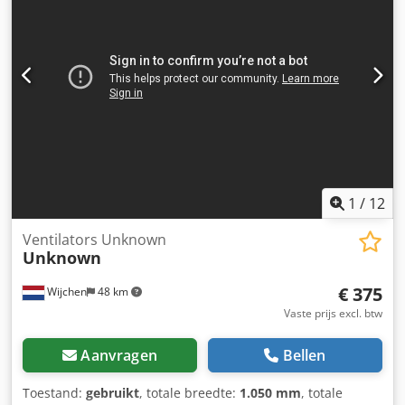
1
/
12
Ventilators Unknown
Unknown
€ 375
Wijchen
48 km
Vaste prijs excl. btw
Aanvragen
Bellen
Toestand:
gebruikt
, totale breedte:
1.050 mm
, totale