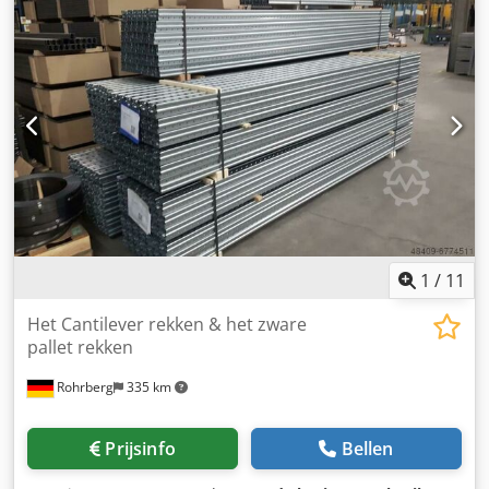
Financiële informatie BTW: De getoonde prijs is exclusief
BTW BTW/marge: BTW verrekenbaar voor ondernemers
Chsdszrnv Ujpfx Al Roa Levering en inruil altijd mogelijk
van alles in de industriële sectoren Yorick Diebels
1
/
11
Het Cantilever rekken & het zware
pallet rekken
Rohrberg
335 km
Prijsinfo
Bellen