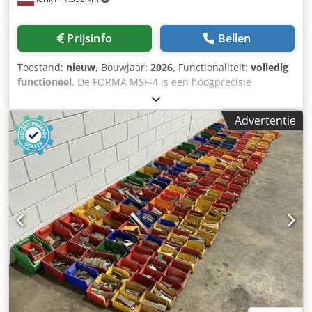
Prijsinfo
Bellen
Toestand:
nieuw
, Bouwjaar:
2026
, Functionaliteit:
volledig
functioneel
, De FORMA MSF-4 is een hoogprecisie
rondhoutfreesmachine die is ontworpen voor de efficiënte
productie van cilindrische houten palen en stokken. Deze
Advertentie
industriële machine is ideaal voor fabrikanten van
omheiningen, gereedschapsstelen en speeltoestellen.
Belangrijkste technische voordelen: Hoge prestaties:
Specifiek ontwikkeld voor gladde oppervlakteafwerking bij
hoge voedingssnelheden. Precisiebewerking: Kan diverse
houtsoorten verwerken tot perfect uniforme ronde staven.
Codeuab Acjpfx Al Rsha Robuuste constructie: Gebouwd
voor 24/7 industrieel gebruik, bouwjaar 2024, voldoet aan
de nieuwste eisen op het gebied van veiligheid en
efficiëntie. Volledig functioneel: Nieuwstaat, getest en
direct inzetbaar. Waarom kiezen voor de MSF-4?
Gebruiksgemak: Eenvoudige installatie en minimaal
onderhoud. Veelzijdigheid: Geschikt voor zowel naaldhout