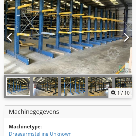
1
/
10
Machinegegevens
Machinetype:
Draagarmstelling Unknown