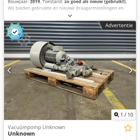
Bouwjaar:
2019
, Toestand:
zo goed als nieuw (gebruikt)
,
Wij bieden gebruikte en nieuwe draagarmstellingen en
zware palletstellingen aan. Wij zullen u graag een
individueel aanbod doen. Laat ons het volgende weten: -
Advertentie
Lengte en hoogte van de gewenste rekken, - aantal
schapniveaus, - plankladingen. Csdpfohr D Dtjx Al Roha Als
u vragen heeft, aarzel dan niet om contact met ons op te
nemen. Afbeeldingen zijn voorbeeldfoto's.
1
/
10
Vacuümpomp Unknown
Unknown