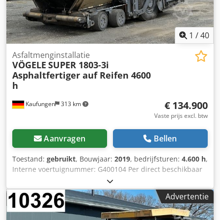
1
/
40
Asfaltmenginstallatie
VÖGELE
SUPER 1803-3i
Asphaltfertiger auf Reifen 4600
h
€ 134.900
Kaufungen
313 km
Vaste prijs excl. btw
Aanvragen
Bellen
Toestand:
gebruikt
, Bouwjaar:
2019
, bedrijfsturen:
4.600 h
,
Interne voertuignummer: G400104 Per direct beschikbaar
op ons terrein in Kaufungen Meer INFO via: * Golec
Nutzfahrzeuge GmbH (Duits, Engels, Bulgaars, Russisch) *
Advertentie
Viktoria Sologubova (Pools, Russisch, Oekraïens, Engels)
Inbouwafwerkbalk AB 500-3 Traploos uitschuifbaar van