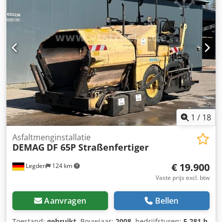
2,55 tot 5,00 m Met verbredingselementen uitbreidbaar tot
maximaal 8 m Voorbeeld financiering: * Intern nummer:
Aswalt * Koopprijs: €134.900,00 * Aanbetaling: 10% *
Looptijd: 60 maanden * Maandelijkse aflossing: €2.095,02 *
Slottermijn: €25.380,00 Csdpfoyxa Rasx Akljrf Als deze
aanbieding u aanspreekt of u wilt het naar uw wensen
aanpassen, neem dan contact met ons op (dhr. Enchev).
Wij kijken uit naar uw telefoontje Fouten voorbehouden Wij
nemen uw gebruikte voertuig graag in ruil. Financiering
direct bij ons op locatie mogelijk. GOLEC NUTZFAHRZEUGE
GMBH Wij spreken: Duits, Engels, Spaans, Pools,
Oekraïens, Russisch, Bulgaars. ----.
1
/
18
Asfaltmenginstallatie
DEMAG
DF 65P Straßenfertiger
€ 19.900
Legden
124 km
Vaste prijs excl. btw
Aanvragen
Bellen
Toestand:
gebruikt
, Bouwjaar:
2008
, bedrijfsturen:
5.281 h
,