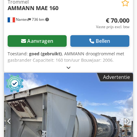
Trommel
AMMANN
MAE 160
€ 70.000
Nantes
736 km
Vaste prijs excl. btw
Aanvragen
Bellen
Toestand:
goed (gebruikt)
, AMMANN droogtrommel met
gasbrander Capaciteit: 160 ton/uur Bouwjaar: 2006.
Credpsywctzjfx Aklsf
Advertentie