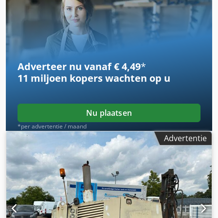
transportband * Gewicht: 29.000 kg * Meer foto's en
video's via WhatsApp * Onder voorbehoud van fouten en
tussenverkoop.
Adverteer nu vanaf € 4,49
*
11 miljoen kopers
wachten op u
Nu plaatsen
*per advertentie / maand
Advertentie