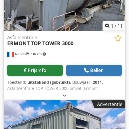
1
/
11
Asfaltcentrale
ERMONT
TOP TOWER 3000
Nantes
736 km
Prijsinfo
Bellen
Toestand:
uitstekend (gebruikt)
, Bouwjaar:
2011
,
Asfaltcentrale TOP TOWER 3000 omvat: Ermont
droogtrommel + CBS brander + filter en trémie onder het
filter + menger, 6 doseertrechters. 2 bitumen opslagsilo’s.
Advertentie
Bouwjaar: 2011. Capaciteit: 200 ton/uur. Crsdpfoxpm Ttjx
Aklef