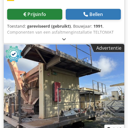
Prijsinfo
Bellen
Toestand:
gereviseerd (gebruikt)
, Bouwjaar:
1991
,
Componenten van een asfaltmenginstallatie TELTOMAT
menggoedsilo met baklift Crsdpfxstph A Ne Aklof Zeef- en
droogtrommel 2-assige dwangmenger 30.000 L
Advertentie
verwarmingsolietank AMECO filtersysteem Bitumentanks
Silo's met schroeftransporteur