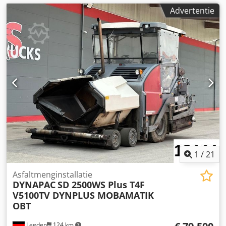
Advertentie
1
/
21
Asfaltmenginstallatie
DYNAPAC
SD 2500WS Plus T4F
V5100TV DYNPLUS MOBAMATIK
OBT
Legden
124 km