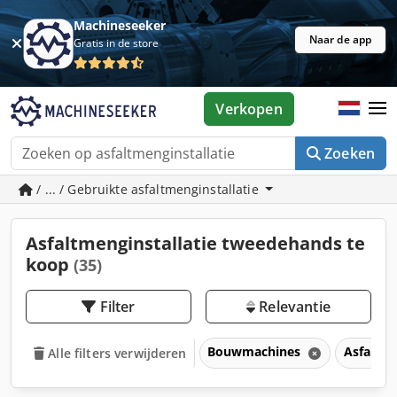
Machineseeker
Naar de app
Gratis in de store
Verkopen
Zoeken
/ ... / Gebruikte asfaltmenginstallatie
Asfaltmenginstallatie tweedehands te
koop
(35)
Filter
Relevantie
Bouwmachines
Asfaltee
Alle filters verwijderen