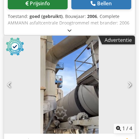
Prijsinfo
Bellen
Toestand:
goed (gebruikt)
, Bouwjaar:
2006
, Complete
AMMANN asfaltcentrale Droogtrommel met brander: 2006
Credpfx Akjxqpvtjlsf Filter: 2014 ERMIIS automatisering:
2013 Capaciteit: 160 ton/uur Machine wordt momenteel
Advertentie
gedemonteerd
1
/
4