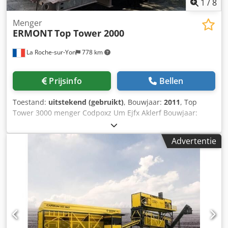
1
/
8
Menger
ERMONT
Top Tower 2000
La Roche-sur-Yon
778 km
Prijsinfo
Bellen
Toestand:
uitstekend (gebruikt)
, Bouwjaar:
2011
, Top
Tower 3000 menger Codpoxz Um Ejfx Aklerf Bouwjaar:
2011 Capaciteit: 200 ton/uur Verwerkte hoeveelheid:
800.000 ton
Advertentie