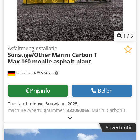
1
/
5
Asfaltmenginstallatie
Sonstige/Other
Marini Carbon T
Max 160 mobile asphalt plant
Schorfheide
574 km
Prijsinfo
Bellen
Toestand:
nieuw
, Bouwjaar:
2025
,
machine-/voertuignummer:
332050066
, Marini Carbon T-
Box 160 mobiele asfaltcentrale Jaar: Nieuw capaciteit: tot
160 to./h. - containertype - aggregaattrechters: 4 -
Advertentie
capaciteit van een trechter: 10 m3 - droogtrommel:
tegenstroom - brander: 13 MW - 1 jaar garantie - CE Dit