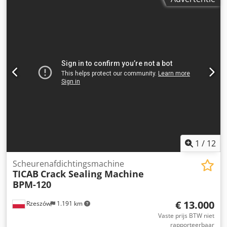
1
/
12
Scheurenafdichtingsmachine
TICAB
Crack Sealing Machine
BPM-120
€ 13.000
Rzeszów
1.191 km
Vaste prijs BTW niet
rapporteerbaar