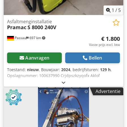
1
/
5
Asfaltmenginstallatie
Pramac
S 8000 240V
€ 1.800
Passau
697 km
Vaste prijs excl. btw
Aanvragen
Bellen
Toestand:
nieuw
, Bouwjaar:
2024
, bedrijfsturen:
129 h
,
Opslagnummer: 100637990 Crjdpszkzyqofx Aklof
Transportafmetingen (l x b x h): 0 x 0 x 0 ---- goede staat
Advertentie