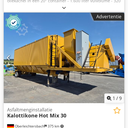
oliekachel in een 20" container - 1.600 liter vulvolume - 320
kW Crjdpjwlim Dofx Akljf - Aanvoertemperatuur 300 °C AB
1000 hogetemperatuurketelsAB 1000
Advertentie
hogetemperatuurketels - 1.000 liter capaciteit - Bouwjaar
1978 Brander "Weishaupt" - Type WL40Z-A Het systeem is
functioneel en in goede, gebruikte staat. Onder
voorbehoud van fouten en eerdere verkoop.
Fabriekslocatie: D - 02943 Boxberg, OT Nochten,
Oberlausitz
1
/
9
Asfaltmenginstallatie
Kalottikone
Hot Mix 30
Oberleichtersbach
375 km