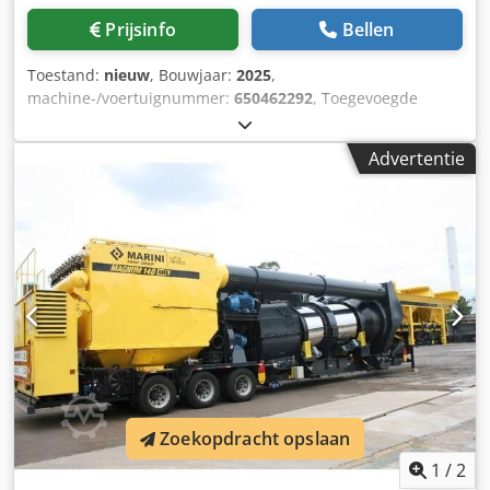
Prijsinfo
Bellen
Toestand:
nieuw
, Bouwjaar:
2025
,
machine-/voertuignummer:
650462292
, Toegevoegde
opties en accessoires Noten MARINI IJZER T-BOX 50
MOBIELE ASFALTCENTRALE Bouwjaar: 2021
Advertentie
Openingstijden: Nieuw - Productiecapaciteit: 50 to./h. - CE-
certificaat - Mobiel: 1x zeecontainer 40' HC Credpfx Ashd
Nb Iekljf - Voedertrechter: 3 - Capaciteit: 5 m³ -
Droogtrommel: continu - Brander: Marini CF 04 met 7,3
MW - Menger: roterend - filtersysteem: 180 m²
filteroppervlak - besturingscabine met automatisch en
handmatig regelsysteem Marini - 1 jaar garantie
Invoerfouten en vergissingen in dit aanbod worden
uitdrukkelijk voorbehouden. Alleen de specifieke afspraken
in de orderbevestiging of in het koopcontract zijn
bepalend. Meer bouwmachines en menginstallaties op
onze website Verder informatie Doel: Bouw, Gebruikt
Zoekopdracht opslaan
materiaal: Asfalt, Algemene staat: Zeer goed, Technische
staat: Zeer goed, Visuele staat: Zeer goed,
1
/
2