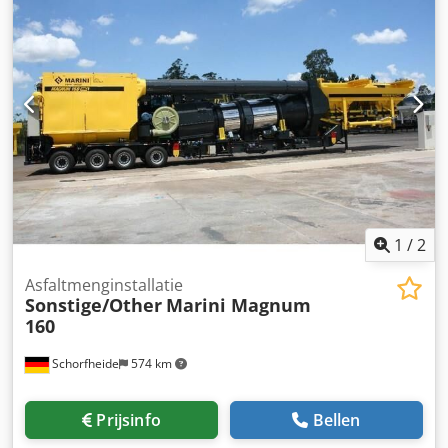
aanbod is onder voorbehoud van wijzigingen, invoerfouten
en vergissingen. Geldig zijn alleen de specifieke afspraken
in de orderbevestiging respectievelijk de
koopovereenkomst. meer machines en menginstallaties op
onze website Cedpjhd I Upsfx Akljrf Verder informatie
Gebruik: Bouw, Bruikbaar materiaal: Asfalt, Algemene
staat: zeer goed, Technische staat: zeer goed, Visuele
staat: zeer goed,
1
/
2
Asfaltmenginstallatie
Sonstige/Other
Marini Magnum
160
Schorfheide
574 km
Prijsinfo
Bellen