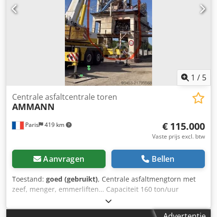
1
/
5
Centrale asfaltcentrale toren
AMMANN
€ 115.000
Paris
419 km
Vaste prijs excl. btw
Aanvragen
Bellen
Toestand:
goed (gebruikt)
, Centrale asfaltmengtorn met
zeef, menger, emmerliften… Capaciteit 160 ton/uur
Credpfey Hf Dujx Aklof
Advertentie