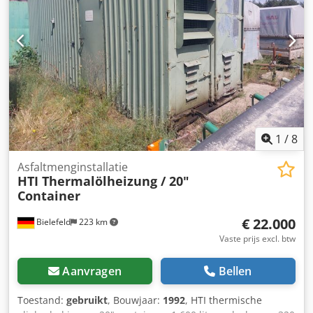
1
/
8
Asfaltmenginstallatie
HTI Thermalölheizung / 20"
Container
€ 22.000
Bielefeld
223 km
Vaste prijs excl. btw
Aanvragen
Bellen
Toestand:
gebruikt
, Bouwjaar:
1992
, HTI thermische