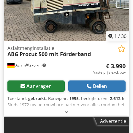
1
/
30
Asfaltmenginstallatie
ABG
Procut 500 mit Förderband
€ 3.990
Achim
270 km
Vaste prijs excl. btw
Aanvragen
Bellen
Toestand:
gebruikt
, Bouwjaar:
1995
, bedrijfsturen:
2.612 h
,
Sinds 1972 uw betrouwbare partner voor alles rondom het
automobiel en bedrijfsvoertuigen in 28832 Achim bij het
Bremer Kreuz. Het NutzfahrzeugZentrum Behnke heeft
Advertentie
voortdurend circa 200 voertuigen op voorraad uit de
segmenten bestelbussen, bedrijfswagens en