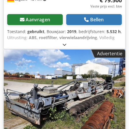
€ 79.500
Vaste prijs excl. btw
Aanvragen
Bellen
Toestand:
gebruikt
, Bouwjaar:
2019
, bedrijfsturen:
5.532 h
,
Uitrusting:
ABS, roetfilter, vierwielaandrijving
, Volledig
uitgeruste SD2500WS PLUS T4F* met beschermdak
Credpoy T Ukdjfx Aklef * Airconditioning * Verwarmde
Advertentie
stoelen * Standkachel * Automatische
nivelleringsfunctie/hellingsregeling * Automatisch centraal
smeersysteem voor de machine en/of de plaat * Traploze
hydrostatische aandrijving * Vooras is een tandemzwenkas
* Dieselmotor Cummins QSB 6.7 - EUIV(T4f) *
Vierwielaandrijving (2 x achterwielen + 4 x voorwielen) *
Pave Manager 2.0 Advanced * SPS-elektronica (CAN-bus),
ECO-modus, elektrische installatie 24 V * Spoorbeschermer
* Mengbak met individuele bediening * Hydraulische
voorbak * Duwrollen met schokdemping * Omkeerbaar
rooster met dubbele ribben en individuele bediening van
de transportbandhelften * Automatische uitschakeling
door middel van mechanische peddels * Hydraulische