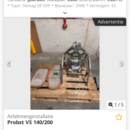
* Type: Demag DF 65P * Bouwjaar: 2008 * Vermogen: 52
kW -----Intern voertuignummer: 10326----Wijzigingen en
tussentijdse verkoop voorbehouden. Crjdpfx Aoy Hblhjklef
Advertentie
WhatsApp-ondersteuning beschikbaar! Bij vragen over het
voertuig of voor meer informatie kunt u ons gemakkelijk via
WhatsApp bereiken. Whatsapp: Duits, Engels -- Whatsapp:
Duits, Engels, Arabisch
1
/
5
Asfaltmenginstallatie
Probst VS 140/200