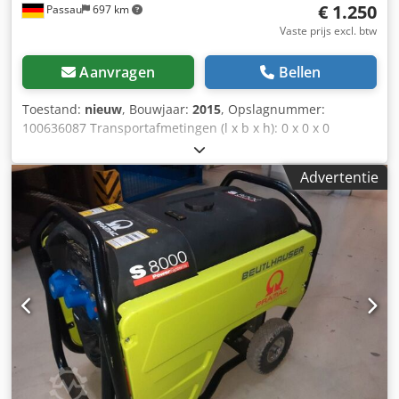
€ 1.250
Passau
697 km
Vaste prijs excl. btw
Aanvragen
Bellen
Toestand:
nieuw
, Bouwjaar:
2015
, Opslagnummer:
100636087 Transportafmetingen (l x b x h): 0 x 0 x 0
Codpfxszkz Rps Akljrf
Advertentie