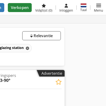
n
Verkopen
Taal
Volglijst
(0)
Inloggen
Menu
Relevantie
glazing station
Advertentie
ringspers
3-90°