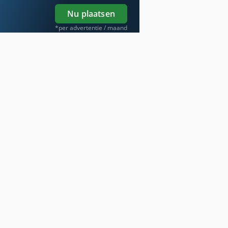
Nu plaatsen
*per advertentie / maand