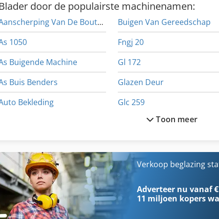
Blader door de populairste machinenamen:
Hiermee wordt het 'ratelen' van de ramen bij het schuiven voorkom
alle rollenlijsten van de RU-S2 geplaatst. Pos. 1.3: Art.nr.: 5056 E
Aanscherping Van De Bouten
Buigen Van Gereedschap
1000x120 mm, 6 vakken, om in de rollenbaan te hangen ----- Totale p
aanvraag! Af fabriek, exclusief verpakking en verzending, exclusie
As 1050
Fngj 20
(Technische gegevens volgens fabrikant – zonder garantie!)
As Buigende Machine
Gl 172
As Buis Benders
Glazen Deur
Auto Bekleding
Glc 259
Toon meer
Bb Klima
Glw 4
Beglazing-Pers
Hl
Beugel-Met Schacht
Ka 77
Verkoop beglazing sta
Bevordering Van De Band
Ls 703
Adverteer nu vanaf €
11 miljoen kopers
wa