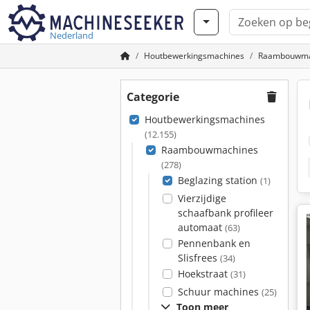
Nederland
Houtbewerkingsmachines
Raambouwma
Categorie
Houtbewerkingsmachines
(12.155)
Raambouwmachines
(278)
Beglazing station
(1)
Vierzijdige
schaafbank profileer
automaat
(63)
Pennenbank en
Slisfrees
(34)
Hoekstraat
(31)
Schuur machines
(25)
Toon meer