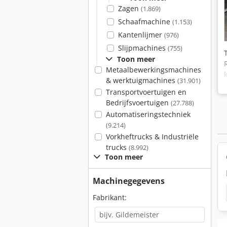
Zagen
(1.869)
Schaafmachine
(1.153)
Kantenlijmer
(976)
Slijpmachines
(755)
Toon meer
Metaalbewerkingsmachines
& werktuigmachines
(31.901)
Transportvoertuigen en
Bedrijfsvoertuigen
(27.788)
Automatiseringstechniek
(9.214)
Vorkheftrucks & Industriële
trucks
(8.992)
Toon meer
Machinegegevens
Fabrikant: