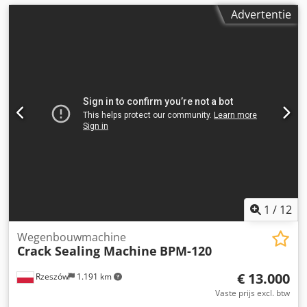
Advertentie
1
/
12
Wegenbouwmachine
Crack Sealing Machine
BPM-120
€ 13.000
Rzeszów
1.191 km
Vaste prijs excl. btw