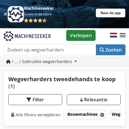
Machineseeker
Naar de app
Gratis in de store
Verkopen
Zoeken
/ ... / Gebruikte wegverharders
Wegverharders tweedehands te koop
(1)
Filter
Relevantie
Bouwmachines
Wegverh
Alle filters verwijderen