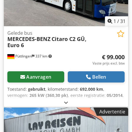
bussen: ma.-vr.: 08:30 - 12:00 uur, 12:30 - 17:00 uur. We
spreken uw taal: Nederlands, Frans, Engels, Spaans,
Portugees, Italiaans, Russisch, Pools en meer.
1
/
31
Gelede bus
MERCEDES-BENZ
Citaro C2 GÜ,
Euro 6
€ 99.000
Püttlingen
337 km
Vaste prijs excl. btw
Aanvragen
Bellen
Toestand:
gebruikt
, kilometerstand:
692.000 km
,
vermogen:
265 kW (360,30 pk)
, eerste registratie:
05/2014
,
brandstoftype:
diesel
, aantal zitplaatsen:
53
, soort
overbrenging:
automatisch
, emissieklasse:
Euro 6
, kleur:
Advertentie
wit
, remmen:
retarder
, Uitrusting:
ABS, airconditioning,
standkachel
, Mercedes-Benz Citaro C2 GÜ * MB-motor 265
kW Euro 6 * Automatische versnellingsbak ZF Ecolife * ABS,