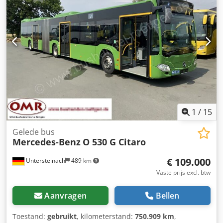
Halteaanvraagknop - Interieurcamera - - Exterieur: - -
Matrix/bestemmingsinformatiesysteem - Matrixfabrikant:
Mobitec - Aantal dubbele deuren: 3 - Hef- en
verlaagsysteem - Stuurbekrachtiging - Snelheidsbegrenzer
- Zonneklep - Elektrisch verstelbare buitenspiegels -
Dakluiken - - Audio, communicatie, elektronica: - - Radio -
CD - - Overig: - - Dubbele banden Afmetingen voertuig:
Lengte 18,12 m; Breedte 2,55 m; Hoogte 3,35 m Banden:
Vooras ca. 50%; Middenas ca. 40%; Achteras ca. 40% - -
Ons interne voertuignummer: 12474 - - Fouten en omissies
voorbehouden. Afbeeldingen en tekst kunnen afwijken van
1
/
15
het voertuig. Altijd meer dan 300 voertuigen in ons
aanbod. = Verdere informatie = Motorinhoud: 7.698 cc
Gelede bus
Motormerk: Mercedes Benz
Mercedes-Benz
O 530 G Citaro
€ 109.000
Untersteinach
489 km
Vaste prijs excl. btw
Aanvragen
Bellen
Toestand:
gebruikt
, kilometerstand:
750.909 km
,