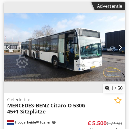
Advertentie
1
/
50
Gelede bus
MERCEDES-BENZ
Citaro O 530G
45+1 Sitzplätze
€ 5.500
Hoogerheide
102 km
€ 7.950