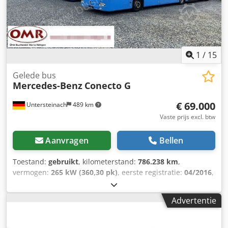
1
/
15
Gelede bus
Mercedes-Benz
Conecto G
€ 69.000
Untersteinach
489 km
Vaste prijs excl. btw
Aanvragen
Bellen
Toestand:
gebruikt
, kilometerstand:
786.238 km
,
vermogen:
265 kW (360,30 pk)
, eerste registratie:
04/2016
,
brandstoftype:
diesel
, aantal zitplaatsen:
128
, soort
overbrenging:
automatisch
, emissieklasse:
Euro 6
, kleur:
Advertentie
blauw
, remmen:
intarder
, totale lengte:
17.950 mm
, totale
breedte:
3.200 mm
, totale hoogte:
2.550 mm
, Bouwjaar:
2016
, Uitrusting:
ABS, airconditioning, bekrachtigde