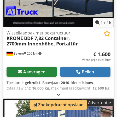
gerust ons deskundig personeel om advies, wij helpen u
graag.
1
/
16
Wissellaadbak met boxstructuur
KRONE
BDF 7,82 Container,
2700mm Innenhöhe, Portaltür
€ 1.600
Bakum
206 km
Vaste prijs excl. btw
Aanvragen
Bellen
Toestand:
gebruikt
, Bouwjaar:
2010
, kleur:
blauw
,
totaalgewicht:
16.000 kg
, maximaal laadgewicht:
12.600 kg
,
leeggewicht:
3.400 kg
, laadruimte inhoud:
51 m³
,
laadruimtebreedte:
2.480 mm
, laadruimte lengte:
7.700
Advertentie
Zoekopdracht opslaan
mm
, laadruimtehoogte:
2.700 mm
, eerste registratie:
06/2010
, asconfiguratie:
2 assen
, totale lengte:
7.700 mm
,
bestuurderscabine:
dagcabine
, emissieklasse:
geen
,