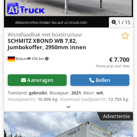
1
/
15
Wissellaadbak met boxstructuur
SCHMITZ
XBOND WB 7,82,
Jumbokoffer, 2950mm innen
€ 7.700
Bakum
206 km
Vaste prijs excl. btw
Aanvragen
Bellen
Toestand:
gebruikt
, Bouwjaar:
2021
, kleur:
wit
,
totaalgewicht:
16.000 kg
, maximaal laadgewicht:
12.750 kg
,
leeggewicht:
3.250 kg
, laadruimte inhoud:
56 m³
,
laadruimtebreedte:
2.480 mm
, laadruimte lengte:
7.700
Advertentie
mm
, laadruimtehoogte:
2.950 mm
, eerste registratie:
05/2021
, totale lengte:
7.700 mm
, bestuurderscabine:
dagcabine
, emissieklasse:
geen
, Uitrusting: