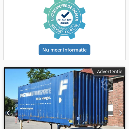
voor aanvragen: 40142 Krone, wissellaadbak / container *
Bouwjaar: 2005 Chodpfsyikugex Ak Aoa * 7,82 m * Vast dak
* Portaaldeuren * Textieluitvoering * Volledig dubbeldek
incl. draagbalken * Geschikt voor spoorvervoer – kraanbaar
* Overig * Totaalgewicht: 16.000 kg * Leeggewicht: 3.400 kg
* Laadvermogen: 12.600 kg * Toegestaan totaalgewicht:
16.000 kg * Binnenafmetingen: L=7700 mm, B=2480 mm,
H=2700 mm * Binnenvolume*: 52 m² * Hoekbeslagmaat E =
Nu meer informatie
5853 mm * Overhangmaat: 983 mm * Onderstelhoogte:
1120 mm * Palletplaatsen: 19 * Wissellaadbak 7,82 m *
Dubbeldek met balken Aansprakelijkheidsuitsluiting:
Wijzigingen, tussentijdse verkoop en fouten voorbehouden
Advertentie
Meer foto’s en video’s vindt u op onze website. Onze
uitgebreide service omvat onder andere: * Inkoop /
verkoop / verhuur van bedrijfswagens * Snelle en
eenvoudige financiering * Aanvragen van alle (export)
documenten * Bestellen van export- /
douanekentekenplaten * Voertuigvoorbereiding: nieuwe
zeilen, belettering, spuitwerk etc. * Professioneel laden /
ladingszekering * Keuring en registratie (TüV,
kentekenservice) * Overbringing van bedrijfswagens Vraag