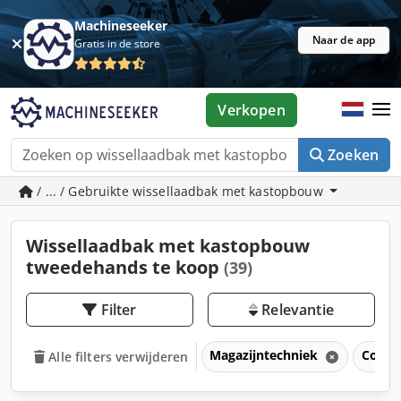
Machineseeker
Naar de app
Gratis in de store
Verkopen
Zoeken
/ ... / Gebruikte wissellaadbak met kastopbouw
Wissellaadbak met kastopbouw
tweedehands te koop
(39)
Filter
Relevantie
Magazijntechniek
Conta
Alle filters verwijderen