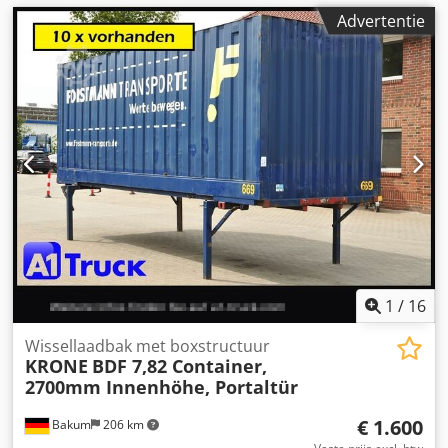
Advertentie
1
/
16
Wissellaadbak met boxstructuur
KRONE
BDF 7,82 Container,
2700mm Innenhöhe, Portaltür
€ 1.600
Bakum
206 km