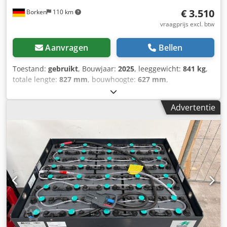
€ 3.510
Borken
110 km
vraagprijs excl. btw
Aanvragen
Bellen
Toestand:
gebruikt
, Bouwjaar:
2025
, leeggewicht:
841 kg
,
totale lengte:
827 mm
, bouwhoogte:
627 mm
,
bouwbreedte:
627 mm
, Tractiebatterij Batterijspanning: 48
V Batterijcapaciteit: 575 Ah Dcjdpfx Apozknvrshok
Advertentie
Batterijfabrikant: Hyster Aquamatic Batterijtype: PzS
Bouwjaar batterij: 2025 Conditie batterij: 80 - 100%