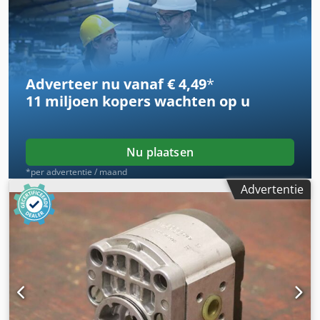
zie foto, vierkant 8 x 17 mm - Aantal: 7 pompen op
voorraad - Prijs: per stuk - Afmetingen: 84/82/H100 mm -
Gewicht: 2,0 kg
Adverteer nu vanaf € 4,49
*
11 miljoen kopers
wachten op u
Nu plaatsen
*per advertentie / maand
Advertentie