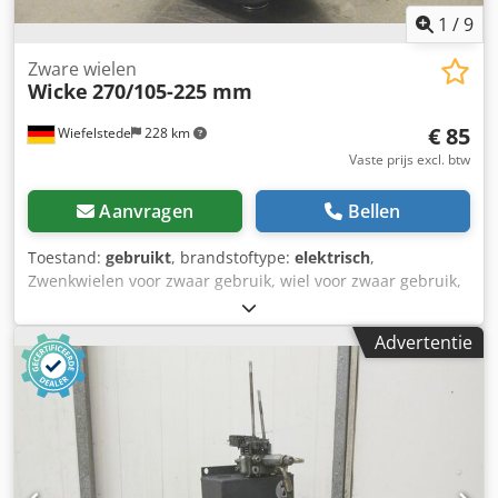
1
/
9
Zware wielen
Wicke
270/105-225 mm
€ 85
Wiefelstede
228 km
Vaste prijs excl. btw
Aanvragen
Bellen
Toestand:
gebruikt
, brandstoftype:
elektrisch
,
Zwenkwielen voor zwaar gebruik, wiel voor zwaar gebruik,
band, wiel voor vorkheftruckaandrijving Dedpfxef A Sl Re
Aphock -Fabrikant: Wicke- Elastische zware fiets -Wielmaat:
Advertentie
Ø 270/105-225 mm -Gatencirkel: Ø 188/9 mm -Prijs: per
stuk -Aantal: 2 stuk -Gewicht: 8,9 kg/stuk