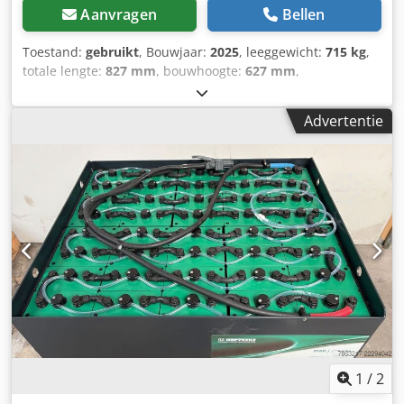
Aanvragen
Bellen
Toestand:
gebruikt
, Bouwjaar:
2025
, leeggewicht:
715 kg
,
totale lengte:
827 mm
, bouwhoogte:
627 mm
,
bouwbreedte:
519 mm
, Aandrijfbatterij Batterijspanning:
48V Batterijcapaciteit: 500Ah Batterijfabrikant: Hoppecke
Advertentie
Aquamatic Dsdpfx Aozknu Uspheck Batterijtype: PzS
Bouwjaar batterij: 2025 Batterijconditie: 80 - 100%
Beschrijving: Datum in gebruik genomen: 02/2025
1
/
2