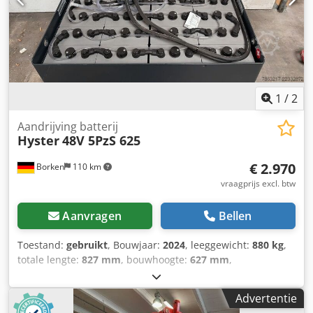
1
/
2
Aandrijving batterij
Hyster
48V 5PzS 625
€ 2.970
Borken
110 km
vraagprijs excl. btw
Aanvragen
Bellen
Toestand:
gebruikt
, Bouwjaar:
2024
, leeggewicht:
880 kg
,
totale lengte:
827 mm
, bouwhoogte:
627 mm
,
bouwbreedte:
627 mm
, Tractiebatterij Batterijspanning: 48
V Batterijcapaciteit: 625 Ah Batterijfabrikant: Hyster
Advertentie
Aquamatic Dcjdpjzlvrkefx Aphsk Batterijtype: PzS Bouwjaar