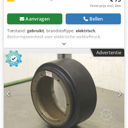
Vaste prijs excl. btw
Aanvragen
Bellen
Toestand:
gebruikt
, brandstoftype:
elektrisch
,
Besturingseenheid voor elektrische vorkheftruck,
aandrijfmotor, motorbesturing, motorcontroller, besturing,
rijbesturing, digitale besturingseenheid, elektronische
Advertentie
stuurcontroller, proportionele versterker -Fabrikant:
Jorgensen, Proportionele versterker -Type: C257000005
M/Versie: P25727 .: 10533 Dcsdpogp Tnhsfx Aphok -
Afmetingen: 110/60/H30 mm -Gewicht: 0,2 kg