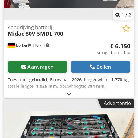
1
/
2
Aandrijving batterij
Midac
80V 5MDL 700
€ 6.150
Borken
110 km
vraagprijs excl. btw
Aanvragen
Bellen
Toestand:
gebruikt
, Bouwjaar:
2026
, leeggewicht:
1.770 kg
,
totale lengte:
1.025 mm
, bouwhoogte:
784 mm
,
bouwbreedte:
861 mm
, Aandrijfbatterij Batterijspanning:
80V Batterijcapaciteit: 700Ah Batterijfabrikant: Midac
Advertentie
Aquamatic Djdpezknvlsfx Aphsck Batterijtype: PzS
Bouwjaar batterij: 2026 Staat van de batterij: Nieuw