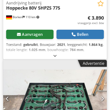
Aandrijving batterij
Hoppecke
80V 5HPZS 775
€ 3.890
Borken
110 km
vraagprijs excl. btw
Aanvragen
Bellen
Toestand:
gebruikt
, Bouwjaar:
2021
, leeggewicht:
1.864 kg
,
totale lengte:
1.025 mm
, bouwhoogte:
784 mm
,
bouwbreedte:
852 mm
, Aandrijfbatterij Batterijspanning:
80V Batterijcapaciteit: 775Ah Batterijfabrikant: Hoppecke
Advertentie
Aquamatic Batterijtype: PzS Dcsdpfxozknu Io Aphjk
Bouwjaar batterij: 2021 Conditie batterij: 80 - 100%
Beschrijving: Datum laatste onderhoud: 03/2026