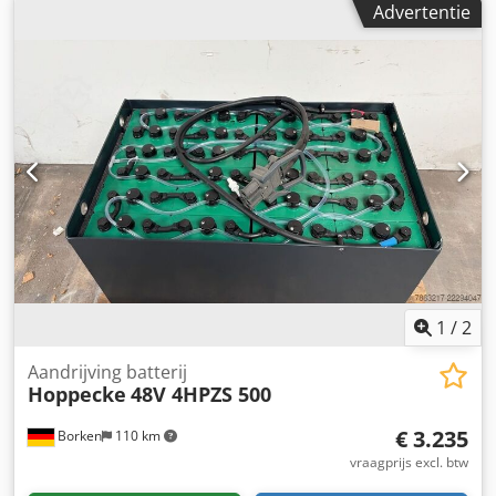
Advertentie
Batterijfabrikant: Midac Aquamatic Batterijtype: PzS
Bouwjaar batterij: 2026 Staat van de batterij: Nieuw
1
/
2
Aandrijving batterij
Hoppecke
48V 4HPZS 500
€ 3.235
Borken
110 km
vraagprijs excl. btw