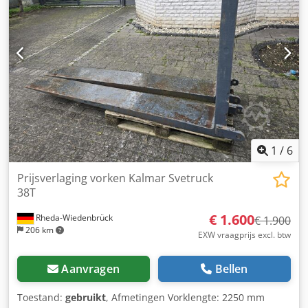
1
/
6
Prijsverlaging vorken Kalmar Svetruck
38T
€ 1.600
Rheda-Wiedenbrück
€ 1.900
206 km
EXW vraagprijs excl. btw
Aanvragen
Bellen
Toestand:
gebruikt
, Afmetingen Vorklengte: 2250 mm