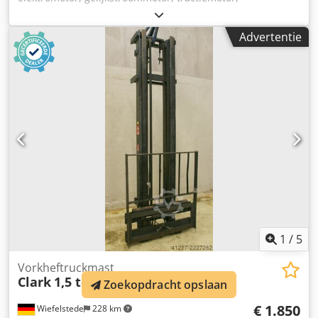
aandrijfmotor -Chassis: voor vorkheftrucks -met:
draaikrans -wielopname -Dwg. Nee. 5.44.181 -1 stuk
Advertentie
Deelnr.: 01472 -1 stuk Deelnr.: 01423 -Aantal: 2x
landingsgestel beschikbaar -Prijs: per stuk -Maten:
290/290/H290 mm Dcsdpfx Apjc H S Efehok -gewicht: 32 kg
1
/
5
Vorkheftruckmast
Clark
1,5 to 4,6 m
Zoekopdracht opslaan
€ 1.850
Wiefelstede
228 km