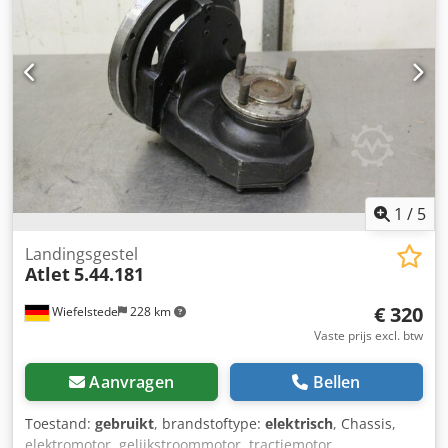
1
/
5
Landingsgestel
Atlet
5.44.181
€ 320
Wiefelstede
228 km
Vaste prijs excl. btw
Aanvragen
Bellen
Toestand:
gebruikt
, brandstoftype:
elektrisch
, Chassis,
elektromotor, gelijkstroommotor, tractiemotor,