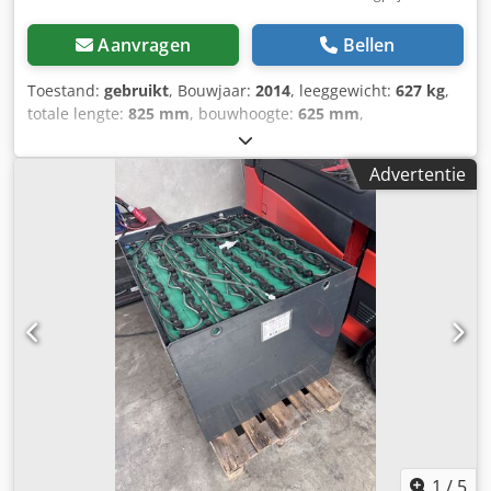
Aanvragen
Bellen
Toestand:
gebruikt
, Bouwjaar:
2014
, leeggewicht:
627 kg
,
totale lengte:
825 mm
, bouwhoogte:
625 mm
,
bouwbreedte:
325 mm
, Aandrijfbatterij Batterijspanning:
24V Dcjdpoztg Hzsfx Aphok Batterijcapaciteit: 625Ah
Advertentie
Batterijfabrikant: Midac Batterijtype: PzS Bouwjaar batterij:
2014 Conditie batterij: 60 - 80% Beschrijving: Capaciteit
65%. De prijs is inclusief de inname van een oude batterij.
Neem gerust contact met ons op als u verdere vragen
heeft. Naast dit model hebben we nog ongeveer 150
andere heftrucks op voorraad. Bekijk ons aanbod op onze
website: fleischmann-foerdertechnik. Wij kunnen u graag
een offerte aanbieden voor leasing en financiering, evenals
voor levering onder gunstige voorwaarden. Inruil van
Linde-apparatuur is ook mogelijk, zelfs als u geen apparaat
bij ons afneemt. De vermelde bedrijfsuren zijn afgelezen
op de datum van de advertentie. Onder voorbehoud van
tussentijdse verkoop, wijzigingen en vergissingen.
1
/
5