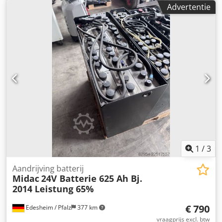
48V Batterijcapaciteit: 625Ah Batterijfabrikant: AIM Dcjdpfx
Advertentie
Aeztg H Iephek Batterijtype: PzS Bouwjaar batterij: 2022
Conditie batterij: 80 - 100% Beschrijving: Geschikt voor
Linde E 16, E 16 P, BR 386 en E 16 C-02 BR 335, alsmede
andere merken. De prijs is inclusief de inname van een
oude batterij. Capaciteit 85%.
1
/
3
Aandrijving batterij
Midac
24V Batterie 625 Ah Bj.
2014 Leistung 65%
€ 790
Edesheim / Pfalz
377 km
vraagprijs excl. btw