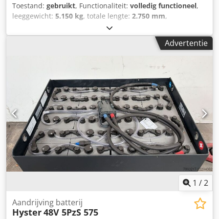
Toestand:
gebruikt
, Functionaliteit:
volledig functioneel
,
leeggewicht:
5.150 kg
, totale lengte:
2.750 mm
,
draagvermogen:
11.340 kg
, bouwbreedte:
3.400 mm
,
Accessoires Dsdpfx Apszlli Sehjck Staat: Gereviseerd
Advertentie
zonder garantie Technische staat: zeer goed Omschrijving:
SMAG 2-schelp bulkmateriaalgrijper, S/N 5311, Capaciteit
6,3m³,
1
/
2
Aandrijving batterij
Hyster
48V 5PzS 575