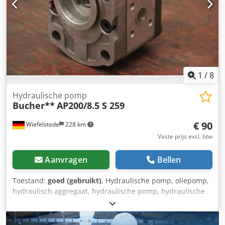
1
/
8
Hydraulische pomp
Bucher**
AP200/8.5 S 259
€ 90
Wiefelstede
228 km
Vaste prijs excl. btw
Aanvragen
Bellen
Toestand:
goed (gebruikt)
, Hydraulische pomp, oliepomp,
hydraulisch aggregaat, hydraulische pomp, hydraulische
pompen, rijmotor, aandrijfmotor, tandwielpomp, Gear
Pump - Fabrikant: Bucher, hydraulische tandwielpomp -
Type: AP200/8.5 S 259 Dodpfx Asvwka Depheck - Flens/as: