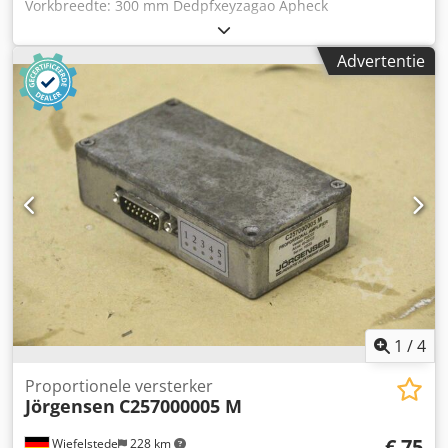
Vorkbreedte: 300 mm Dedpfxeyzagao Apheck
Draagvermogen: 19 t
Advertentie
1
/
4
Proportionele versterker
Jörgensen
C257000005 M
€ 75
Wiefelstede
228 km