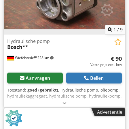
1
/
9
Hydraulische pomp
Bosch**
€ 90
Wiefelstede
228 km
Vaste prijs excl. btw
Aanvragen
Bellen
Toestand:
goed (gebruikt)
, Hydraulische pomp, oliepomp,
hydrauliekaggregaat, hydraulische pomp, hydrauliekpomp,
elektromotor, gelijkstroommotor, rijmotor, aandrijfmotor -
Fabrikant: Bosch, hydraulische pomp -Type: Flens/as: zie
Advertentie
foto, vierkant 8 x 17 mm -Aantal: 6 pompen beschikbaar
Dodevwi E Ejpfx Apheck -Prijs: per stuk -Afmetingen:
100/92/H84 mm -Gewicht: 2,0 kg