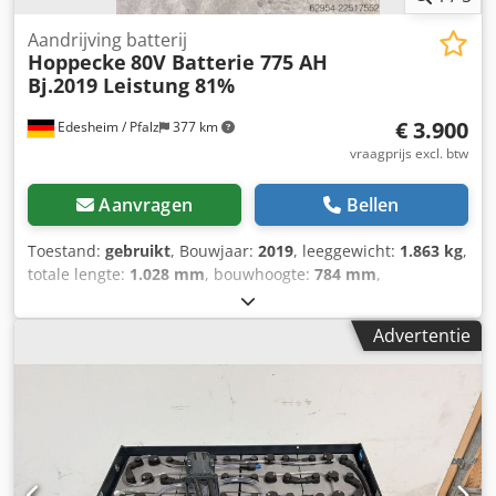
Aandrijving batterij
Hoppecke
80V Batterie 775 AH
Bj.2019 Leistung 81%
€ 3.900
Edesheim / Pfalz
377 km
vraagprijs excl. btw
Aanvragen
Bellen
Toestand:
gebruikt
, Bouwjaar:
2019
, leeggewicht:
1.863 kg
,
totale lengte:
1.028 mm
, bouwhoogte:
784 mm
,
bouwbreedte:
855 mm
, Aandrijfbatterij Djdpfx Aeztg
Hujpheck Batterijspanning: 80 V Batterijcapaciteit: 775 Ah
Advertentie
Batterijtype: PzS Bouwjaar batterij: 2019 Conditie batterij:
80 - 100% Beschrijving: Geschikt voor Linde BR 388 E 35, 40
en Linde BR387 E 25, 30, 35 HL en andere merken.
Capaciteit: 81%. De prijs is inclusief de inname van een
oude batterij.