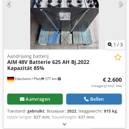
1
/
3
Aandrijving batterij
AIM
48V Batterie 625 AH Bj.2022
Kapazität 85%
€ 2.600
Edesheim / Pfalz
377 km
vraagprijs excl. btw
Aanvragen
Bellen
Toestand:
gebruikt
, Bouwjaar:
2022
, leeggewicht:
815 kg
,
totale lengte:
827 mm
, bouwhoogte:
627 mm
,
bouwbreedte:
627 mm
, Aandrijfbatterij Batterijspanning: