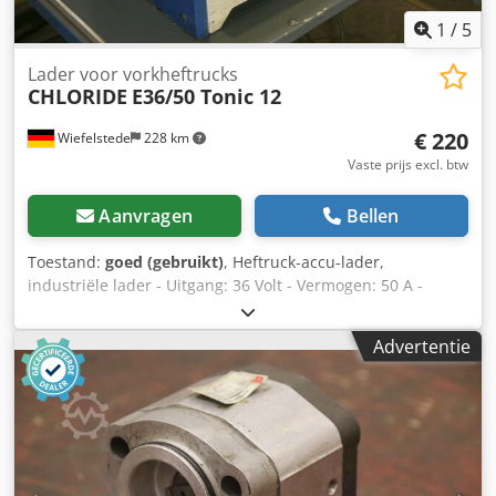
1
/
5
Lader voor vorkheftrucks
CHLORIDE
E36/50 Tonic 12
€ 220
Wiefelstede
228 km
Vaste prijs excl. btw
Aanvragen
Bellen
Toestand:
goed (gebruikt)
, Heftruck-accu-lader,
industriële lader - Uitgang: 36 Volt - Vermogen: 50 A -
Aansluiting: 220 Volt - Afmetingen: 560/350/H355 mm -
Gewicht: 40 kg Djdpfx Aob A Ig Ejphock
Advertentie