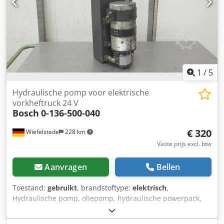
1
/
5
Hydraulische pomp voor elektrische
vorkheftruck 24 V
Bosch
0-136-500-040
€ 320
Wiefelstede
228 km
Vaste prijs excl. btw
Aanvragen
Bellen
Toestand:
gebruikt
, brandstoftype:
elektrisch
,
Hydraulische pomp, oliepomp, hydraulische powerpack,
hydraulische pomp, hydraulische pomp, elektromotor,
gelijkstroommotor, tractiemotor, aandrijfmotor -Aardpomp: