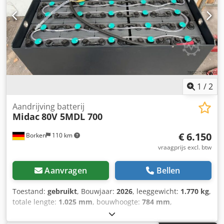
1
/
2
Aandrijving batterij
Midac
80V 5MDL 700
€ 6.150
Borken
110 km
vraagprijs excl. btw
Aanvragen
Bellen
Toestand:
gebruikt
, Bouwjaar:
2026
, leeggewicht:
1.770 kg
,
totale lengte:
1.025 mm
, bouwhoogte:
784 mm
,
bouwbreedte:
861 mm
, Aandrijfbatterij Dcodszknvfepfx
Aphok Batterijspanning: 80V Batterijcapaciteit: 700Ah