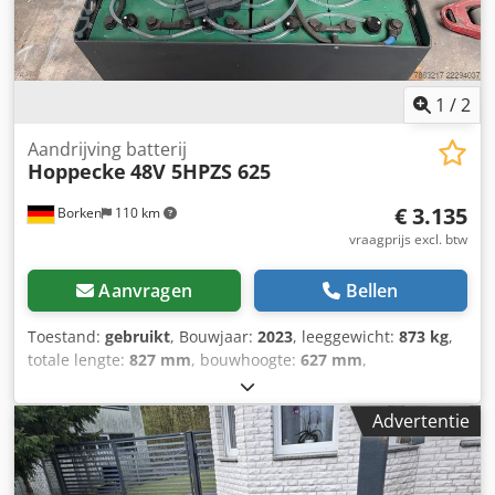
1
/
2
Aandrijving batterij
Hoppecke
48V 5HPZS 625
€ 3.135
Borken
110 km
vraagprijs excl. btw
Aanvragen
Bellen
Toestand:
gebruikt
, Bouwjaar:
2023
, leeggewicht:
873 kg
,
totale lengte:
827 mm
, bouwhoogte:
627 mm
,
bouwbreedte:
627 mm
, Aandrijfbatterij Batterijspanning:
48 V Batterijcapaciteit: 625 Ah Batterijfabrikant: Hoppecke
Advertentie
Aquamatic Batterijtype: PzS Bouwjaar batterij: 2023 Staat
van de batterij: 80 - 100% Dsdpfozknuzox Aphsck