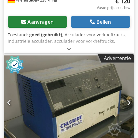
€ 120
Wiefelstede
228 km
Vaste prijs excl. btw
Aanvragen
Bellen
Toestand:
goed (gebruikt)
, Acculader voor vorkheftrucks,
industriële acculader, acculader voor vorkheftrucks,
industriële acculader, acculader voor schrobzuigmachines
-Fabrikant: Gansow, acculader voor schrobzuigmachines -
Advertentie
Type: E 24/24 DIGI-CONTROL -Ingangsspanning: 230 V 50
Hz -Vermogen: 24 V / 24 A -Afmetingen: 340/250/H225 mm
Dcodpfjzrlydex Aphjk -Gewicht: 12,1 kg