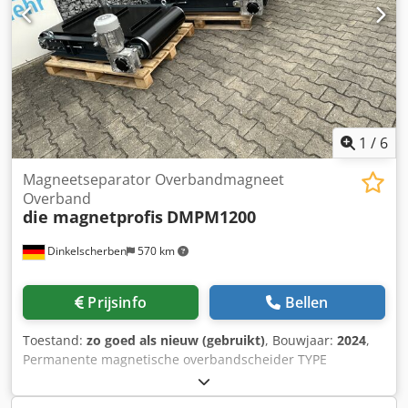
1
/
6
Magneetseparator Overbandmagneet
Overband
die magnetprofis
DMPM1200
Dinkelscherben
570 km
Prijsinfo
Bellen
Toestand:
zo goed als nieuw (gebruikt)
, Bouwjaar:
2024
,
Permanente magnetische overbandscheider TYPE
DMPM1200 1.800 x 900 x 220mm ===== Gelaste constructie
van massief staal Gelaste constructie & gelakt RAL 7016