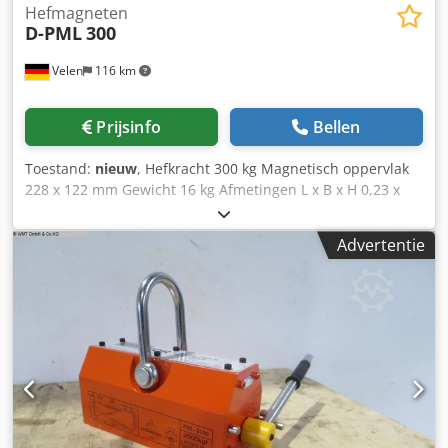
Hefmagneten
D-PML
300
Velen
116 km
Prijsinfo
Bellen
Toestand:
nieuw
, Hefkracht 300 kg Magnetisch oppervlak
228 x 122 mm Gewicht 16 kg Afmetingen L x B x H 0,23 x
0,122 x 0,112 m Dodpfxsvblgao Apyjck
Advertentie