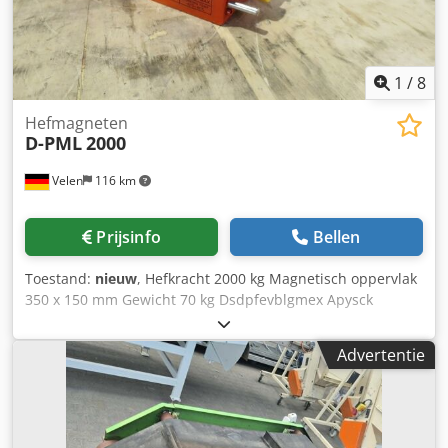
1
/
8
Hefmagneten
D-PML
2000
Velen
116 km
Prijsinfo
Bellen
Toestand:
nieuw
, Hefkracht 2000 kg Magnetisch oppervlak
350 x 150 mm Gewicht 70 kg Dsdpfevblgmex Apysck
Advertentie