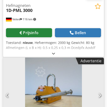
Hefmagneten
1D-PML
3000
Velen
116 km
Prijsinfo
Bellen
Toestand:
nieuw
, Hefvermogen: 2000 kg Gewicht: 80 kg
Afmetingen (L x B x H): 0,5 x 0,25 x 0,3 m Dcedpfx Aovblf
Njpysk
Advertentie