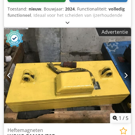
Toestand:
nieuw
, Bouwjaar:
2024
, Functionaliteit:
volledig
functioneel
, Ideaal voor het scheiden van ijzerhoudende
onzuiverheden uit granulaten zoals plastic en droge,
vrijstromende poeders zoals meel en suiker in vrije val
Advertentie
transportsystemen. Djdpfx Ajuc S Ihopyock We voeren
graag een test uit met uw materiaal om er zeker van te zijn
dat ons product perfect aan uw eisen voldoet. Als u nog
vragen hebt, aarzel dan niet om contact met ons op te
nemen.
1
/
5
Heftemagneten