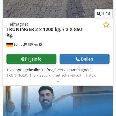
1
/
4
Hefmagnet
TRUNINGER
2 x 1200 kg. / 2 X 850
kg.
Bottrop
130 km
Prijsinfo
Bellen
Toestand:
gebruikt
, Hefmagneet / kraanmagneet
TRUNINGER: 1. 2 x 2200 kg met schakelkast – 1 stuk.
Buisbundels – 2 x 850 kg. Staafstaal – 2 x 2200 kg. 2. 2 x
850 kg met schakelkast – 1 stuk. Magneten – 2 x 850 kg.
Haken – 2 x 2000 kg. Dodpfx Asu U I Rcepyeck