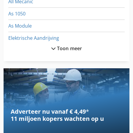
All Mecanic
As 1050
As Module
Elektrische Aandrijving
Toon meer
Elektromagnetische Schijf Koppeling
Ess Mig Mag 205 M
Ess Mig Mag 240 M
Ess Mig Mag 302 M
Generator
Adverteer nu vanaf € 4,49
*
German
11 miljoen kopers
wachten op u
Ka 77