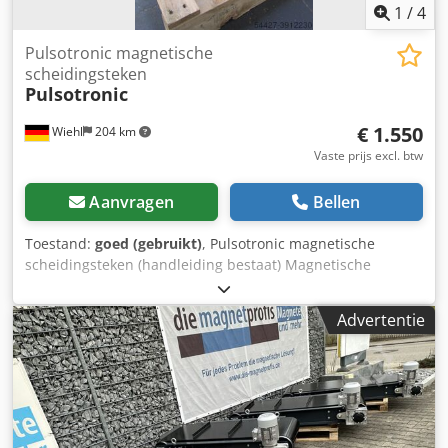
1
/
4
Pulsotronic magnetische
scheidingsteken
Pulsotronic
€ 1.550
Wiehl
204 km
Vaste prijs excl. btw
Aanvragen
Bellen
Toestand:
goed (gebruikt)
, Pulsotronic magnetische
scheidingsteken (handleiding bestaat) Magnetische
scheidingsteken voor bijvoorbeeld materiële cleaner
Nieuwprijs: €4850 Dcjdsd Dpvhspfx Apyjk
Advertentie