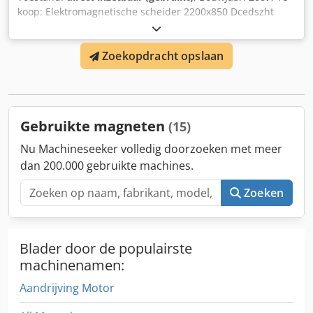
koop: Elektromagnetische scheider 2200x850 Dcedszht
Uuspfx Apyjk ✅ Mogelijkheid tot het organiseren van
transport ✅ Groot aanbod van transportbanden op
Zoekopdracht opslaan
voorraad Neem gerust contact met ons op. We helpen u
graag bij het kiezen van de juiste transportband voor uw
behoeften.
Gebruikte magneten
(15)
Nu Machineseeker volledig doorzoeken met meer
dan 200.000 gebruikte machines.
Zoeken
Blader door de populairste
machinenamen:
Aandrijving Motor