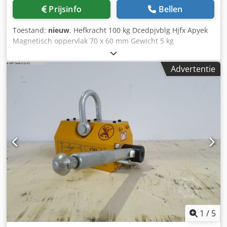
Prijsinfo
Bellen
Toestand:
nieuw
, Hefkracht 100 kg Dcedpjvblg Hjfx Apyek
Magnetisch oppervlak 70 x 60 mm Gewicht 5 kg
Afmetingen L x B x H 100 x 120 x 120 m
Advertentie
1
/
5