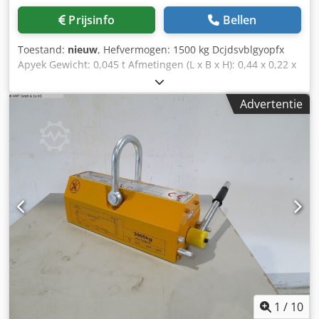
gelast 420 x 420 x 200mm 420 x 420 x 250mm 620 x 420 x
Prijsinfo
Bellen
200mm 620 x 520 x 200mm 820 x 520 x 200mm 820 x 520 x
250mm volledig gelaste roestvrijstalen behuizing om de
Toestand:
nieuw
, Hefvermogen: 1500 kg Dcjdsvblgyopfx
magnetische kern te beschermen ringogen voor ophanging
Apyek Gewicht: 0,045 t Afmetingen (L x B x H): 0,44 x 0,22 x
Reinigingslade voor het eenvoudig verwijderen van
0,25 m
opgehoopte vuildeeltjes. Montage over alle [...]
Advertentie
1
/
10