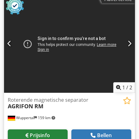
1
/
2
Roterende magnetische separator
AGRIFON
RM
Wuppertal
159 km
Prijsinfo
Bellen