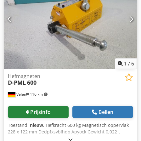
1
/
6
Hefmagneten
D-PML
600
Velen
116 km
Prijsinfo
Bellen
Toestand:
nieuw
, Hefkracht 600 kg Magnetisch oppervlak
228 x 122 mm Dedpfxsvblhdo Apyock Gewicht 0,022 t
Afmetingen L x B x H 0,23 x 0,122 x 0,112 m