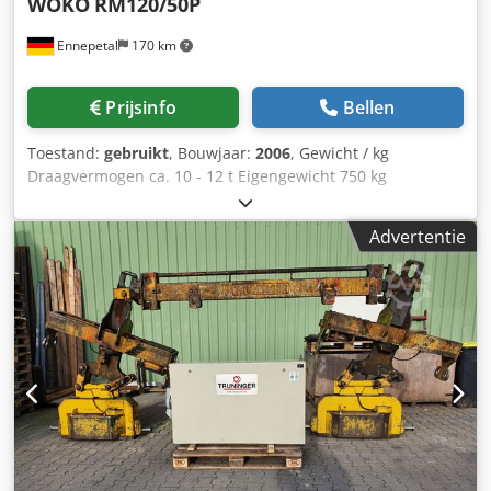
WOKO
RM120/50P
Ennepetal
170 km
Prijsinfo
Bellen
Toestand:
gebruikt
, Bouwjaar:
2006
, Gewicht / kg
Draagvermogen ca. 10 - 12 t Eigengewicht 750 kg
Draagvermogen: 12T met de juiste kettingen Dcodpfx Apsy
S D A Tsyok
Advertentie