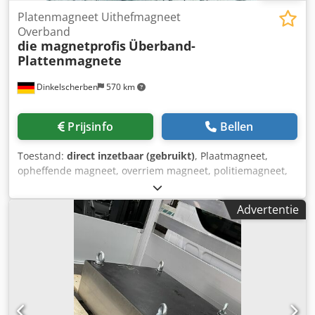
Platenmagneet Uithefmagneet
Overband
die magnetprofis
Überband-
Plattenmagnete
Dinkelscherben
570 km
Prijsinfo
Bellen
Toestand:
direct inzetbaar (gebruikt)
, Plaatmagneet,
opheffende magneet, overriem magneet, politiemagneet,
magnetische filter, magnetische separator wij hebben
altijd verschillende magneetmaterialen, modellen en
Advertentie
maten in voorraad. Standaard maten beschikbaar: 420 x
420 x 200mm 420 x 420 x 250mm 620 x 420 x 200mm
Dsdehupizspfx Apysck 620 x 520 x 200mm 820 x 520 x
200mm 820 x 520 x 250mm 1000 x 500 x 180mm 1200 x 500
x 180mm 1200 x 500 x 200mm 1200 x 500 x 250mm 1500 x
500 x 180mm 1500 x 500 x 200mm 1500 x 500 x 250mm
2000 x 500 x 180mm 2000 x 500 x 200mm 2000 x 500 x