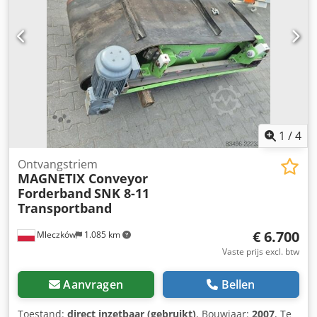
1
/
4
Ontvangstriem
MAGNETIX Conveyor
Forderband
SNK 8-11
Transportband
€ 6.700
Mleczków
1.085 km
Vaste prijs excl. btw
Aanvragen
Bellen
Toestand:
direct inzetbaar (gebruikt)
, Bouwjaar:
2007
, Te