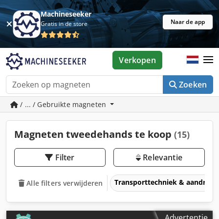
Machineseeker
Naar de app
Gratis in de store
Verkopen
Zoeken
/ ... / Gebruikte magneten
Magneten tweedehands te koop
(15)
Filter
Relevantie
Transporttechniek & aandrijft
Alle filters verwijderen
Advertentie