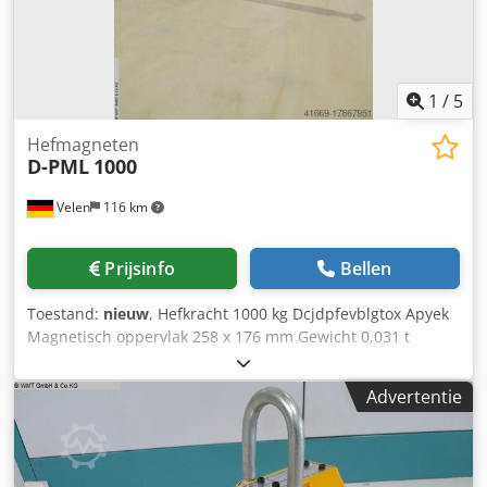
1
/
5
Hefmagneten
D-PML
1000
Velen
116 km
Prijsinfo
Bellen
Toestand:
nieuw
, Hefkracht 1000 kg Dcjdpfevblgtox Apyek
Magnetisch oppervlak 258 x 176 mm Gewicht 0,031 t
Afmetingen L x B x H 0,26 x 0,18 x 0,16 m
Advertentie