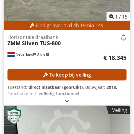
1
/
15
Eindigt over
11
d
4
h
19
min
12
s
Horizontale draaibank
ZMM
Sliven TUS-800
Nederland
0 km
€ 18.345
Te koop bij veiling
Toestand:
direct inzetbaar (gebruikt)
, Bouwjaar:
2013
,
Functionaliteit:
volledig functioneel
,
machine-/voertuignummer:
40032
, draaidoorsnede boven
de dwarsslede:
490 mm
, draaidiameter boven het bed-
Veiling
slede:
890 mm
, centerhoogte:
445 mm
, spilsnelheid
(max.):
1.000 rpm
, werkstukgewicht (max.):
5.000 kg
, Geen
minimumprijs – gegarandeerde verkoop tegen het hoogste
bod! TECHNISCHE GEGEVENS Draaiddiameter over bed: