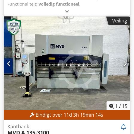
Functionaliteit:
volledig functioneel
,
machine-/voertuignummer:
80
, totale hoogte:
1.900 mm
,
totaalgewicht:
2.500 kg
, totale breedte:
2.200 mm
, totale
Veiling
lengte:
1.500 mm
, vermogen:
5 kW (6,80 pk)
, TECHNISCHE
GEGEVENS Vermogen: 5 kW MACHINEGEGEVENS Besturing:
Conventioneel Dcodpfx Adozrmvtorek Afmetingen en
gewicht Afmetingen (l x b x h): 1.500 x 2.200 x 1.900 mm
Leeggewicht: 2.500 kg Aantal transporteenheden: 3
UITRUSTING Documentatie Nieuwe Dathan-messensets
Gereedschap Meetaccessoires
1
/
15
Eindigt over
11
d
3
h
19
min
12
s
Kantbank
MVD
A 135-3100