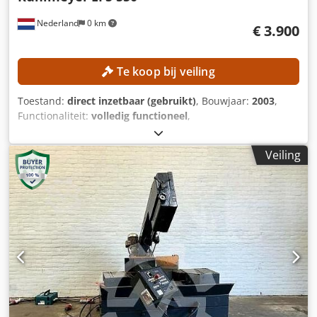
Nederland
0 km
€ 3.900
Te koop bij veiling
Toestand:
direct inzetbaar (gebruikt)
, Bouwjaar:
2003
,
Functionaliteit:
volledig functioneel
,
machine-/voertuignummer:
0312101
, werkbreedte:
550
mm
, totaalgewicht:
3.000 kg
, vermogen:
32 kW (43,51 pk)
,
Veiling
TECHNISCHE GEGEVENS Djdpfozrmqqox Adrsck Aantal
stations: 1 stuk Stationstype: Bandschuurmachine
Maximale werkbreedte: 550 mm MACHINEGEGEVENS
Vermogen: 32 kW Besturing: Conventioneel Bewerking:
Droog Afmetingen en gewicht Afmetingen (l x b x h): 1.700
x 2.700 x 2.900 mm Leeggewicht: 3.000 kg
Transportverpakkingen: 2 stuks UITRUSTING CE-markering