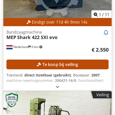
1
/
11
Eindigt over
11
d
4
h
9
min
12
s
Bandzaagmachine
MEP
Shark 422 SXI evo
Nederland
0 km
€ 2.550
Te koop bij veiling
Toestand:
direct inzetbaar (gebruikt)
, Bouwjaar:
2007
,
machine-/voertuignummer:
200421-16/0
, Functionaliteit:
volledig functioneel
, totaalgewicht:
1.500 kg
,
zaagbandlengte:
4.640 mm
, zaagbandbreedte:
34 mm
,
Veiling
TECHNISCHE DETAILS Dcjdpfxszrmnij Adrjk Zaagtype:
Halfautomatisch Uitvoering: Horizontaal Verstekzaag: Ja
Zaagcapaciteit rond: 360 mm Zaagbladlengte: 4.640 mm
Zaagbladbreedte: 34 mm Zaagbladdikte: 1,1 mm