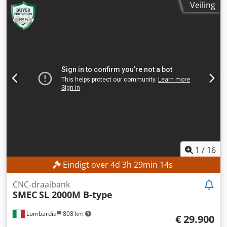
Veiling
1
/
16
Eindigt over
4
d
3
h
29
min
12
s
CNC-draaibank
SMEC
SL 2000M B-type
Lombardia
808 km
€ 29.900