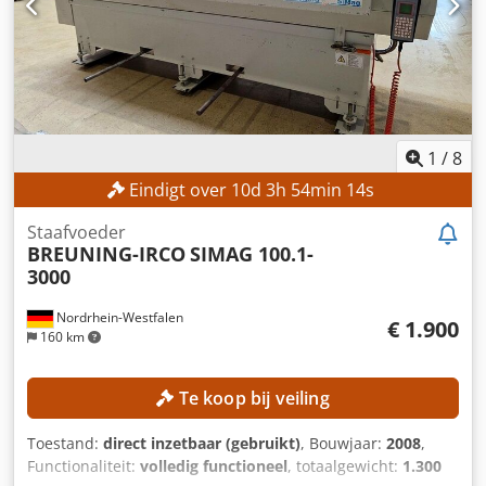
1
/
8
Eindigt over
10
d
3
h
54
min
12
s
Staafvoeder
BREUNING-IRCO
SIMAG 100.1-
3000
Nordrhein-Westfalen
€ 1.900
160 km
Te koop bij veiling
Toestand:
direct inzetbaar (gebruikt)
, Bouwjaar:
2008
,
Functionaliteit:
volledig functioneel
, totaalgewicht:
1.300