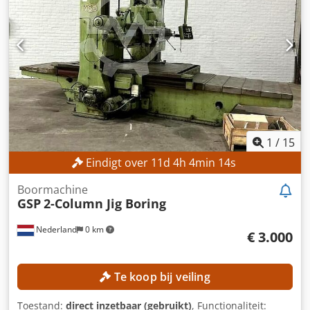
MACHINE-DETAILS Besturing: Teach-in Werkstukspanning:
Hydraulisch Vermogen: 3,5 kW Transportgewicht: 1.500 kg
Transportverpakkingen: 1 stuk UITRUSTING CE-markering
1
/
15
Eindigt over
11
d
4
h
4
min
12
s
Boormachine
GSP
2-Column Jig Boring
Nederland
0 km
€ 3.000
Te koop bij veiling
Toestand:
direct inzetbaar (gebruikt)
, Functionaliteit: