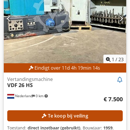
Automatische draadinvoer en -herpositionering: Ja
Maximale afmetingen werkstuk: 1.200 × 700 × 400 mm
Besturing en diëlektrische vloeistof CNC-besturing:
CHARMILLES Reservoir voor diëlektrische vloeistof: 1.200 l
Dcodpfx Adezpxg Ssrjk Filtersysteem: Patronenfilter
MACHINEGEGEVENS Gewicht machine: 3.500 kg
UITVOERING - Koelaggregaat
1
/
23
Eindigt over
11
d
4
h
19
min
12
s
Vertandingsmachine
VDF
26 HS
Nederland
0 km
€ 7.500
Te koop bij veiling
Toestand:
direct inzetbaar (gebruikt)
, Bouwjaar:
1959
,