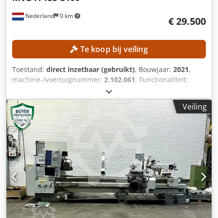
Nederland
0 km
€ 29.500
Te koop bij veiling
Toestand:
direct inzetbaar (gebruikt)
, Bouwjaar:
2021
,
machine-/voertuignummer:
2.102.061
, Functionaliteit:
volledig functioneel
, perskracht:
135 t
, slaglengte:
210
mm
, keeltdiepte:
410 mm
, controller model:
Cybelec
Veiling
CybTouch 8W
, werkbreedte:
3.100 mm
, TECHNISCHE
SPECIFICATIES Perskracht: 135 ton Maximale werkbreedte:
3.100 mm Afstand tussen de stijlen: 2.500 mm Oversteek:
410 mm Diepte van de achterstop: 750 mm Maximale slag:
210 mm Aantal assen: 4 (Y1, Y2, X, R) MACHINE DETAILS
Besturing: Cybelec CybTouch 8W Vermogen: 11 kW Type
gereedschapshouder: Europees model Stempelhouder:
Standaard Afmetingen en gewicht Afmetingen (L x B x H):
3.720 × 2.300 × 2.750 mm Transportgewicht: 7.700 kg
Aantal transporteenheden: 1 UITRUSTING Dedezrmu Nspfx
Adrjck Gereedschap CE-markering Documentatie