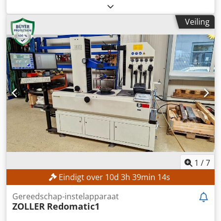
machine-/voertuignummer:
163190
, slijplengte:
600 mm
,
slijpbreedte:
300 mm
, werkstukgewicht (max.):
270 kg
,
Veiling
diameter van de slijpschijf:
350 mm
, afstand tafel tot
spilcentrum:
565 mm
, Zo goed als nieuwe horizontale
vlakschlijpmachine met weinig gebruiksuren! TECHNISCHE
GEGEVENS Slijpbereik Slijplengte: 600 mm Slijpbreedte:
300 mm Werktablet en werkstukbelasting Afmetingen
tablet: 300 mm × 630 mm Maximaal werkstukgewicht: 270
kg Afstand spindelas – tabletoppervlak: 565 mm
Verplaatsingen en aanvoeren Verplaatsing X-as: 765 mm
Verplaatsing Y-as: 340 mm Verdeling schaalring Y-as: 0,02
mm Verdeling schaalring Z-as: 0,005 mm Automatische
dwarsaanvoer Z-as: 0,1–8 mm Aanvoersnelheden en snelle
verplaatsingen Hydraulische aanvoer X-as: 7–23 m/min
Snelle verplaatsing Y-as: 990 mm/min Snelle verplaatsing
Z-as: 460 mm/min Slijpschijf Afmetingen slijpschijf: 350
1
/
7
mm × 40 mm × 127 mm MACHINEGEGEVENS Type
Eindigt over
10
d
3
h
39
min
12
s
besturing: Conventioneel 2-assige positie-aanduiding:
KNUTH Xpos 3.1 Motorvermogen slijpspindel: 5,5 kW Totaal
Gereedschap-instelapparaat
benodigd vermogen: 7 kW Afmetingen en gewicht
ZOLLER
Redomatic1
Machineafmetingen: 2.800 mm × 2.200 mm × 1.890 mm