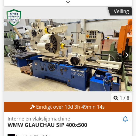
kg
, vermogen:
2 kW (2,72 pk)
, controller model:
HBG 10
,
werkstuklengte (max.):
3.000 mm
, balkdoorvoer:
60 mm
,
Veiling
TECHNISCHE GEGEVENS Maximale werkstuklengte: 3.000
mm Dcjdpjzqcv Tjfx Adrsk Diameter van de geleidekanaal:
ca. 60 mm MACHINEGEGEVENS Bedieningspaneel: HBG 10
Aandrijfvermogen: 2 kW Gewicht: 1.300 kg
1
/
8
Eindigt over
10
d
3
h
49
min
12
s
Interne en vlakslijpmachine
WMW GLAUCHAU
SIP 400x500