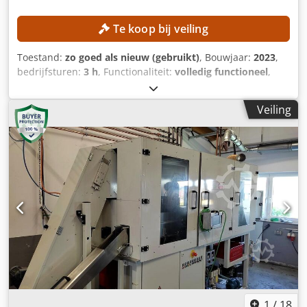
Te koop bij veiling
Toestand:
zo goed als nieuw (gebruikt)
, Bouwjaar:
2023
,
bedrijfsturen:
3 h
, Functionaliteit:
volledig functioneel
,
machine-/voertuignummer:
S2000BM-00308
,
draaidoorsnede boven de dwarsslede:
360 mm
,
Veiling
draailengte:
540 mm
, draaidoorsnede:
360 mm
,
spilsnelheid (max.):
4.500 rpm
, verplaatsingsafstand X-as:
210 mm
, verplaatsingsafstand Z-as:
600 mm
,
balkdoorvoer:
68 mm
, Slechts 3 bedrijfsuren - de machine
is tot nu toe nog niet ingezet vanwege een projectuitstel.
Nieuwprijs: 124.000 EUR, exclusief BTW. TECHNISCHE
DETAILS Max. bewerkingsdiameter boven het bed: 510 mm
Max. bewerkingsdiameter boven het slijpen: 360 mm Max.
draaidiameter: 360 mm Max. draailengte: 540 mm
SPOEDEL Spoedeltap: A2-6" Stafdoorlaat: 68 mm Max.
spindeltoerental: 4.500 min⁻¹
Hoofdspindelmotorvermogen: 15 / 18,5 kW C-as: continu
REVOLVERKOP Gereedschapsstations: 12 / BMT 55
Gemotoriseerde gereedschapsstations: 3,7 / 5,5 kW
1
/
18