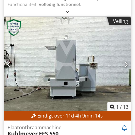
Functionaliteit:
volledig functioneel
,
machine-/voertuignummer:
291/01
, draaidoorsnede boven
de dwarsslede:
290 mm
, draaidiameter boven het bed-
Veiling
slede:
500 mm
, centerhoogte:
250 mm
, spilsnelheid
(max.):
2.800 rpm
, afstand tussen de centers:
1.500 mm
,
TECHNISCHE GEGEVENS Draaidiameter over het bed: 500
mm Draaidiameter over het kruisstuk: 290 mm
Spindelsnelheidsbereik: 2 – 2.800 omw/min
Spindeldoorlaat: 70 mm Hartafstand: 250 mm Afstand
tussen de centers: 1.500 mm Bedbreedte: 365 mm
MACHINEGEGEVENS Besturing: Teach-in
Aansluitvermogen: 15 kW Afmetingen en gewicht Dodpfx
Ajzrmq Dodreck Transportafmetingen (l × b × h): 3.700 ×
1.650 × 1.900 mm (?) Transportgewicht: 3.300 kg
UITRUSTING Documentatie Documentatie CE-markering
1
/
13
Eindigt over
11
d
4
h
9
min
12
s
Plaatontbraammachine
Kuhlmeyer
EFS 550