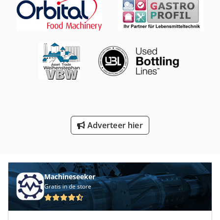
Mi Nn
Ng 200
Nu 204
Platform Type Mb
Tur 560
Vervoer
Adverteer hier
Vervoer Manden
Voertuigen
Werken Voertuig
Machineseeker
Gratis in de store