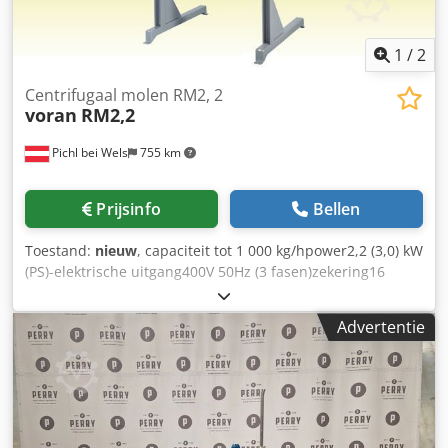
1
/
2
Centrifugaal molen RM2, 2
voran
RM2,2
Pichl bei Wels
755 km
Prijsinfo
Bellen
Toestand:
nieuw
, capaciteit tot 1 000 kg/hpower2,2 (3,0) kW
(PS)-elektrische uitgang400V 50Hz (3 fasen)zekering16
Afmetingen: lengte550 mmwidth550 mm breedte520 mm
hoogte1 145 mm hoogte met statief1 530 mm insteek-
Advertentie
resp. ontlaadhoogte1 530 mm gewicht (zonder / met
statief)45 / 60 kgmateriaal1.4301 / AISI
304mashontladingshoogte660 mm geschikt voor een front-
en steenvruchtenmutscherm met een snijscherm9 mm.
Csdpfx Ajb I Sw Ieaneha