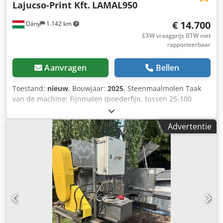
Lajucso-Print Kft.
LAMAL950
€ 14.700
Dány
1.142 km
EXW vraagprijs BTW niet
rapporteerbaar
Aanvragen
Bellen
Toestand:
nieuw
, Bouwjaar:
2025
, Steenmaalmolen Taak
van de machine: Fijnmalen (poederfijn, tussen 25-100
micron). Chodpoxvw Tkofx Aansa Tijdens het malen met
stenen worden de deeltjes afgerond en minder gebroken,
Advertentie
waardoor het meel fijn en zacht aanvoelt. De volgende
producten kunnen worden gemalen: - Granen: tarwe,
maïs, rijst, rogge, kikkererwten, gierst, sorghum, boekweit,
oergraan. - Gedroogde planten, vruchten, ui, knoflook,
paprika, wortel, groente, komijn, peper. Gedroogd:
framboos, aardbei, zure kers, braam. - Geperste zaden
(droge massa na oliepersing): zonnebloem, soja,
oliepompoen, hennepzaad, lijnzaad, rozenbottelzaad,
druivenpitten. - Gedroogde kruiden, bladeren, grassen: