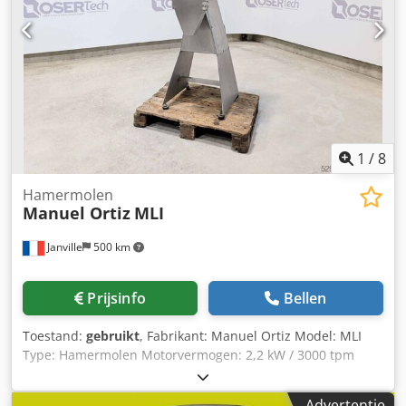
1
/
8
Hamermolen
Manuel Ortiz
MLI
Janville
500 km
Prijsinfo
Bellen
Toestand:
gebruikt
, Fabrikant: Manuel Ortiz Model: MLI
Type: Hamermolen Motorvermogen: 2,2 kW / 3000 tpm
Chsdpfxsyhhw Eo Aanoa Zeef: 2 mm Machine-afmetingen:
50 x 45 x 125 cm Gewicht: 40 kg
Advertentie