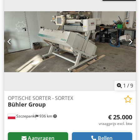
schroef - Rollendiameter: 8" - Rollenbreedte: 2" - Rollen
druk: Luchthydraulisch boostersysteem (ENERPACK
BOOSTER) Fitzpatrick Fitzmill - Model: M5A - Materiaal:
Productcontactdelen van roestvrij staal AISI 316 -
Rotortoerental: 1000 - 3000 tpm - Aandrijving: 3 PK
Inclusief: bedieningspaneel.
1
/
9
OPTISCHE SORTER - SORTEX
Bühler Group
€ 25.000
Szczepanki
936 km
vraagprijs excl. btw
Aanvragen
Bellen