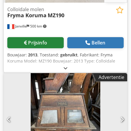
Colloïdale molen
Fryma Koruma
MZ190
Janville
500 km
Prijsinfo
Bellen
Bouwjaar:
2013
, Toestand:
gebruikt
, Fabrikant: Fryma
Koruma Model: MZ190 Bouwjaar: 2013 Type: Colloïdale
molen Vermogen: 45 kW Geschatte capaciteit (volgens
fabrikant): 2.600–26.000 l/u Deeltjesgrootte product: 100–
Advertentie
500 µm Technische tekeningen beschikbaar Chsdpey H
Rfksfx Aanea