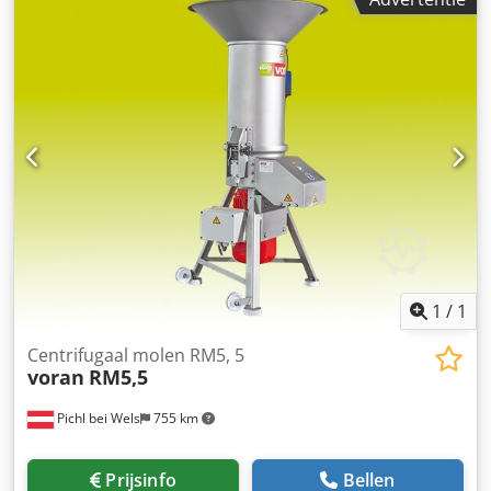
1
/
1
Centrifugaal molen RM5, 5
voran
RM5,5
Pichl bei Wels
755 km
Prijsinfo
Bellen