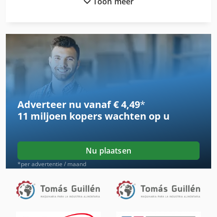
Toon meer
Dil 00 M
Ess Mig Mag 205 M
Fngj 20
Generator
German
Adverteer nu vanaf € 4,49
*
Ka 77
11 miljoen kopers
wachten op u
Laden Koelkast
Ls 703
Nu plaatsen
Matten
*per advertentie / maand
Mb 322
Meten Van De Plaat