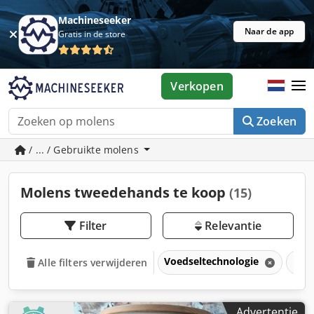
Machineseeker
Naar de app
Gratis in de store
Verkopen
Zoeken
/ ... / Gebruikte molens
Molens tweedehands te koop
(15)
Filter
Relevantie
Voedseltechnologie
Mol
Alle filters verwijderen
Advertentie