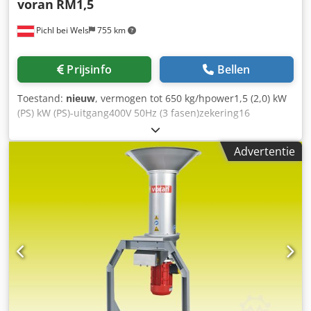
voran
RM1,5
Pichl bei Wels
755 km
Prijsinfo
Bellen
Toestand:
nieuw
, vermogen tot 650 kg/hpower1,5 (2,0) kW
(PS) kW (PS)-uitgang400V 50Hz (3 fasen)zekering16
Toevoegingen: lengte500 mmwidth420 mm hoogte890 mm
hoogte met standaard1 615 mm insteek- resp.
Advertentie
uitblaashoogte1 615 mm gewicht (zonder / met
standaard)25 / 40 kgmateriaal1.4301 / AISI
304mashontladingshoogte690 mm geschikt voor een maai-
en steengruisafscherming8 mm van de levering. Codpob I
Sw Aofx Aansha