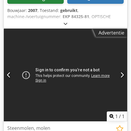
Bouwjaar:
2007
, Toestand:
gebruikt
,
machine-/voertuignummer:
EKP 84325-81
, OPTISCHE
SORTER VOOR VERWIJDEREN VAN VERONTREINIGINGEN -
SORTEX van Bühler Type: MEAF DevCtrl Bouwjaar: 2007
Advertentie
Cjdpsyv Aitjfx Aanjha Geavanceerde optische machine voor
het automatisch sorteren van bulkproducten, voornamelijk
levensmiddelen, op kleur, vorm en structuur. Apparaat is
mechanisch in orde. Vereist kalibratie. De opgegeven prijs
is exclusief transport.
1
/
1
Steenmolen, molen