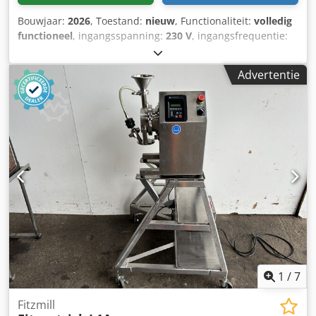
Bouwjaar:
2026
, Toestand:
nieuw
, Functionaliteit:
volledig
functioneel
, ingangsspanning:
230 V
, ingangsfrequentie:
50 Hz
, DGUV gecertificeerd tot:
08/2027
,
machine-/voertuignummer:
2026
, NIEUW - NIEUW Mockmill
Advertentie
Lino 200 graanmolen NIEUW - NIEUW Steenmolen voor
granen, peulvruchten en specerijen Tafelmodel van hout
Lino 200 Maalwerkturbine met een capaciteit van ca.
200g/minuut Chjdpfxsfxk Tqo Aanja Maalgraad: Traploos
instelbaar van zeer fijn tot grof Aansluiting 220V
Afmetingen: 208 x 242 x 380 mm, BxDxH NIEUWE machine
met garantie + service Bezoek onze Milbrandt Store met
demonstratiebakkerij en veel bakkerijmachines en
apparaten!
1
/
7
Fitzmill