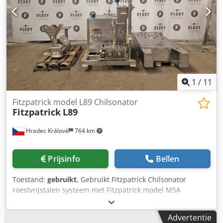
1
/
11
Fitzpatrick model L89 Chilsonator
Fitzpatrick
L89
Hradec Králové
764 km
Prijsinfo
Bellen
Toestand:
gebruikt
, Gebruikt Fitzpatrick Chilsonator
roestvrijstalen systeem met Fitzpatrick model M5A
comminutor. Chjdoxd Alnjpfx Aanea - Fabrikant: Fitzpatrick
- Model: L89 - Materiaal: Productcontactdelen van roestvrij
Advertentie
staal AISI 316 - Doseersysteem: Horizontale en verticale