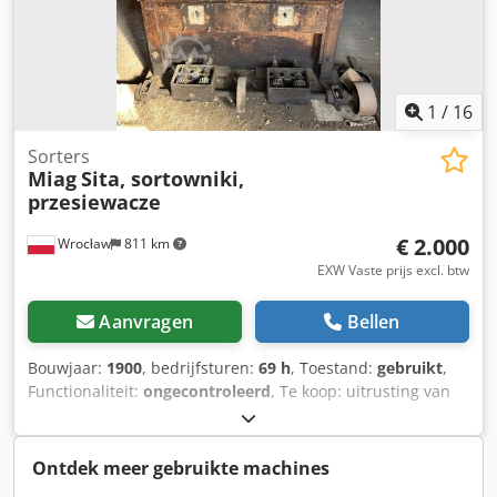
1
/
16
Sorters
Miag
Sita, sortowniki,
przesiewacze
€ 2.000
Wrocław
811 km
EXW Vaste prijs excl. btw
Aanvragen
Bellen
Bouwjaar:
1900
, bedrijfsturen:
69 h
, Toestand:
gebruikt
,
Functionaliteit:
ongecontroleerd
, Te koop: uitrusting van
een stoommolen uit 1887. De staat van de machines is
zoals te zien op de foto's. De machines waren volledig
functioneel tot 2016. Ik spreek Engels. Cjdpfjzbz Svex
Ontdek meer gebruikte machines
Aaneha