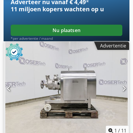
Adverteer nu vanaf € 4,49
*
11 miljoen kopers
wachten op u
Nu plaatsen
*per advertentie / maand
Advertentie
1
/
11