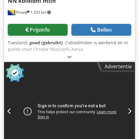
NN
koloidni mlin
Privalj
1.333 km
Prijsinfo
Bellen
Toestand:
goed (gebruikt)
, Colloïdmolen is werkend en in
goede staat Chsdjw Nbqzopfx Aanja
Advertentie