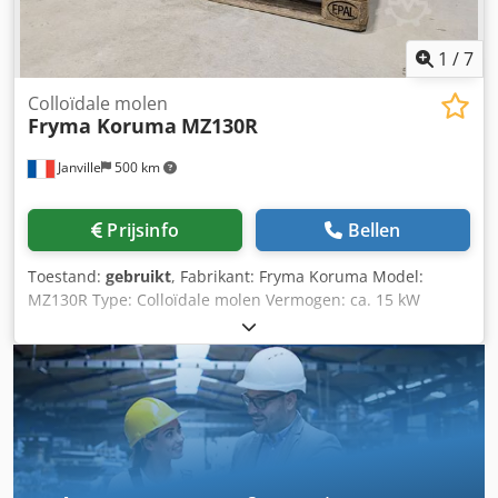
1
/
7
Colloïdale molen
Fryma Koruma
MZ130R
Janville
500 km
Prijsinfo
Bellen
Toestand:
gebruikt
, Fabrikant: Fryma Koruma Model:
MZ130R Type: Colloïdale molen Vermogen: ca. 15 kW
Geschatte capaciteit (volgens fabrikant): 700–7000 l/u
Cjdpfxsy Iqi Es Aaneha Product deeltjesgrootte: 100–500
µm