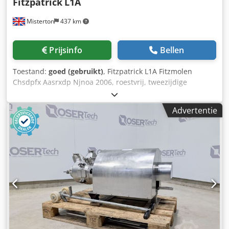
Fitzpatrick
L1A
Misterton
437 km
Prijsinfo
Bellen
Toestand:
goed (gebruikt)
, Fitzpatrick L1A Fitzmolen
Chsdpfx Aasrxdp Njnoa 2006, roestvrij, tweezijdige
messen, 150mm afgeronde snijkamer, voor natte en droge
producten, twee dozen met reserveonderdelen,
Advertentie
gemonteerd op mobiel frame