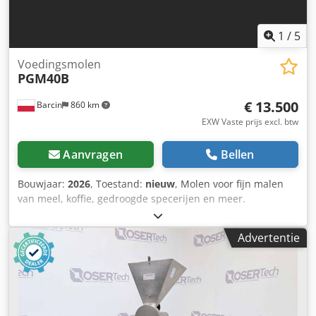
1
/
5
Voedingsmolen
PGM40B
€ 13.500
Barcin
860 km
EXW Vaste prijs excl. btw
Aanvragen
Bellen
Bouwjaar:
2026
, Toestand:
nieuw
, Molen voor fijn malen
van meel, koffie, gedroogde specerijen en meer.
Maalbereik van 20–120 mesh. Capaciteit 100–400 kg per
uur. Motorsnelheid 3400 omw/min. Machinegewicht 600
Advertentie
kg. Benodigde vermogen 11 kW. De machine is voorzien
van een extra stofafzuiging met filtratie. De gehele
machine is vervaardigd uit RVS SUS304. Csdpfx Ask S
Rpujaneha