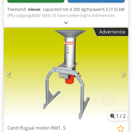
Toestand:
nieuw
, capaciteit tot 4 200 kg/hpower5,5 (7,5) kW
(PS)-uitgang400V 50Hz (3 fasen)zekering16 Adimensies:
lengte 725 mmwidth690 mm hoogte1 440 mm insteek-
resp. ontladingshoogte1 440 mm gewicht70
Advertentie
kgmateriaal1.4301 / AISI 304mash ontladingshoogte470
mm geschikt voor de forpomaceous- en
steenvruchtenscooter van de standaard, 9 mm
maaischerm Cedpob I Sxkefx Aanjha
1
/
2
Centrifugaal molen RM1, 5