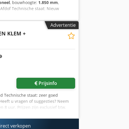
oneel
, bouwhoogte:
1.850 mm
,
 Afdof Technische staat: Nieuw
Advertentie
EN KLEM +
Prijsinfo
ed Technische staat: zeer goed
= Heeft u vragen of suggesties? Neem
8 uur. Prijzen zijn exclusief btw.
echten worden ontleend.
s - Spaans - Italiaans) Beschikbaar via
betaling via bankoverschrijving dient
irect verkopen