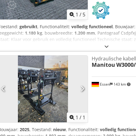
1
/
5
Toestand:
gebruikt
, Functionaliteit:
volledig functioneel
, Bouwjaar
leeggewicht:
1.180 kg
, bouwbreedte:
1.200 mm
, Pantograaf Csdpfx
Staat: Klaar voor gebruik en volledig functioneel Technische staat: 
Aanvoervorkdrager: 540 mm
Hydraulische kabell
Manitou
W3000
Essen
143 km
Vraag meer
1
/
1
Bouwjaar:
2025
, Toestand:
nieuw
, Functionaliteit:
volledig function
900 mm
, bouwhoogte:
1.803 mm
, draagvermogen:
3.000 kg
, bouw