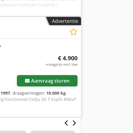
ationaal transport mogelijk /
rtse verschuiving Bouwjaar:
r: 930 mm • Totale hoogte met rooster:
Advertentie
• min: 200 mm • max: 2200 mm Csdpfx
g • Lastzwaartepunt: 600 mm Gewichten:
waartse verschuiving aanwezig •
€ 4.900
vraagprijs excl. btw
 foto's aan
Aanvraag sturen
:
1997
, draagvermogen:
10.000 kg
,
edig functioneel Cedju Dz T Eopfx Afdorf