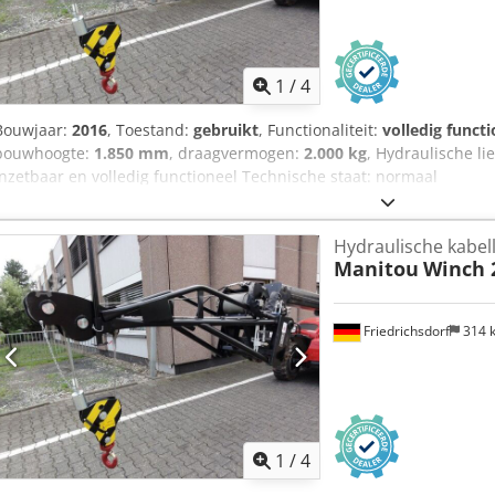
1
/
4
Bouwjaar:
2016
, Toestand:
gebruikt
, Functionaliteit:
volledig functi
bouwhoogte:
1.850 mm
, draagvermogen:
2.000 kg
, Hydraulische li
inzetbaar en volledig functioneel Technische staat: normaal
Hydraulische kabell
Manitou
Winch 
Friedrichsdorf
314 
1
/
4