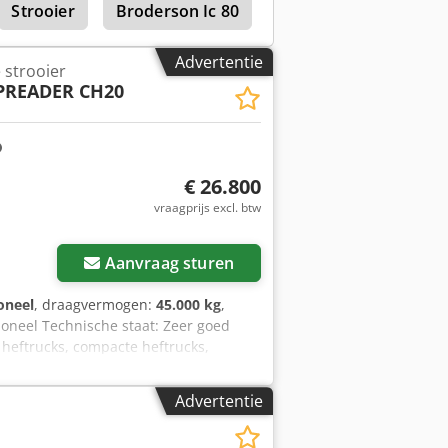
Strooier
Broderson Ic 80
Advertentie
 strooier
SPREADER CH20
€ 26.800
vraagprijs excl. btw
Vraag meer foto's aan
Aanvraag sturen
oneel
, draagvermogen:
45.000 kg
,
ioneel Technische staat: Zeer goed
heftrucks, compacte heftrucks,
Bezoek onze website - sago-online.
ogelijk. Wij nemen uw gebruikte
Advertentie
en voertuig bij ons koopt. Onze
 deze CH 20-40. P.S.: Onze