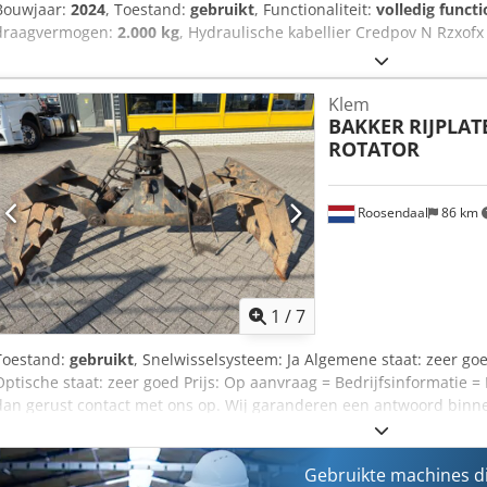
Bouwjaar:
2024
, Toestand:
gebruikt
, Functionaliteit:
volledig functi
draagvermogen:
2.000 kg
, Hydraulische kabellier Credpov N Rzxofx
Klem
BAKKER
RIJPLAT
ROTATOR
Roosendaal
86 km
1
/
7
Toestand:
gebruikt
, Snelwisselsysteem: Ja Algemene staat: zeer go
Optische staat: zeer goed Prijs: Op aanvraag = Bedrijfsinformatie 
dan gerust contact met ons op. Wij garanderen een antwoord binnen 
Crodszln Svspfx Afdof Aan de verstrekte informatie kunnen geen r
Telefoonnummer kantoor: Mobiel: Nederlands - Engels - Duits - Fran
WhatsApp en Viber. Mobiel: Beschikbaar via WhatsApp en Viber. Bij 
Gebruikte machines d