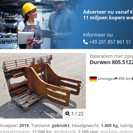
het geld te worden overgemaakt naar onze bankrekening hieronder.
op onze website. Neem contact met ons op als u andere informatie h
Adverteer nu vanaf €
bellen, zodat we de factuur en/of betaling kunnen controleren. B
11 miljoen kopers
wa
bank: Bijlmerdreef 106 1102 CT Amsterdam IBAN-nummer: NL97I
NL810574901B(01) BIC/SWIFT: INGBNL2A
Informeer nu
+49 201 857 861 51
Balenklem met zijv
Durwen
805.512
Lenningen
496 km
1
/
22
Bouwjaar:
2019
, Toestand:
gebruikt
, totaalgewicht:
1.400 kg
, ladin
draagvermogen:
12.000 kg
, werkbereik:
2.200 mm
, machine-/voer