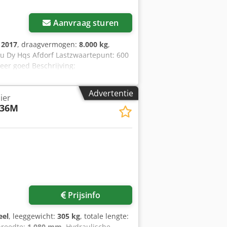
Aanvraag sturen
:
2017
, draagvermogen:
8.000 kg
,
ju Dy Hqs Afdorf Lastzwaartepunt: 600
zeer goed Beschrijving:
Advertentie
ier
/36M
 foto's aan
Prijsinfo
eel
, leeggewicht:
305 kg
, totale lengte:
breedte:
1.080 mm
, Hydraulische