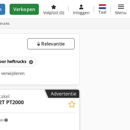
n
Verkopen
Taal
Volglijst
(0)
Inloggen
Menu
trucks
Relevantie
oor heftrucks
rs verwijderen
Advertentie
takel
2T PT2000
km