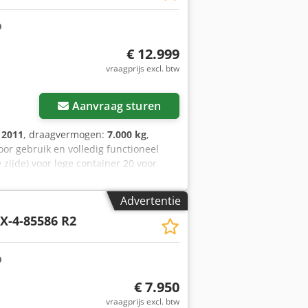
isie en maatwerk voor heftrucks vanaf 8
rkoop. Codpfx Afewpm E Ssderf
€ 12.999
vraagprijs excl. btw
Aanvraag sturen
:
2011
, draagvermogen:
7.000 kg
,
voor gebruik en volledig functioneel
 zijde) voor lege container 20 voor
or Kalmar
Advertentie
X-4-85586 R2
€ 7.950
vraagprijs excl. btw