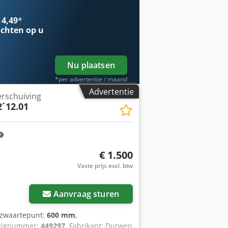
 Controleer altijd de betaalgegevens
eeft ontvangen. Bij twijfel kunt u ons
 4,49
*
ankgegevens: Naam bank: ING Adres
chten op u
NGB0117176699 EORI/BTW/BELASTING:
Nu plaatsen
*per advertentie / maand
Advertentie
erschuiving
2´12.01
€ 1.500
Vaste prijs excl. btw
Aanvraag sturen
gzwaartepunt:
600 mm
,
tuignummer:
449297
, Fabrikant: Durwen