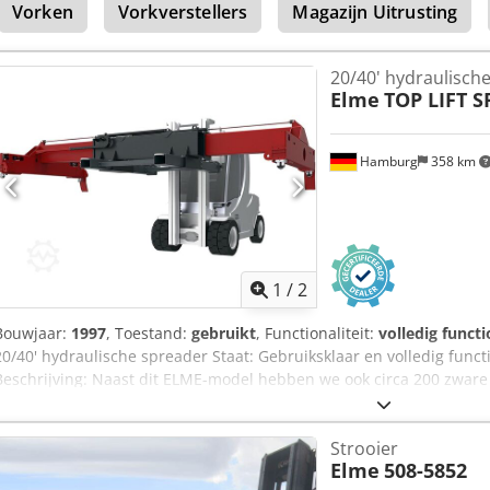
Vorken
Vorkverstellers
Magazijn Uitrusting
20/40' hydraulische
Elme
TOP LIFT 
Hamburg
358 km
1
/
2
Bouwjaar:
1997
, Toestand:
gebruikt
, Functionaliteit:
volledig functi
20/40' hydraulische spreader Staat: Gebruiksklaar en volledig funct
Beschrijving: Naast dit ELME-model hebben we ook circa 200 zware 
vorkheftrucks en zijladers in ons magazijn in Hamburg en Gdansk. 
Huurkoop en financiering tegen gunstige voorwaarden zijn altijd m
Strooier
voertuig ook graag over op basis van een open einde, zelfs als u ge
Elme
508-5852
eigenaar, de heer Peter Sawitzki, adviseert u graag uitgebreid over