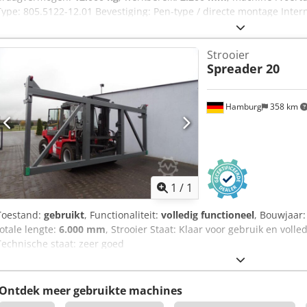
Type: 805.5122-12.01 Bevestiging: Pen-type / directe montage Intern
Internationale levering mogelijk Constructie: Balenklem met zijwaa
Afmetingen: • Totale breedte: 2240 mm • Bouwhoogte zonder rooste
Strooier
1200 mm • Binnenmaat tussen dragers: 530 mm Openingsbreedte: 
Spreader 20
Afjxw I E Hodsrf Capaciteit / Prestaties: • Draagvermogen: 12000 k
• Eigen gewicht: 1400 kg • Oversteekmaat: 450 mm Uitvoering: • Zij
Hydrauliek volledig functioneel • Klemarmen in zware uitvoering
Hamburg
358 km
Vraag meer
1
/
1
Toestand:
gebruikt
, Functionaliteit:
volledig functioneel
, Bouwjaar
totale lengte:
6.000 mm
, Strooier Staat: Klaar voor gebruik en voll
Technische staat: zeer goed
Ontdek meer gebruikte machines