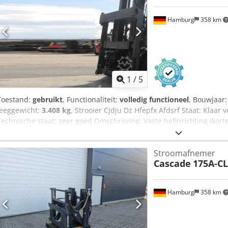
heftruckwerkplaats is gespecialiseerd in reparatie, onderhoud, rev
ton. Wij stellen uw voertuig ook graag tentoon voor consignatieve
Hamburg
358 km
1
/
5
Toestand:
gebruikt
, Functionaliteit:
volledig functioneel
, Bouwjaar
leeggewicht:
3.408 kg
, Strooier Cjdju Dz Hfepfx Afdsrf Staat: Klaar 
Technische staat: zeer goed Omschrijving: Vaste hefinrichting (korte
Kalmar - Vaste hefinrichting (korte zijde) voor lege container 20 vo
Stroomafnemer
Cascade
175A-CL
Hamburg
358 km