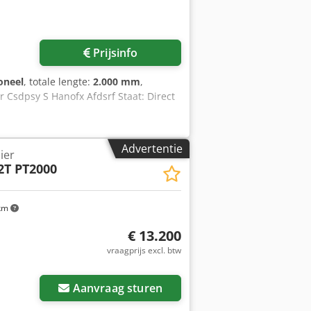
Prijsinfo
oneel
, totale lengte:
2.000 mm
,
er Csdpsy S Hanofx Afdsrf Staat: Direct
Advertentie
ier
2T PT2000
km
€ 13.200
vraagprijs excl. btw
Aanvraag sturen