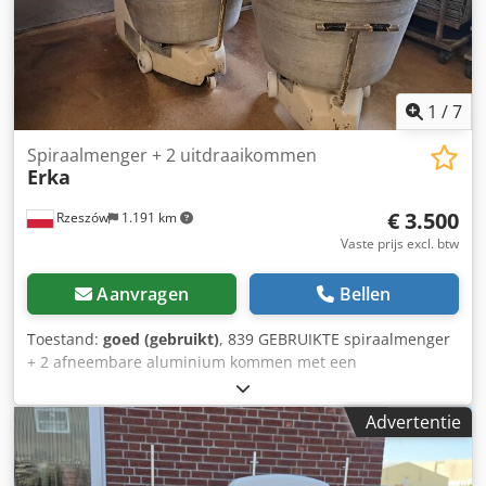
1
/
7
Spiraalmenger + 2 uitdraaikommen
Erka
€ 3.500
Rzeszów
1.191 km
Vaste prijs excl. btw
Aanvragen
Bellen
Toestand:
goed (gebruikt)
, 839 GEBRUIKTE spiraalmenger
+ 2 afneembare aluminium kommen met een
deegcapaciteit van ongeveer 120 kg. EXTERNE
AFMETINGEN (in cm.): - L: 134, - breedte: 95, - H 132,
Advertentie
Chodpfsualh Ajx Aggea DEURMATEN (in cm.): - H: 553, -
breedte boven: 90, - breedte onder: 67. TECHNISCHE
GEGEVENS: - capaciteit: 120 kg deeg - 2 versnellingen -