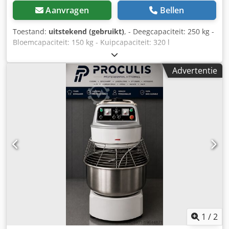
Aanvragen
Bellen
Toestand:
uitstekend (gebruikt)
, - Deegcapaciteit: 250 kg -
Bloemcapaciteit: 150 kg - Kuipcapaciteit: 320 l
Cedewxvlgopfx Aggsha - Model: scsx banco 250 -
Lossingstafel en verdeler - Lossing aan de linkerkant - 2
Advertentie
snelheden - 2 timers - Spanning: 380V - Vermogen: 9 kW
1
/
2