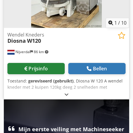
1
/
10
Wendel Kneders
Diosna
W120
Nijverdal
86 km
Prijsinfo
Bellen
Toestand:
gereviseerd (gebruikt)
, Diosna W 120 A wendel
kneder met 2 kuipen 120kg deeg 2 snelheden met
frequentieregelaar digitale besturing deegschraper
kortere kneedtijd snelle deegsequentie lagere
deegopwarming geschikt voor alle soorten deeg, dankzij
het zachte kneden capaciteit in bloem 75kg inhoud van de
kuip 190 liter Chedpfxjzfiyuj Aggea
Mijn eerste veiling met Machineseeker