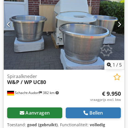
achteruitversnelling - timers voor 1e en 2e versnelling De
machine, klaar voor bezichtiging, staat in ons magazijn (36-
068 Bachórz, Polen). Beschikbare opties: transport /
montage / inbedrijfstelling. De prijs is netto. WIJ SPREKEN
ENGELS, DUITS, FRANS, RUSSISCH, OEKRAÏENS.
1
/
5
Spiraalkneder
W&P / WP
UC80
€ 9.950
Schacht-Audorf
382 km
vraagprijs excl. btw
Aanvragen
Bellen
Toestand:
goed (gebruikt)
, Functionaliteit:
volledig