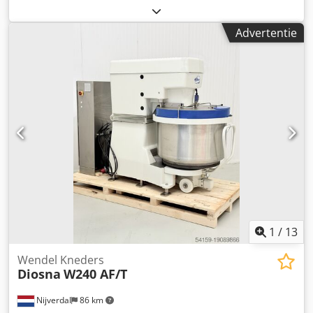
W240 (A) In nette Staat! 7 stuks op voorraad Chedpsx
Ahcvjfx Aggoa Prijs per stuk: €4600,- EXW Bij aankoop van
Advertentie
meerdere heeft u staffelkorting Het is mogelijk om de
kuipen op locatie te inspecteren en te bezichtigen Met
Vriendelijke Groeten, Leo Holland
1
/
13
Wendel Kneders
Diosna
W240 AF/T
Nijverdal
86 km