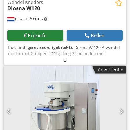
Wendel Kneders
Diosna
W120
Nijverdal
86 km
Prijsinfo
Bellen
Toestand:
gereviseerd (gebruikt)
, Diosna W 120 A wendel
kneder met 2 kuipen 120kg deeg 2 snelheden met
frequentieregelaar digitale besturing kortere kneedtijd
snelle deegsequentie Chodpfx Agswfp Easgja lagere
Advertentie
deegopwarming geschikt voor alle soorten deeg, dankzij
het zachte kneden capaciteit in bloem 75kg inhoud van de
kuip 190 liter