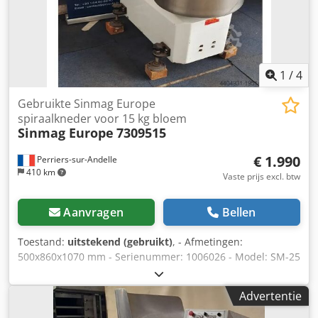
1
/
4
Gebruikte Sinmag Europe
spiraalkneder voor 15 kg bloem
Sinmag Europe
7309515
€ 1.990
Perriers-sur-Andelle
410 km
Vaste prijs excl. btw
Aanvragen
Bellen
Toestand:
uitstekend (gebruikt)
, - Afmetingen:
500x860x1070 mm - Serienummer: 1006026 - Model: SM-25
- Deegcapaciteit: 25 kg - Bloemcapaciteit: 15 kg - Kom: 8 l -
Bouwjaar: 2010 - Digitale besturing - Timer: voor beide
Advertentie
snelheden - Spanning: 220 V - Vermogen: 2,2 kW - Gewicht:
130 kg - Gereviseerd apparaat: Het apparaat wordt op