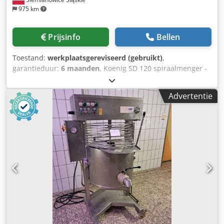
975 km
Prijsinfo
Bellen
Toestand:
werkplaatsgereviseerd (gebruikt)
,
garantieduur:
6 maanden
, Koenig SD 120 spiraalmenger -
gebruikt - bouwjaar onbekend - capaciteit 120 kg deeg (ca.
180 liter) - 2 uitneembare kuipen - handmatige bediening
Advertentie
Cjdpfx Ajy Rqz Tjggeha - 2 snelheden - machine na revisie -
6 maanden garantie - afhalen uit magazijn - verzendoptie
beschikbaar - prijs op aanvraag