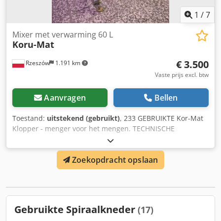
1
/
7
Mixer met verwarming 60 L
Koru-Mat
€ 3.500
Rzeszów
1.191 km
Vaste prijs excl. btw
Aanvragen
Bellen
Toestand:
uitstekend (gebruikt)
, 233 GEBRUIKTE Kor-Mat
Klopper - menger voor het mengen. TECHNISCHE
GEGEVENS: - capaciteit: 60 l, - heeft verwarming (mantel
met verwarming) UITWENDIGE AFMETINGEN (in cm): -
Zoekopdracht opslaan
breedte: 87, - lengte: 85, - hoogte: 154. AFMETINGEN
DEEGKOM (in cm): - breedte: 49, - hoogte: 34. Het apparaat
is klaar voor bezichtiging in ons magazijn (36-068 Bachórz,
Polen). Beschikbare betaalde opties: transport / installatie /
inbedrijfstelling. Chodpsxz A Ahofx Aggja Vermelde prijs is
Gebruikte Spiraalkneder
(17)
netto. WIJ SPREKEN ENGELS, DUITS, FRANS, RUSSISCH,