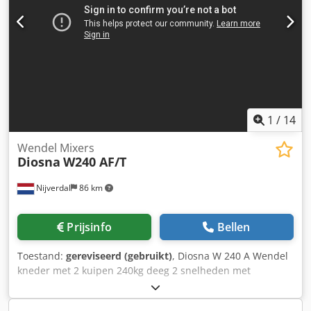
1
/
14
Wendel Mixers
Diosna
W240 AF/T
Nijverdal
86 km
Prijsinfo
Bellen
Toestand:
gereviseerd (gebruikt)
, Diosna W 240 A Wendel
kneder met 2 kuipen 240kg deeg 2 snelheden met
frequentieregelaar originele Diosna digitale besturing
schraper temperatuur meting kortere kneedtijd snelle