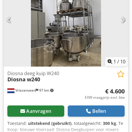
1
/
10
Diosna deeg kuip W240
Diosna
w240
€ 4.600
Vriezenveen
97 km
EXW vraagprijs excl. btw
Aanvragen
Bellen
Toestand:
uitstekend (gebruikt)
, totaalgewicht:
300 kg
, Te
Koop: Nieuwe Voorraad: Diosna Deegkuipen voor mixers