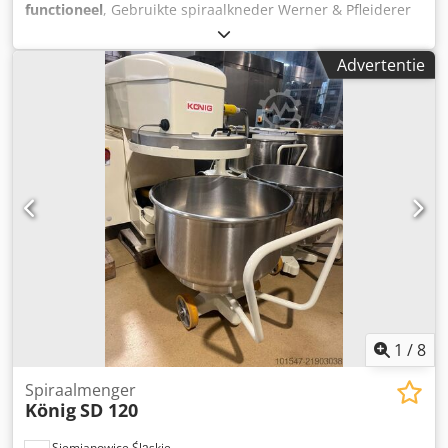
functioneel
, Gebruikte spiraalkneder Werner & Pfleiderer
UC80, voor 80 kg meel per ketel, in bakkersstaat (goede
staat), verrijdbaar, 2 timers, roestvrijstalen kneedarm, met
Advertentie
1 RVS ketel, indien gewenst met tot 2 extra ketels voor
€2.500 per stuk. Chedpfewwwf Ejx Aggea
1
/
8
Spiraalmenger
König
SD 120
Siemianowice Śląskie