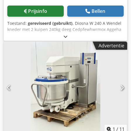
Prijsinfo
Bellen
Toestand:
gereviseerd (gebruikt)
, Diosna W 240 A Wendel
kneder met 2 kuipen 240kg deeg Cedpfewhwrmox Aggeha
2 snelheden met frequentieregelaar originele Diosna
digitale besturing schraper temperatuur meting kortere
Advertentie
kneedtijd snelle deegsequentie lagere deegopwarming
geschikt voor alle soorten deeg, dankzij het zachte kneden
capaciteit in bloem 150kg inhoud van de kuip 370 liter
1
/
11