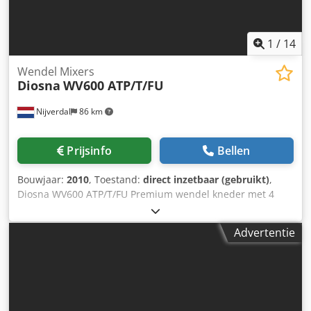
1
/
14
Wendel Mixers
Diosna
WV600 ATP/T/FU
Nijverdal
86 km
Prijsinfo
Bellen
Bouwjaar:
2010
, Toestand:
direct inzetbaar (gebruikt)
,
Diosna WV600 ATP/T/FU Premium wendel kneder met 4
kuipen 600kg deeg bouwjaar 2010 2 snelheden met
frequentieregelaar deegschraper met temperatuur
Advertentie
tandwiel aandrijving rvs uitvoering digitale Siemens
Simatic Multi panel besturing kortere kneedtijd
Chedpfxswa Sz Te Aggea snelle deegsequentie lagere
deegopwarming geschikt voor alle soorten deeg, dankzij
het zachte kneden capaciteit in bloem 375kg inhoud van
de kuip 1020 liter