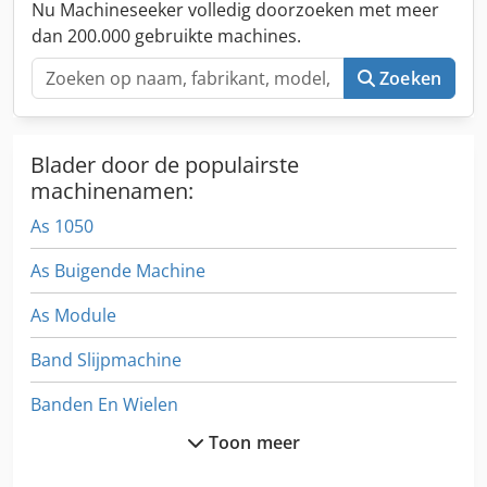
OEKRAÏENS. In ons aanbod vindt u bakovens,
Nu Machineseeker volledig doorzoeken met meer
wagensovens, etageovens, banketbakkerijovens,
dan 200.000 gebruikte machines.
winkelovens, bakkerijmachines, broodlijnen,
broodjeslijnen, gebakslijnen, croissantlijnen,
Zoeken
stokbroodmachines, deegkneders, mixers, uitrolmachines,
croissantvormers. Bekijk al onze advertenties.
Blader door de populairste
machinenamen:
As 1050
As Buigende Machine
As Module
Band Slijpmachine
Banden En Wielen
Toon meer
De Machine Spindel