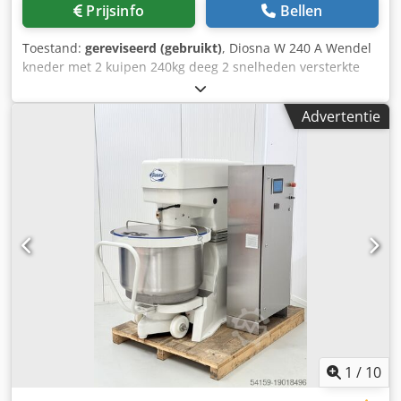
Prijsinfo
Bellen
Toestand:
gereviseerd (gebruikt)
, Diosna W 240 A Wendel
kneder met 2 kuipen 240kg deeg 2 snelheden versterkte
motor eerste snelheid 18 kW, tweede snelheid 24 kW
digitale besturing schraper kortere kneedtijd snelle
Advertentie
deegsequentie lagere deegopwarming geschikt voor alle
soorten deeg, dankzij het zachte kneden Chodpsx Ttt Rsfx
Aggja capaciteit in bloem 150kg inhoud van de kuip 370
liter
1
/
10