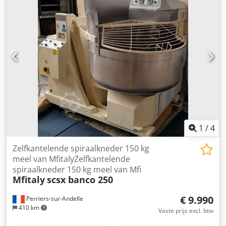
bestelling klaargemaakt, afspraken over ophalen en
retourneren worden dan gemaakt (prijs beschikbaar na
revisie op aanvraag) Chodpfx Ajwxvlaoggoa
1
/
4
Zelfkantelende spiraalkneder 150 kg
meel van MfitalyZelfkantelende
spiraalkneder 150 kg meel van Mfi
Mfitaly
scsx banco 250
€ 9.990
Perriers-sur-Andelle
410 km
Vaste prijs excl. btw