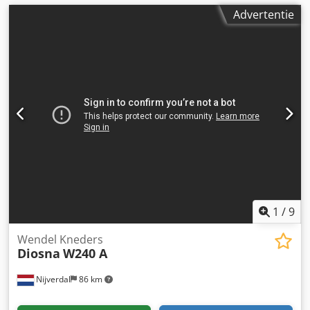
Advertentie
1
/
9
Wendel Kneders
Diosna
W240 A
Nijverdal
86 km