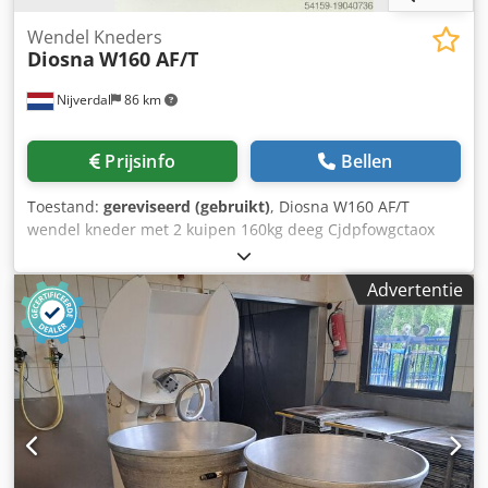
Wendel Kneders
Diosna
W160 AF/T
Nijverdal
86 km
Prijsinfo
Bellen
Toestand:
gereviseerd (gebruikt)
, Diosna W160 AF/T
wendel kneder met 2 kuipen 160kg deeg Cjdpfowgctaox
Aggjha 2 snelheden met frequentieregelaar originele
Diosna digitale besturing schraper temperatuur meting
Advertentie
tandwiel aandrijving kortere kneedtijd snelle
deegsequentie lagere deegopwarming geschikt voor alle
soorten deeg, dankzij het zachte kneden capaciteit in
bloem 100kg inhoud van de kuip 260 liter kneedarm
aandrijving 8.5/15 KW kuipaandrijving 1,1 KW hydraulische
aandrijving 0.75 KW