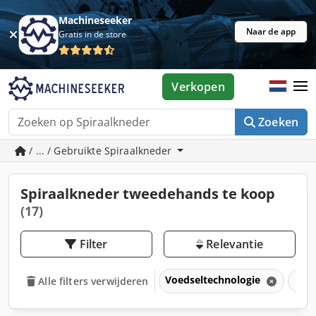
Machineseeker
Naar de app
Gratis in de store
Verkopen
Zoeken
/ ... / Gebruikte Spiraalkneder
Spiraalkneder tweedehands te koop
(17)
Filter
Relevantie
Voedseltechnologie
Bak
Alle filters verwijderen