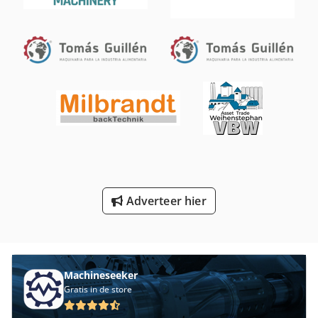
Spindel Pers
Spiraal Messen
Sps
Sub Spindle
Tur 560
Verscherping Van De Machine
Verwarming Spiraal
Adverteer hier
Werken Voertuig
Machineseeker
Gratis in de store