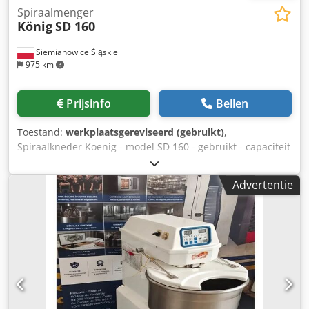
Spiraalmenger
König
SD 160
Siemianowice Śląskie
975 km
Prijsinfo
Bellen
Toestand:
werkplaatsgereviseerd (gebruikt)
,
Spiraalkneder Koenig - model SD 160 - gebruikt - capaciteit
160 kg deeg - elektronische bediening Codpfeznwr Rex
Aggsha - 1 uitneembare kuip (nieuw) - machine na revisie -
Advertentie
afhaling uit magazijn/verzendoptie - prijs op aanvraag