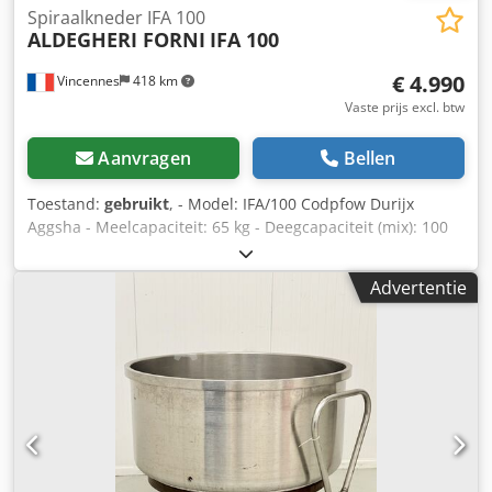
Spiraalkneder IFA 100
ALDEGHERI FORNI
IFA 100
€ 4.990
Vincennes
418 km
Vaste prijs excl. btw
Aanvragen
Bellen
Toestand:
gebruikt
, - Model: IFA/100 Codpfow Durijx
Aggsha - Meelcapaciteit: 65 kg - Deegcapaciteit (mix): 100
kg - Kuipinhoud: 145 liter - Vermogen: 5,7 kW - Afmetingen
(B x D x H): 75 x 120 x 152 cm - Gewicht: 480 kg - Frame:
Advertentie
zwaar uitgevoerde stalen constructie, gemonteerd op
wielen - Motoren: 2 motoren met dubbele snelheid (één
voor de spiraal, één voor de kuip) - Kuip, spiraal, centrale
kolom en beveiligingsrek: roestvrij staal De gebruikte IFA
100 spiraalmenger met vaste kuip is een professionele
machine, ontwikkeld voor ambachtelijke bakkers en
banketbakkers die hoge eisen stellen aan prestaties,
duurzaamheid en kostenefficiëntie. Vervaardigd door
ALDEGHERI FORNI, staat deze mixer bekend om Italiaanse