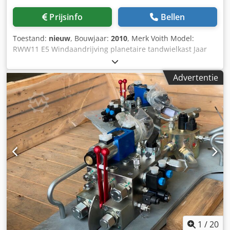
Prijsinfo
Bellen
Toestand:
nieuw
, Bouwjaar:
2010
, Merk Voith Model:
RWW11 E5 Windaandrijving planetaire tandwielkast Jaar
van fabricage: 2010, Ongebruikt Afmetingen LxBxH (mm)
2400 x 1450 x 1700 Gewicht (kg) ca 6900 Totale hoeveelheid
Advertentie
op voorraad 3 Land van herkomst Duitsland Dodpfxstub
Dzj Al Tokr Opmerkingen Ongebruikte mindmill planetaire
tandwielkast, 3400 Kw voeding nodig, n1: 476 rpm / n2:
1500 rpm
1
/
20