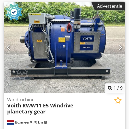
Advertentie
1
/
9
Windturbine
Voith
RWW11 E5 Windrive
planetary gear
Boxmeer
70 km