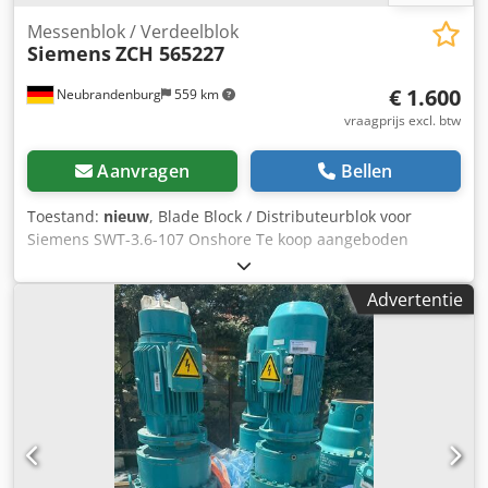
Messenblok / Verdeelblok
Siemens
ZCH 565227
€ 1.600
Neubrandenburg
559 km
vraagprijs excl. btw
Aanvragen
Bellen
Toestand:
nieuw
, Blade Block / Distributeurblok voor
Siemens SWT-3.6-107 Onshore Te koop aangeboden
worden vier nieuwe, ongebruikte Siemens Blade Blocks /
Distributeurblokken, type ZCH 565227, geschikt voor
Advertentie
Siemens onshore windturbines in het vermogensbereik
van 2–4 MW, waaronder de SWT-3.6-107. De Siemens ZCH
565227 is een centraal hydraulisch module van het
pitchsysteem en verantwoordelijk voor de nauwkeurige en
snelle versteling van de bladhoek van de rotorbladen.
Daarmee is deze assemblage een veiligheids- en
prestatiekritisch sleutelonderdeel dat aanzienlijk bijdraagt
aan opbrengstoptimalisatie, lastregeling en