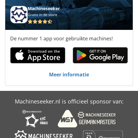
Verscherping Van De Machine
Machineseeker
Gratis in de store
Voertuigen
Warm Houden Apparatuur
De nummer 1 app voor gebruikte machines!
Werkbank Met Inhoud
Werken Voertuig
Werkplaats Accessoires
Meer informatie
Wiel Graafmachines
Machineseeker.nl is officieel sponsor van: