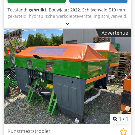
Toestand:
gebruikt
, Bouwjaar:
2022
, Schijvenveld 510 mm
gekarteld, hydraulische werkdiepteverstelling schijvenveld,
hydraulische werkdiepteverstelling van de egalisatie-unit,
C-Mix-Ultra-tanden voor Ceus 50, hydraulische
Advertentie
werkdiepteverstelling tandenveld met hydraulische dissel,
HD SLIJTDEEL 80 mm (14/K1) Cedpetz Tplefx Afwjha
1
/
1
Kunstmeststrooier