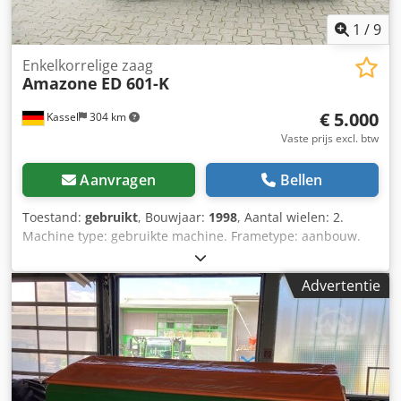
1
/
9
Enkelkorrelige zaag
Amazone
ED 601-K
€ 5.000
Kassel
304 km
Vaste prijs excl. btw
Aanvragen
Bellen
Toestand:
gebruikt
, Bouwjaar:
1998
, Aantal wielen: 2.
Machine type: gebruikte machine. Frametype: aanbouw.
Bemestingsinrichting / mestschroef. Cedper Ncfqefx
Afwsha
Advertentie