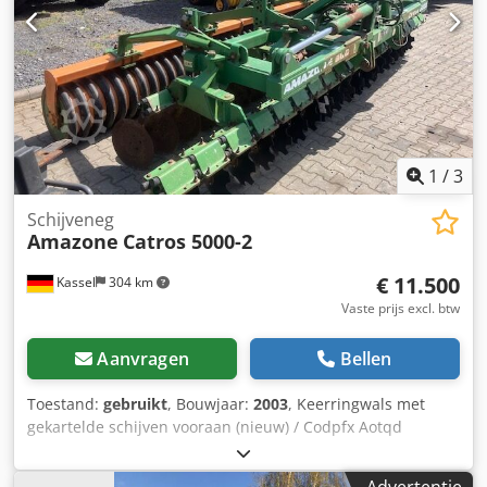
1
/
3
Schijveneg
Amazone
Catros 5000-2
€ 11.500
Kassel
304 km
Vaste prijs excl. btw
Aanvragen
Bellen
Toestand:
gebruikt
, Bouwjaar:
2003
, Keerringwals met
gekartelde schijven vooraan (nieuw) / Codpfx Aotqd
Tljfwoha
Advertentie