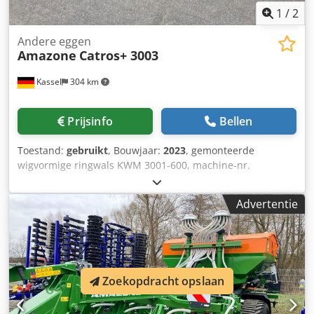
1
/
2
Andere eggen
Amazone
Catros+ 3003
Kassel
304 km
Prijsinfo
Bellen
Toestand:
gebruikt
, Bouwjaar:
2023
, gemonteerde
wigvormige ringwals KWM 3001-600, machine-nr.
KW00059843, set lagering voor / wals - aanbouw compacte
schijveneg, schijvendraagveld voor Catros hydraulische /
Advertentie
werkdiepteverstelling, LED-verlichting voor de weg voor
starre machines / schijf Codpfsr Ty N Ejx Afwjha
Zoekopdracht opslaan