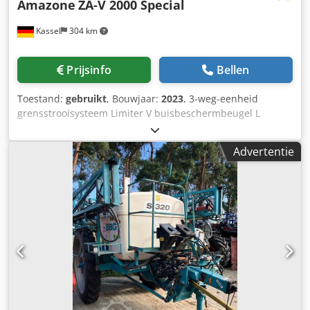
Amazone
ZA-V 2000 Special
Kassel
304 km
Prijsinfo
Bellen
Toestand:
gebruikt
, Bouwjaar:
2023
, 3-weg-eenheid
grensstrooisysteem Limiter V buisbeschermbeugel L
mechanische / positieweergave strooimechanisme ZA-V
opzetbak S 2000 inbouwdelen voor / ZA-basismachines
Advertentie
aftakas met wrijvingskoppeling spatbord L en ladders /
LED-achterverlichting Codpfx Afot Dwibowoha