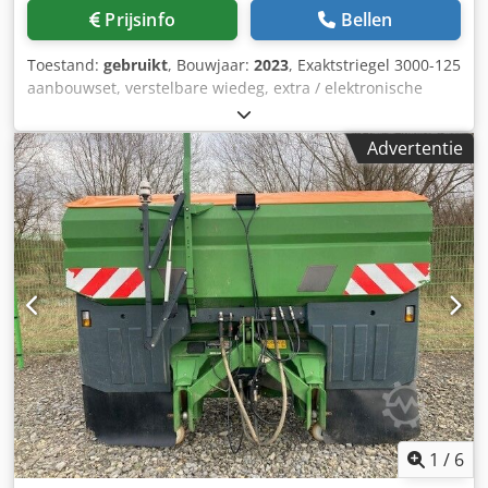
Prijsinfo
Bellen
Toestand:
gebruikt
, Bouwjaar:
2023
, Exaktstriegel 3000-125
aanbouwset, verstelbare wiedeg, extra / elektronische
spooraanduiding 3000 AmaDrill 2 voor Cataya, radarsensor
/ internationaal, analoge werkpositie sensor, elektrische
Advertentie
werkgangenschakeling / stuurventiel en hydraulische
werkgangen. Chedpfxotgpggs Afwoa
1
/
6