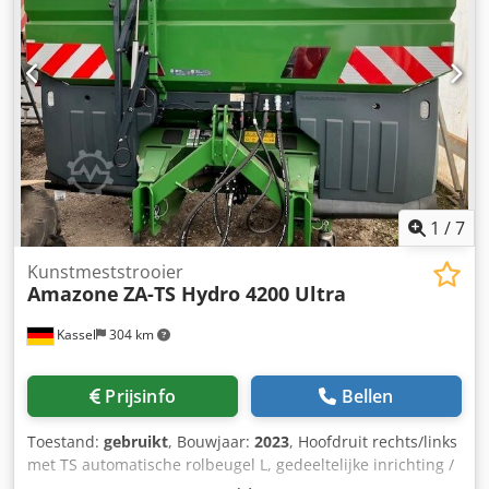
1
/
7
Kunstmeststrooier
Amazone
ZA-TS Hydro 4200 Ultra
Kassel
304 km
Prijsinfo
Bellen
Toestand:
gebruikt
, Bouwjaar:
2023
, Hoofdruit rechts/links
met TS automatische rolbeugel L, gedeeltelijke inrichting /
zwenkbaar, fabrieksmatig gemonteerd. Hellingsensor voor