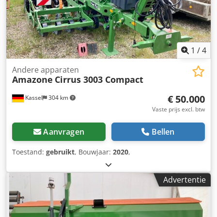
1
/
4
Andere apparaten
Amazone
Cirrus 3003 Compact
€ 50.000
Kassel
304 km
Vaste prijs excl. btw
Aanvragen
Bellen
Toestand:
gebruikt
, Bouwjaar:
2020
,
Advertentie