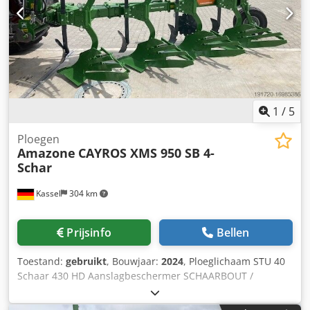
1
/
5
Ploegen
Amazone
CAYROS XMS 950 SB 4-
Schar
Kassel
304 km
Prijsinfo
Bellen
Toestand:
gebruikt
, Bouwjaar:
2024
, Ploeglichaam STU 40
Schaar 430 HD Aanslagbeschermer SCHAARBOUT /
Codpfxouhnlmj Afweha