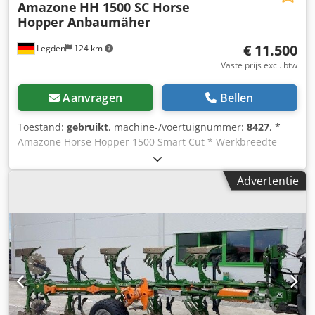
Amazone
HH 1500 SC Horse
Hopper Anbaumäher
€ 11.500
Legden
124 km
Vaste prijs excl. btw
Aanvragen
Bellen
Toestand:
gebruikt
, machine-/voertuignummer:
8427
, *
Amazone Horse Hopper 1500 Smart Cut * Werkbreedte
1,50 m * 1.500 l opvangbak inhoud * Tractor 3-punts
ophanging * H60 vleugelmessen * Steunwielen * Mulch-
Advertentie
inrichting * Aandrijfas met vrijloop * Opvangbak met
hydraulische bodemlediging * Rotatiesnelheid 2.650 tpm *
Vulstandindicator Chedpfjrhy H Rox Afwsa -----Interne
voertuignummer: 8427 WhatsApp-support beschikbaar! Bij
vragen over het voertuig of voor meer informatie kunt u
ons gemakkelijk via WhatsApp bereiken Whatsapp
Whatsapp ----Fouten & tussentijdse verkoop
voorbehouden.