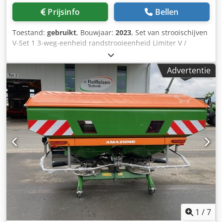
Prijsinfo
Bellen
Toestand:
gebruikt
, Bouwjaar:
2023
, Set van strooischijven
V-Set 1 3-weg-eenheid randstrooieenheid Limiter V /
buisbeschermer S / afrolinrichting steekbaar / strooiwerk
ZA-V / opzetbak S / 2000 cardanas met slipkoppeling /
Advertentie
inbouwonderdelen voor ZA-basismachines / vuilvanger S /
LED-verlichting Csdpfx Afjt Dwh Rswjha
1
/
7