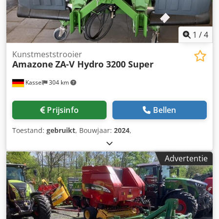
1
/
4
Kunstmeststrooier
Amazone
ZA-V Hydro 3200 Super
Kassel
304 km
Prijsinfo
Bellen
Toestand:
gebruikt
, Bouwjaar:
2024
,
Advertentie