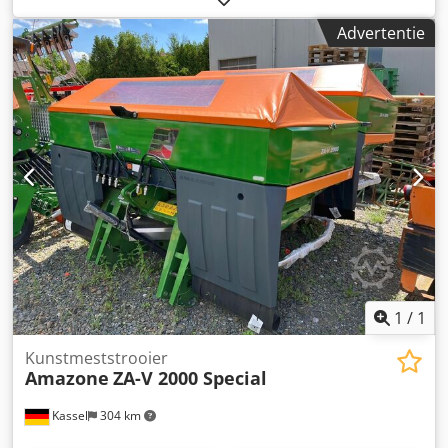
elektronisch weegsysteem / instelsysteem voor
Advertentie
inleidmechanisme. Profi-weegsysteem inbouwdelen voor
ZA basismachines. LED / Achterverlichting handmatig.
Csdpfx Afjt A Udgswsha
1
/
1
Kunstmeststrooier
Amazone
ZA-V 2000 Special
Kassel
304 km