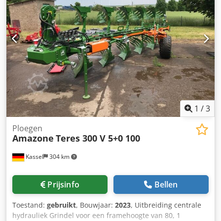
1
/
3
Ploegen
Amazone
Teres 300 V 5+0 100
Kassel
304 km
Prijsinfo
Bellen
Toestand:
gebruikt
, Bouwjaar:
2023
, Uitbreiding centrale
hydrauliek Grindel voor een framehoogte van 80, 1