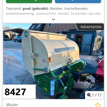
Toestand:
goed (gebruikt)
, Banden, tractorbanden,
bodembewerking, zaaimachine -Aantal: 3x banden van een
Amazone zaaimachine -Bandenmaat -Naaf: Ø 40 mm -
Afmeting: Ø 750 mm -Totaalprijs: voor 3 banden -Gewicht:
Advertentie
51 kg/stuk Chsdpfx Afjb A E Ufewoa
1
/
11
Maaier