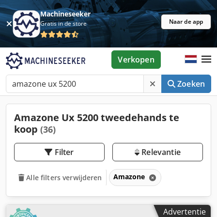
Machineseeker
Naar de app
Gratis in de store
Verkopen
Zoeken
Amazone Ux 5200 tweedehands te
koop
(36)
Filter
Relevantie
Amazone
Alle filters verwijderen
Advertentie