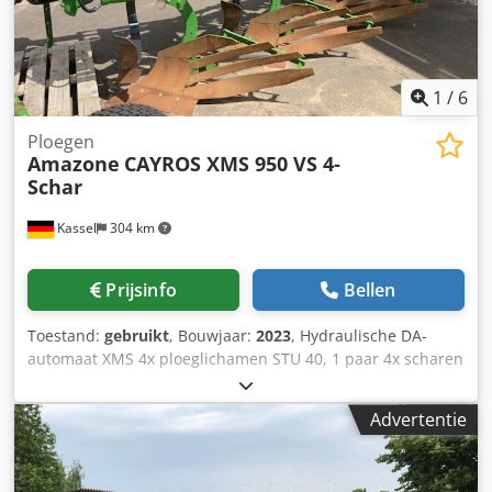
1
/
6
Ploegen
Amazone
CAYROS XMS 950 VS 4-
Schar
Kassel
304 km
Prijsinfo
Bellen
Toestand:
gebruikt
, Bouwjaar:
2023
, Hydraulische DA-
automaat XMS 4x ploeglichamen STU 40, 1 paar 4x scharen
430 HD, 1 paar aanlagbeschermers, 1 paar 4x voorscharen
M0 RH65-85 schijfkouters DM 500 voor hydraulische zware
Advertentie
steenbeveiliging, pendelend steunwiel DM680.
Chedpfxetvf Rws Afwea