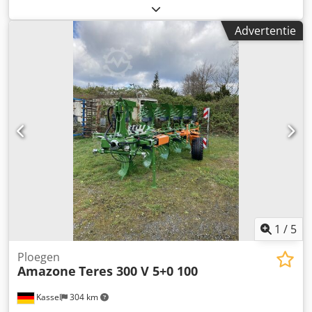
ploegeenheid STW / 35, 1 paar risters 430, 1 paar HD-
schoenpunten, 1 paar insteekplaat voor STW / 35, 1 paar
Advertentie
schijfkouters voor Variopf schijfkouter D 500, gekarteld
en/of geveerd, 1 Csdpfsr Ucigjx Afwoha
1
/
5
Ploegen
Amazone
Teres 300 V 5+0 100
Kassel
304 km