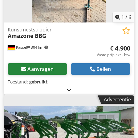
1
/
6
Kunstmeststrooier
Amazone
BBG
€ 4.900
Kassel
304 km
Vaste prijs excl. btw
Aanvragen
Bellen
Toestand:
gebruikt
,
Advertentie