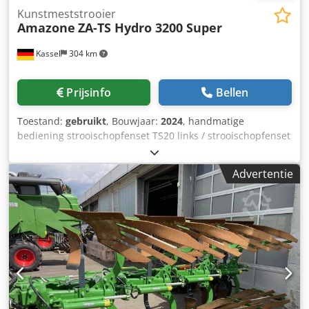
Kunstmeststrooier
Amazone
ZA-TS Hydro 3200 Super
Kassel
304 km
Prijsinfo
Bellen
Toestand:
gebruikt
, Bouwjaar:
2024
, handmatige
bediening strooischopfenset TS20 links / strooischopfenset
TS20 rechts, hydraulische aandrijving links met AutoTS en
FlowControl ProfiSPro, hydraulische aandrijving rechts met
Advertentie
AutoTS en FlowControl ProfiSPro, hoofdschijf links met
AutoTS / hoofdschijf rechts Chodpotrdzwsfx Afwea