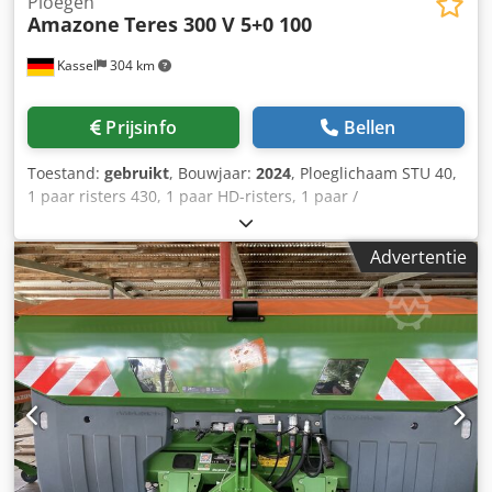
Ploegen
Amazone
Teres 300 V 5+0 100
Kassel
304 km
Prijsinfo
Bellen
Toestand:
gebruikt
, Bouwjaar:
2024
, Ploeglichaam STU 40,
1 paar risters 430, 1 paar HD-risters, 1 paar /
voorschoffelsteel voor framehoogte 80 voor hydraulische
overbelastingsbeveiliging voorschoffel M2, 1 paar /
Advertentie
schijfkouterhouder schijfkouter D 500 gekarteld
aanloopschoner, 1 paar / lichamenopbouw met. Csdpfot A
Udyox Afwjha