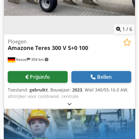
1
/
6
Ploegen
Amazone
Teres 300 V 5+0 100
Kassel
304 km
Prijsinfo
Bellen
Toestand:
gebruikt
, Bouwjaar:
2023
, Wiel 340/55-16.0 AW,
afstrijker voor combiwiel, centrale
ontlastingsdrukverstelling / ploeglichaam STU 40,
schaarblad 430, HD-schaarpunt, gekarteld schijfkouters D
500, 1x gekarteld / voorbereiding voor verlichting / Csdjt
Eay Eepfx Afwsha