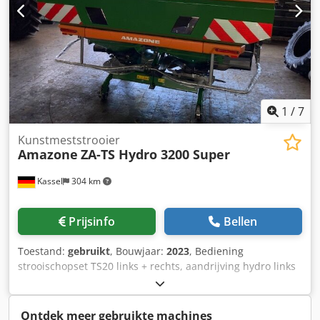
1
/
7
Kunstmeststrooier
Amazone
ZA-TS Hydro 3200 Super
Kassel
304 km
Prijsinfo
Bellen
Toestand:
gebruikt
, Bouwjaar:
2023
, Bediening
strooischopset TS20 links + rechts, aandrijving hydro links
+ rechts met Auto TS / en FlowControl hoofdschijf links +
rechts met AutoTS, buisbeschermbeugel, rol- en
parkeerinrichting draaibaar, werkverlichting,
Ontdek meer gebruikte machines