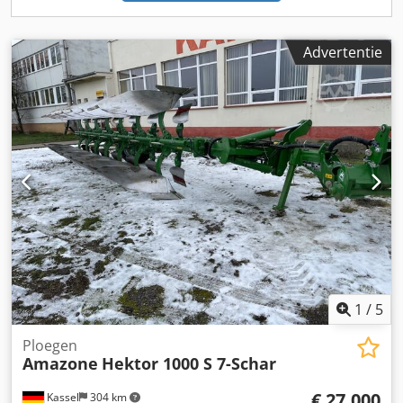
Advertentie
1
/
5
Ploegen
Amazone
Hektor 1000 S 7-Schar
€ 27.000
Kassel
304 km