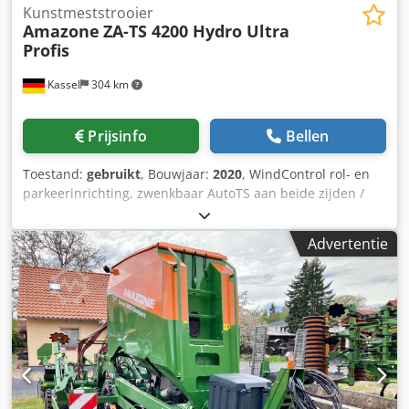
Kunstmeststrooier
Amazone
ZA-TS 4200 Hydro Ultra
Profis
Kassel
304 km
Prijsinfo
Bellen
Toestand:
gebruikt
, Bouwjaar:
2020
, WindControl rol- en
parkeerinrichting, zwenkbaar AutoTS aan beide zijden /
buisbeschermbeugel L / hellingssensor voor weegsysteem
FlowCheck / EasyCheck-matten, 16 stuks / spatborden L en
Advertentie
ladders / LED-verlichting / afdekzeil L / strooischopset TS
Chjderxr Uyspfx Afwoa