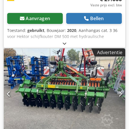
Vaste prijs excl. btw
Aanvragen
Bellen
Toestand:
gebruikt
, Bouwjaar:
2020
, Aanhangas cat. 3 36
voor Hektor schijfkouter DM 500 met hydraulische
steenbeveiliging / zware voorschar G1 instelbaar, LED-
verlichting achter, markering vooraan / diefstalbeveiliging
Advertentie
typegoedkeuring-EU 40 km/u – volledige wentelploeg voor
aanhanger – RH 82 / uitbreidbaar Csdpfx Afjthk U Tswjha