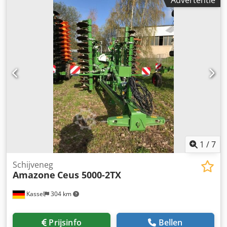
1
/
7
Schijveneg
Amazone
Ceus 5000-2TX
Kassel
304 km
Prijsinfo
Bellen