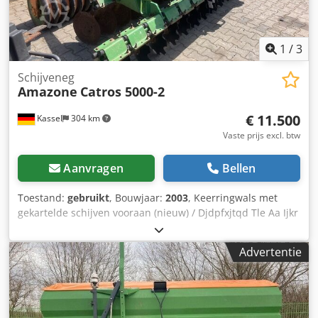
1
/
3
Schijveneg
Amazone
Catros 5000-2
€ 11.500
Kassel
304 km
Vaste prijs excl. btw
Aanvragen
Bellen
Toestand:
gebruikt
, Bouwjaar:
2003
, Keerringwals met
gekartelde schijven vooraan (nieuw) / Djdpfxjtqd Tle Aa Ijkr
Advertentie