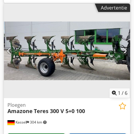
overbelastingsbeveiliging voorschoffel M2, 1 paar /
Advertentie
schijfkouterhouder schijfkouter D 500 gekarteld
aanloopschoner, 1 paar / lichamenopbouw met. Dkedpfx
Ajt A Udyja Ier
1
/
6
Ploegen
Amazone
Teres 300 V 5+0 100
Kassel
304 km