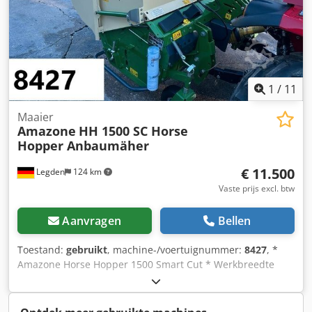
1
/
11
Maaier
Amazone
HH 1500 SC Horse
Hopper Anbaumäher
€ 11.500
Legden
124 km
Vaste prijs excl. btw
Aanvragen
Bellen
Toestand:
gebruikt
, machine-/voertuignummer:
8427
, *
Amazone Horse Hopper 1500 Smart Cut * Werkbreedte
1,50 m * 1.500 l opvangbak inhoud * Tractor 3-punts
ophanging * H60 vleugelmessen * Steunwielen * Mulch-
inrichting * Aandrijfas met vrijloop Dkedperhy H Refx Aa