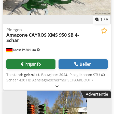
1
/
5
Ploegen
Amazone
CAYROS XMS 950 SB 4-
Schar
Kassel
304 km
Prijsinfo
Bellen
Toestand:
gebruikt
, Bouwjaar:
2024
, Ploeglichaam STU 40
Schaar 430 HD Aanslagbeschermer SCHAARBOUT /
Dkjdpfxeuhnlms Aa Ijr
Advertentie