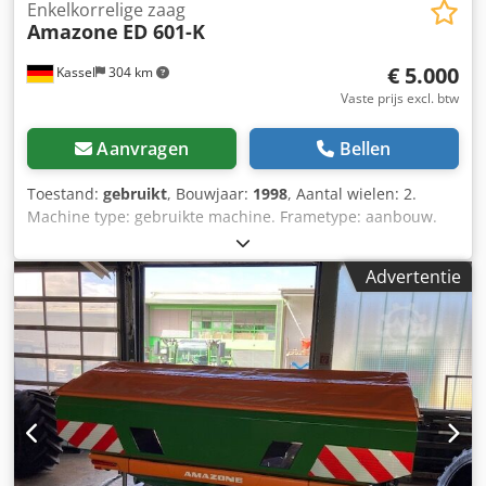
Enkelkorrelige zaag
Amazone
ED 601-K
€ 5.000
Kassel
304 km
Vaste prijs excl. btw
Aanvragen
Bellen
Toestand:
gebruikt
, Bouwjaar:
1998
, Aantal wielen: 2.
Machine type: gebruikte machine. Frametype: aanbouw.
Bemestingsinrichting / mestschroef. Dkedpfx Asr Ncfqea
Ior
Advertentie