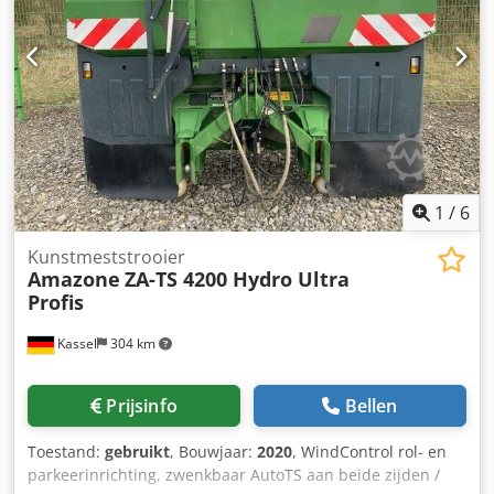
1
/
6
Kunstmeststrooier
Amazone
ZA-TS 4200 Hydro Ultra
Profis
Kassel
304 km
Prijsinfo
Bellen
Toestand:
gebruikt
, Bouwjaar:
2020
, WindControl rol- en
parkeerinrichting, zwenkbaar AutoTS aan beide zijden /