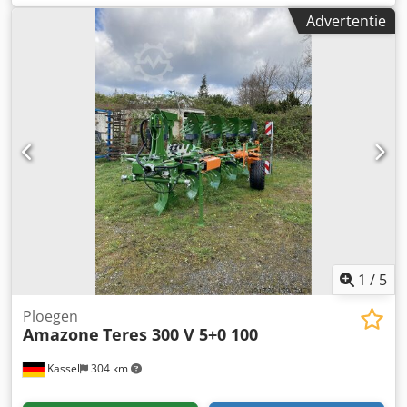
schoenpunten, 1 paar insteekplaat voor STW / 35, 1 paar
Advertentie
schijfkouters voor Variopf schijfkouter D 500, gekarteld
en/of geveerd, 1 Dedpfxor Ucigs Aa Ijkr
1
/
5
Ploegen
Amazone
Teres 300 V 5+0 100
Kassel
304 km