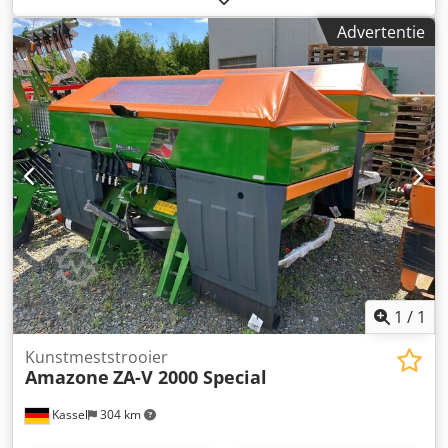
C-Mix-Ultra-tanden voor Ceus 50, hydraulische
Advertentie
werkdiepteverstelling tandenveld met hydraulische dissel,
HD SLIJTDEEL 80 mm (14/K1) Dsdpfetz Tplox Aa Ijkr
1
/
1
Kunstmeststrooier
Amazone
ZA-V 2000 Special
Kassel
304 km