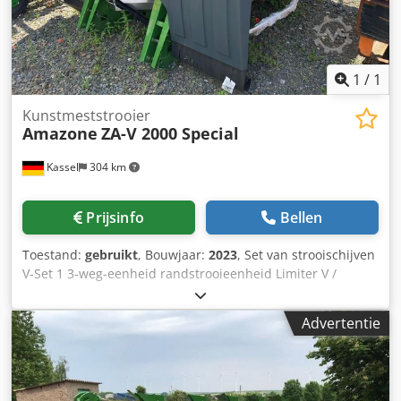
1
/
1
Kunstmeststrooier
Amazone
ZA-V 2000 Special
Kassel
304 km
Prijsinfo
Bellen
Toestand:
gebruikt
, Bouwjaar:
2023
, Set van strooischijven
V-Set 1 3-weg-eenheid randstrooieenheid Limiter V /
buisbeschermer S / afrolinrichting steekbaar / strooiwerk
ZA-V / opzetbak S / 2000 cardanas met slipkoppeling /
Advertentie
inbouwonderdelen voor ZA-basismachines / vuilvanger S /
LED-verlichting Dsdpet Dwh Refx Aa Iekr