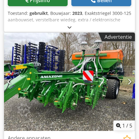
Prijsinfo
Bellen
Toestand:
gebruikt
, Bouwjaar:
2023
, Exaktstriegel 3000-125
aanbouwset, verstelbare wiedeg, extra / elektronische
spooraanduiding 3000 AmaDrill 2 voor Cataya, radarsensor
/ internationaal, analoge werkpositie sensor, elektrische
Advertentie
werkgangenschakeling / stuurventiel en hydraulische
werkgangen. Dkedpfx Astgpggsa Ior
1
/
5
Andere apparaten