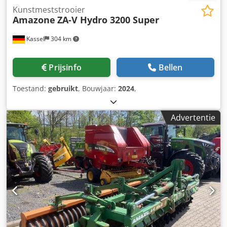
Kunstmeststrooier
Amazone
ZA-V Hydro 3200 Super
Kassel
304 km
Prijsinfo
Bellen
Toestand:
gebruikt
, Bouwjaar:
2024
,
Advertentie