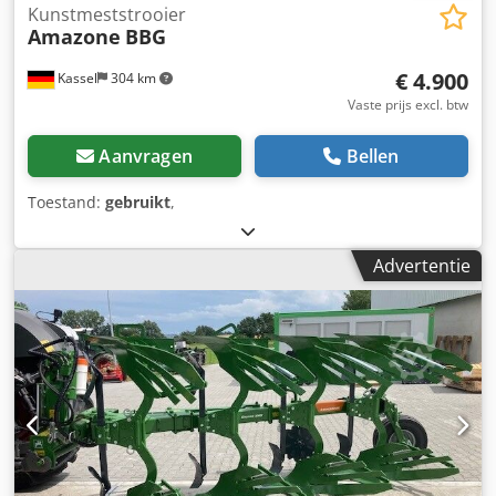
Kunstmeststrooier
Amazone
BBG
€ 4.900
Kassel
304 km
Vaste prijs excl. btw
Aanvragen
Bellen
Toestand:
gebruikt
,
Advertentie