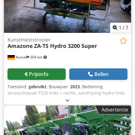
1
/
7
Kunstmeststrooier
Amazone
ZA-TS Hydro 3200 Super
Kassel
304 km
Prijsinfo
Bellen
Toestand:
gebruikt
, Bouwjaar:
2023
, Bediening
strooischopset TS20 links + rechts, aandrijving hydro links
+ rechts met Auto TS / en FlowControl hoofdschijf links +
rechts met AutoTS, buisbeschermbeugel, rol- en
Advertentie
parkeerinrichting draaibaar, werkverlichting,
hellingssensor voor weegsysteem / 16 stuks EasyCheck-
Djdpfx Aajt A Tzwe Iskr