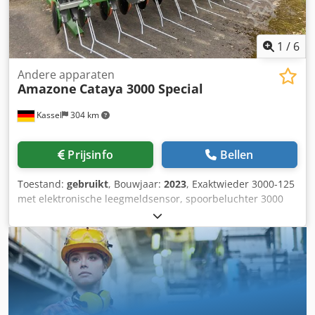
1
/
6
Andere apparaten
Amazone
Cataya 3000 Special
Kassel
304 km
Prijsinfo
Bellen
Toestand:
gebruikt
, Bouwjaar:
2023
, Exaktwieder 3000-125
met elektronische leegmeldsensor, spoorbeluchter 3000
ISOBUS / Cataya Special radarsensor internationaal,
elektronische rijpadenschakeling / steunpoot -----
CombiDisc 3000 fijn schijvenveld / gekartelde
wigvelgpakking. Dsdpstt Adasfx Aa Iekr