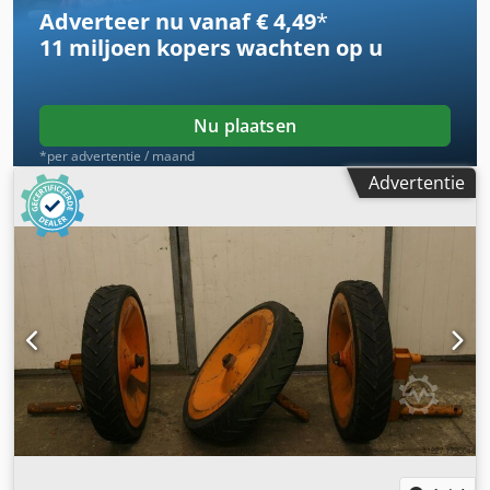
Adverteer nu vanaf € 4,49
*
11 miljoen kopers
wachten op u
Nu plaatsen
*per advertentie / maand
Advertentie