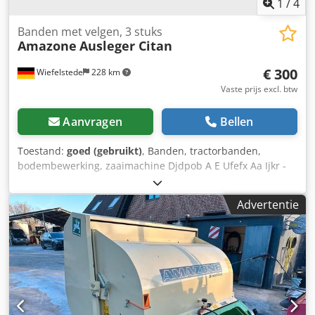
1
/
4
Banden met velgen, 3 stuks
Amazone
Ausleger Citan
€ 300
Wiefelstede
228 km
Vaste prijs excl. btw
Aanvragen
Bellen
Toestand:
goed (gebruikt)
, Banden, tractorbanden,
bodembewerking, zaaimachine Djdpob A E Ufefx Aa Ijkr -
Aantal: 3x banden van een Amazone zaaimachine -
Bandenmaat -Naaf: Ø 40 mm -Afmeting: Ø 750 mm -
Advertentie
Totaalprijs: voor 3 banden -Gewicht: 51 kg/stuk