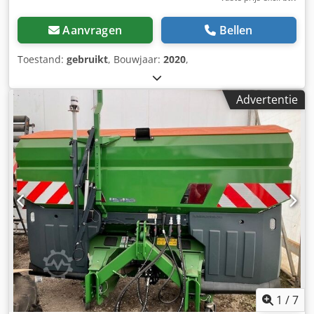
Aanvragen
Bellen
Toestand:
gebruikt
, Bouwjaar:
2020
,
Advertentie
1
/
7