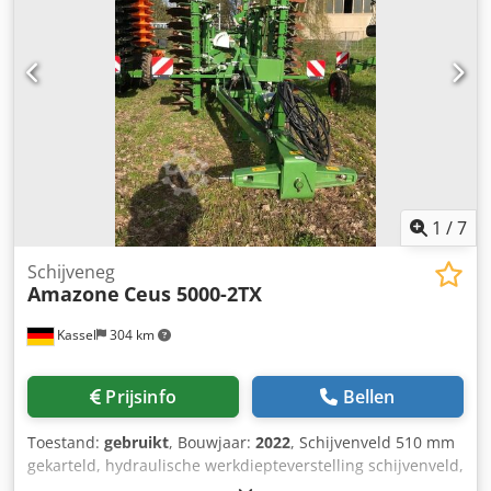
1
/
7
Schijveneg
Amazone
Ceus 5000-2TX
Kassel
304 km
Prijsinfo
Bellen
Toestand:
gebruikt
, Bouwjaar:
2022
, Schijvenveld 510 mm
gekarteld, hydraulische werkdiepteverstelling schijvenveld,
hydraulische werkdiepteverstelling van de egalisatie-unit,