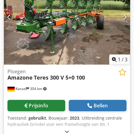
1
/
3
Ploegen
Amazone
Teres 300 V 5+0 100
Kassel
304 km
Prijsinfo
Bellen
Toestand:
gebruikt
, Bouwjaar:
2023
, Uitbreiding centrale
hydrauliek Grindel voor een framehoogte van 80, 1
ploegeenheid STW / 35, 1 paar risters 430, 1 paar HD-