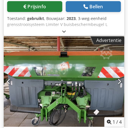
Prijsinfo
Bellen
Toestand:
gebruikt
, Bouwjaar:
2023
, 3-weg-eenheid
grensstrooisysteem Limiter V buisbeschermbeugel L
mechanische / positieweergave strooimechanisme ZA-V
opzetbak S 2000 inbouwdelen voor / ZA-basismachines
Advertentie
aftakas met wrijvingskoppeling spatbord L en ladders /
LED-achterverlichting Dkjdot Dwibepfx Aa Ier
1
/
4