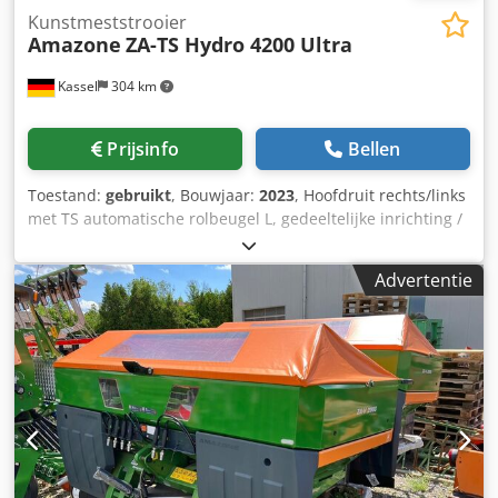
Kunstmeststrooier
Amazone
ZA-TS Hydro 4200 Ultra
Kassel
304 km
Prijsinfo
Bellen
Toestand:
gebruikt
, Bouwjaar:
2023
, Hoofdruit rechts/links
met TS automatische rolbeugel L, gedeeltelijke inrichting /
zwenkbaar, fabrieksmatig gemonteerd. Hellingsensor voor
elektronisch weegsysteem / instelsysteem voor
Advertentie
inleidmechanisme. Profi-weegsysteem inbouwdelen voor
ZA basismachines. LED / Achterverlichting handmatig.
Dedst A Udgepfx Aa Iokr