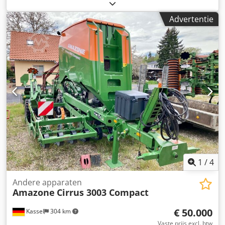
buisbeschermbeugel L / hellingssensor voor weegsysteem
FlowCheck / EasyCheck-matten, 16 stuks / spatborden L en
Advertentie
ladders / LED-verlichting / afdekzeil L / strooischopset TS
Djdperxr Uyjfx Aa Iskr
1
/
4
Andere apparaten
Amazone
Cirrus 3003 Compact
€ 50.000
Kassel
304 km
Vaste prijs excl. btw