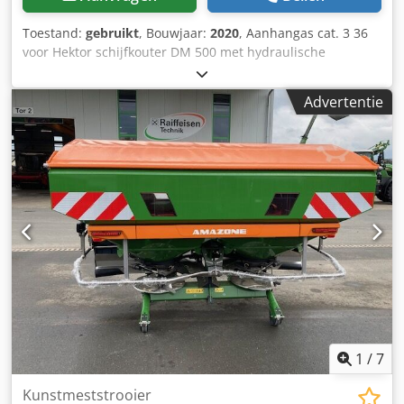
Toestand:
gebruikt
, Bouwjaar:
2020
, Aanhangas cat. 3 36
voor Hektor schijfkouter DM 500 met hydraulische
steenbeveiliging / zware voorschar G1 instelbaar, LED-
verlichting achter, markering vooraan / diefstalbeveiliging
Advertentie
typegoedkeuring-EU 40 km/u – volledige wentelploeg voor
aanhanger – RH 82 / uitbreidbaar Dodpfx Aaothk U Ts Ijkr
1
/
7
Kunstmeststrooier