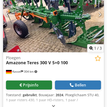
1
/
3
Ploegen
Amazone
Teres 300 V 5+0 100
Kassel
304 km
Prijsinfo
Bellen
Toestand:
gebruikt
, Bouwjaar:
2024
, Ploeglichaam STU 40,
1 paar risters 430, 1 paar HD-risters, 1 paar /
voorschoffelsteel voor framehoogte 80 voor hydraulische