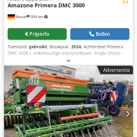
Amazone
Primera DMC 3000
Kassel
304 km
Prijsinfo
Bellen
Toestand:
gebruikt
, Bouwjaar:
2024
, Achterdeel Primera
DMC 4200 l, enkelvoudige transportbaan, Single-Shoot-
verdeelkoppen / voor 16 rijen. Lange laadbrug voor
achterdeel. Dissel met opklapbare steunpoot /
Advertentie
ondertrekhaak Cat.3. Geremde as met parkeerrem /
tweeleidings-pneumatisch remsysteem. Dkedpfx
Aaeuhnwvs Ijr