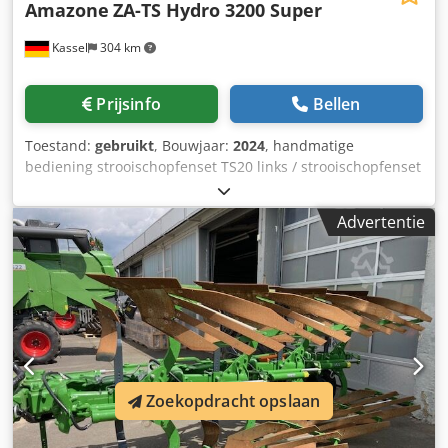
Amazone
ZA-TS Hydro 3200 Super
Kassel
304 km
Prijsinfo
Bellen
Toestand:
gebruikt
, Bouwjaar:
2024
, handmatige
bediening strooischopfenset TS20 links / strooischopfenset
TS20 rechts, hydraulische aandrijving links met AutoTS en
FlowControl ProfiSPro, hydraulische aandrijving rechts met
Advertentie
AutoTS en FlowControl ProfiSPro, hoofdschijf links met
AutoTS / hoofdschijf rechts Dsdpfxstrdzwe Aa Ijkr
Zoekopdracht opslaan