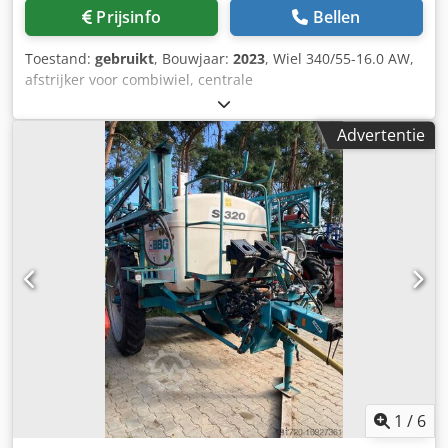
Prijsinfo
Bellen
Toestand:
gebruikt
, Bouwjaar:
2023
, Wiel 340/55-16.0 AW,
afstrijker voor combiwiel, centrale
ontlastingsdrukverstelling / ploeglichaam STU 40,
schaarblad 430, HD-schaarpunt, gekarteld schijfkouters D
Advertentie
500, 1x gekarteld / voorbereiding voor verlichting / Dkjdpfst
Eay Ejx Aa Isr
1
/
6