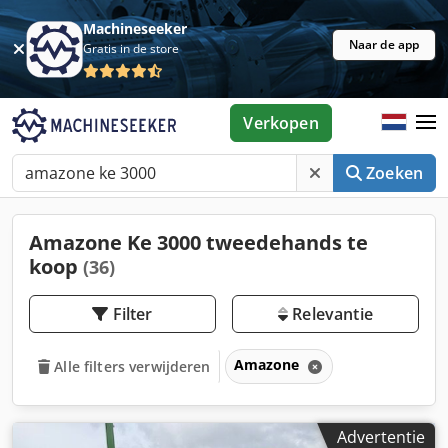
Machineseeker
Naar de app
Gratis in de store
Verkopen
Zoeken
Amazone Ke 3000 tweedehands te
koop
(36)
Filter
Relevantie
Amazone
Alle filters verwijderen
Advertentie