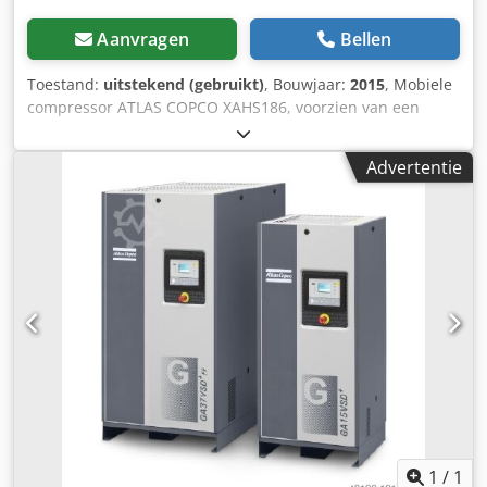
Aanvragen
Bellen
Toestand:
uitstekend (gebruikt)
, Bouwjaar:
2015
, Mobiele
compressor ATLAS COPCO XAHS186, voorzien van een
eindkoeler, recent volledig onderhouden. Technische
gegevens: capaciteit 10,50 m³/min; werkdruk 12 bar;
Advertentie
bouwjaar 2015; motor DEUTZ 104 kW; urenstand: 2016 uur.
Compressor is volledig operationeel, klaar voor gebruik,
met garantie. Crodpjzk Amxefx An Ijf Netto prijs: 109.500 zł
Bruto prijs: 134.685 zł Machine is in perfecte staat
geïmporteerd en beschikt over alle benodigde
documenten voor registratie. Hieronder vindt u de links
naar de video's.
1
/
1