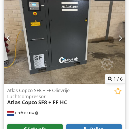
1
/
6
Atlas Copco SF8 + FF Olievrije
Luchtcompressor
Atlas Copco
SF8 + FF HC
Urk
62 km