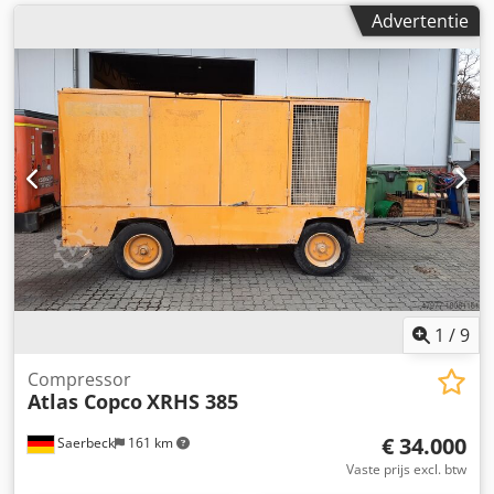
Advertentie
1
/
9
Compressor
Atlas Copco
XRHS 385
€ 34.000
Saerbeck
161 km
Vaste prijs excl. btw