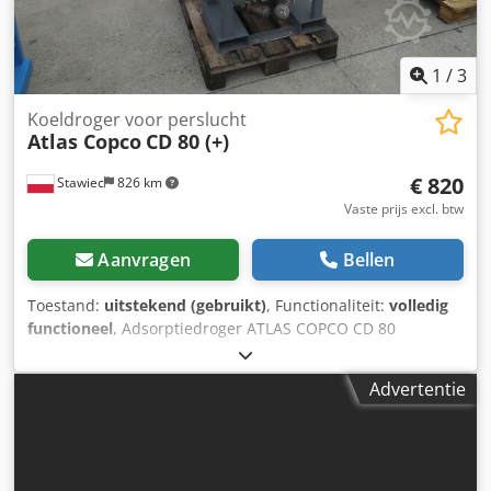
1
/
3
Koeldroger voor perslucht
Atlas Copco
CD 80 (+)
€ 820
Stawiec
826 km
Vaste prijs excl. btw
Aanvragen
Bellen
Toestand:
uitstekend (gebruikt)
, Functionaliteit:
volledig
functioneel
, Adsorptiedroger ATLAS COPCO CD 80
Cedpfxszm Ip Rj An Isrf Technische gegevens: capaciteit:
4800 l/min; droger is volledig functioneel; nettoprijs: 3500
Advertentie
zł brutoprijs: 4305 zł