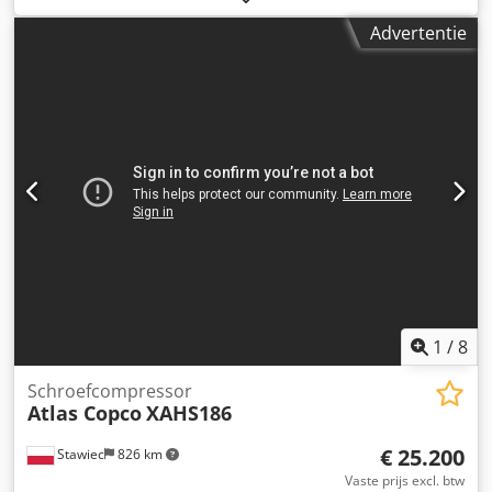
frequentieregelaar en een lucht droger, na
Advertentie
onderhoudsbeurt. Technische gegevens: capaciteit: 3,24
m³/min; motorvermogen: 18,5 kW; Codszmt Nvopfx An Iorf
maximale druk: 12,75 bar; bouwjaar: 2003; draaiuren:
11137 uur!!! 16200 netto 19926 bruto De compressor is
volledig operationeel, klaar voor gebruik, met garantie. Wij
bieden service en onderhoud. Hieronder de link naar een
video.
1
/
8
Schroefcompressor
Atlas Copco
XAHS186
€ 25.200
Stawiec
826 km
Vaste prijs excl. btw