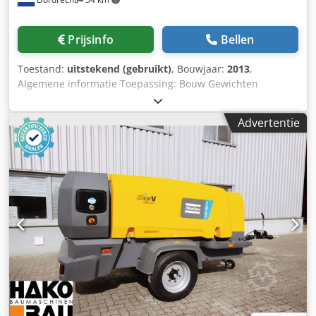
Prijsinfo
Bellen
Toestand:
uitstekend (gebruikt)
, Bouwjaar:
2013
,
Algemene informatie Toepassing: Bouw Gewichten
Leeggewicht: 5.400 kg Functioneel CE-markering: ja
Onderhoud, historie en staat Aantal eigenaren: 1
Advertentie
Technische staat: zeer goed Optische staat: zeer goed
Overige informatie Geschikt voor de volgende machines:
58 t - 100 t Leveringscondities: EXW Werkdruk: 160-180 bar
Benodigde hydraulische stroom: 390 l/min Slagfrequentie:
280-480 Laatste inspectie: 2025-03-03 Land van productie:
DE Csdpfx Anjv Tm Sbs Iorf Overige informatie Neem
contact op met Ö. Inalkac voor meer informatie.