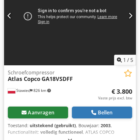
1
/
5
Schroefcompressor
Atlas Copco
GA18VSDFF
€ 3.800
Stawiec
826 km
Vaste prijs excl. btw
Aanvragen
Bellen
Toestand:
uitstekend (gebruikt)
, Bouwjaar:
2003
,
Functionaliteit:
volledig functioneel
, ATLAS COPCO
GA18VSDFF schroefcompressor, voorzien van een