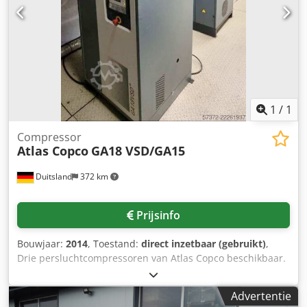
1
/
1
Compressor
Atlas Copco
GA18 VSD/GA15
Duitsland
372 km
Prijsinfo
Bouwjaar:
2014
, Toestand:
direct inzetbaar (gebruikt)
,
Drie persluchtcompressoren van Atlas Copco beschikbaar.
1) Oliegesmeerde schroefcompressor Atlas Copco GA18
VSD, bouwjaar: 2014, max. bedrijfsdruk: 13 bar, vermogen:
Advertentie
18 kW, max. luchtvolume: 216 m³/u, machinedimensies