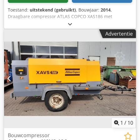
Toestand:
uitstekend (gebruikt)
, Bouwjaar:
2014
,
Draagbare compressor ATLAS COPCO XAS186 met
narkoeler, volledig geserviced Technische gegevens:
Capaciteit: 11,10 m3/min Werkdruk: 7 bar Bouwjaar: 2014
Advertentie
Motor: DEUTZ Kilometerstand: De compressor is volledig
operationeel, klaar voor gebruik, garantie Netto prijs:
79.500 PLN Cedpfeyfnwgex An Ierf Brutoprijs: 97.785 PLN
Machine geïmporteerd in perfecte staat Hieronder links
naar video's.
1
/
10
Bouwcompressor