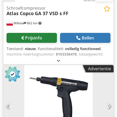
Schroefcompressor
Atlas Copco
GA 37 VSD s FF
Wilków
862 km
Prijsinfo
Bellen
Toestand:
nieuw
, Functionaliteit:
volledig functioneel
,
machine-/voertuignummer:
8153336470
, totaalgewicht:
616 kg
, volumestroom:
399 m³/u
, druk (min.):
4 bar
, druk
(max.):
13 bar
, geluidsniveau:
67 dB
, type koeling:
lucht
,
Advertentie
Uitrusting:
Typeplaat beschikbaar, documentatie /
handleiding, koeldroger
, Wij zijn een bedrijf dat zich al
meer dan 20 jaar specialiseert in de persluchtindustrie.
Het professionele serviceniveau en de hoogwaardige
producten die wij aanbieden - "bewezen" op de markt -
garanderen een succesvolle samenwerking met u. Wij
bieden de NIEUWE schroefcompressor Atlas Copco
GA37VSDs FF (variabel toerental met ingebouwde droger)
aan. De machine is uitgerust met een frequentieregelaar