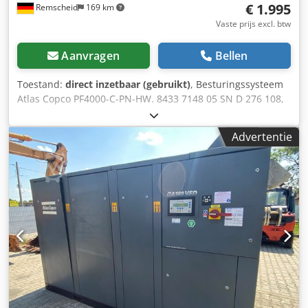
€ 1.995
Remscheid
169 km
Vaste prijs excl. btw
Aanvragen
Bellen
Toestand:
direct inzetbaar (gebruikt)
, Besturingssysteem
Atlas Copco PF4000-C-PN-HW. 8433 7148 05 SN D 276 108,
gebruikt, lichte gebruikssporen, 100% functioneel,
leveringsomvang conform foto's Csdpjrv Nz Aofx An Ijrf
Advertentie