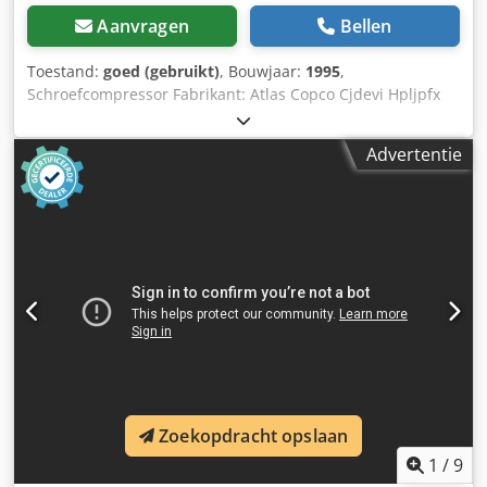
Aanvragen
Bellen
Toestand:
goed (gebruikt)
, Bouwjaar:
1995
,
Schroefcompressor Fabrikant: Atlas Copco Cjdevi Hpljpfx
An Iorf Type: XRHS 385 Productiejaar: 1995 Bedrijfsuren:
ca. 12.865 h Persdruk: 20 bar Vermogen: 224 kW Motor:
Advertentie
OM441LA Gewicht: 5,8 ton
Zoekopdracht opslaan
1
/
9