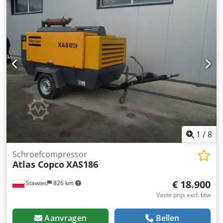
L/B/H: ca. 1300 mm / 900 mm / 1500 mm, gewicht: ca. 550
kg, bedrijfsuren: ca. 69000 uur. 2) Oliegesmeerde
schroefcompressor Atlas Copco GA15, bouwjaar: 1998,
max. bedrijfsdruk: 13 bar, vermogen: 15 kW, max.
luchtvolume: 155 m³/u, machinedimensies L/B/H: ca. 1900
mm / 700 mm / 1600 mm, gewicht: ca. 400 kg, bedrijfsuren:
ca. 69000 uur. 3) Oliegesmeerde schroefcompressor Atlas
Copco GA15 als onderdelenleverancier. Documentatie
aanwezig. Bezichtiging ter plaatse is mogelijk. Credpfx
Aezipgvon Isf
1
/
8
Schroefcompressor
Atlas Copco
XAS186
€ 18.900
Stawiec
826 km
Vaste prijs excl. btw
Aanvragen
Bellen