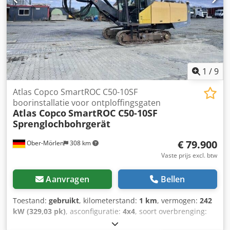
waterafscheider en PD-filter Emissieniveau: Fase V Aantal
cilinders: 4
1
/
9
Atlas Copco SmartROC C50-10SF
boorinstallatie voor ontploffingsgaten
Atlas Copco
SmartROC C50-10SF
Sprenglochbohrgerät
€ 79.900
Ober-Mörlen
308 km
Vaste prijs excl. btw
Aanvragen
Bellen
Toestand:
gebruikt
, kilometerstand:
1 km
, vermogen:
242
kW (329,03 pk)
, asconfiguratie:
4x4
, soort overbrenging:
automatisch
, Bouwjaar:
2012
, zGG: 24.000 kg Neem