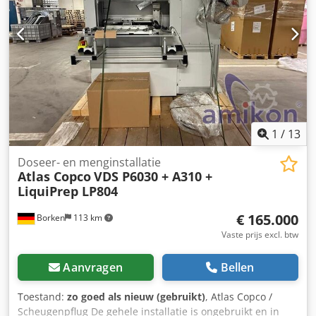
1
/
13
Doseer- en menginstallatie
Atlas Copco
VDS P6030 + A310 +
LiquiPrep LP804
€ 165.000
Borken
113 km
Vaste prijs excl. btw
Aanvragen
Bellen
Toestand:
zo goed als nieuw (gebruikt)
, Atlas Copco /
Scheugenpflug De gehele installatie is ongebruikt en in