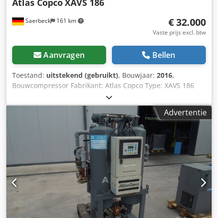
Atlas Copco
XAVS 186
€ 32.000
Saerbeck
161 km
Vaste prijs excl. btw
Aanvragen
Bellen
Toestand:
uitstekend (gebruikt)
, Bouwjaar:
2016
,
Bouwcompressor Fabrikant: Atlas Copco Type: XAVS 186
Bouwjaar: 2016 Bedrijfsuren: ca. 657 u - Maximale druk: 14
bar - Volume stroom: max. 11,4 m³/h - Vermogen: 104 kW -
Advertentie
Motor: John Deere 4045HAC05 - Nakoeler -
Waterafscheider Crjdjwubzropfx An Ijf - Gewicht: ca. 2,45 t