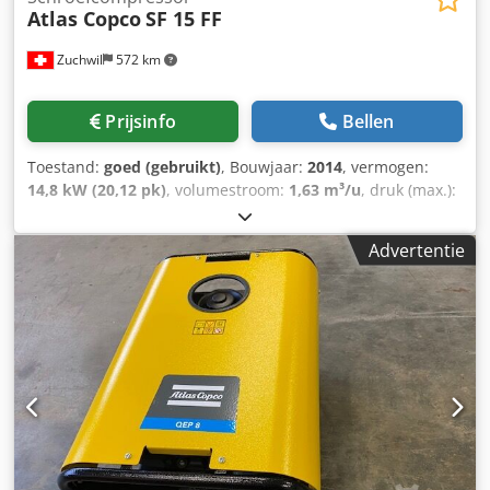
Atlas Copco
SF 15 FF
Zuchwil
572 km
Prijsinfo
Bellen
Toestand:
goed (gebruikt)
, Bouwjaar:
2014
, vermogen:
14,8 kW (20,12 pk)
, volumestroom:
1,63 m³/u
, druk (max.):
7,75 bar
, Luchtcompressor Atlas Copco SF 15 FF Fabrikant:
Atlas Copco Type: SF 15 FF Bouwjaar: 2014 Maximale druk:
Advertentie
7,75 bar Capaciteit: 4,95 m³/min Leveringscapaciteit: 27,1
l/s, 1,63 m³/min Motorvermogen: 14,8 kW = 20 pk
Motortoerental: 2885 t/min Gewicht: 595 kg
Stroomvoorziening: 400 V, 50 Hz, 3 fasen Type: Olievrij ISO-
klasse: 8573-1 Klasse 0 Uitrusting: geïntegreerd Workplace
Air System™, voorzien van SMARTLINK Cjdpexk U Dcsfx An
Ierf Besturing: Elektronikon Herkomst: Gemaakt in België Er
wordt geen aansprakelijkheid aanvaard voor de juistheid,
volledigheid en actualiteit van de verstrekte gegevens.