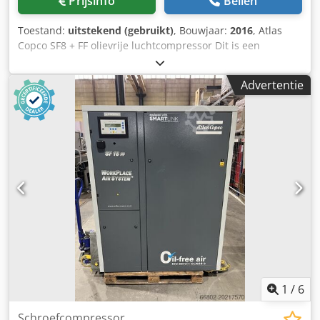
Prijsinfo
Bellen
Toestand:
uitstekend (gebruikt)
, Bouwjaar:
2016
, Atlas
Copco SF8 + FF olievrije luchtcompressor Dit is een
gebruikte Atlas Copco SF8+FF olievrije
scrollluchtcompressor die in 2016 is geproduceerd. SF+ 8
Advertentie
multi-scrollunits bieden de voordelen en flexibiliteit van
een modulair systeem met twee tot vier
compressormodules die in één omkasting zijn
geïntegreerd. De Elektronikon® bewaakt continu de status
van elk element en start en stopt de compressie-
elementen, waardoor wordt gegarandeerd dat de
persluchtuitvoer overeenkomt met de luchtvraag.
Bovendien garanderen de perfecte luchtkwaliteit en
gebruiksvriendelijkheid van deze units een superieur
productieproces. Crodpfx Aev D Hayon Ief Fabrikant: Atlas
Copco Model: SF8 + FF HC Jaar: 2016 Capaciteit: 0,68m3/u
Geïnstalleerd vermogen: 7,4 kW Geluidsniveau: 63 dB Max.
werkdruk: 9,75 bar Machineafmetingen LxBxH:
1.700x760x1.850 mm Machinegewicht: 457 kg.
1
/
6
Schroefcompressor