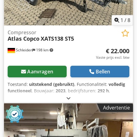
1
/
8
Compressor
Atlas Copco
XATS138 ST5
€ 22.000
Schleiden
198 km
Vaste prijs excl. btw
Aanvragen
Bellen
Toestand:
uitstekend (gebruikt)
, Functionaliteit:
volledig
functioneel
, Bouwjaar:
2023
, bedrijfsturen:
292 h
,
Emissieniveau 5, bedrijfsdruk 7,0 bar, debiet 7,0 m3/min;
bedrijfsdruk 8,6 bar, debiet 6,0 m3/min; bedrijfsdruk 10,3
Advertentie
bar, debiet 5,0 m3/min. Codpfx Aneznww He Ierf