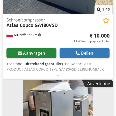
1
/
8
Schroefcompressor
Atlas Copco
GA180VSD
€ 10.000
Wilków
862 km
EXW Vaste prijs excl. btw
Aanvragen
Bellen
Toestand:
uitstekend (gebruikt)
, Bouwjaar:
2001
,
PRODUCT ATLAS COPCO TYPE GA180VSD SERIENUMMER
AIF072891 JAAR 2001 VERMOGEN (kW) 181 CAPACITEIT
(m3/min) DRUK (bar) 12.50 UREN (GEBRUIK/TOTAAL) 85719
Advertentie
Crsdpfx Aozq An Nsn Ijf FREQUENTIEOMFORMER ja
GEÏNTEGREERDE DROGER nee WARMTEWISSELAAR nee
GEKOELD (LUCHT/WATER) lucht OP TANK nee
DOCUMENTATIE nee AANSLUITING 2 1/2 NIEUW/GEBRUIKT
GEBRUIKT