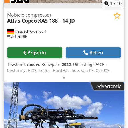
1
/
10
Mobiele compressor
Atlas Copco
XAS 188 - 14 JD
Hessisch Oldendorf
271 km
Prijsinfo
Bellen
Toestand:
nieuw
, Bouwjaar:
2022
, Uitrusting: PACE-
besturing, ECO-modus, HardHat-muts van PE, Xc2003-
besturingssysteem Minimum temperatuur: -10 °C
Afmetingen basisframe: 4844 x 1807 x 1892 mm (L x B x H)
Advertentie
Onbelast toerental: 1500 rpm Nominale snelheid bij volle
belasting: 1960 rpm Omgevingstemperatuur: 45 °C
Motorvermogen: 104 kW Volumestroom (FAD): 10,9-9,7
m³/min. Werkdrukbereik: 5-14 bar Flexibele druk- en
debietregeling van de compressor: PACE Merk / model
motor: John Deere / 4045HI551 Cedpfx Anjii U R Dj Iorf
Persluchtbehandeling bestaande uit: Persluchtnakoeler,