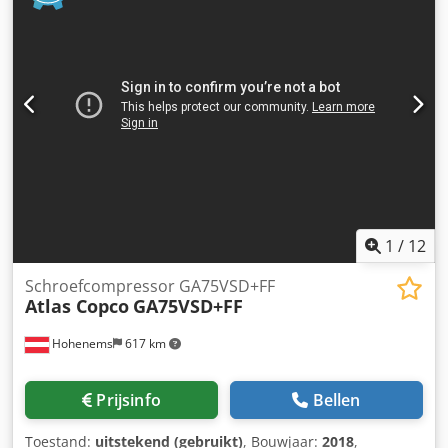
luchtdebiet: 293,1 L/s, motor: 3508 omw/min, bouwjaar:
2016, gewicht: 1654 kg. Levering in heel Europa niet
inbegrepen, btw niet inbegrepen. Referentie: 1167 Codpfx
Ajyxpz Ujntsrf
1
/
12
Schroefcompressor GA75VSD+FF
Atlas Copco
GA75VSD+FF
Hohenems
617 km
Prijsinfo
Bellen
Toestand:
uitstekend (gebruikt)
, Bouwjaar:
2018
,