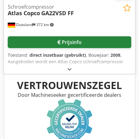
Schroefcompressor
Atlas Copco
GA22VSD FF
Duitsland
372 km
Prijsinfo
Toestand:
direct inzetbaar (gebruikt)
, Bouwjaar:
2008
,
Aangeboden wordt een Atlas Copco schroefcompressor
met geïntegreerde koeldroger, inclusief 500l
persluchtketel. Motorvermogen: 22 kW (30 pk),
volumestroom: 3,84 m³/min (64 l/s), max. bedrijfsdruk: 12,8
VERTROUWENSZEGEL
bar, bedrijfsuren: 29.897 uur, koelmiddel droger: R134a,
0,95 kg. De compressor is jaarlijks zonder onderbreking
Door Machineseeker gecertificeerde dealers
door een gespecialiseerd bedrijf onderhouden.
Documentatie aanwezig. Bezichtiging op afspraak mogelijk.
Crodpfx Anezh Nizetof