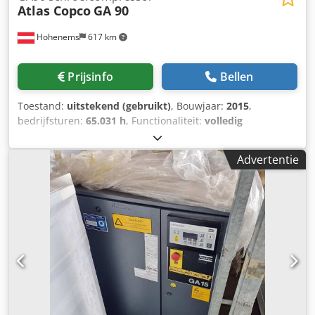
Atlas Copco
GA 90
Hohenems
617 km
Prijsinfo
Bellen
Toestand:
uitstekend (gebruikt)
, Bouwjaar:
2015
,
bedrijfsturen:
65.031 h
, Functionaliteit:
volledig
functioneel
, Schroefcompressor Atlas Copco GA90 90 kW
7,5 bar 16,87 m3/min Csdpjy A Nwkefx Anterf Bouwjaar:
Advertentie
2015 Bedrijfsuren: 65.031