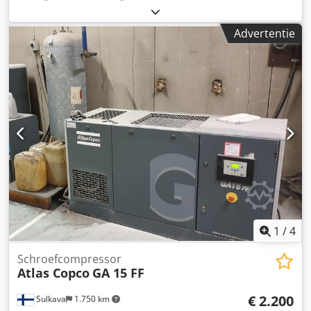
bedrijfsdruk:
13 bar
, ingangsspanning:
400 V
,
Schroefcompressor ATLAS COPCO GA 37 VSD ff Variabele
Advertentie
snelheid (inverter) Met koeldroger 37 kw motor Debiet 7,25
m3/min Druk 13 bar Kilometerstand 13200 Mtg
Compressor volledig operationeel Crsdet Hdh Nepfx Antjf
1
/
4
Schroefcompressor
Atlas Copco
GA 15 FF
€ 2.200
Sulkava
1.750 km