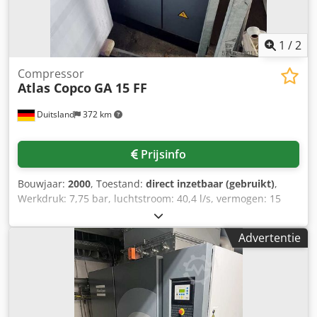
1
/
2
Compressor
Atlas Copco
GA 15 FF
Duitsland
372 km
Prijsinfo
Bouwjaar:
2000
, Toestand:
direct inzetbaar (gebruikt)
,
Werkdruk: 7,75 bar, luchtstroom: 40,4 l/s, vermogen: 15
kW, toerental: 3000 tpm, gewicht van de machine: ca. 450
kg. Een inspectie ter plaatse is mogelijk. Csdpfx Aewfg
Advertentie
Hhentorf