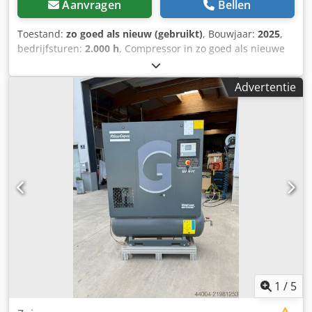
Aanvragen
Bellen
Toestand:
zo goed als nieuw (gebruikt)
, Bouwjaar:
2025
,
bedrijfsturen:
2.000 h
, Compressor in zo goed als nieuwe
staat (demonstratiemodel), slechts 2000 draaiuren. Wij zijn
officieel dealer. Nieuwprijs volgens prijslijst: € 32.074.
Advertentie
Crodpfxezdf Iyo Antof Belangrijkste kenmerken: Max. druk:
10 bar Vermogen: 15 kW / 20 pk Debiet: 2940 liter/minuut
1
/
5