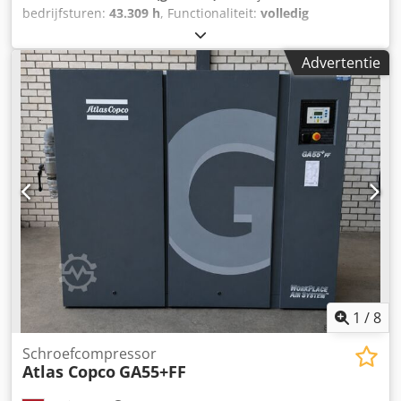
bedrijfsturen:
43.309 h
, Functionaliteit:
volledig
functioneel
, Schroefcompressor Atlas Copco GA75VSD+FF
Omvormer en droger geïntegreerd Cedjzp Urwepfx Antorf
Advertentie
75 kW 12,75 bar 15,50 m³/min Bouwjaar: 2018
Bedrijfstijden: 43.309
1
/
8
Schroefcompressor
Atlas Copco
GA55+FF