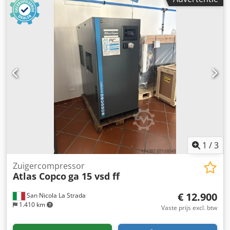
machine is defect. Bezichtigen op locatie is mogelijk.
Csdpjxmkc Tsfx Antjrf
1
/
3
Zuigercompressor
Atlas Copco
ga 15 vsd ff
€ 12.900
San Nicola La Strada
1.410 km
Vaste prijs excl. btw