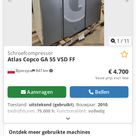
1
/
11
Schroefcompressor
Atlas Copco
GA 55 VSD FF
€ 4.700
Bystrzyca
847 km
Vaste prijs excl. btw
Aanvragen
Bellen
Toestand:
uitstekend (gebruikt)
, Bouwjaar:
2010
,
bedrijfsturen:
75.000 h
, Functionaliteit:
volledig
functioneel
, 55 kW compressor met ingebouwde droger en
frequentieregelaar. Zeer goede staat. Na
onderhoudsbeurt. 3 maanden garantie. Csdpfxsv Rmmmo
Ontdek meer gebruikte machines