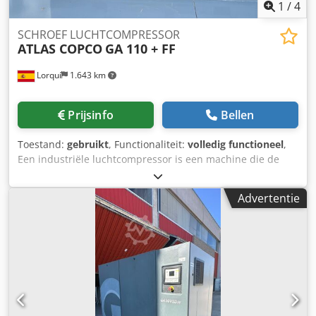
1
/
4
SCHROEF LUCHTCOMPRESSOR
ATLAS COPCO
GA 110 + FF
Lorquí
1.643 km
Prijsinfo
Bellen
Toestand:
gebruikt
, Functionaliteit:
volledig functioneel
,
Een industriële luchtcompressor is een machine die de
druk en de stroomsnelheid van perslucht verhoogt om
verschillende industriële gereedschappen, apparatuur en
Advertentie
processen van stroom te voorzien. Codpfjwnxzisx Anterf