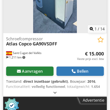
1
/
14
Schroefcompressor
Atlas Copco
GA90VSDFF
€ 15.000
Sant Cugat del Vallès
1.211 km
Vaste prijs excl. btw
Aanvragen
Bellen
Toestand:
direct inzetbaar (gebruikt)
, Bouwjaar:
2016
,
Functionaliteit:
volledig functioneel
, totaalgewicht:
1.654
kg
, Uitrusting:
Typeplaat beschikbaar, koeldroger
, Atlas
Copco, luchtcompressor, model: GA90VSDFF,
Advertentie
oliegesmeerde schroefcompressor met
frequentieomvormer (VSD), inclusief droger, druk: 12,7 bar,