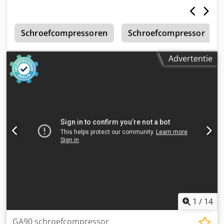
Antsrf
6
Schroefcompressoren
Schroefcompressor
Advertentie
1
/
14
GA90 schroefcompressor