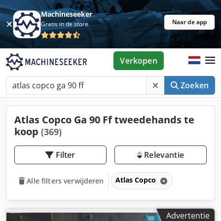
Machineseeker
Naar de app
Gratis in de store
Verkopen
Zoeken
Atlas Copco Ga 90 Ff tweedehands te
koop
(369)
Filter
Relevantie
Atlas Copco
Alle filters verwijderen
Advertentie