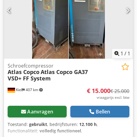
1850/850/H1900 mm -Gewicht: 592 kg
1
/
1
Schroefcompressor
Atlas Copco
Atlas Copco GA37
VSD+ FF System
€ 15.000
Kiel
407 km
€ 25.000
vraagprijs excl. btw
Aanvragen
Bellen
Toestand:
gebruikt
, bedrijfsturen:
12.100 h
,
Functionaliteit:
volledig functioneel
,