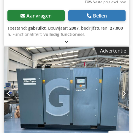
EXW Vaste prijs excl. btw
Aanvragen
Bellen
Toestand:
gebruikt
, Bouwjaar:
2007
, bedrijfsturen:
27.000
h
, Functionaliteit:
volledig functioneel
,
machine-/voertuignummer:
API454025
, Oliegeïnjecteerde
schroefcompressor met geïntegreerde koelmiddeldroger
Advertentie
Atlas Copco, model GA 15 FF, bouwjaar 2007, serienummer
API454025, gebruikt ~27.000 uur, met Atlas Copco
Elektronikon II besturingseenheid Het apparaat is sinds
2022 uit productie genomen. Laatste onderhoud
uitgevoerd zomer 2019 / 23.460 uur. Cjdpozd Avaefx Antorf
Op verzoek kan er een persluchttank worden meegeleverd.
Pmax 7,3 bar – 105 psi Qv 43 l/s – 2,58 m³/min P motor 15
kW – 20 pk Verpakken en laden op trailer is bij de prijs
inbegrepen, Incoterms FOT.