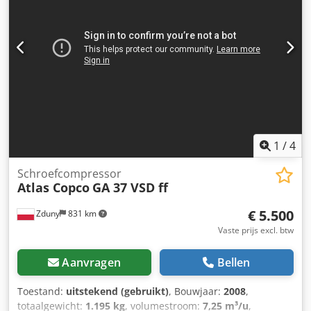
GA 11 VSD FF - Bouwjaar: 2008 - Serienummer: API161729 -
Vermogen: 11 kW Te koop aangeboden: goed onderhouden
schroefcompressor met luchtfilter en 500 liter expansievat.
Werkdruk tussen 3 en 13 bar. Het apparaat is volledig
functioneel. De machine is aangesloten op het stroomnet
en klaar voor demonstratie. Csdpfx Anjy Ud Ibsterf
1
/
4
Schroefcompressor
Atlas Copco
GA 37 VSD ff
€ 5.500
Zduny
831 km
Vaste prijs excl. btw
Aanvragen
Bellen
Toestand:
uitstekend (gebruikt)
, Bouwjaar:
2008
,
totaalgewicht:
1.195 kg
, volumestroom:
7,25 m³/u
,