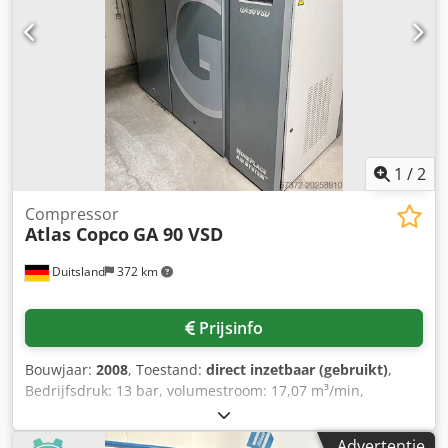
1
/
2
Compressor
Atlas Copco
GA 90 VSD
Duitsland
372 km
Prijsinfo
Bouwjaar:
2008
, Toestand:
direct inzetbaar (gebruikt)
,
Bedrijfsdruk: 13 bar, volumestroom: 17,07 m³/min,
motorvermogen: 90 kW, motortoerental: 3480 t/min,
gewicht: ca. 1750 kg. De frequentieomvormer van de
Advertentie