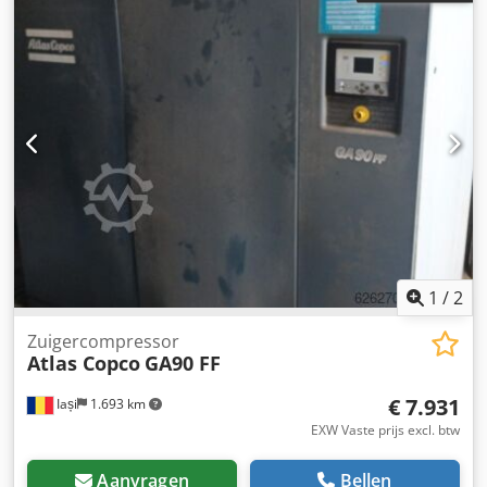
1
/
2
Zuigercompressor
Atlas Copco
GA90 FF
€ 7.931
Iași
1.693 km
EXW Vaste prijs excl. btw
Aanvragen
Bellen