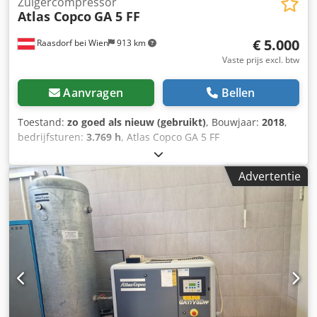
Zuigercompressor
Atlas Copco
GA 5 FF
€ 5.000
Raasdorf bei Wien
913 km
Vaste prijs excl. btw
Aanvragen
Bellen
Toestand:
zo goed als nieuw (gebruikt)
, Bouwjaar:
2018
,
bedrijfsturen:
3.769 h
, Atlas Copco GA 5 FF
schroefcompressor incl. koeldroger. Motor & Vermogen: •
Nominaal vermogen hoofd motor: 5,5 kW (7,5 pk) •
Advertentie
Motorefficiëntie: Gewoonlijk IE3 (beschermingsklasse IP55)
• Spanning / Frequentie: 400 V / 50 Hz (3 fasen) •
Startmethode: Ster-driehoek Druk en opbrengst: 7,5 bar:
15,0 l/s (900 l/min) ≈54,0 m³/u 8,5 bar: 13,2 l/s (792 l/min)
≈47,5 m³/u 10 bar: 12,5 l/s (750 l/min) ≈45,0 m³/u Crjdpfx
Ajy T Icgontof 13 bar: 8,4 l/s (504 l/min) ≈30,2 m³/u
Reservoirinhoud 270 l Geïntegreerde koeldroger: •
Drukdauwpunt: +3 °C • Extra opgenomen vermogen: ca.
0,22 kW • Condensaatafvoer: Elektronisch, zonder verlies
Geluidsniveau & Omgeving: • Geluidsniveau: 60 tot 63