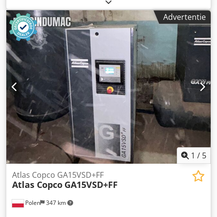
machine-/voertuignummer:
010460
, Wij bieden een
krachtige industriële compressor van het merk Atlas Copco
Advertentie
te koop aan. Het apparaat is gebruikt, is regelmatig door
vakmensen onderhouden en is direct inzetbaar.
Technische gegevens: Type: GA37 VSD+ FF (VSD+
technologie voor maximale energie-efficiëntie)
Cedpfxezdqz De Antjrf Bedrijfstijden: 12.100 uur Staat:
Gebruikt, zeer goed onderhouden en direct inzetbaar. De
compressor kan na voorafgaande afspraak ter plaatse in
Kiel worden bekeken en onder spanning worden getest.
1
/
5
Atlas Copco GA15VSD+FF
Atlas Copco
GA15VSD+FF
Polen
347 km