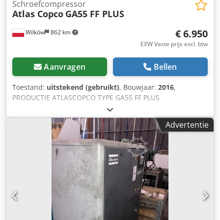
Schroefcompressor
Atlas Copco
GA55 FF PLUS
€ 6.950
Wilków
862 km
EXW Vaste prijs excl. btw
Aanvragen
Bellen
Toestand:
uitstekend (gebruikt)
, Bouwjaar:
2016
,
PRODUCTIE ATLASCOPCO TYPE GA55 FF PLUS
SERIENUMMER API623768 JAAR 2016 VERMOGEN (kW) 55
CAPACITEIT (m3/min) 10,44 DRUK (bar) 8,25 UREN
Advertentie
(WERK/TOTAAL) FREQUENTIEOMFORMER nee
GEÏNTEGREERDE DROGER ja, R410a 1,05 kg KOELER nee
KOELING (LUCHT/WATER) lucht Csdpezmhtcjfx Antjrf OP
TANK nee DOCUMENTATIE nee AANSLUITING 2
NIEUW/GEBRUIKT GEBRUIKT