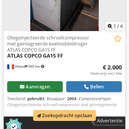
1
/
4
Oliegeïnjecteerde schroefcompressor
met geïntegreerde koelmiddeldroger
ATLAS COPCO GA15 FF
ATLAS COPCO
GA15 FF
€ 2.000
Albias
940 km
Vaste prijs excl. btw
Aanvragen
Bellen
Toestand:
gebruikt
, Bouwjaar:
2004
, Compressortype:
Oliegeïnjecteerde schroefcompressor met geïntegreerde
koeldroger Motorvermogen: 15 kW (20 pk)
Zoekopdracht opslaan
Stroomvoorziening: 380 V / 50 Hz Werkdruk: 7,5 bar
Advertentie
Csdpewgca Tefx Antjrf Vrije luchtopbrengst (FAD): 798 m³/u
(circa 13,3 m³/min) Geluidsniveau: 68 dB(A) Tankinhoud: