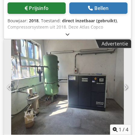
Prijsinfo
Bellen
Bouwjaar:
2018
, Toestand:
direct inzetbaar (gebruikt)
,
Compressorsysteem uit 2018. Deze Atlas Copco
GA15VSD+FF heeft een motorvermogen van 15 kW en werkt
bij een druk van 12,75 bar. Het systeem is voorzien van
Advertentie
een tank van 1.000 liter, waardoor het geschikt is voor
diverse toepassingen. Als u op zoek bent naar
hoogwaardige persluchtcapaciteit, overweeg dan de Atlas
Copco GA15VSD+FF die wij te koop aanbieden. Neem
contact met ons op voor meer informatie. Credpfszdi Snjx
Antsf • Motorvermogen: 15 kW • Druk: 12,75 bar Extra
uitrusting • Inclusief tank van 1.000 liter
1
/
4