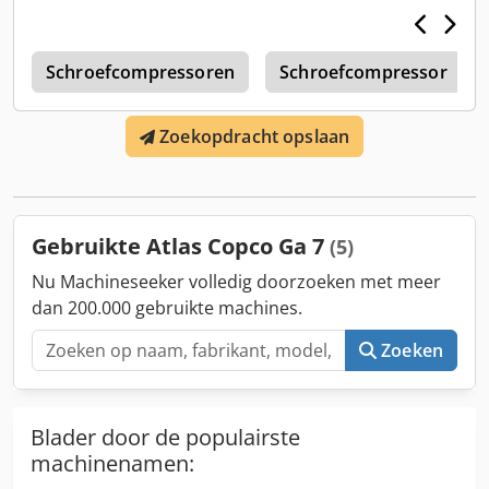
DROGER NEE WARMTEWISSELAAR NEE GEKOELD
(LUCHT/WATER) LUCHT OP RESERVOIR NEE DOCUMENTEN
nee NIEUW/GEBRUIKT GEBRUIKT
r
Schroefcompressoren
Schroefcompressor
Zoekopdracht opslaan
Gebruikte Atlas Copco Ga 7
(5)
Nu Machineseeker volledig doorzoeken met meer
dan 200.000 gebruikte machines.
Zoeken
Blader door de populairste
machinenamen: