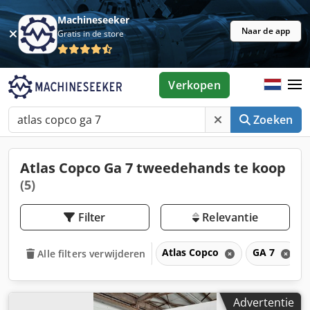
Machineseeker
Naar de app
Gratis in de store
Verkopen
Zoeken
Atlas Copco Ga 7 tweedehands te koop
(5)
Filter
Relevantie
Atlas Copco
GA 7
Alle filters verwijderen
Advertentie