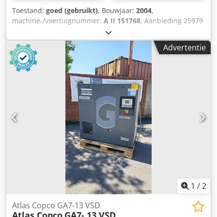
Toestand:
goed (gebruikt)
, Bouwjaar:
2004
,
machine-/voertuignummer:
A II 151768
, Aanbieding 25979
- Bedrijfsuren: 16.550 uur - Werkdruk: 10 bar Dwjdpfx
Abewrcq Norja - Opbrengst: 15,9 l/s - Aandrijving: 400 V /
Advertentie
7,5 kW - Motortoerental: 3.000 tpm - Luchtketel: 250 l -
Benodigde ruimte: ca. B 700 x H 1.830 x D 1.050 mm -
Gewicht: ca. 250 kg
1
/
2
Atlas Copco GA7-13 VSD
Atlas Copco
GA7- 13 VSD