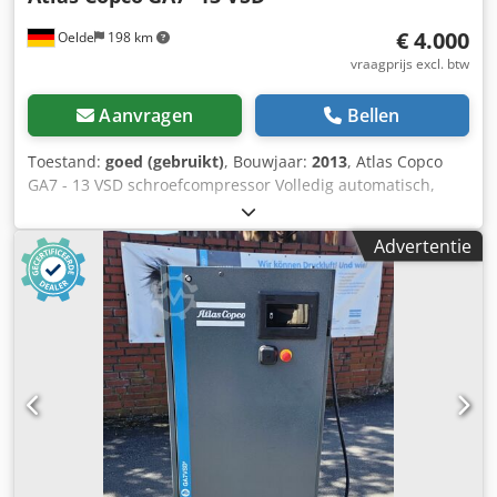
€ 4.000
Oelde
198 km
vraagprijs excl. btw
Aanvragen
Bellen
Toestand:
goed (gebruikt)
, Bouwjaar:
2013
, Atlas Copco
GA7 - 13 VSD schroefcompressor Volledig automatisch,
inwendig volledig voorzien van leidingen en bedrading,
enkeltraps oliegeïnjecteerde compressie, luchtgekoeld,
Advertentie
geluidgedempt. Dwodpfx Abjwk Hcyorsa Einddruk: 13,00
bar Motorvermogen: 7,50 kW Afgiftehoeveelheid: 1,26
m³/min