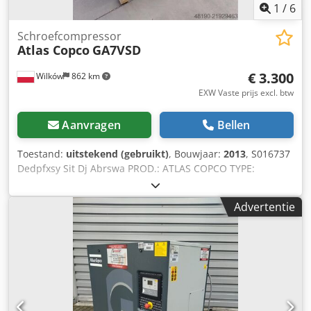
1
/
6
Schroefcompressor
Atlas Copco
GA7VSD
€ 3.300
Wilków
862 km
EXW Vaste prijs excl. btw
Aanvragen
Bellen
Toestand:
uitstekend (gebruikt)
, Bouwjaar:
2013
, S016737
Dedpfxsy Sit Dj Abrswa PROD.: ATLAS COPCO TYPE:
GA7VSD S/N: CAI716650 JAAR: 2013 VERMOGEN (kW): 7,5
CAPACITEIT (m3/min): 1,21 DRUK (bar): 13 UREN
Advertentie
(BEDRIJF/TOTAAL): 46345 FREQUENTIEREGELAAR: ja
INGEBOUWDE DROGER: nee WISSELAAR: nee GEKOELD
(LUCHT/WATER): lucht OP TANK: nee DOCUMENTEN: nee
NIEUW/GEBRUIKT: GEBRUIKT