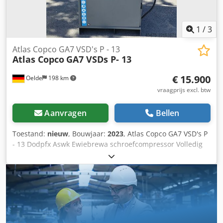
1
/
3
Atlas Copco GA7 VSD's P - 13
Atlas Copco
GA7 VSDs P- 13
€ 15.900
Oelde
198 km
vraagprijs excl. btw
Aanvragen
Bellen
Toestand:
nieuw
, Bouwjaar:
2023
, Atlas Copco GA7 VSD's P
- 13 Dodpfx Aswk Ewiebrewa schroefcompressor Volledig
automatisch, inwendig volledig voorzien van leidingen en
bedrading, enkeltraps oliegeïnjecteerde compressie,
luchtgekoeld, geluidgedempt, toerentalgeregeld. Einddruk:
13,00 bar Motorvermogen: 7,50 kW Afgiftehoeveelheid:
0,38 - 1,36 m³/min