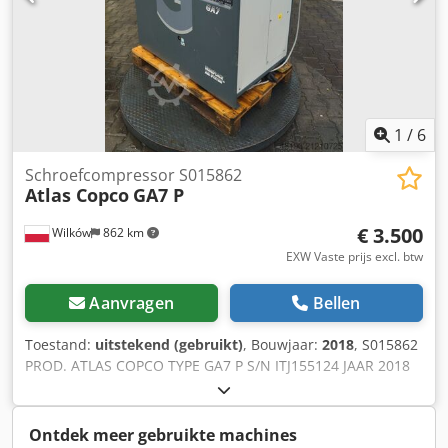
1
/
6
Schroefcompressor S015862
Atlas Copco
GA7 P
€ 3.500
Wilków
862 km
EXW Vaste prijs excl. btw
Aanvragen
Bellen
Toestand:
uitstekend (gebruikt)
, Bouwjaar:
2018
, S015862
PROD. ATLAS COPCO TYPE GA7 P S/N ITJ155124 JAAR 2018
Dsdpfxoyilxgo Abrjwa VERMOGEN (kW) 7,5 CAPACITEIT
(m3/min) 1,35 DRUK (bar) 8,5 UREN (DOC/TOTAAL)
30540/41340 FREQUENTIEREGELAAR NEE INGEBOUWDE
Ontdek meer gebruikte machines