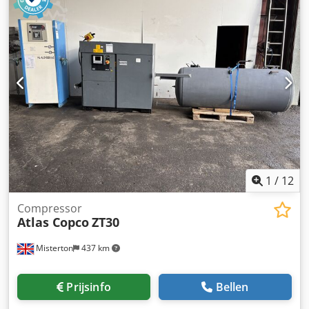
met Ultrafilter International drogermodel: HLALD0225 en
Abbott luchttank
1
/
12
Compressor
Atlas Copco
ZT30
Misterton
437 km
Prijsinfo
Bellen