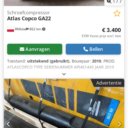
1
/
7
Schroefcompressor
Atlas Copco
GA22
€ 3.400
Wilków
862 km
EXW Vaste prijs excl. btw
Aanvragen
Bellen
Toestand:
uitstekend (gebruikt)
, Bouwjaar:
2010
, PROD.
ATLASCOPCO TYPE SERIENUMMER API461445 JAAR 2010
Crsdpfx Aszi T Dxoa Tjf VERMOGEN (kW) 22 CAPACITEIT
(m3/min) 3,61 DRUK (bar) 7,5 UREN (WERK/TOTAAL)
Advertentie
FREQUENTIEOMFORMER nee GEÏNTEGREERDE DROGER
nee WARMTEWISSELAAR nee KOELING (LUCHT/WATER)
lucht OP TANK nee DOCUMENTATIE nee AANSLUITING 1
1/4 NIEUW/GEBRUIKT GEBRUIKT