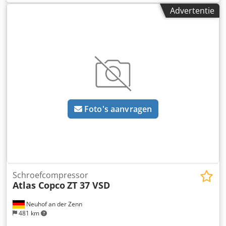
Bedrijfsuren onder last: 1978 u - Bedrijfsdruk: 10 bar -
Advertentie
Leveringscapaciteit: 3,34 m³/min - Aandrijving: 400 V / 22
kW - Motorsnelheid: 3000 tpm - Benodigde ruimte: ca. B
1300 x H 1250 x D 800 mm - Gewicht: ca. 490 kg
Foto's aanvragen
Schroefcompressor
Atlas Copco
ZT 37 VSD
Neuhof an der Zenn
481 km