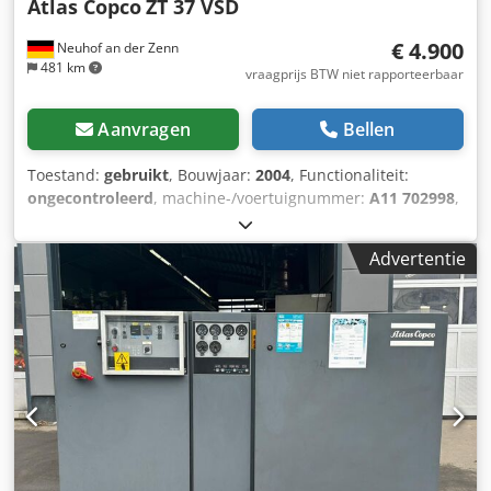
Atlas Copco
ZT 37 VSD
€ 4.900
Neuhof an der Zenn
481 km
vraagprijs BTW niet rapporteerbaar
Aanvragen
Bellen
Toestand:
gebruikt
, Bouwjaar:
2004
, Functionaliteit:
ongecontroleerd
, machine-/voertuignummer:
A11 702998
,
Uitrusting:
Typeplaat beschikbaar
, Compressorinstallatie
met drukvat, luchtdroger en verder toebehoren
Advertentie
Crjdsxvidnopfx Aa Tef