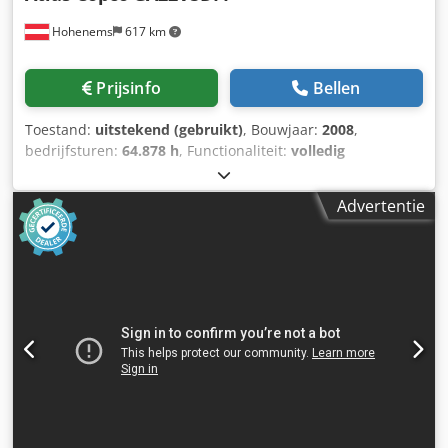
Hohenems
617 km
Prijsinfo
Bellen
Toestand:
uitstekend (gebruikt)
, Bouwjaar:
2008
,
bedrijfsturen:
64.878 h
, Functionaliteit:
volledig
functioneel
, Schroefcompressor GA22VSDFF Omvormer en
droger geïntegreerd 22 kW Codpfoyr Da Rjx Aa Torf 13 bar
Advertentie
3,85 m3/min