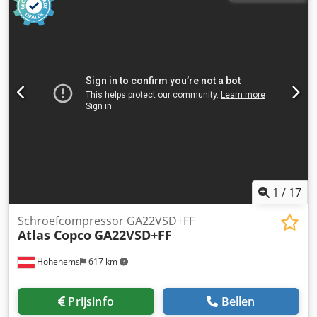
1
/
17
Schroefcompressor GA22VSD+FF
Atlas Copco
GA22VSD+FF
Hohenems
617 km
Prijsinfo
Bellen