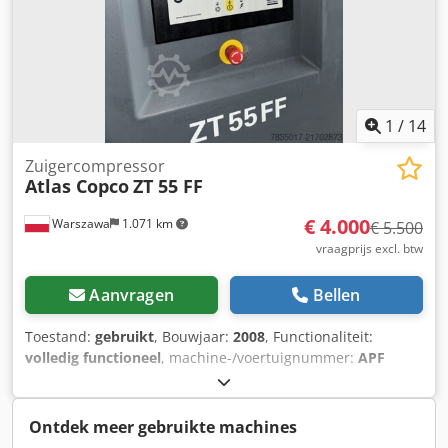
1
/
14
Zuigercompressor
Atlas Copco
ZT 55 FF
€ 4.000
Warszawa
1.071 km
€ 5.500
vraagprijs excl. btw
Aanvragen
Bellen
Toestand:
gebruikt
, Bouwjaar:
2008
, Functionaliteit:
volledig functioneel
, machine-/voertuignummer:
APF
136194
, totaalgewicht:
2.550 kg
, totale lengte:
2.900 mm
,
totale breedte:
1.450 mm
, totale hoogte:
2.200 mm
,
benodigde ruimte lengte:
3.000 mm
, benodigde breedte:
Ontdek meer gebruikte machines
1.600 mm
, motorfabrikant:
ABB
, brandstoftype:
elektrisch
,