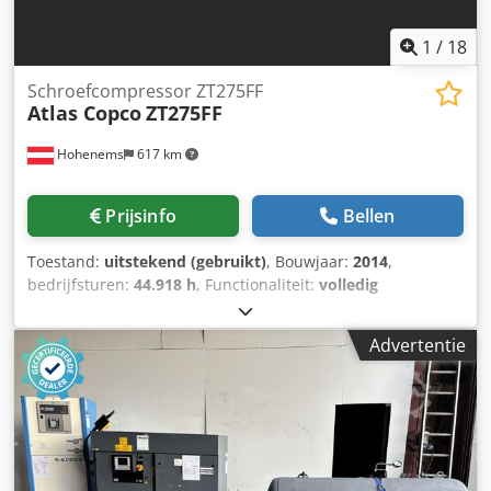
1
/
18
Schroefcompressor ZT275FF
Atlas Copco
ZT275FF
Hohenems
617 km
Prijsinfo
Bellen
Toestand:
uitstekend (gebruikt)
, Bouwjaar:
2014
,
bedrijfsturen:
44.918 h
, Functionaliteit:
volledig
functioneel
, Gebruikte olievrije Atlas Copco ZT275FF.
Bouwjaar 2014 met circa 44.000 bedrijfsuren. 275 kW, 7,5
Advertentie
bar met 44,38 m3/min. Geïntegreerde trommeldroger.
Credoxr U Rxjpfx Aa Tof