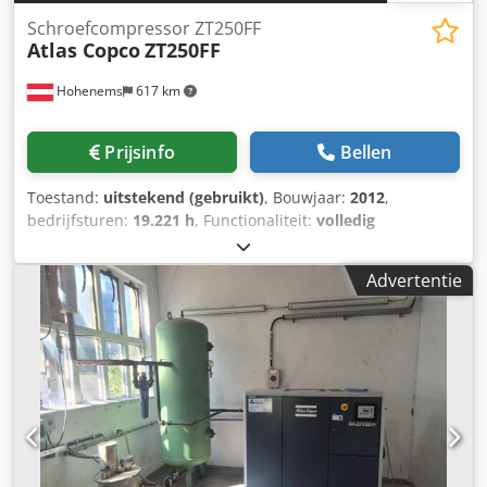
Schroefcompressor ZT250FF
Atlas Copco
ZT250FF
Hohenems
617 km
Prijsinfo
Bellen
Toestand:
uitstekend (gebruikt)
, Bouwjaar:
2012
,
bedrijfsturen:
19.221 h
, Functionaliteit:
volledig
functioneel
, Olievrije schroefcompressor ZT250FF Droger
geïntegreerd. 250 kW Cedpfx Aozmdrbsa Tsrf 10 bar 42,31
Advertentie
m³/min Bouwjaar: 2012 Bedrijfstijden: 19.221