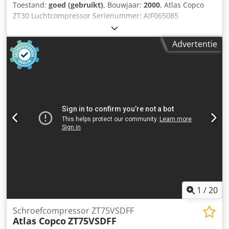
Toestand:
goed (gebruikt)
, Bouwjaar:
2000
, Atlas Copco
ZT30 Luchtcompressor Serienummer: AIF065085
Crjdpfsvtcy Ujx Aa Tjf 2000, olievrije luchtgekoelde
schroefcompressor, werkdruk 8,6 bar,
Advertentie
compressorvermogen 69 l/s, motor 30 kW, wordt geleverd
met Ultrafilter International drogermodel: HLALD0225 en
Abbott luchttank
1
/
20
Schroefcompressor ZT75VSDFF
Atlas Copco
ZT75VSDFF