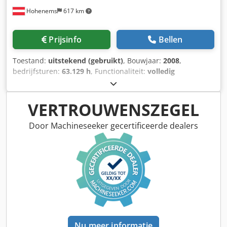
Hohenems
617 km
Prijsinfo
Bellen
Toestand:
uitstekend (gebruikt)
, Bouwjaar:
2008
,
bedrijfsturen:
63.129 h
, Functionaliteit:
volledig
functioneel
, Schroefcompressor Atlas Copco ZT75VSDFF
Csdpfx Aeyycczea Tjrf Frequentieregelaar en droger
geïntegreerd. 75 kW 8,75 bar 13,20 m3/min Bouwjaar: 2008
VERTROUWENSZEGEL
Bedrijfsuren: 63.129
Door Machineseeker gecertificeerde dealers
Nu meer informatie