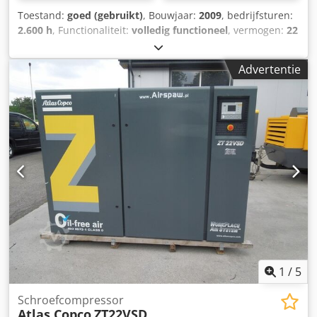
Toestand:
goed (gebruikt)
, Bouwjaar:
2009
, bedrijfsturen:
2.600 h
, Functionaliteit:
volledig functioneel
, vermogen:
22
kW (29,91 pk)
, 🔧 Specificaties: Type: Atlas Copco ZT22
Bouwjaar: 2009 Vermogen: 22 kW (30 pk) Werkdruk: 7 bar
Advertentie
(101 psi) Capaciteit: ca. 3,55 m³/min (125 cfm) Cjdpjy E
Sndefx Aa Torf Toerental: 2940 rpm ⏱️ Draaiuren: Totaal:
ca. 12.900 uur Belaste uren: ca. 2.600 uur
1
/
5
Schroefcompressor
Atlas Copco
ZT22VSD