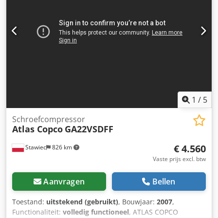
Documentatie aanwezig. Bezichtiging op afspraak mogelijk.
Codozh Nizjpfx Aa Torf
1
/
5
Schroefcompressor
Atlas Copco
GA22VSDFF
€ 4.560
Stawiec
826 km
Vaste prijs excl. btw
Aanvragen
Bellen
Toestand:
uitstekend (gebruikt)
, Bouwjaar:
2007
,
Functionaliteit:
volledig functioneel
, ATLAS COPCO