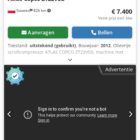
€ 7.400
Stawiec
826 km
Vaste prijs excl. btw
Aanvragen
Bellen
Toestand:
uitstekend (gebruikt)
, Bouwjaar:
2012
, Olievrije
scrollcompressor ATLAS COPCO ZT22VSD, machine met
frequentieomvormer Technische gegevens: capaciteit: 3,38
m3/min; motorvermogen: 22 kW; druk: 10 bar; bouwjaar:
Advertentie
2012 urenstand: 13486 uur Service gegarandeerd 31500
PLN netto 38745 PLN bruto Cjdpfx Aszb Ia Hsa Tsrf Service
gegarandeerd