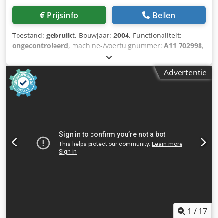
Prijsinfo
Bellen
Toestand:
gebruikt
, Bouwjaar:
2004
, Functionaliteit:
ongecontroleerd
, machine-/voertuignummer:
A11 702998
,
Uitrusting:
Typeplaat beschikbaar
, Compressorinstallatie
met drukvat, luchtdroger en verder toebehoren
Advertentie
Crodpfxexviiwo Aa Tjf
1
/
17