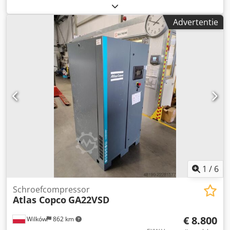
GA22VSDFF schroefcompressor, voorzien van een
frequentieregelaar en een lucht droger, recent
Advertentie
onderhouden. Technische gegevens: Credpfx Aszmt Huea
Tjf capaciteit: 3840 m³/min; motorvermogen: 22 kW;
maximale druk: 12,80 bar; bouwjaar: 2007; draaiuren:
11469; € 19.800 (netto); € 24.354 (bruto). De compressor is
volledig operationeel, klaar voor gebruik, en wordt
geleverd met garantie. Wij bieden tevens service aan.
Hieronder de link naar een video.
1
/
6
Schroefcompressor
Atlas Copco
GA22VSD
€ 8.800
Wilków
862 km