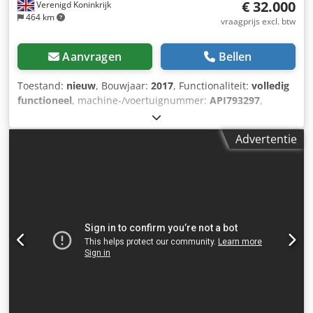
€ 32.000
Verenigd Koninkrijk
464 km
vraagprijs excl. btw
Aanvragen
Bellen
Toestand:
nieuw
, Bouwjaar:
2017
, Functionaliteit:
volledig
functioneel
, machine-/voertuignummer:
API793297
,
totaalgewicht:
1.431 kg
, vermogen:
37 kW (50,31 pk)
, druk
(max.):
8,6 bar
, type koeling:
lucht
, Uitrusting:
Typeplaat
Advertentie
beschikbaar, documentatie / handleiding
, GLOEDNIEUW,
NOOIT GEBRUIKT Crjdpfoxbtk Nox Aa Tsf Hierbij bieden wij
een zeldzame kans om een 100% olievrije, luchtgekoelde,
frequentiegeregelde, tweetraps schroefcompressor aan te
schaffen. Nog altijd op de originele pallet van de fabrikant,
rechtstreeks uit de fabriek in België Energiezuinige VSD-
machine