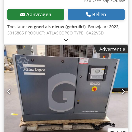
EXW Vaste prijs excl. btw
Aanvragen
Bellen
Toestand:
zo goed als nieuw (gebruikt)
, Bouwjaar:
2022
,
S016865 PRODUCT: ATLASCOPCO TYPE: GA22VSD
SERIENUMMER: API469861 JAAR: 2022 VERMOGEN (kW): 22
CAPACITEIT (m3/min): 4,9 DRUK (bar): 10,5 UREN
Advertentie
(BEDRIJF/TOTAAL): 3184 FREQUENTIEOMFORMER: ja
GEÏNTEGREERDE DROGER: nee WARMTEWISSELAAR: nee
KOELING (LUCHT/WATER): lucht Crjdpfx Aezi Unloa Tjf OP
TANK: nee DOCUMENTATIE: ja