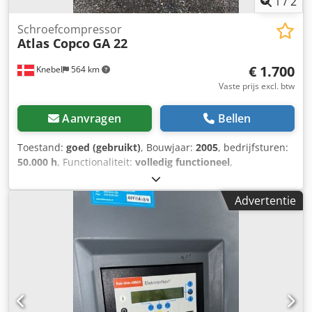
1
/
2
Schroefcompressor
Atlas Copco
GA 22
€ 1.700
Knebel
564 km
Vaste prijs excl. btw
Aanvragen
Bellen
Toestand:
goed (gebruikt)
, Bouwjaar:
2005
, bedrijfsturen:
50.000 h
, Functionaliteit:
volledig functioneel
,
totaalgewicht:
850 kg
, Uitrusting:
koeldroger
, 22 kW
schroefcompressor met geïntegreerde koeldroger,
Advertentie
gedemonteerd maar in goede staat. Crjdezb Drxjpfx Aa Tof