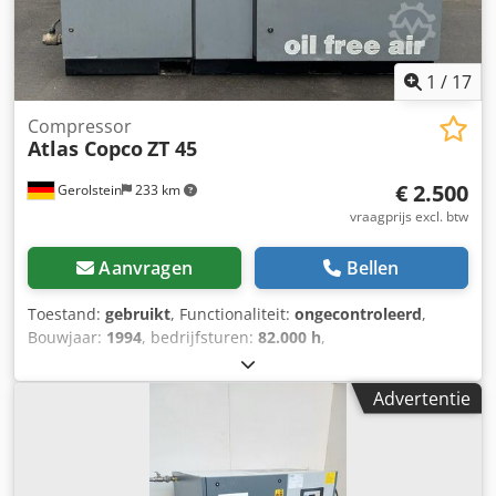
1
/
17
Compressor
Atlas Copco
ZT 45
€ 2.500
Gerolstein
233 km
vraagprijs excl. btw
Aanvragen
Bellen
Toestand:
gebruikt
, Functionaliteit:
ongecontroleerd
,
Bouwjaar:
1994
, bedrijfsturen:
82.000 h
,
machine-/voertuignummer:
AIF.015064
, Atlas Copco
Luchtcompressor – Technische Gegevens Crsdpexn R Hujfx
Advertentie
Aa Tof Producttype: ZT 45 Serienummer: AIF.015064 Max.
einddruk: 8 bar Tussendruk: 2,4 bar Vrije luchtopbrengst:
9,6 l/s Motorvermogen: 45 kW Max. toerental: 3000 t/min
Bouwjaar: 1994 Gefabriceerd door: Atlas Copco Airpower