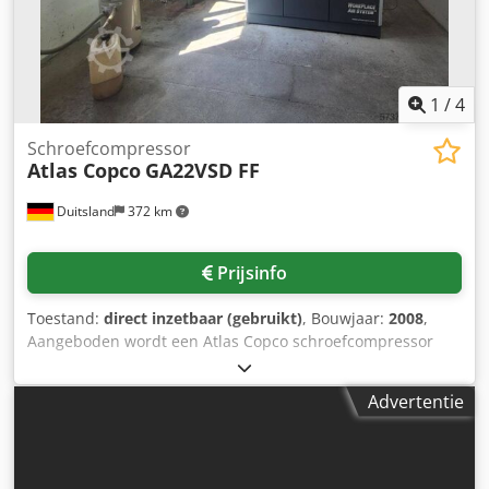
1
/
4
Schroefcompressor
Atlas Copco
GA22VSD FF
Duitsland
372 km
Prijsinfo
Toestand:
direct inzetbaar (gebruikt)
, Bouwjaar:
2008
,
Aangeboden wordt een Atlas Copco schroefcompressor
met geïntegreerde koeldroger, inclusief 500l
persluchtketel. Motorvermogen: 22 kW (30 pk),
Advertentie
volumestroom: 3,84 m³/min (64 l/s), max. bedrijfsdruk: 12,8
bar, bedrijfsuren: 29.897 uur, koelmiddel droger: R134a,
0,95 kg. De compressor is jaarlijks zonder onderbreking
door een gespecialiseerd bedrijf onderhouden.