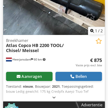
1
/
2
Breekhamer
Atlas Copco
HB 2200 TOOL/
Chisel/ Meissel
€ 875
Heerjansdam
60 km
Vaste prijs excl. btw
Aanvragen
Bellen
Toestand:
nieuw
, Bouwjaar:
2021
, Toepassingsgebied:
bouw Ledig gewicht: 175 kg Credpfx Aaeyz Tiuo Tef
Algemene staat: zeer goed Technische staat: zeer goed
Optische staat: zeer goed Neem contact op met dhr. Ö.
Advertentie
Inalkac voor meer informatie.