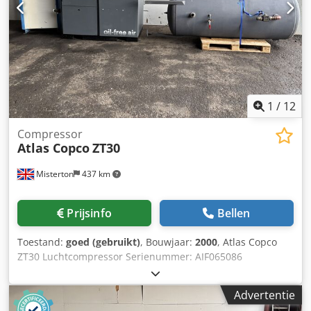
1
/
12
Compressor
Atlas Copco
ZT30
Misterton
437 km
Prijsinfo
Bellen
Toestand:
goed (gebruikt)
, Bouwjaar:
2000
, Atlas Copco
ZT30 Luchtcompressor Serienummer: AIF065086
Credpfxovtcw To Aa Tof 2000, olievrije luchtgekoelde
schroefcompressor, werkdruk 8,6 bar,
Advertentie
compressorvermogen 69 l/s, motor 30 kW, wordt geleverd