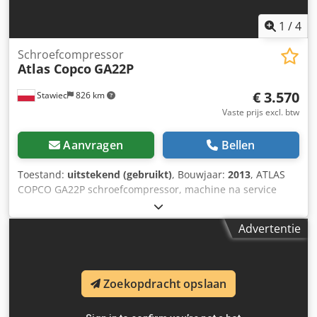
1
/
4
Schroefcompressor
Atlas Copco
GA22P
€ 3.570
Stawiec
826 km
Vaste prijs excl. btw
Aanvragen
Bellen
Toestand:
uitstekend (gebruikt)
, Bouwjaar:
2013
, ATLAS
COPCO GA22P schroefcompressor, machine na service
Technische gegevens: Capaciteit: 3,49 m³/min;
Motoraandrijving: 22 kW; Maximale druk: 10 bar; Bouwjaar:
Advertentie
2013; Urenstand: 8796h; Prijs: 15.200 netto, 18.696 bruto
Csdpfew Nh S Sjx Aa Tjrf Compressor volledig
operationeel, klaar voor gebruik, garantie inbegrepen.
Service wordt verleend. Hieronder vindt u een link naar de
Zoekopdracht opslaan
video.