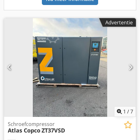
Advertentie
1
/
7
Schroefcompressor
Atlas Copco
ZT37VSD