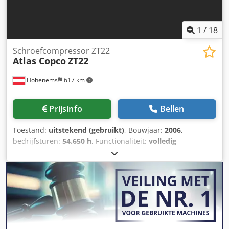
1
/
18
Schroefcompressor ZT22
Atlas Copco
ZT22
Hohenems
617 km
Prijsinfo
Bellen
Toestand:
uitstekend (gebruikt)
, Bouwjaar:
2006
,
bedrijfsturen:
54.650 h
, Functionaliteit:
volledig
functioneel
, Olievrije schroefcompressor Atlas Copco ZT22
22 kW 10 bar 2,72 m3/min Codoyzm D Sepfx Aa Tjrf
Bouwjaar: 2006 Bedrijfsuren: 54.650