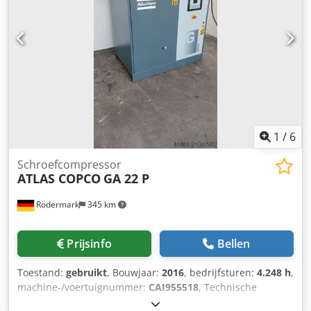
N.V., Wilrijk, België Bedrijfsuren (totaal): 81.925 h
Belastingsuren: 33.106 h Beschrijving De Atlas Copco ZT 45
luchtcompressor is afkomstig uit de ontmanteling van een
fabriek die zijn activiteiten heeft gestaakt. De interne
componenten lijken grotendeels vervangen of gereviseerd
te zijn, en de unit verkeert over het algemeen in een goede
technische staat. Verkoop in huidige staat.
1
/
6
Schroefcompressor
ATLAS COPCO
GA 22 P
Rödermark
345 km
Prijsinfo
Bellen
Toestand:
gebruikt
, Bouwjaar:
2016
, bedrijfsturen:
4.248 h
,
machine-/voertuignummer:
CAI955518
, Technische
gegevens: Credsycg Hhepfx Aa Tef - Bedrijfsuren: 4248 u -