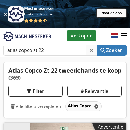
Machineseeker
Naar de app
Gratis in de store
Verkopen
Zoeken
Atlas Copco Zt 22 tweedehands te koop
(369)
Filter
Relevantie
Atlas Copco
Alle filters verwijderen
Advertentie