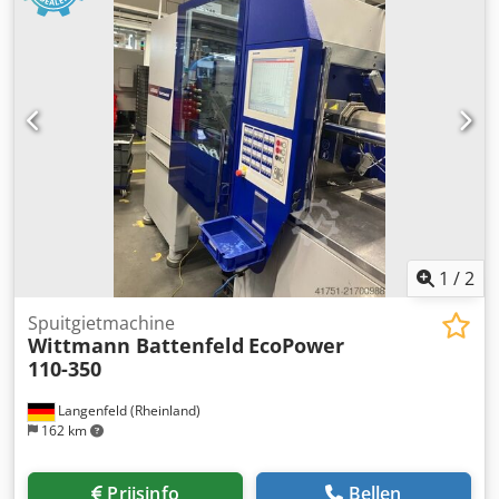
1
/
2
Spuitgietmachine
Wittmann Battenfeld
EcoPower
110-350
Langenfeld (Rheinland)
162 km
Prijsinfo
Bellen