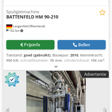
kleurinsteekapparaat Interface voor temperatuurregelaar
Gereedschapverwarming 8x
Spuitgietmachine
BATTENFELD
HM 90-210
Langenfeld (Rheinland)
162 km
Prijsinfo
Bellen
Toestand:
goed (gebruikt)
, Bouwjaar:
2010
, klemmkracht:
900 kN
, schroefdiameter:
30 mm
, cilinderinhoud:
106 cm³
,
injectiedruk:
2.042 bar
, BATTENFELD HM 90-210
Voorraadnummer: 503670 Fabrikant: BATTENFELD Type:
Advertentie
HM 90-210 Dkedpfx Asyglw Tei Ner Besturing: UNILOG B6
Bouwjaar: 2010 Technische gegevens sluitzijde Sluitkracht:
900 kN Ruimte tussen de staanders h x v: 420 x 370 mm
Afmeting platen h x v: 630 x 613 mm Inbouwhoogte min.:
450 mm Inbouwhoogte max.: 925 mm Max. plaatafstand:
925 mm Openingsslag: 475 mm Uitwerper slag: 150 mm
Uitwerpkracht: 41 kN Centrering beweegbare plaat Ø: 125