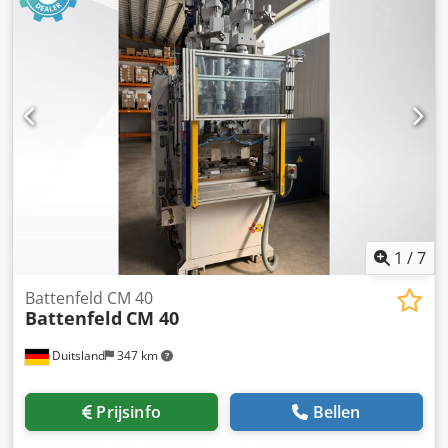
Maximaal spuitgewicht: ca. 183 g Specifieke spuitdruk:
1.575 bar Afstand tussen de stijlen: 370 x 420 mm
Minimale hoogte voor de inbouw van gereedschap: 200
mm Dodpfxozpwrgj Ai Nokr Maximale openingsweg: 300
mm Gewicht van de machine: 3 * ca. 5.500 kg Afmetingen
van de machine: ca. 2.917 x 1.423 x 3.643 mm
Documentatie en technische gegevens zijn aanwezig Staat:
gebruikt Demontage en afhalen dienen door de koper te
worden uitgevoerd Leveringsomvang: (zie afbeelding)
(Wijzigingen en vergissingen in de technische gegevens
zijn voorbehouden!) Mocht u verdere vragen hebben, dan
beantwoorden wij deze graag telefonisch.
1
/
7
Battenfeld CM 40
Battenfeld
CM 40
Duitsland
347 km
Prijsinfo
Bellen