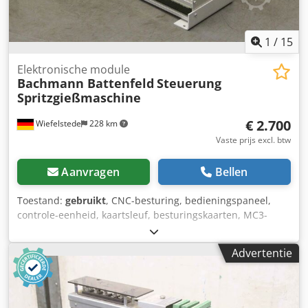
1
/
15
Elektronische module
Bachmann Battenfeld
Steuerung
Spritzgießmaschine
€ 2.700
Wiefelstede
228 km
Vaste prijs excl. btw
Aanvragen
Bellen
Toestand:
gebruikt
, CNC-besturing, bedieningspaneel,
controle-eenheid, kaartsleuf, besturingskaarten, MC3-
besturing, insteekkaarten, printplaten, ventielmodule,
ventielversterker, printkaart, analoge verdeelkaart,
Advertentie
verdeelprintkaart, ventielversterker, busprint, buskaart,
processorkaart, koppelkaart, temperatuurregelkaart -
Fabrikant: Bachmann, controle van elektronische modules
van spuitgietmachine Battenfeld -Kaart slot: Bachmann