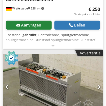
€ 250
Wiefelstede
228 km
Vaste prijs excl. btw
Aanvragen
Bellen
Toestand:
gebruikt
, Controlebord, spuitgietmachine,
spuitgietmachine, kunststof spuitgietmachine, kunststof
spuitgietmachine, kunststof spuitgietmachine, kunststof
spuitgietmachine -Hydraulisch regelblok komt van: een
Advertentie
spuitgietmachine -fabrikant: Battenfeld Dkjdpfedx Nvpsx
Ai Ner -Maten: 380/180/H300 mm -gewicht: 17 kg