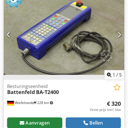
processorkaart, koppelkaart, temperatuurregelkaart
Dodpfx Asg Tizmei Nskr -Fabrikant: Bachmann,
verdeelbord uit spuitgietmachine Battenfeld -Type:
Bachmann CV 16 P7,5 : 2530/00 -Hoeveelheid: 5x kaarten
beschikbaar -Prijs per stuk -Afmetingen .: 145/80 / H40 mm
-Gewicht: 0,1 kg / st.
1
/
5
Besturingseenheid
Battenfeld
BA-T2400
€ 320
Wiefelstede
228 km
Vaste prijs excl. btw
Aanvragen
Bellen