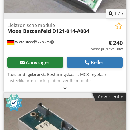
1
/
7
Elektronische module
Moog Battenfeld
D121-014-A004
€ 240
Wiefelstede
228 km
Vaste prijs excl. btw
Aanvragen
Bellen
Toestand:
gebruikt
, Besturingskaart, MC3-regelaar,
insteekkaarten, printplaten, ventielmodule,
ventielversterker, printplaat, temperatuurregelkaart,
versterkerkaart Dksdpeqku Nqsfx Ai Nsr -Fabrikant: Moog,
Advertentie
besturingskaart van spuitgietmachine Battenfeld -Type:
D121-014-A004 -Totale afmetingen: 270/115/H60 mm -
Gewicht: 1,1 kg