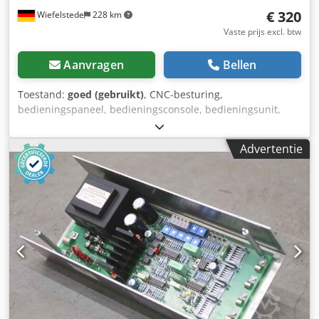
€ 320
Wiefelstede
228 km
Vaste prijs excl. btw
Aanvragen
Bellen
Toestand:
goed (gebruikt)
, CNC-besturing,
bedieningspaneel, bedieningsconsole, bedieningsunit,
kaarteninvoer, besturingskaarten, MC3-besturing,
insteekkaarten, printplaten, ventielmodule,
Advertentie
ventielversterker, printplaat Dodpfx Aiog Td Dxs Nekr -
Fabrikant: Bosch, module afkomstig uit Battenfeld
spuitgietmachine -Ventielmodule: Bosch QV 60
Afmetingen: 220/45/H128 mm -Gewicht: 0,4 kg