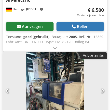
All-electric
breedte 100
€ 6.500
Hattingen
156 km
Vaste prijs excl. btw
Aanvragen
Bellen
Toestand:
goed (gebruikt)
, Bouwjaar:
2005
, Ref.-Nr.: 16369
Fabrikant: BATTENFELD Type: EM 75-120 Unilog B4
vollelektrisch Bouwjaar: 2005 Sluiteenheid Sluitkracht: 75
ton Openingsslag: 800 mm Kolomafstand (h x v): 405 x 405
Advertentie
mm Inbouwhoogte min.: 150 mm Inbouwhoogte max.: 480
mm Spuiteenheid Schroefdiameter: 18 mm Spuitvolume:
30 cm³ Schotgewicht PS: 27 gr Spuitdruk: 2440 bar
Afmetingen en gewichten Afmeting LxBxH: 4,5 x 1,7 x 2,0 m
Machinegewicht: 4500 kg Aanvullende informatie:
BATTENFELD EM 75/120 UNILOG B4 Vollelektrische precisie
spuitgietmachine De BATTENFELD EM 75/120 UNILOG B4 is
een hoogwaardige, vollelektrische spuitgietmachine uit
Oostenrijkse productie. De EM-serie van BATTENFELD
behoorde toen al tot de modernste servo-elektrische
machineconcepten in zijn klasse en is speciaal ontwikkeld