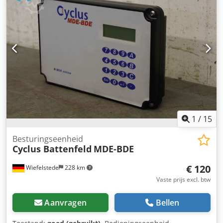
1
/
15
Besturingseenheid
Cyclus Battenfeld
MDE-BDE
€ 120
Wiefelstede
228 km
Vaste prijs excl. btw
Aanvragen
Bellen