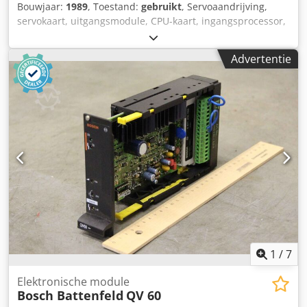
Bouwjaar:
1989
, Toestand:
gebruikt
, Servoaandrijving,
servokaart, uitgangsmodule, CPU-kaart, ingangsprocessor,
voedingseenheid, besturingskaart, ingangskaart,
controller, converter, regelaar -Indramat: A.C.
Advertentie
servocontroller van spuitgietmachine Battenfeld Dedpfeqgi
Iljx Ai Nekr -Type: MOD13/1X.... -Besturing: TDM 3.2-30-
300-W0 -Aantal: 1x servocontroller beschikbaar -
Afmetingen: 390/70/H325 mm -Gewicht: 7,7 kg
1
/
7
Elektronische module
Bosch Battenfeld
QV 60