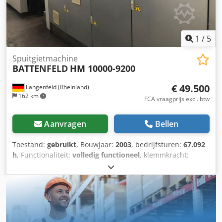
stopcontact 16A Dksdpjzgt I Ssfx Ai Nor Machinedimensies
LxBxH: 7,2m x 1,75m x 2,42m Totaalgewicht: 16.400 kg
1
/
5
Spuitgietmachine
BATTENFELD
HM 10000-9200
€ 49.500
Langenfeld (Rheinland)
162 km
FCA vraagprijs excl. btw
Aanvragen
Bellen
Toestand:
gebruikt
, Bouwjaar:
2003
, bedrijfsturen:
67.092
h
, Functionaliteit:
volledig functioneel
, klemmkracht:
10.000 kN
, schroefdiameter:
120 mm
, cilinderinhoud:
5.655 cm³
, injectiedruk:
1.632 bar
, totale lengte:
11.600
mm
, totale breedte:
2.900 mm
, totale hoogte:
2.500 mm
,
totaalgewicht:
76.500 kg
, Sluitkracht: 10000 kN Kolommaat
h x v: 1120 x 1400 mm Platenafmeting h x v: 1960 x 1690
mm Inbouwhoogte min.: 550 mm Inbouwhoogte max.: 1020