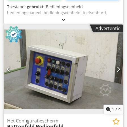
Toestand:
gebruikt
, Bedieningseenheid,
bedieningspaneel, bedieningseenheid, toetsenbord,
scherm, bediening, handterminal -Fabrikant: Battenfeld,
besturingseenheid van spuitgietmachine BA-T2400 Dkjdpfx
Advertentie
Asgypvloi Nor -Afmetingen: 380/120 / H85 mm -Gewicht:
1,7 kg
1
/
4
Het Configuratiescherm
Battenfeld
Bedienfeld