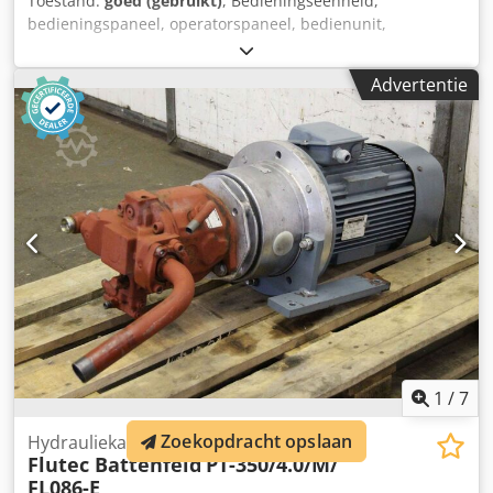
Toestand:
goed (gebruikt)
, Bedieningseenheid,
bedieningspaneel, operatorspaneel, bedienunit,
toetsenbord, scherm, besturing, handterminal,
bedieningselement Dsdpfx Aegypu Doi Njkr - Fabrikant:
Advertentie
Cyclus Battenfeld, bedieningselement uit spuitgietmachine
BA-T2400 / BA 600 CDC / A5002 Type: MDE-BDE - Aantal: 3
bedieningsdelen beschikbaar - Prijs: per stuk -
Afmetingen: 290/50/190 mm - Gewicht: 0,8 kg/stuk.
1
/
7
Zoekopdracht opslaan
Hydrauliekaggregaat 11 kW/1450 tpm
Flutec Battenfeld
PT-350/4.0/M/
FL086-E