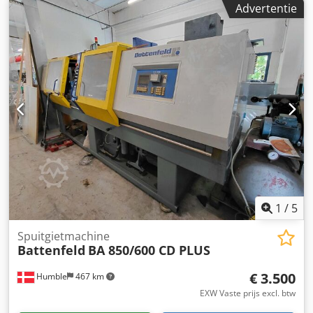
Advertentie
R630/6V, dateert uit het jaar 1990. Merk: Battenfeld
Extrusionstechnik GmbH Model: Haul-Off R630/6V
Dkedpferrv Uwox Ai Njr Bouwjaar: 1990 Spanning: 380 V
Kracht: 4,5 kW Buisdiameter max. : 110 mm to 630 mm
1
/
5
Spuitgietmachine
Battenfeld
BA 850/600 CD PLUS
€ 3.500
Humble
467 km
EXW Vaste prijs excl. btw