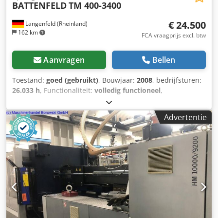
BATTENFELD
TM 400-3400
€ 24.500
Langenfeld (Rheinland)
162 km
FCA vraagprijs excl. btw
Aanvragen
Bellen
Toestand:
goed (gebruikt)
, Bouwjaar:
2008
, bedrijfsturen:
26.033 h
, Functionaliteit:
volledig functioneel
,
klemmkracht:
4.000 kN
, schroefdiameter:
75 mm
,
cilinderinhoud:
1.657 cm³
, injectiedruk:
2.022 bar
, totale
Advertentie
lengte:
7.200 mm
, totale breedte:
1.750 mm
, totale hoogte:
2.420 mm
, totaalgewicht:
16.400 kg
, Sluitkracht: 4000 kN
Kolomafstand h x v: 710 x 710 mm Platenafmeting h x v:
1010 x 1010 mm Inbouwhoogte min.: 300 mm
Inbouwhoogte max.: 710 mm Max. platenafstand: 1380 mm
Openingsslag: 670 mm Schroefdiameter: 75 mm
Slagvolume: 1657 ccm Spuitdruk: 2022 bar Uitrusting
Meertalige schermtekst CEE-stopcontact 16A Hydraulische
kernuittrekker 1x Luchtventiel 1x Nivelleerelementen
EUROMAP 67 besturingsinterface USB-interface Schuko-