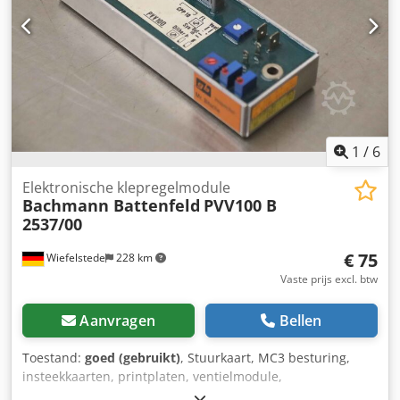
1
/
6
Elektronische klepregelmodule
Bachmann Battenfeld
PVV100 B
2537/00
€ 75
Wiefelstede
228 km
Vaste prijs excl. btw
Aanvragen
Bellen
Toestand:
goed (gebruikt)
, Stuurkaart, MC3 besturing,
insteekkaarten, printplaten, ventielmodule,
ventielversterker, printkaart, ventielversterker,