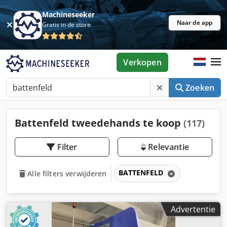
Machineseeker
Naar de app
Gratis in de store
Verkopen
Zoeken
Battenfeld tweedehands te koop
(117)
Filter
Relevantie
BATTENFELD
Alle filters verwijderen
Advertentie