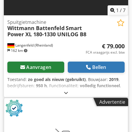
1
/
7
Spuitgietmachine
Wittmann Battenfeld
Smart
Power XL 180-1330 UNILOG B8
€ 79.000
Langenfeld (Rheinland)
162 km
FCA vraagprijs excl. btw
Aanvragen
Bellen
Toestand:
zo goed als nieuw (gebruikt)
, Bouwjaar:
2019
,
bedrijfsturen:
950 h
, Functionaliteit:
volledig functioneel
,
klemmkracht:
1.800 kN
, schroefdiameter:
55 mm
, vrije
ruimte tussen de kolommen:
710 mm
, cilinderinhoud:
653
Advertentie
cm³
, injectiedruk:
2.041 bar
, malhoogte (min.):
300 mm
,
openingsslag:
650 mm
, totale lengte:
5.500 mm
, totale
breedte:
1.800 mm
, totale hoogte:
2.300 mm
,
totaalgewicht:
10.500 kg
, Spuitgietmachine voor PVC-H
verwerking. Een ombouw voor verwerking van PS/PP/PA