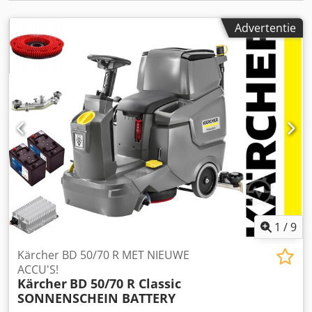
bediening door gering aantal, geel gecodeerde
bedienelementen. - Zeer wendbaar en makkelijk te
Advertentie
manoeuvreren. Uitstekend zicht op het te reinigen
oppervlak. - Ontwikkeld voor dagelijks gebruik. Robuust,
duurzaam en betrouwbaar apparaat. Bijzondere
kenmerken: - Mogelijkheden voor het aanbrengen van
haken, containers, moppen etc. - Extra
schoonmaakaccessoires kunnen worden meegenomen. -
Zeer goede prijs-kwaliteitverhouding.
1
/
9
Kärcher BD 50/70 R MET NIEUWE
ACCU'S!
Kärcher
BD 50/70 R Classic
SONNENSCHEIN BATTERY