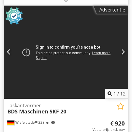
de mobiele freesmachine vormen -met: railsysteem
Advertentie
Credpfxjd Izt Ro Afief -12x lengte van de rails: 1210 mm -
Afdemlengte: max. 30 mm -maximale materiaaldikte: 40
mm -met: elektronische toevoerinrichting elektronisch
instelbaar -Maten doos: 1170/780/H510 mm -gewicht: 320
kg
1
/
12
Laskantvormer
BDS Maschinen
SKF 20
€ 920
Wiefelstede
228 km
Vaste prijs excl. btw