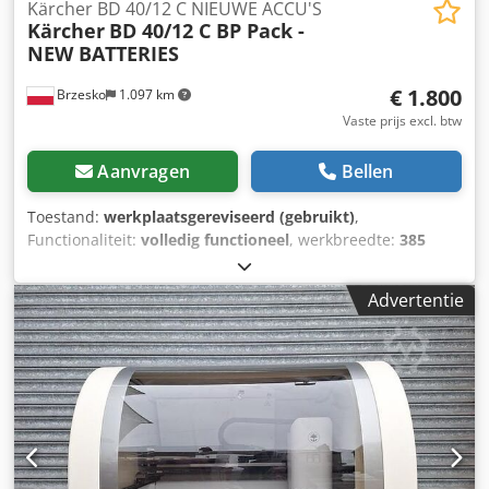
Kärcher BD 40/12 C NIEUWE ACCU'S
Kärcher
BD 40/12 C BP Pack -
NEW BATTERIES
€ 1.800
Brzesko
1.097 km
Vaste prijs excl. btw
Aanvragen
Bellen
Toestand:
werkplaatsgereviseerd (gebruikt)
,
Functionaliteit:
volledig functioneel
, werkbreedte:
385
mm
, oppervlakteprestatie:
1.100 m²/h
, totaalgewicht:
40
kg
, garantieduur:
12 maanden
, watercapaciteit van de
Advertentie
tank:
12 l
, De schrobzuigmachine Kärcher BD 40/12 C Bp
Pack is een uiterst efficiënt apparaat dat ook geschikt is
voor de zwaarste werkzaamheden in grootschalige
installaties. Tijdens de grondige inspectie en revisie heeft
ons serviceteam de machine volledig gecontroleerd op alle
functies. Alle mechanische onderdelen met slijtage of
gebruikssporen zijn door nieuwe vervangen. Dit
garandeert een langdurige en storingsvrije werking,