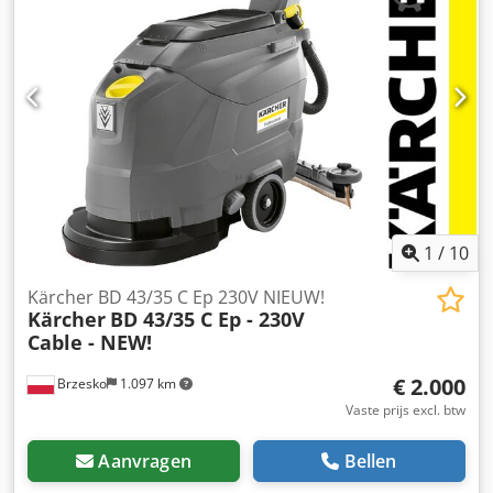
vloerschuurmachine is uitgerust met een krachtige motor
en een geïntegreerd stofafzuigsysteem. BD150 is geschikt
voor klittenband- en schroefschijven. De afbuigende
stofopvangbuis voorkomt beschadiging van de stofzak.
Efficiëntie 5 m2/u Schijfdiameter 150 mm Motorsnelheid
11.500 tpm Schijfrotatiesnelheid 3400/3700 tpm
Opgenomen vermogen 1,1 kW Lengte van de lange kap 481
mm Afmetingen (L x B x H) 552 x 246 x 410 mm Gewicht
(zonder kabel) 10 kg Cedpfxotw Smvj Afisrf
Geluidsvermogensniveau 80 dB(A)
1
/
10
Kärcher BD 43/35 C Ep 230V NIEUW!
Kärcher
BD 43/35 C Ep - 230V
Cable - NEW!
€ 2.000
Brzesko
1.097 km
Vaste prijs excl. btw
Aanvragen
Bellen