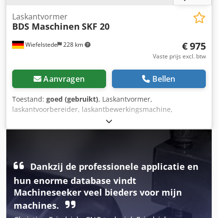
Laskantvormer
BDS Maschinen
SKF 20
€ 975
Wiefelstede
228 km
Vaste prijs excl. btw
Aanvragen
Bellen
Toestand:
goed (gebruikt)
, Laskantvormer,
laskantvoorbereider, laskantbewerkingsmachine,
kantfreesapparaat, kantfreesmachine, mobiele
freesmachine - Fabrikant: BDS,
laskantvormer/kantfreesmachine met toebehoren Credpfx
Afjx Ea Ayoisf - Type: SKF 20 - Vermogen: 1,1 kW -
Toebehoren: zie foto's - Afmetingen kist: 460/355/H355 mm
Dankzij de professionele applicatie en
- Totaalgewicht: 33,2 kg
hun enorme database vindt
Machineseeker veel bieders voor mijn
machines.