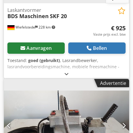
Laskantvormer
BDS Maschinen
SKF 20
€ 925
Wiefelstede
228 km
Vaste prijs excl. btw
Aanvragen
Bellen
Toestand:
goed (gebruikt)
, Lasrandbewerker,
lasrandvoorbereidingsmachine, mobiele freesmachine -
Fabrikant: BDS, lasrandbewerker / kantenfreesmachine -
Type: SKF 20 -Vermogen: 1,1 kW -Toebehoren: zie foto’s -
Advertentie
Kistafmetingen: 460/355/H355 mm Crsdex Ehf Nspfx Afief -
Totaal gewicht: 29,4 kg