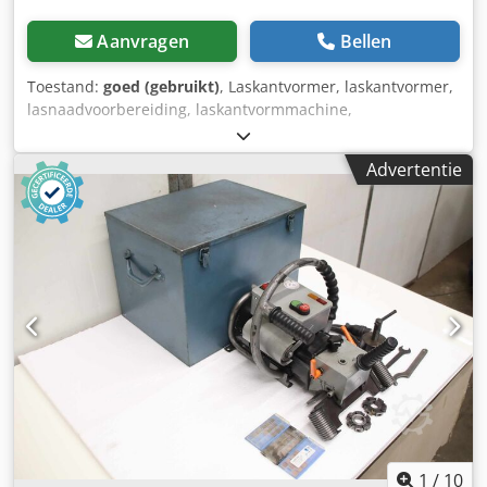
Aanvragen
Bellen
Toestand:
goed (gebruikt)
, Laskantvormer, laskantvormer,
lasnaadvoorbereiding, laskantvormmachine,
randfreesmachine, randfreesmachine, mobiele
freesmachine Crjdpfx Aod Izt Sefisf -Freeslengte: max. 20
Advertentie
mm -Afmetingen doos: 460/360/H355 mm -Gewicht: 24 kg
1
/
10