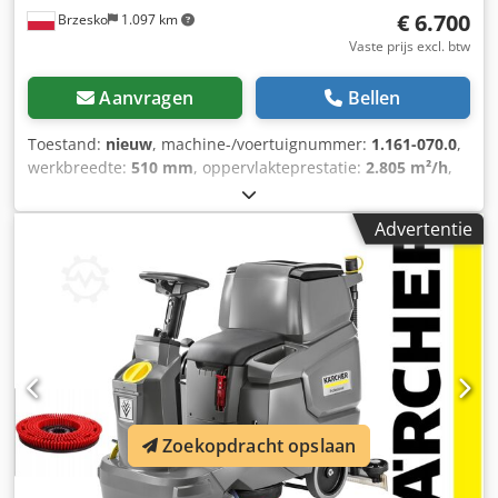
€ 6.700
Brzesko
1.097 km
Vaste prijs excl. btw
Aanvragen
Bellen
Toestand:
nieuw
, machine-/voertuignummer:
1.161-070.0
,
werkbreedte:
510 mm
, oppervlakteprestatie:
2.805 m²/h
,
totaalgewicht:
345 kg
, garantieduur:
24 maanden
,
watercapaciteit van de tank:
70 l
, batterijcapaciteit:
105 Ah
,
Advertentie
Technische gegevens: Staat - NIEUW! Catalogusnummer:
1.161-070.0 Aandrijving: accu Rijaandrijving: rijmotor
Werkbreedte borstel (mm): 510 Werkbreedte zuigen (mm):
900 Tank inhoud schoon-/vuilwater (l): 70 / 75 Theoretische
oppervlakteprestatie (m²/u): 2805 Batterij (V / Ah): 24 / 105
Netspanning lader (V / Hz): 95 – 253 / 50 – 60
Borsteldraaisnelheid (tpm): 180 Borsteldruk (g/cm² / kg): 13
/ 20 Waterverbruik (l/min): max. 2,3 Geluidsdrukniveau
(dB(A)): 66 Toelaatbaar totaalgewicht (kg): 345 Eigen
Zoekopdracht opslaan
gewicht zonder toebehoren (kg): 100 Afmetingen (L × B × H)
(mm): 1310 × 590 × 1060 Leveringsomvang en uitrusting:
GEL-ACCU'S SONNENSCHEIN 12V 105Ah (2x). EXTERNE