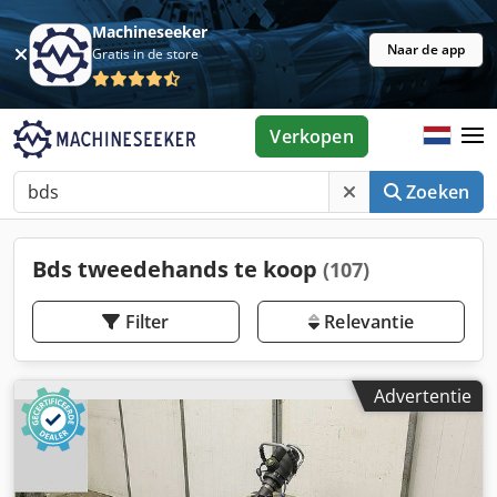
Machineseeker
Naar de app
Gratis in de store
Verkopen
Zoeken
Bds tweedehands te koop
(107)
Filter
Relevantie
Advertentie