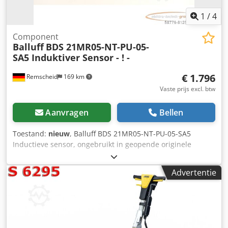
1
/
4
Component
Balluff
BDS 21MR05-NT-PU-05-
SA5 Induktiver Sensor - ! -
€ 1.796
Remscheid
169 km
Vaste prijs excl. btw
Aanvragen
Bellen
Toestand:
nieuw
, Balluff BDS 21MR05-NT-PU-05-SA5
Inductieve sensor, ongebruikt in geopende originele
verpakking, 100% functioneel, leveringsomvang volgens
foto's. Crodpsi D T Dvofx Afief
Advertentie