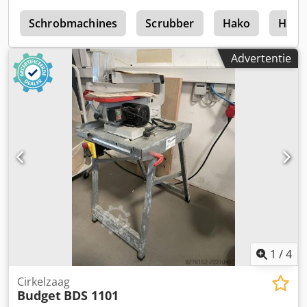
b
Schrobmachines
Scrubber
Hako
Hako
Advertentie
1
/
4
Cirkelzaag
Budget
BDS 1101