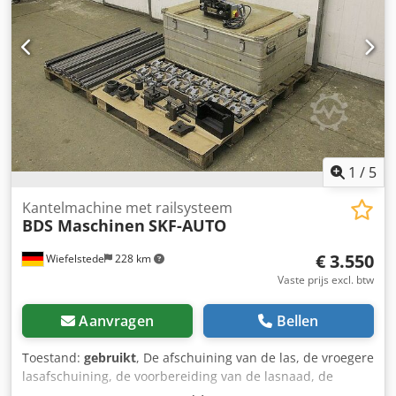
1
/
5
Kantelmachine met railsysteem
BDS Maschinen
SKF-AUTO
€ 3.550
Wiefelstede
228 km
Vaste prijs excl. btw
Aanvragen
Bellen
Toestand:
gebruikt
, De afschuining van de las, de vroegere
lasafschuining, de voorbereiding van de lasnaad, de
lasafschuining die machine, de machine van de randfrees,