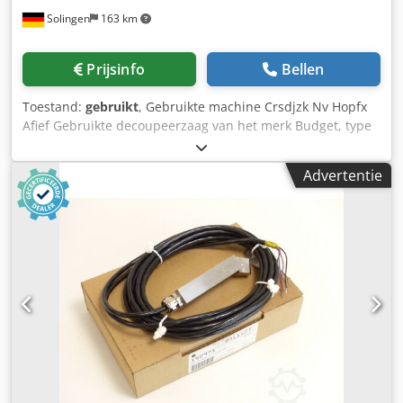
Solingen
163 km
Prijsinfo
Bellen
Toestand:
gebruikt
, Gebruikte machine Crsdjzk Nv Hopfx
Afief Gebruikte decoupeerzaag van het merk Budget, type
BDS 1101 Motorvermogen: 70 watt Motortoerental: 1440
omwentelingen per minuut Leverbaarheid: op korte
Advertentie
termijn Locatie: Solingen