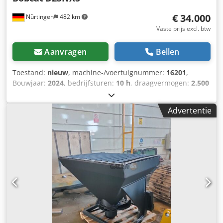
€ 34.000
Nürtingen
482 km
Vaste prijs excl. btw
Aanvragen
Bellen
Toestand:
nieuw
, machine-/voertuignummer:
16201
,
Bouwjaar:
2024
, bedrijfsturen:
10 h
, draagvermogen:
2.500
kg
, hefhoogte:
4.730 mm
, vrije hefhoogte:
1.350 mm
,
ladingzwaartepunt:
500 mm
, bouwhoogte:
2.230 mm
,
Advertentie
vorklengte:
1.200 mm
, voorbandmaat:
28x9-15 Sit
,
achterbandmaat:
6.50-10 Standard
, totaalgewicht:
4.266
kg
, motortype: Diesel, fabrikant: Bobcat Dodpfxoxu St Ao
Ahgeck