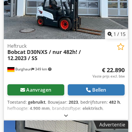
1
/
15
Heftruck
Bobcat
D30NXS / nur 482h! /
12.2023 / SS
€ 22.890
Burghaun
349 km
Vaste prijs excl. btw
Aanvragen
Bellen
Toestand:
gebruikt
, Bouwjaar:
2023
, bedrijfsturen:
482 h
,
hefhoogte:
4.900 mm
, brandstoftype:
elektrisch
,
motorfabrikant:
Elektro
, soort overbrenging:
automatisch
,
Bobcat D30NXS diesel heftruck, bouwjaar: 12/2023,
Advertentie
urenstand: slechts 482 uur!, nominale draagkracht: 3.000