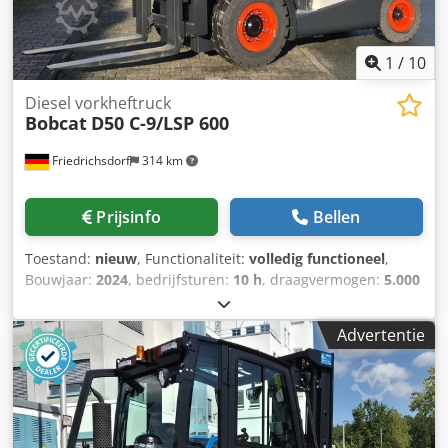
1
/
10
Diesel vorkheftruck
Bobcat
D50 C-9/LSP 600
Friedrichsdorf
314 km
Prijsinfo
Bellen
Toestand:
nieuw
, Functionaliteit:
volledig functioneel
,
Bouwjaar:
2024
, bedrijfsturen:
10 h
, draagvermogen:
5.000
kg
, hefhoogte:
5.025 mm
, vrije hefhoogte:
1.130 mm
,
brandstoftype:
diesel
, masttype:
triplex
, bouwhoogte:
Advertentie
2.470 mm
, vermogen:
55 kW (74,78 pk)
,
vorkenbordbreedte:
1.300 mm
, vorklengte:
1.200 mm
,
leeggewicht:
6.930 kg
, totale lengte:
3.300 mm
,
aandrijftype:
Diesel
, bouwbreedte:
1.455 mm
, Diesel
vorkheftruck Lastzwaartepunt: 600 Vorkbreedte: 150 mm
Vorkdikte: 60 mm ISO klasse: ISO klasse 4 = 5.000 - 10.000