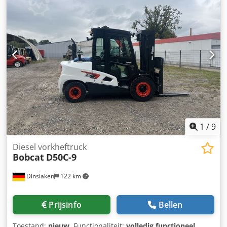
Zwaartepunt last: 500 ISO-klasse: ISO-klasse 4 = 5.000 -
10.000 kg Masttype: Triplex Conditie: Nieuwe truck
Technische staat: Nieuw Voorbanden Type: Superelastisch
Voorbanden Conditie: Nieuw Achterbanden Type:
Superelastisch Achterbanden Toestand: Nieuw
Zijschakeling, 3e ventiel, 4e ventiel, volledige cabine, LED,
radio Dcsdpfx Ajy Up Nkjhgek
1
/
9
Diesel vorkheftruck
Bobcat
D50C-9
Dinslaken
122 km
Prijsinfo
Bellen
Toestand:
nieuw
, Functionaliteit:
volledig functioneel
,