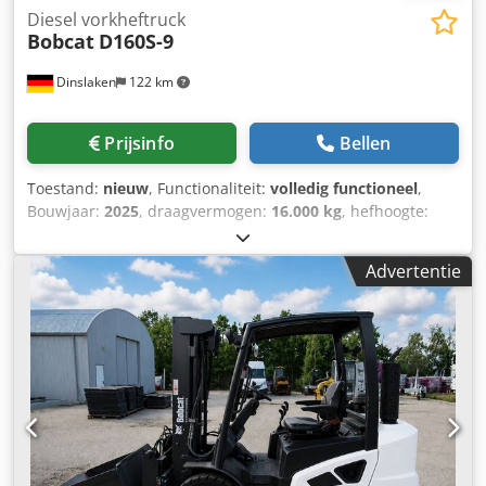
Diesel vorkheftruck
Bobcat
D160S-9
Dinslaken
122 km
Prijsinfo
Bellen
Toestand:
nieuw
, Functionaliteit:
volledig functioneel
,
Bouwjaar:
2025
, draagvermogen:
16.000 kg
, hefhoogte:
5.000 mm
, vrije hefhoogte:
1.815 mm
, brandstoftype:
diesel
, masttype:
triplex
, bouwhoogte:
3.360 mm
,
Advertentie
vorklengte:
2.400 mm
, aandrijftype:
Diesel
, Dieselheftruck
Lastzwaartepunt: 600 mm ISO-klasse: ISO Klasse 4 = 5.000 -
10.000 kg Masthtype: Triplex Transmissie: 3-versnellings
ZF-transmissie Staat: Nieuwe machine Technische staat:
Nieuw Banden voor type: Superelastisch Banden voor
staat: Nieuw Banden achter type: Superelastisch Banden
achter staat: Nieuw Beschrijving: Per direct beschikbaar
juli 2025 / AVAILIBLE IN JULY 25 Zijschuiver, 3e ventiel, 4e
ventiel, werklampen achter, werklampen voor,
verwarming, volledig gesloten cabine, CE-certificaat,