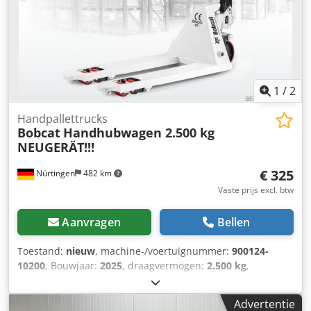
achter, werklampen voor, verwarming, volledige cabine,
CE-certificaat, LED,
1
/
2
Handpallettrucks
Bobcat
Handhubwagen 2.500 kg
NEUGERÄT!!!
€ 325
Nürtingen
482 km
Vaste prijs excl. btw
Aanvragen
Bellen
Toestand:
nieuw
, machine-/voertuignummer:
900124-
10200
, Bouwjaar:
2025
, draagvermogen:
2.500 kg
,
vorklengte:
1.150 mm
, Motortype: Geen, fabrikant: Bobcat
Dcjdpfsyi I Rnex Ahgjk
Advertentie