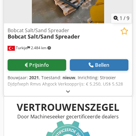
1
/
9
Bobcat Salt/Sand Spreader
Bobcat
Salt/Sand Spreader
Turkije
2.484 km
Prijsinfo
Bellen
Bouwjaar:
2021
, Toestand:
nieuw
, Inrichting: Strooier
Djdpfxeph Rmvs Ahgock Verkoopprijs: € 5.250, US$ 5.528
VERTROUWENSZEGEL
Door Machineseeker gecertificeerde dealers