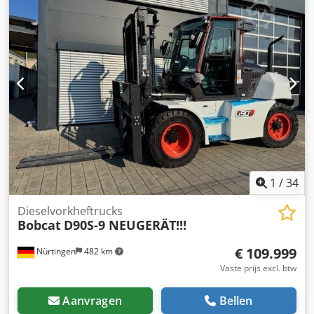
kg, vorklengte: 1.200 mm, hefhoogte: 4.900 mm, triplex
mast, hydraulische sideshift, motor: [45,6 kW/62 pk], eigen
gewicht: 4.901 kg, in zeer goede staat, direct inzetbaar! Op
verzoek maken wij graag een lease- of financieringsaanbod
voor u op. De heer Mihm (tel.) staat u graag te woord. Meer
informatie vindt u op onze website. Prijswijzigingen,
fouten en tussentijdse verkoop voorbehouden.
Stuurbekrachtiging, beschermdak Dcsdpfx Aoyxkrnshgek =
Meer informatie = Hefcapaciteit: 3.000 kg Bouwhoogte: 230
cm Neem contact op met Tobias Ebert voor meer
informatie.
1
/
34
Dieselvorkheftrucks
Bobcat
D90S-9 NEUGERÄT!!!
€ 109.999
Nürtingen
482 km
Vaste prijs excl. btw
Aanvragen
Bellen