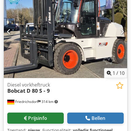
1
/
10
Diesel vorkheftruck
Bobcat
D 80 S - 9
Friedrichsdorf
314 km
Prijsinfo
Bellen
Toestand:
nieuw
, Functionaliteit:
volledig functioneel
,