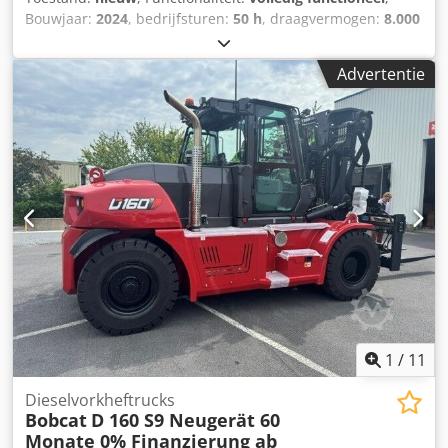
Bouwjaar:
2024
, bedrijfsturen:
50 h
, draagvermogen:
8.000
kg
, hefhoogte:
4.800 mm
, vrije hefhoogte:
1.570 mm
,
brandstoftype:
diesel
, masttype:
triplex
, bouwhoogte:
Advertentie
2.780 mm
, vermogen:
59 kW (80,22 pk)
,
vorkenbordbreedte:
2.240 mm
, vorklengte:
2.400 mm
,
leeggewicht:
12.406 kg
, aandrijftype:
Diesel
,
Dieselvorkheftrucks Lastzwaartepunt: 600 Vorkbreedte: 180
mm Vorkdikte: 75 mm ISO-klasse: Terminal West Masttype:
Triplex Transmissie: omvormer Snelheidsklasse: 20
Conditie: Nieuw apparaat Technische staat: Nieuw Type
voorbanden: Superelastisch Voorbanden Staat: Nieuw
Type achterbanden: Superelastisch Achterbanden
Conditie: Nieuw zijverschuiver, vorkversteller, 3e ventiel,
4e ventiel, werklamp achter, werklamp voor, verwarming,
volledige cabine, volledige vrije lift, CE-certificaat,
binnenspiegel, buitenspiegel, zwaailicht, stoel, Camera
voor en achter Djdpfexr R Efex Ahgsck
1
/
11
Dieselvorkheftrucks
Bobcat
D 160 S9 Neugerät 60
Monate 0% Finanzierung ab