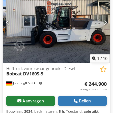
totaalgewicht:
4.053 kg
, 5215420 Serienummer: FDA2A-
5052-00236 Dodpfszr Db Hsx Ahgjck
1
/
10
Heftruck voor zwaar gebruik - Diesel
Bobcat
DV160S-9
€ 244.900
Jüterbog
533 km
vraagprijs excl. btw
Aanvragen
Bellen
Bouwjaar:
2024
, bedrijfsturen:
5 h
, Toestand:
gebruikt
,