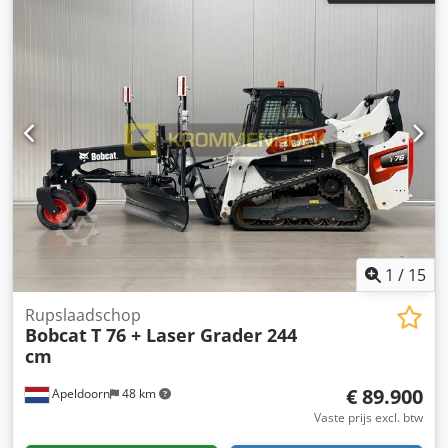
1
/
15
Rupslaadschop
Bobcat
T 76 + Laser Grader 244
cm
€ 89.900
Apeldoorn
48 km
Vaste prijs excl. btw