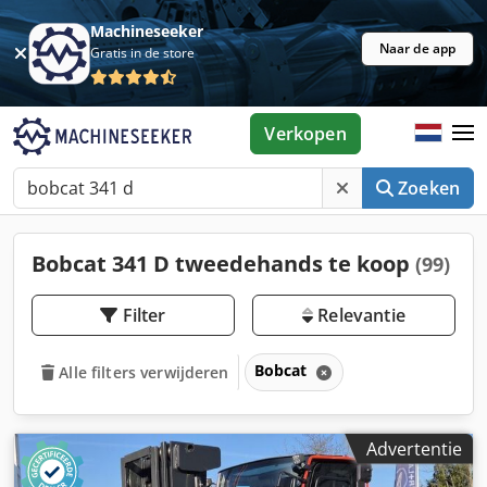
Machineseeker
Naar de app
Gratis in de store
Verkopen
Zoeken
Bobcat 341 D tweedehands te koop
(99)
Filter
Relevantie
Bobcat
Alle filters verwijderen
Advertentie