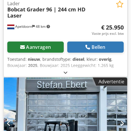
Lader
Bobcat
Grader 96 | 244 cm HD
Laser
€ 25.950
Apeldoorn
48 km
Vaste prijs excl. btw
Aanvragen
Bellen
Toestand:
nieuw
, brandstoftype:
diesel
, kleur:
overig
,
Bouwjaar:
2025
, Bouwjaar: 2025 Leeggewicht: 1.265 kg
Breedte: 244 cm Dcedpfxjygwmme Ahgek Sturing: vast CE-
keurmerk: ja Algemene staat: zeer goed Technische staat:
Advertentie
zeer goed Optische staat: zeer goed Nieuwe
aanbouwgrader voor Bobcat compacte wiellader, 244 cm
breed, inclusief 2 laserontvangers LR410