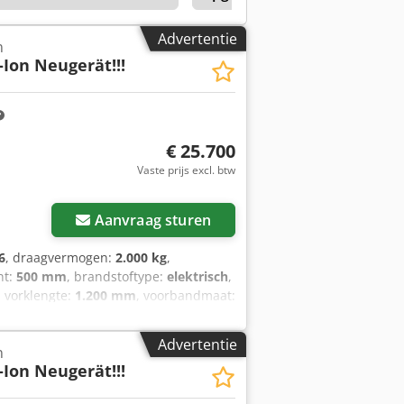
Advertentie
n
-Ion Neugerät!!!
€ 25.700
Vaste prijs excl. btw
Aanvraag sturen
6
, draagvermogen:
2.000 kg
,
nt:
500 mm
, brandstoftype:
elektrisch
,
, vorklengte:
1.200 mm
, voorbandmaat:
taalgewicht:
3.790 kg
, 5174822
ies: 51,2 V, 277 Ah
Advertentie
n
-Ion Neugerät!!!