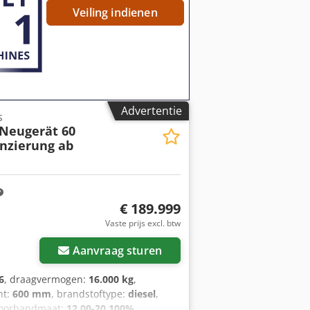
Veiling indienen
Advertentie
s
 Neugerät 60
nzierung ab
€ 189.999
Vaste prijs excl. btw
Aanvraag sturen
6
, draagvermogen:
16.000 kg
,
nt:
600 mm
, brandstoftype:
diesel
,
voorbandmaat:
12.00-20 100%
,