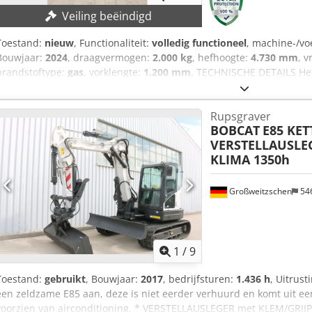
Veiling beëindigd
Toestand:
nieuw
, Functionaliteit:
volledig functioneel
, machine-/v
Bouwjaar:
2024
, draagvermogen:
2.000 kg
, hefhoogte:
4.730 mm
, v
brandstoftype:
gas
, vorklengte:
1.200 mm
, TECHNISCHE DETAILS Hef
mm Vrije hefhoogte: 1.475 mm Vorklengte: 1.200 mm Lastzwaarte
MACHINEGEGEVENS Aandrijving: LPG-heftruck Kanteling achterwaarts
Rupsgraver
Banden: S Bandprofiel: 975 mm Machinegewicht zonder opbouw: 3
BOBCAT
E85 KET
3.613 kg
VERSTELLAUSLEG
KLIMA 1350h
Großweitzschen
54
1
/
9
Toestand:
gebruikt
, Bouwjaar:
2017
, bedrijfsturen:
1.436 h
, Uitrust
een zeldzame E85 aan, deze is niet eerder verhuurd en komt uit ee
voorzien van airconditioning. * VERSTELLAUSLEGER met KLEM/GRIJ