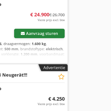
€ 24.900
€ 26.700
Vaste prijs excl. btw
Aanvraag sturen
6
, draagvermogen:
1.600 kg
,
nt:
500 mm
, brandstoftype:
elektrisch
,
, vorklengte:
1.200 mm
, voorbandmaat:
lgewicht:
3.290 kg
, 5174830 Crsdpfozfd
V, 277 Ah
Advertentie
 Neugerät!!!
€ 4.250
Vaste prijs excl. btw