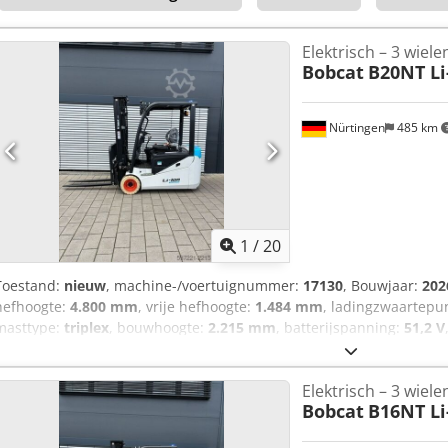
Elektrisch – 3 wiele
Bobcat
B20NT Li
Nürtingen
485 km
1
/
20
Toestand:
nieuw
, machine-/voertuignummer:
17130
, Bouwjaar:
202
hefhoogte:
4.800 mm
, vrije hefhoogte:
1.484 mm
, ladingzwaartepu
masttype:
triplex
, bouwhoogte:
2.215 mm
, batterijspanning:
51,2 V
200/50-10 non-marking
, achterbandmaat:
16x6-8 non marking
, to
Serienummer: OBA07-000027 Csdpfx Aezfd D Ijiqjrf Batterijspecificat
Elektrisch – 3 wiele
Bobcat
B16NT Li