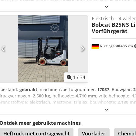
achterbandmaat:
12.00-20 100%
, totaalgewicht:
19.300 kg
, Uitrusti
Aiqerf Serienummer: FDC0H-5107-00494
Elektrisch – 4 wiele
Bobcat
B25NS L
Vorführgerät
Nürtingen
485 km
1
/
34
Toestand:
gebruikt
, machine-/voertuignummer:
17037
, Bouwjaar:
2
draagvermogen:
2.500 kg
, hefhoogte:
4.710 mm
, vrije hefhoogte:
1
brandstoftype:
elektrisch
, masttype:
triplex
, bouwhoogte:
2.180 m
1.200 mm
, voorbandmaat:
23X9-10
, achterbandmaat:
18X7-8
, tota
Aijy Hau Ioqof Serienummer: FBA47-4880-01823 Specificaties batteri
Ontdek meer gebruikte machines
Heftruck met contragewicht
Voorlader
Chemol