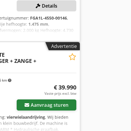
Details
oertuignummer:
FGA1L-4550-00146
,
rije hefhoogte:
1.475 mm
,
vermogen: 2.000 kg Hefhoogte: 4.730
punt: 500 mm Bouwhoogte: 2.150 mm
: 8° Mast: FFT Csdpfx Ajy Ic Aweiqorf
Advertentie
.542 kg Machinegewicht met opbouw:
TE
ER + ZANGE +
6 km
€ 39.990
Vaste prijs excl. btw
Aanvraag sturen
ing:
vierwielaandrijving
, Wij bieden
n klein bouwbedrijf. De machine is
PARM * Hydraulische graafbak,