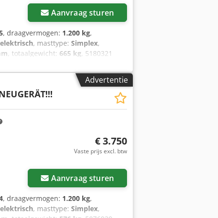
Aanvraag sturen
5
, draagvermogen:
1.200 kg
,
elektrisch
, masttype:
Simplex
,
mm
, totaalgewicht:
665 kg
, 5180321
accu: 24V 60Ah
Advertentie
NEUGERÄT!!!
€ 3.750
Vaste prijs excl. btw
Aanvraag sturen
4
, draagvermogen:
1.200 kg
,
elektrisch
, masttype:
Simplex
,