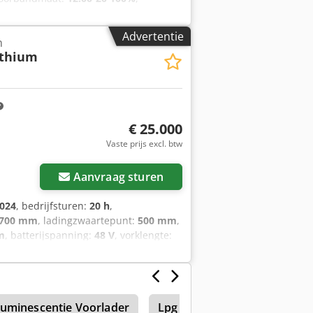
ng:
cabine
, 5218640 Cedpjzp T Auofx
Advertentie
n
ithium
€ 25.000
Vaste prijs excl. btw
Aanvraag sturen
024
, bedrijfsturen:
20 h
,
.700 mm
, ladingzwaartepunt:
500 mm
,
m
, batterijspanning:
48 V
, vorklengte:
algewicht:
3.552 kg
, 5141046 Crsdpfx
j: 48V 600Ah lithium-ion
uminescentie Voorlader
Lpg Vorkheftruck
Vorkh