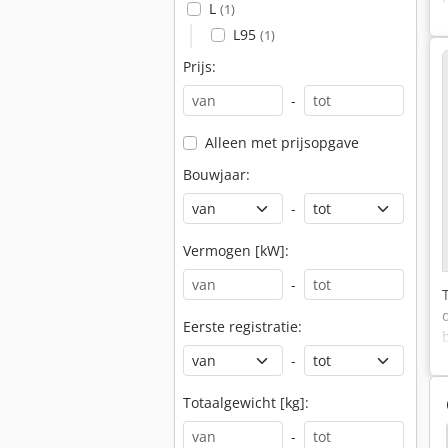
L
(1)
L95
(1)
Prijs:
-
Alleen met prijsopgave
Bouwjaar:
-
Vermogen [kW]:
-
Eerste registratie:
-
Totaalgewicht [kg]:
-
laar
Pallet Lift
Verkoop Stands
Initialhub