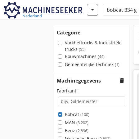
Nederland
Categorie
Vorkheftrucks & Industriële
trucks
(55)
Bouwmachines
(44)
Gemeentelijke techniek
(1)
Machinegegevens
Fabrikant:
Bobcat
(100)
MAN
(3.202)
Benz
(2.896)
Mercedes-Benz
(2.893)