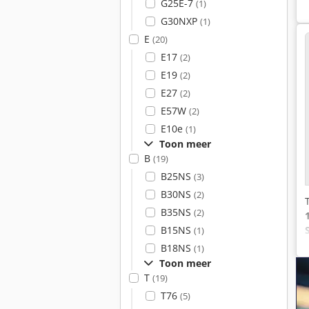
G25E-7
(1)
G30NXP
(1)
E
(20)
E17
(2)
E19
(2)
E27
(2)
E57W
(2)
E10e
(1)
Toon meer
B
(19)
B25NS
(3)
B30NS
(2)
B35NS
(2)
B15NS
(1)
B18NS
(1)
Toon meer
T
(19)
T76
(5)