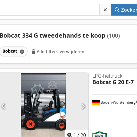
Zoeke
Bobcat 334 G tweedehands te koop
(100)
Bobcat
Alle filters verwijderen
LPG-heftruck
Bobcat
G 20 E-7
Baden-Württemberg
1
/
20