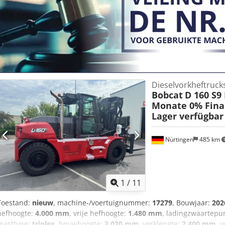
Dieselvorkheftruck
Bobcat
D 160 S9
Monate 0% Fina
Lager verfügbar
Nürtingen
485 km
1
/
11
Toestand:
nieuw
, machine-/voertuignummer:
17279
, Bouwjaar:
202
hefhoogte:
4.000 mm
, vrije hefhoogte:
1.480 mm
, ladingzwaartepu
masttype:
triplex
, bouwhoogte:
3.030 mm
, vorklengte:
2.400 mm
, 