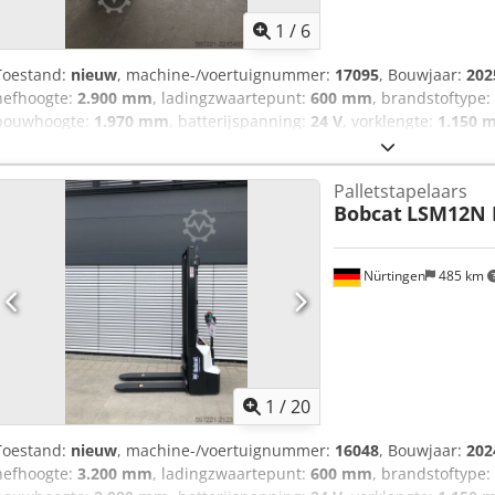
1
/
6
Toestand:
nieuw
, machine-/voertuignummer:
17095
, Bouwjaar:
202
hefhoogte:
2.900 mm
, ladingzwaartepunt:
600 mm
, brandstoftype:
bouwhoogte:
1.970 mm
, batterijspanning:
24 V
, vorklengte:
1.150 
Crodpszfd Dbefx Aiqef Serienummer: OBWNR-000081 Specificaties 
Palletstapelaars
Bobcat
LSM12N 
Nürtingen
485 km
1
/
20
Toestand:
nieuw
, machine-/voertuignummer:
16048
, Bouwjaar:
202
hefhoogte:
3.200 mm
, ladingzwaartepunt:
600 mm
, brandstoftype: