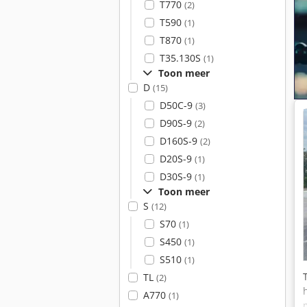
T770
(2)
T590
(1)
T870
(1)
T35.130S
(1)
Toon meer
D
(15)
D50C-9
(3)
D90S-9
(2)
D160S-9
(2)
D20S-9
(1)
D30S-9
(1)
Toon meer
S
(12)
S70
(1)
S450
(1)
S510
(1)
TL
(2)
A770
(1)