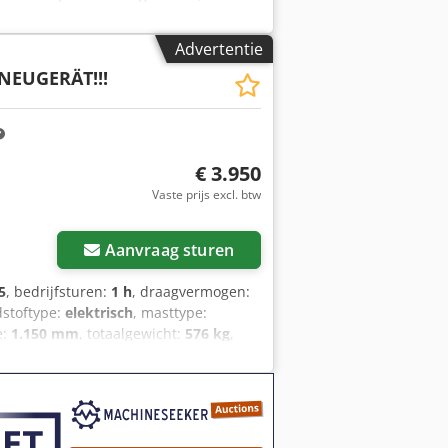
komstig uit een klein bouwbedrijf *
en * Rubberen rupsbanden * Grote
Advertentie
r * Leidingwerk voor extra
NEUGERÄT!!!
er goed onderhouden staat ----Wij
en een vrijblijvende machineofferte,
n aan.----
€ 3.950
Vaste prijs excl. btw
Aanvraag sturen
5
, bedrijfsturen:
1 h
, draagvermogen:
dstoftype:
elektrisch
, masttype:
e:
1.150 mm
, totaalgewicht:
576 kg
,
icaties batterij: 24V 60Ah