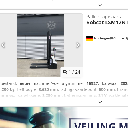
optioneel leverbaar, op voorraad tegen een redelijke meerprijs * Af
Duitse uitvoering Cjdpfxezr Avve Aiqsrf * Slechts 1350 bedrijfsur
Palletstapelaars
inspectie in 2025 bij BOBCAT * 44 kW dieselmotor, fabrikant Yanma
Bobcat
LSM12N 
aanbouwgereedschap * Snelwisselsysteem * Extra werklampen * Ze
zijn een erkende werkplaats voor auto's en bouwmachines. Wij bied
financiering, inruil en lease-aankoop van voertuigen van alle soorte
Nürtingen
485 km
1
/
24
Toestand:
nieuw
, machine-/voertuignummer:
16927
, Bouwjaar:
202
1.200 kg
, hefhoogte:
3.620 mm
, ladingzwaartepunt:
600 mm
, bran
Simplex
, bouwhoogte:
2.280 mm
, batterijspanning:
24 V
, vorklengt
5108763 Serienummer: OBWNL-003130 Codpfoyv S Rmox Aiqorf Specif