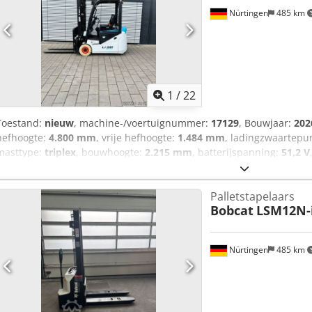
Nürtingen
485 km
1
/
22
Toestand:
nieuw
, machine-/voertuignummer:
17129
, Bouwjaar:
202
hefhoogte:
4.800 mm
, vrije hefhoogte:
1.484 mm
, ladingzwaartepu
masttype:
triplex
, bouwhoogte:
2.215 mm
, batterijspanning:
51,2 V
18x7-8 non marking
, achterbandmaat:
16x6-8 non marking
, totaa
Dzox Aiqef Serienummer: OBA05-000013 Specificaties batterij: 51,2 
Palletstapelaars
Bobcat
LSM12N-i
Nürtingen
485 km