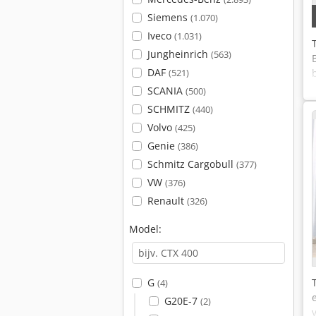
Siemens
(1.070)
Iveco
(1.031)
Jungheinrich
(563)
DAF
(521)
SCANIA
(500)
SCHMITZ
(440)
Volvo
(425)
Genie
(386)
Schmitz Cargobull
(377)
VW
(376)
Renault
(326)
Model:
G
(4)
G20E-7
(2)