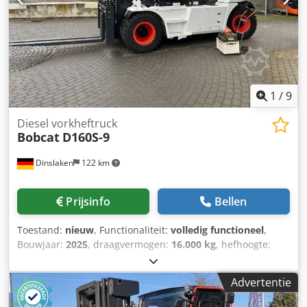
1
/
9
Diesel vorkheftruck
Bobcat
D160S-9
Dinslaken
122 km
Prijsinfo
Bellen
Toestand:
nieuw
, Functionaliteit:
volledig functioneel
,
Bouwjaar:
2025
, draagvermogen:
16.000 kg
, hefhoogte:
5.000 mm
, vrije hefhoogte:
1.815 mm
, brandstoftype:
diesel
, masttype:
triplex
, bouwhoogte:
3.360 mm
,
Advertentie
vorklengte:
2.400 mm
, aandrijftype:
Diesel
, Dieselheftruck
Lastzwaartepunt: 600 mm ISO-klasse: ISO Klasse 4 = 5.000 -