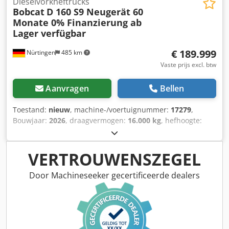
Dieselvorkheftrucks
Bobcat
D 160 S9 Neugerät 60
Monate 0% Finanzierung ab
Lager verfügbar
€ 189.999
Nürtingen
485 km
Vaste prijs excl. btw
Aanvragen
Bellen
Toestand:
nieuw
, machine-/voertuignummer:
17279
,
Bouwjaar:
2026
, draagvermogen:
16.000 kg
, hefhoogte:
4.000 mm
, vrije hefhoogte:
1.480 mm
, ladingzwaartepunt:
600 mm
, brandstoftype:
diesel
, masttype:
triplex
,
bouwhoogte:
3.030 mm
, vorklengte:
2.400 mm
,
VERTROUWENSZEGEL
voorbandmaat:
12.00-20 100%
, achterbandmaat:
12.00-20
100%
, totaalgewicht:
19.300 kg
, Uitrusting:
cabine
,
Door Machineseeker gecertificeerde dealers
5218640 Dcedjzp T Auopfx Ab Esk Serienummer: FDC0H-
5107-00494