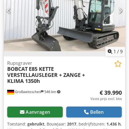
1
/
9
Rupsgraver
BOBCAT
E85 KETTE
VERSTELLAUSLEGER + ZANGE +
KLIMA 1350h
€ 39.990
Großweitzschen
546 km
Vaste prijs excl. btw
Aanvragen
Bellen
Toestand:
gebruikt
, Bouwjaar:
2017
, bedrijfsturen:
1.436 h
,