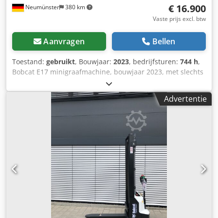
€ 16.900
Neumünster
380 km
Vaste prijs excl. btw
Aanvragen
Bellen
Toestand:
gebruikt
, Bouwjaar:
2023
, bedrijfsturen:
744 h
,
Bobcat E17 minigraafmachine, bouwjaar 2023, met slechts
744 bedrijfsuren en 4 graafbakken! Dcedpfxjzp Ayvo Ab Esk
---- * Fabrikant: Bobcat * Type: E17 * Bouwjaar: 2023 *
Advertentie
Afgelezen bedrijfsuren: ca. 744 * Inclusief 4 graafbakken *
Snelwisselsysteem * Volledige cabine * Verbreedbaar
onderstel * Bedrijfsgewicht: 1.711 kg * Kubota dieselmotor
* Prijs: € 16.900, exclusief 19% BTW ---- Voor verdere
vragen, neem contact op: Erik Kortum: via WhatsApp ?Alle
specificaties zijn onder voorbehoud en er kunnen geen
rechten aan worden ontleend. Wij zijn niet aansprakelijk
voor eventuele fouten en tussenverkoop. ?