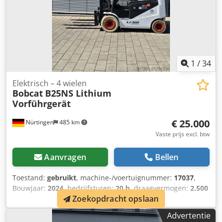
1
/
34
Elektrisch – 4 wielen
Bobcat
B25NS Lithium
Vorführgerät
€ 25.000
Nürtingen
485 km
Vaste prijs excl. btw
Aanvragen
Bellen
Toestand:
gebruikt
, machine-/voertuignummer:
17037
,
Bouwjaar:
2024
, bedrijfsturen:
20 h
, draagvermogen:
2.500
Zoekopdracht opslaan
kg
, hefhoogte:
4.710 mm
, vrije hefhoogte:
1.700 mm
,
ladingzwaartepunt:
500 mm
, brandstoftype:
elektrisch
,
Advertentie
masttype:
triplex
, bouwhoogte:
2.180 mm
,