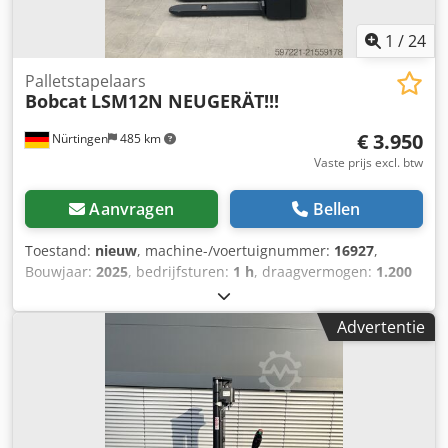
1
/
24
Palletstapelaars
Bobcat
LSM12N NEUGERÄT!!!
€ 3.950
Nürtingen
485 km
Vaste prijs excl. btw
Aanvragen
Bellen
Toestand:
nieuw
, machine-/voertuignummer:
16927
,
Bouwjaar:
2025
, bedrijfsturen:
1 h
, draagvermogen:
1.200
kg
, hefhoogte:
3.620 mm
, ladingzwaartepunt:
600 mm
,
brandstoftype:
elektrisch
, masttype:
Simplex
,
Advertentie
bouwhoogte:
2.280 mm
, batterijspanning:
24 V
, vorklengte:
1.150 mm
, totaalgewicht:
576 kg
, 5108763 Serienummer:
OBWNL-003130 Dedpoyv S Rmjfx Ab Esck Specificaties
batterij: 24V 60Ah