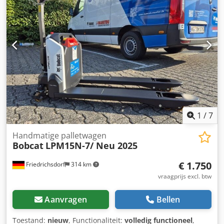
Bakbreedte: 1730 mm Uitvoering: mechanische snelwissel
Extra functie: Geen CE-keuring of registratie Geen
documentatie
1
/
7
Handmatige palletwagen
Bobcat
LPM15N-7/ Neu 2025
€ 1.750
Friedrichsdorf
314 km
vraagprijs excl. btw
Aanvragen
Bellen
Toestand:
nieuw
, Functionaliteit:
volledig functioneel
,