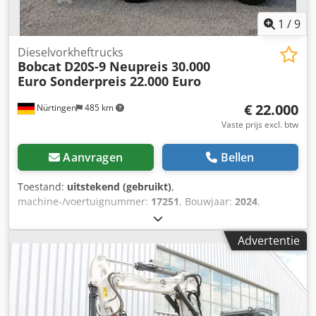
1
/
9
Dieselvorkheftrucks
Bobcat
D20S-9 Neupreis 30.000
Euro Sonderpreis 22.000 Euro
€ 22.000
Nürtingen
485 km
Vaste prijs excl. btw
Aanvragen
Bellen
Toestand:
uitstekend (gebruikt)
,
machine-/voertuignummer:
17251
, Bouwjaar:
2024
,
bedrijfsturen:
430 h
, draagvermogen:
2.000 kg
, hefhoogte:
4.730 mm
, vrije hefhoogte:
1.470 mm
, ladingzwaartepunt:
Advertentie
500 mm
, brandstoftype:
diesel
, masttype:
triplex
,
bouwhoogte:
2.190 mm
, vorklengte:
1.050 mm
,
voorbandmaat:
7.00-15 5.50
, achterbandmaat:
6.50-10
,
totaalgewicht:
4.053 kg
, 5215420 Dodpfxozr Db Ho Ab Eock
Serienummer: FDA2A-5052-00236