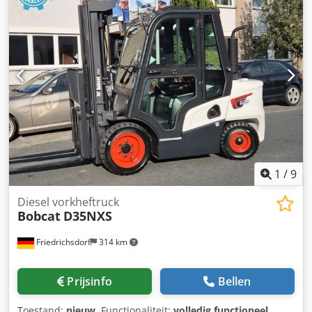
1
/
9
Diesel vorkheftruck
Bobcat
D35NXS
Friedrichsdorf
314 km
Prijsinfo
Bellen
Toestand:
nieuw
, Functionaliteit:
volledig functioneel
,