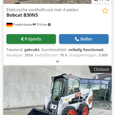
Elektrische vorkheftruck met 4 wielen
Bobcat
B30NS
Friedrichsdorf
314 km
Prijsinfo
Bellen
Toestand:
gebruikt
, Functionaliteit:
volledig functioneel
,
Bouwjaar:
2024
, bedrijfsturen:
70 h
, draagvermogen:
3.000
kg
, hefhoogte:
4.710 mm
, vrije hefhoogte:
1.475 mm
,
brandstoftype:
elektrisch
, masttype:
triplex
, bouwhoogte:
Clickout
2.145 mm
, vermogen:
16 kW (21,75 pk)
,
vorkenbordbreedte:
1.116 mm
, vorklengte:
1.200 mm
,
leeggewicht:
4.850 kg
, totale lengte:
2.520 mm
,
aandrijftype:
Elektro
, bouwbreedte:
1.244 mm
, Elektrische
4-wiel vorkheftruck Lastzwaartepunt: 500 mm Vorkbreedte:
122 mm Vorkdikte: 45 mm ISO-klasse: ISO klasse 3 = 2.500 -
4.999 kg Masttype: Triplex Snelheidsklasse: 15 Staat: Zo
goed als nieuw Technische staat: Zeer goed Voorbanden
type: Superelastisch Voorbanden maat: 23x10-12