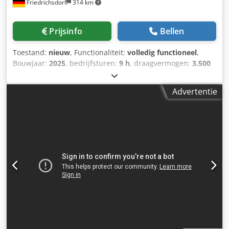
Friedrichsdorf
314 km
Prijsinfo
Bellen
Toestand:
nieuw
, Functionaliteit:
volledig functioneel
,
Bouwjaar:
2025
, bedrijfsturen:
9 h
, draagvermogen:
3.500
kg
, hefhoogte:
4.380 mm
, vrije hefhoogte:
1.300 mm
,
brandstoftype:
diesel
, masttype:
triplex
, bouwhoogte:
Advertentie
2.180 mm
, vermogen:
45 kW (61,18 pk)
,
vorkenbordbreedte:
1.190 mm
, vorklengte:
1.200 mm
,
leeggewicht:
4.850 kg
, totale lengte:
2.779 mm
,
aandrijftype:
Diesel
, bouwbreedte:
1.290 mm
,
Dieselheftruck Lastzwaartepunt: 500 Dcedpjzqwfcjfx Ab Ejk
ISO-klasse: ISO-klasse 3 = 2.500 - 4.999 kg Masttype: Triplex
Transmissie: Hydrostaat Snelheidsklasse: 20 Staat: Nieuw
Technische staat: Nieuw Voorbanden, type: Superelastiek
Voorbanden, maat: 2.50x15-18 Voorbanden, staat: 80 -
100% Achterbanden, type: Superelastiek Achterbanden,
maat: 6.50x10-12 Achterbanden, staat: 80 - 100% Zijdelings
verschuifbare vorken, vorkverstellingsinrichting, 3e
hydraulische leiding, 4e hydraulische leiding, achterste