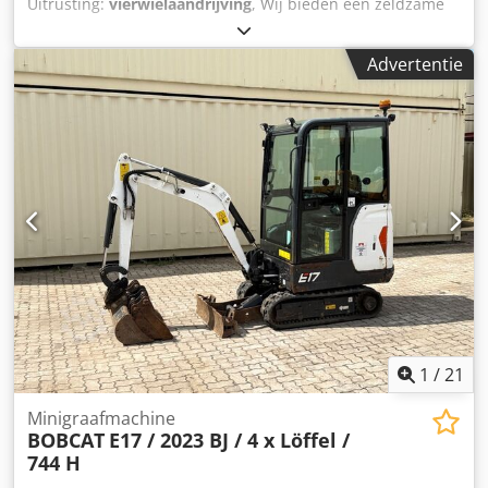
Uitrusting:
vierwielaandrijving
, Wij bieden een zeldzame
E85 aan, deze is niet eerder verhuurd en komt uit een
klein bouwbedrijf. De machine is voorzien van
Advertentie
airconditioning. Dedpfxezr Avvs Ab Eock *
VERSTELLAUSLEGER met KLEM/GRIJPARM * Hydraulische
graafbak, optioneel leverbaar, op voorraad tegen een
redelijke meerprijs * Afkomstig uit een klein bouwbedrijf *
Duitse uitvoering * Slechts 1350 bedrijfsuren * Rubberen
rupsbanden * Grote inspectie in 2025 bij BOBCAT * 44 kW
dieselmotor, fabrikant Yanmar * Leidingwerk voor extra
aanbouwgereedschap * Snelwisselsysteem * Extra
werklampen * Zeer goed onderhouden staat ----Wij zijn
een erkende werkplaats voor auto's en bouwmachines. Wij
bieden een vrijblijvende machineofferte, financiering,
inruil en lease-aankoop van voertuigen van alle soorten
aan.----
1
/
21
Minigraafmachine
BOBCAT
E17 / 2023 BJ / 4 x Löffel /
744 H