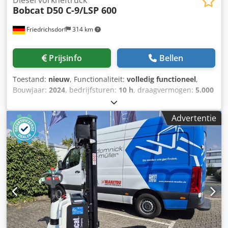
Bobcat
D50 C-9/LSP 600
Friedrichsdorf
314 km
Prijsinfo
Bellen
Toestand:
nieuw
, Functionaliteit:
volledig functioneel
,
Bouwjaar:
2024
, bedrijfsturen:
10 h
, draagvermogen:
5.000
kg
, hefhoogte:
5.025 mm
, vrije hefhoogte:
1.130 mm
,
brandstoftype:
diesel
, masttype:
triplex
, bouwhoogte:
Advertentie
2.470 mm
, vermogen:
55 kW (74,78 pk)
,
vorkenbordbreedte:
1.300 mm
, vorklengte:
1.200 mm
,
leeggewicht:
6.930 kg
, totale lengte:
3.300 mm
,
aandrijftype:
Diesel
, bouwbreedte:
1.455 mm
, Diesel
vorkheftruck Lastzwaartepunt: 600 Vorkbreedte: 150 mm
Vorkdikte: 60 mm ISO klasse: ISO klasse 4 = 5.000 - 10.000
kg Masttype: Triplex Transmissie: Koppelomvormer
Dsdpfsyldtqsx Ab Eock Snelheidsklasse: 20 Staat: Nieuw
apparaat Technische staat: Nieuw Type voorbanden:
Superelastisch Voorbanden maat: 300x15-18 Voorbanden