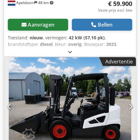
€ 59.900
Apeldoorn
48 km
Vaste prijs excl. btw
Aanvragen
Bellen
Toestand:
nieuw
, vermogen:
42 kW (57,10 pk)
,
brandstoftype:
diesel
, kleur:
overig
, Bouwjaar:
2023
,
bedrijfsturen:
3 h
, Uitrusting:
airconditioning
, Aandrijving:
Wiel Leeggewicht: 6.171 kg Afmetingen (L x B x H): 612 x
Advertentie
192 x 295 cm Motortype: Bobcat DM02VB Maximale
reikwijdte: 640 cm CE-markering: ja Algemene staat: zeer
goed Technische staat: zeer goed Visuele staat: zeer goed
= Verdere opties en accessoires = - Werkverlichting -
Ventilator - Hamer-/sorteerfunctie - Radio/Bluetooth -
Draaifunctie - Schuifblad Dsdpfxozl S N Se Ab Eeck -
Verwarmde stoel - Twee snelheden = Opmerkingen =
Aandrijflijn Emissieniveau: Stage V / Tier IV final Algemeen
Productieland: Zuid-Korea