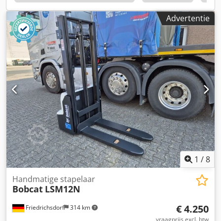
Polyurethaan Voorbanden Conditie: 80 - 100% Dcedpfx
Aswzpc Dsb Eek Achterbanden Type: Polyurethaan
Advertentie
Achterbanden Conditie: 80 - 100% Accu Volt: 24V Accu Ah:
300Ah Accutype: PzS Bouwjaar accu: 2024 Conditie accu:
80 - 100% Volledige vrije slag, CE-certificaat, Aquamatica
voor de accucellen
1
/
8
Handmatige stapelaar
Bobcat
LSM12N
€ 4.250
Friedrichsdorf
314 km
vraagprijs excl. btw