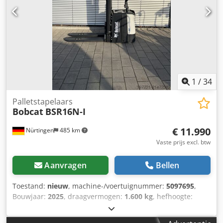
1
/
34
Palletstapelaars
Bobcat
BSR16N-I
€ 11.990
Nürtingen
485 km
Vaste prijs excl. btw
Aanvragen
Bellen
Toestand:
nieuw
, machine-/voertuignummer:
5097695
,
Bouwjaar:
2025
, draagvermogen:
1.600 kg
, hefhoogte:
4.620 mm
, vrije hefhoogte:
1.400 mm
, ladingzwaartepunt:
600 mm
, brandstoftype:
elektrisch
, masttype:
triplex
,