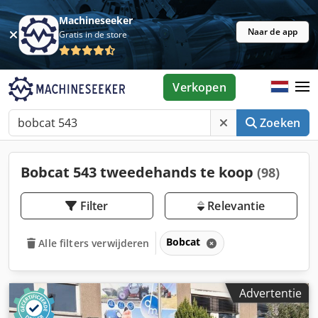
Machineseeker
Naar de app
Gratis in de store
Verkopen
Zoeken
Bobcat 543 tweedehands te koop
(98)
Filter
Relevantie
Bobcat
Alle filters verwijderen
Advertentie