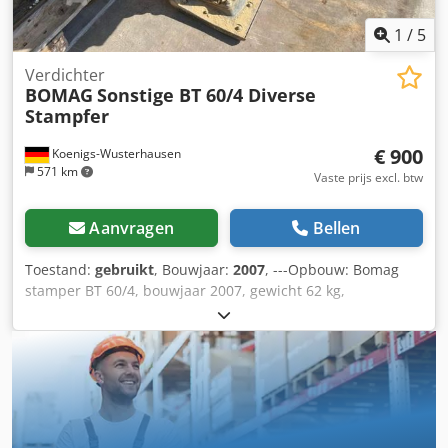
1
/
5
Verdichter
BOMAG
Sonstige BT 60/4 Diverse
Stampfer
€ 900
Koenigs-Wusterhausen
571 km
Vaste prijs excl. btw
Aanvragen
Bellen
Toestand:
gebruikt
, Bouwjaar:
2007
, ---Opbouw: Bomag
stamper BT 60/4, bouwjaar 2007, gewicht 62 kg,
afmetingen voet: 340x280mm, Honda benzinemotor GX 100
/ 2,5 kW Dcedpevxpc Hofx Afvek Verkoop uitsluitend aan
bedrijven. BIJ EXPORT IS ALLEEN DE NETTOPRIJS VAN
TOEPASSING!!!!! ALLE INFORMATIE ZONDER GARANTIE MET
BETREKKING TOT UITRUSTING EN TOEBEHOREN. De basis
voor alle koopovereenkomsten, facturen, pro-forma
facturen, bestellingen en verkoopgesprekken zijn onze