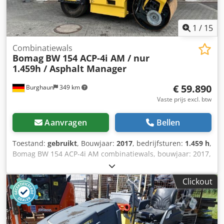
1
/
15
Combinatiewals
Bomag
BW 154 ACP-4i AM / nur
1.459h / Asphalt Manager
€ 59.890
Burghaun
349 km
Vaste prijs excl. btw
Aanvragen
Bellen
Toestand:
gebruikt
, Bouwjaar:
2017
, bedrijfsturen:
1.459 h
,
Bomag BW 154 ACP-4i AM combinatiewals, bouwjaar: 2017,
bedrijfsuren: slechts 1.459 uur, motor: Kubota [55,4 kW/75
pk], Asphalt Manager 2, asfaltsnijder rechts, gewicht: 7.400
Clickout
kg, gladde trommel, goede staat, direct inzetbaar, Op
aanvraag kunnen wij u een lease- of financieringsvoorstel
aanbieden. De heer Mihm (tel. staat u graag te woord.
Meer informatie vindt u op onze website. Onder