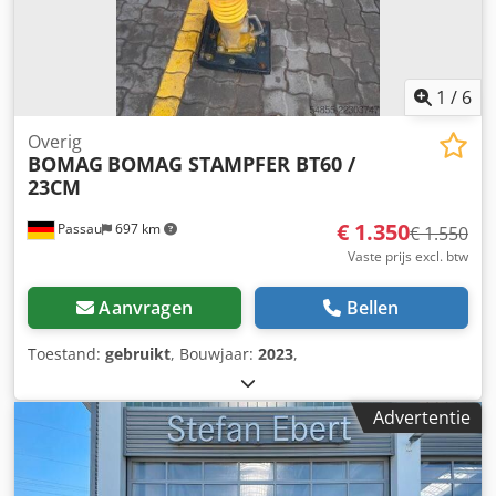
1
/
6
Overig
BOMAG
BOMAG STAMPFER BT60 /
23CM
€ 1.350
Passau
697 km
€ 1.550
Vaste prijs excl. btw
Aanvragen
Bellen
Toestand:
gebruikt
, Bouwjaar:
2023
,
Advertentie