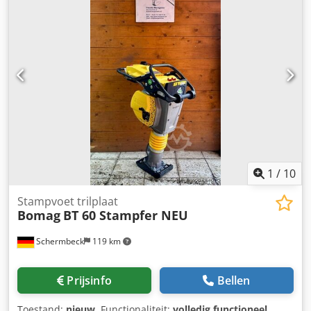
1
/
10
Stampvoet trilplaat
Bomag
BT 60 Stampfer NEU
Schermbeck
119 km
Prijsinfo
Bellen
Toestand:
nieuw
, Functionaliteit:
volledig functioneel
,