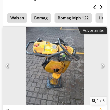
4
Walsen
Bomag
Bomag Mph 122
Hamm
Advertentie
1
/
6