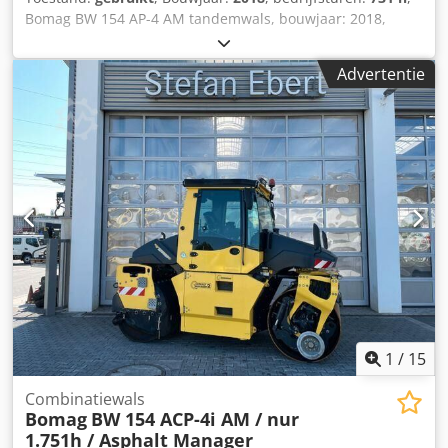
Bomag BW 154 AP-4 AM tandemwals, bouwjaar: 2018,
bedrijfsuren: slechts 731 uur, motor: Kubota [55,4 kW/75
pk], Asphalt Manager 2, gewicht: 7.300 kg, gladde trommel,
Advertentie
goede staat, direct inzetbaar, Op aanvraag kunnen wij u
een lease- of financieringsvoorstel doen. De heer Mihm
(tel. ) staat u graag te woord. Meer informatie vindt u op
onze website. Onder voorbehoud van fouten en
tussenverkoop! = Meer informatie = Dsdozq Tzyjpfx Afvsck
Neem contact op met Tobias Ebert voor meer informatie.
1
/
15
Combinatiewals
Bomag
BW 154 ACP-4i AM / nur
1.751h / Asphalt Manager