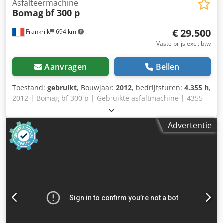
Asfalteermachine
Bomag
bf 300 p
€ 29.500
Frankrijk
694 km
Vaste prijs excl. btw
Aanvragen
Bellen
Toestand:
gebruikt
, Bouwjaar:
2012
, bedrijfsturen:
4.355 h
,
2012 | Bomag bf 300 p | Gebruikte asfaltmachine | 4355
draaiuren 📍Locatie: Frankrijk 🚛 Levering mogelijk tot uw
bestemming – Gebruik onze verzendcalculator om de
Advertentie
transportkosten in te schatten! Dcedpfxezk Alno Afvek 💰
Koop nu voor € 29.500 of doe een bod. Betaling bij levering
mogelijk tegen een betaalbare vergoeding (onder
voorbehoud van goedkeuring)* 👷‍♂️ Geïnspecteerd door een
onafhankelijke expert 56 inspectiepunten, 48 goedgekeurd
✅, 8 onvolkomenheden ℹ️, 0 defecten ⚠️ 📌 Opmerking van
de inspecteur: Standaardplatform niet gevonden, centrale
schrijfbalk niet verwarmd tijdens de inspectie, centrale
smeerpomp werkt niet en het deksel is kapot,