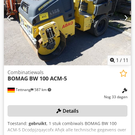
voorbehoud van fouten en voorafgaande verkoop! Verhuur
mogelijk. Dsdpjzq Tzmefx Afvjck = Meer informatie = Neem
contact op met Tobias Ebert voor meer informatie.
1
/
11
Combinatiewals
BOMAG
BW 100 ACM-5
Tettnang
587 km
Nog 33 dagen
Details
Toestand:
gebruikt
, 1 stuk combiwals BOMAG BW 100
ACM-5 Dcodpjzqaycofx Afvjk alle technische gegevens over