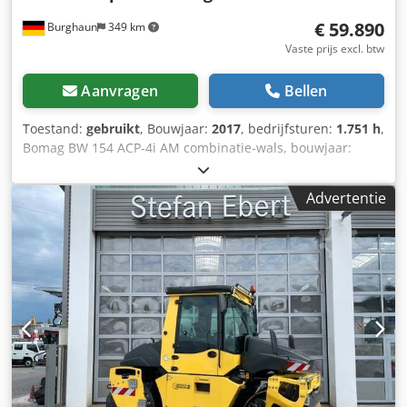
€ 59.890
Burghaun
349 km
Vaste prijs excl. btw
Aanvragen
Bellen
Toestand:
gebruikt
, Bouwjaar:
2017
, bedrijfsturen:
1.751 h
,
Bomag BW 154 ACP-4i AM combinatie-wals, bouwjaar:
2017, draaiuren: slechts 1.751 uur, motor: Kubota [55,4
kW/75 pk], Asphalt Manager 2, asfaltsnijinrichting aan
Advertentie
beide zijden, gewicht: 7.400 kg, gladde trommelbekleding,
goede staat, direct inzetbaar. Op verzoek maken wij u
graag een lease- of financieringsvoorstel. De heer Mihm
(tel. ) staat u hierbij graag te woord. Meer informatie vindt
u op onze website. Fouten en voorafgaande verkoop
voorbehouden! Verhuur mogelijk. Dedpfx Afezq Tztovjck =
Meer informatie = Neem contact op met Tobias Ebert voor
meer informatie.