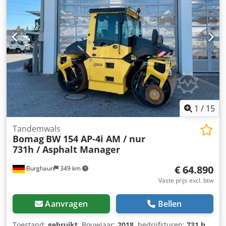
1
/
15
Tandemwals
Bomag
BW 154 AP-4i AM / nur
731h / Asphalt Manager
€ 64.890
Burghaun
349 km
Vaste prijs excl. btw
Aanvragen
Bellen
Toestand:
gebruikt
, Bouwjaar:
2018
, bedrijfsturen:
731 h
,