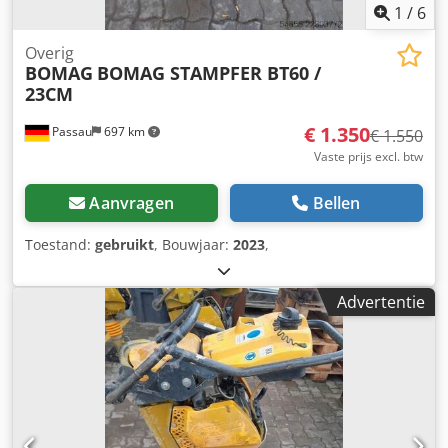
1
/
6
Overig
BOMAG
BOMAG STAMPFER BT60 /
23CM
€ 1.350
Passau
697 km
€ 1.550
Vaste prijs excl. btw
Aanvragen
Bellen
Toestand:
gebruikt
, Bouwjaar:
2023
,
Advertentie