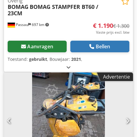
Overig
BOMAG
BOMAG STAMPFER BT60 /
23CM
€ 1.190
Passau
697 km
€ 1.300
Vaste prijs excl. btw
Aanvragen
Bellen
Toestand:
gebruikt
, Bouwjaar:
2021
,
Advertentie