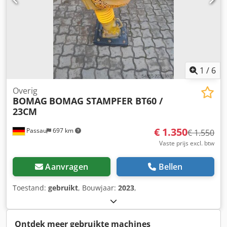
1
/
6
Overig
BOMAG
BOMAG STAMPFER BT60 /
23CM
€ 1.350
Passau
697 km
€ 1.550
Vaste prijs excl. btw
Aanvragen
Bellen
Toestand:
gebruikt
, Bouwjaar:
2023
,
Ontdek meer gebruikte machines