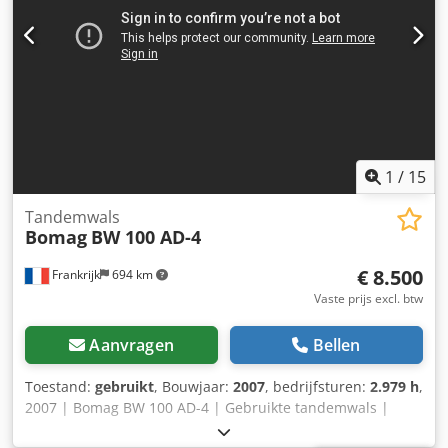
1
/
15
Tandemwals
Bomag
BW 100 AD-4
€ 8.500
Frankrijk
694 km
Vaste prijs excl. btw
Aanvragen
Bellen
Toestand:
gebruikt
, Bouwjaar:
2007
, bedrijfsturen:
2.979 h
,
2007 | Bomag BW 100 AD-4 | Gebruikte tandemwals |
2979 draaiuren 📍Locatie: Frankrijk 🚛 Levering mogelijk