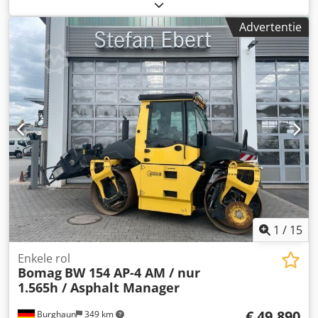
het veilingobject vindt u onder "Documenten" als PDF-
bestand, dat u kunt downloaden! Kleur: zoals afgebeeld,
Advertentie
zie afbeeldingen en inspectie Staat: gebruikt
1
/
15
Enkele rol
Bomag
BW 154 AP-4 AM / nur
1.565h / Asphalt Manager
€ 49.890
Burghaun
349 km