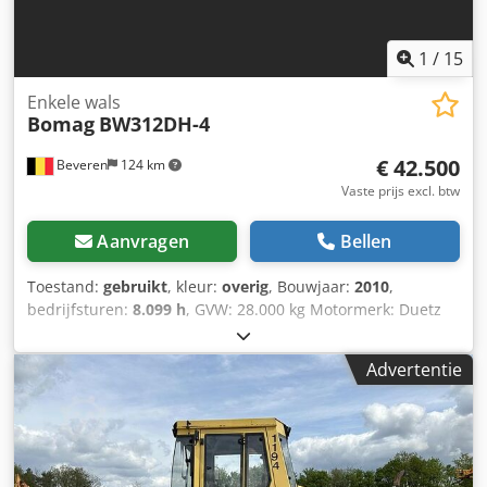
1
/
15
Enkele wals
Bomag
BW312DH-4
€ 42.500
Beveren
124 km
Vaste prijs excl. btw
Aanvragen
Bellen
Toestand:
gebruikt
, kleur:
overig
, Bouwjaar:
2010
,
bedrijfsturen:
8.099 h
, GVW: 28.000 kg Motormerk: Duetz
CE-markering: ja Serienummer: 101583141318 Machines te
koop! Bekijk onze website voor een divers aanbod van
Advertentie
direct leverbare machines. Wij hebben meer opties dan
wat online te zien is, dus neem gerust op elk moment
telefonisch of per e-mail contact met ons op.
Dcedpfxozblcro Afvek Al onze machines zijn volledig
onderhouden en gecontroleerd op betrouwbaarheid. Foto’s