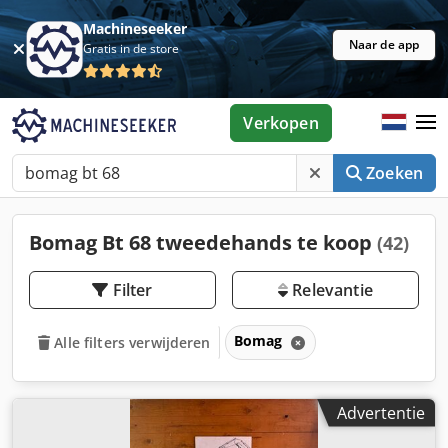
Machineseeker
Naar de app
Gratis in de store
Verkopen
Zoeken
Bomag Bt 68 tweedehands te koop
(42)
Filter
Relevantie
Bomag
Alle filters verwijderen
Advertentie