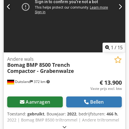
contact op met Tobias Ebert voor meer informatie.
1
/
15
Andere wals
Bomag
BMP 8500 Trench
Compactor - Grabenwalze
€ 13.900
Duitsland
372 km
Vaste prijs excl. btw
Aanvragen
Bellen
Toestand:
gebruikt
, Bouwjaar:
2022
, bedrijfsturen:
466 h
,
2022 | Bomag BMP 8500 triltrommel | Andere triltrommel
| 466 uur 📍Locatie: Duitsland 🚛 Levering mogelijk tot uw