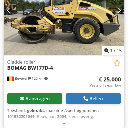
nodig? Neem contact op en wij sturen ze direct. Wij staan
klaar om u te helpen in het Nederlands, Engels, Frans,
Duits, Spaans en Russisch. Ontdek ons brede assortiment
aan betrouwbare machines.
1
/
15
Gladde roller
BOMAG
BW177D-4
€ 25.000
Beveren
125 km
Vaste prijs excl. btw
Aanvragen
Bellen
Toestand:
gebruikt
, machine-/voertuignummer:
101582201049
, Bouwjaar:
2004
, kleur:
overig
,
bedrijfsturen:
4.350 h
, Machines te koop! Bekijk onze