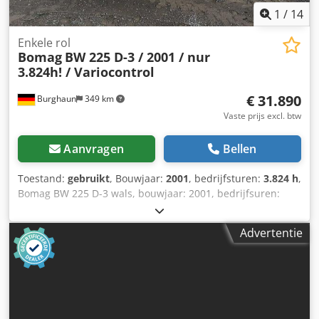
1
/
14
Enkele rol
Bomag
BW 225 D-3 / 2001 / nur
3.824h! / Variocontrol
€ 31.890
Burghaun
349 km
Vaste prijs excl. btw
Aanvragen
Bellen
Toestand:
gebruikt
, Bouwjaar:
2001
, bedrijfsturen:
3.824 h
,
Bomag BW 225 D-3 wals, bouwjaar: 2001, bedrijfsuren:
slechts 3.824u, motor: Deutz [145kW/197pk], Variocontrol,
gewicht: 24.700kg, printer, banden: 40%, Duitse machine,
Advertentie
conditie overeenkomstig de leeftijd, direct inzetbaar. Op
verzoek kunnen wij u een lease- of
financieringsaanbieding doen; de heer Mihm (Tel.) helpt u
graag verder. Meer informatie vindt u op onze website.
Fouten en tussentijdse verkoop voorbehouden! Verhuur
mogelijk. Dcodpjzpdhzsfx Afvjk = Meer informatie = Neem