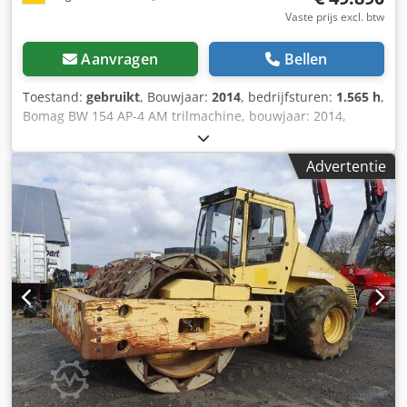
Vaste prijs excl. btw
Aanvragen
Bellen
Toestand:
gebruikt
, Bouwjaar:
2014
, bedrijfsturen:
1.565 h
,
Bomag BW 154 AP-4 AM trilmachine, bouwjaar: 2014,
bedrijfsuren: slechts 1.565 uur, motor: Kubota [55,4 kW/75
pk], Asphalt Manager 2, Bomag strooier, asfaltsnijder
Advertentie
rechts, gewicht: 7.300 kg, gladde trommel, goede staat,
direct inzetklaar. Op aanvraag bieden wij u graag een
lease- of financieringsvoorstel aan. De heer Mihm (tel. )
staat u graag te woord. Meer informatie vindt u op onze
website. Fouten en tussenverkoop voorbehouden! Dcjdpfx
Aozpdh Ujfvok Verhuur mogelijk. = Meer informatie =
Neem contact op met Tobias Ebert voor meer informatie.