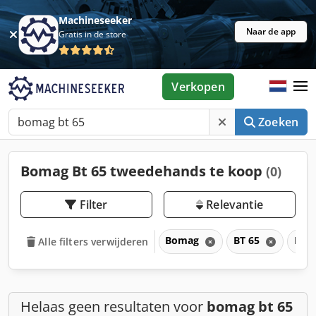
Machineseeker
Naar de app
Gratis in de store
Verkopen
Zoeken
Bomag Bt 65 tweedehands te koop
(0)
Filter
Relevantie
Bomag
BT 65
BT
Alle filters verwijderen
Helaas geen resultaten voor
bomag bt 65