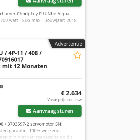
Aanvraag sturen
orhamer Chodpfxjy R U Nbe Aiqoa -
 1700 watt - SDS max - Bouwjaar: 2018
Advertentie
/ 4P-11 / 408 /
70916017
t mit 12 Monaten
€ 2.634
Vaste prijs excl. btw
Aanvraag sturen
08 / 3703597-2 servomotor SN:
nden garantie, 100% werkend,
en zijn niet van toepassing op dit