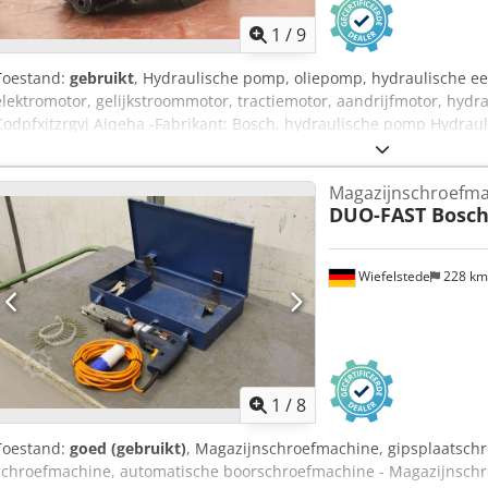
1
/
9
Toestand:
gebruikt
, Hydraulische pomp, oliepomp, hydraulische e
elektromotor, gelijkstroommotor, tractiemotor, aandrijfmotor, hy
Codpfxjtzrgvj Aiqeha -Fabrikant: Bosch, hydraulische pomp Hydraul
vorkheftruck Nog steeds EFG 1.5/5004 -Hydraulische pomp: Type 0 
24 V 5.0 kW -Afmetingen: 320/200/H220 mm -Gewicht: 36 kg
Magazijnschroefma
DUO-FAST Bosc
Wiefelstede
228 k
1
/
8
Toestand:
goed (gebruikt)
, Magazijnschroefmachine, gipsplaatsch
schroefmachine, automatische boorschroefmachine - Magazijnschr