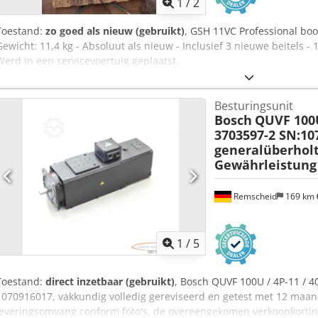
1
/
2
Toestand:
zo goed als nieuw (gebruikt)
, GSH 11VC Professional bo
Gewicht: 11,4 kg - Absoluut als nieuw - Inclusief 3 nieuwe beitels -
Werd in een servicevoertuig geplaatst.
Besturingsunit
Bosch
QUVF 100U 
3703597-2 SN:10
generalüberhol
Gewährleistung
Remscheid
169 km
1
/
5
Toestand:
direct inzetbaar (gebruikt)
, Bosch QUVF 100U / 4P-11 / 4
1070916017, vakkundig volledig gereviseerd en getest met 12 maa
leveringsomvang conform foto's, de overeengekomen verkoopkorting