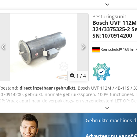
artikel. Vraag apart naar de prijs!,LET OP: Vraag apart naar de ver
kosten voor verpakking en transport dienen apart te worden aange
Besturingsunit
Bosch
UVF 112M 
324/3375325-2 S
SN:1070914200
Remscheid
169 km
1
/
4
Toestand:
direct inzetbaar (gebruikt)
, Bosch UVF 112M / 4B-11S / 
1070914200, gebruikt, normale gebruikssporen, 100% functioneel, 
OP: Vraag apart naar de verpakkings- en verzendkosten! LET OP: De
dienen apart te worden aangevraagd! Codpei D Hhcjfx Aiqjha
Gebruikte machines d
Adverteer nu vanaf €