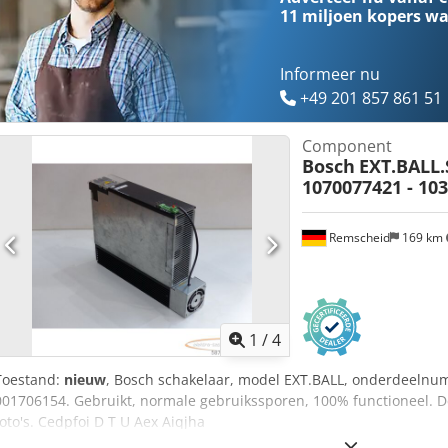
11 miljoen kopers
wa
Informeer nu
+49 201 857 861 51
Component
Bosch
EXT.BALL
1070077421 - 103
Remscheid
169 km
1
/
4
Toestand:
nieuw
, Bosch schakelaar, model EXT.BALL, onderdeeln
001706154. Gebruikt, normale gebruikssporen, 100% functioneel. D
foto's. Cedpfoi D T U Aex Aiqjha