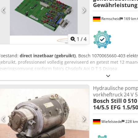
Gewährleistung
Remscheid
169 km
1
/
4
Toestand:
direct inzetbaar (gebruikt)
, Bosch 1070065660-403 elekt
gebruikt, professioneel volledig gereviseerd en getest met 12 maan
leveringsomvang conform foto's Chsdpfx Aoi D T S Dsiqea
Hydraulische pomp 
vorkheftruck 24 V 
Bosch Still
0 510
14/5.5 EFG 1.5/5
Wiefelstede
228 k