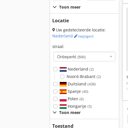
Toon meer
Locatie
Uw gedetecteerde locatie:
Nederland
(wijzigen)
straal:
Onbeperkt
(500)
Nederland
(2)
Noord-Brabant
(2)
Duitsland
(438)
Spanje
(40)
Polen
(6)
Hongarije
(5)
Toon meer
Randek
Pullmax Ab
Graule
Graule Agl
Toestand