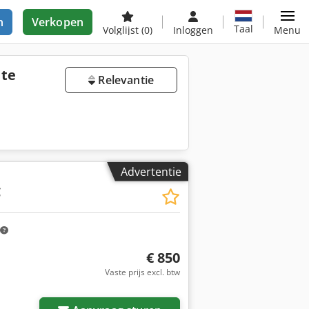
n
Verkopen
Taal
Volglijst
(0)
Inloggen
Menu
te
Relevantie
Advertentie
C
€ 850
Vaste prijs excl. btw
Vraag meer foto's aan