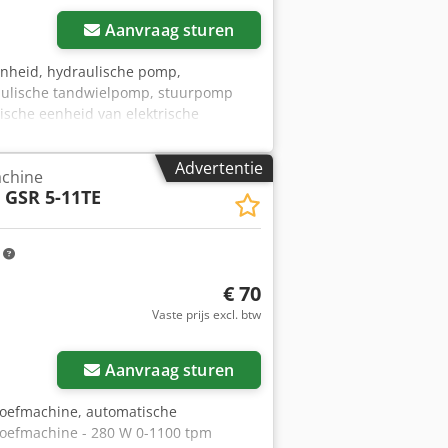
Aanvraag sturen
enheid, hydraulische pomp,
draulische tandwielpomp, stuurpomp
ische eenheid van elektrische
510 415 314 -Motor: Type GP 116-14/5.5
Advertentie
chine
h
GSR 5-11TE
m
€ 70
Vaste prijs excl. btw
Aanvraag sturen
roefmachine, automatische
oefmachine - 280 W 0-1100 tpm