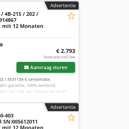
Advertentie
 4B-21S / 202 /
0914867
t mit 12 Monaten
€ 2.793
Vaste prijs excl. btw
Aanvraag sturen
02 / 3531139-6 servomotor,
nden garantie, 100% werkend,
en zijn niet van toepassing op dit
pakkings- en verzendkosten! LET OP: De
vraagd! Cedjk Ru A Uspfx Aiqsha
Advertentie
0-403
l SN:005612011
t mit 12 Monaten