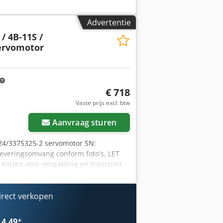
pakkings- en verzendkosten! LET OP: De
vraagd! Cjdpfx Ajugyytoiqsha
Advertentie
/ 4B-11S /
ervomotor
€ 718
Vaste prijs excl. btw
Aanvraag sturen
324/3375325-2 servomotor SN:
leveringsomvang conform foto's, LET
 kosten voor verpakking en transport
irect verkopen
 4,49
*