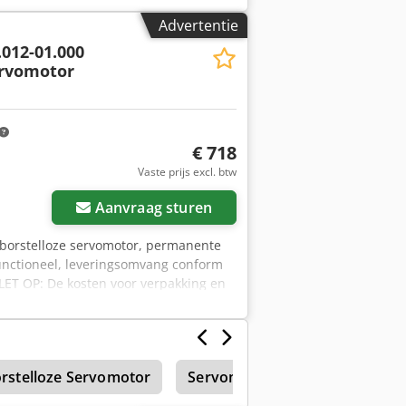
Advertentie
.012-01.000
ervomotor
€ 718
Vaste prijs excl. btw
Aanvraag sturen
 borstelloze servomotor, permanente
unctioneel, leveringsomvang conform
 LET OP: De kosten voor verpakking en
qsha
rstelloze Servomotor
Servomotor