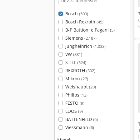
Bosch
(500)
Bosch Rexroth
(45)
B-P Battioni e Pagani
(5)
Siemens
(2.187)
Jungheinrich
(1.033)
VW
(881)
STILL
(524)
REXROTH
(302)
Mikron
(27)
Weishaupt
(20)
Philips
(13)
FESTO
(9)
LOOS
(9)
BATTENFELD
(6)
Viessmann
(6)
Model: