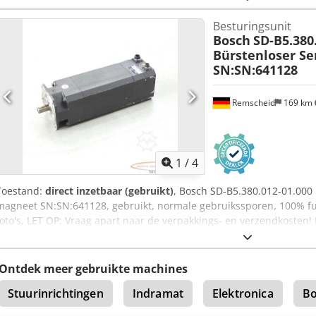
Besturingsunit
Bosch
SD-B5.380
Bürstenloser S
SN:SN:641128
Remscheid
169 km
1
/
4
Toestand:
direct inzetbaar (gebruikt)
, Bosch SD-B5.380.012-01.000
magneet SN:SN:641128, gebruikt, normale gebruikssporen, 100% f
foto's, LET OP: Vraag apart naar de verpakkings- en verzendkosten!
transport dienen apart te worden aangevraagd! Cjdei D Hblopfx Ai
Ontdek meer gebruikte machines
Stuurinrichtingen
Indramat
Elektronica
Bo