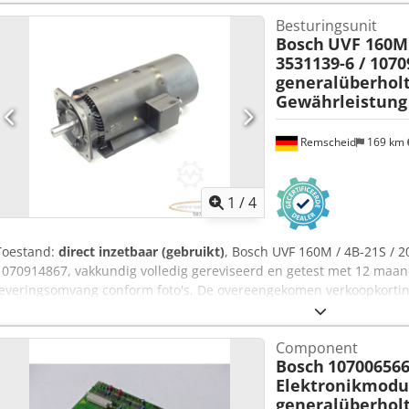
Besturingsunit
Bosch
UVF 160M /
3531139-6 / 107
generalüberhol
Gewährleistung
Remscheid
169 km
1
/
4
Toestand:
direct inzetbaar (gebruikt)
, Bosch UVF 160M / 4B-21S / 2
1070914867, vakkundig volledig gereviseerd en getest met 12 maa
leveringsomvang conform foto's, De overeengekomen verkoopkorting
artikel. Vraag apart naar de prijs!,LET OP: Vraag apart naar de ver
kosten voor verpakking en transport dienen apart te worden aange
Component
Bosch
107006566
Elektronikmodu
generalüberhol