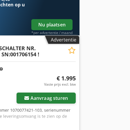
chten op u
Nu plaatsen
*per advertentie / maand
Advertentie
.SCHALTER NR.
 SN:001706154 !
€ 1.995
Vaste prijs excl. btw
Aanvraag sturen
ummer 1070077421-103, serienummer
e leveringsomvang is te zien op de