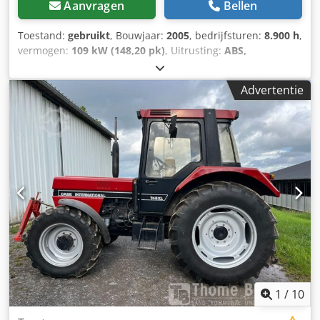
Aanvragen
Bellen
Toestand:
gebruikt
, Bouwjaar:
2005
, bedrijfsturen:
8.900 h
,
vermogen:
109 kW (148,20 pk)
, Uitrusting:
ABS,
airconditioning, cabine, vierwielaandrijving
, Dood
gewicht: 5.868 kg Lengte: 4.692 mm Breedte: 2.507 mm
Advertentie
Dcjdpfx Abswlmt Ijhjk Hoogte: 2.997 mm Wielbasis: 2.723
mm Nominaal vermogen: 105,9 kW, 144 pk Nominaal
toerental: 2.200 tpm Aantal cilinders: 6 Verplaatsing: 7.480
cm³ Koppeltoename: 51,3 Vierwielaandrijving
1
/
10