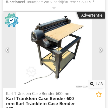
functioneel
, Bouwjaar:
2016
, bedrijfsturen:
11.500 h
, *
Aanbod geldt eveneens voor overheden. Verkoop aan
11.500 bedrijfsuren * Bedrijfsgewicht 15.700 kg Dsdpfx Aoy
uitsluitend particuliere eindgebruikers is uitgesloten.
Rm H Esbhsck * Motorvermogen 77 kW * Roadliner *
Tussentijdse verkoop en fouten voorbehouden. Netto prijs:
Advertentie
hydraulische snelwissel * airconditioning
20.900,- euro.
1
/
8
Karl Tränklein Case Bender 600 mm
Karl Tränklein Case Bender 600
mm
Karl Tränklein Case Bender