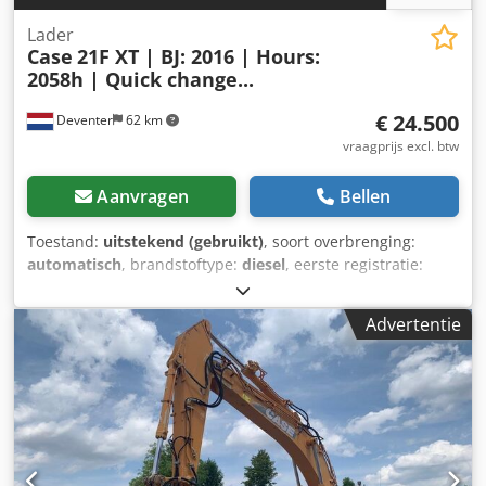
Lader
Case
21F XT | BJ: 2016 | Hours:
2058h | Quick change...
€ 24.500
Deventer
62 km
vraagprijs excl. btw
Aanvragen
Bellen
Toestand:
uitstekend (gebruikt)
, soort overbrenging:
automatisch
, brandstoftype:
diesel
, eerste registratie:
06/2016
, Bouwjaar:
2016
, bedrijfsturen:
2.058 h
, Uitrusting:
cabine
, = Verdere opties en accessoires = - Afgesloten
Advertentie
cabine - Radio/cd-speler = Opmerkingen = CASE 21F XT
wiellader, bouwjaar 2016, met slechts 2.058 draaiuren.
Deze compacte en krachtige wiellader komt uit Duitsland
en verkeert in een goede, onderhouden staat. De machine
is direct inzetbaar en is ideaal voor grondwerk, landbouw,
recycling, bestratingswerkzaamheden en werkzaamheden
op het bedrijfsterrein. De machine is uitgerust met een