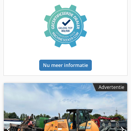
extra hydraulica, achteruitrijcamera, automatische
smering, bakafmetingen: lengte: 1.800 mm, breedte: 3.000
mm, hoogte: 1.750 mm, video beschikbaar. Overig: * Wij
bieden meer dan 200 eenheden te koop aan. * Onze
locatie ligt 30 km ten noorden van Frankfurt/M luchthaven.
* Financiering & leasing mogelijk. * Specialist in transport
& wereldwijde verscheping. * Geen aansprakelijkheid voor
druk- en schrijffouten. * Onder voorbehoud van
vergissingen en tussentijdse verkoop. * Inruil mogelijk! *
Voor voertuigaankoop/gebruiktmachineverkoop gelden
Nu meer informatie
uitsluitend de algemene voorwaarden van Jaweed GmbH. *
Meer informatie alsmede onze algemene voorwaarden
vindt u op onze website... Wij verkopen onze goederen
uitsluitend onder onze algemene voorwaarden (zie: ... /
Advertentie
AGB).