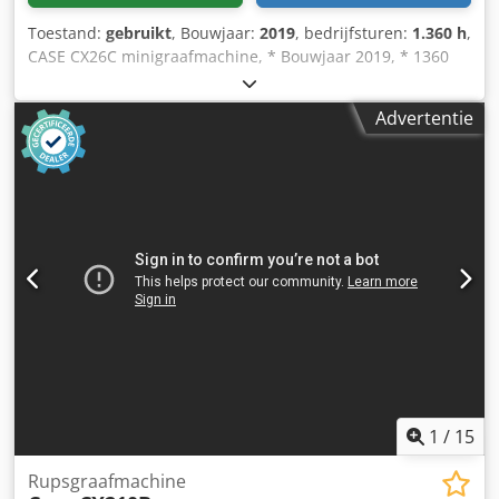
Toestand:
gebruikt
, Bouwjaar:
2019
, bedrijfsturen:
1.360 h
,
CASE CX26C minigraafmachine, * Bouwjaar 2019, * 1360
BS, i * Verwarming, * Airconditioning, * Rubberen rupsen,
* Dozerblad, * Snelwissel Dcodpfsurfkcjx Abhjk
Advertentie
1
/
15
Rupsgraafmachine