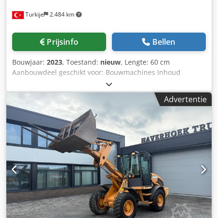
Turkije
2.484 km
Prijsinfo
Bellen
Bouwjaar:
2023
, Toestand:
nieuw
, Lengte: 60 cm
Aanbouwdeel geschikt voor: Bouwmachines Inhoud
laadruimte: 500 l Garantie: 6 maanden Dcsdpfx Abspq
Tbushek Verkoopprijs: € 2.500, US$ 2.641
Advertentie