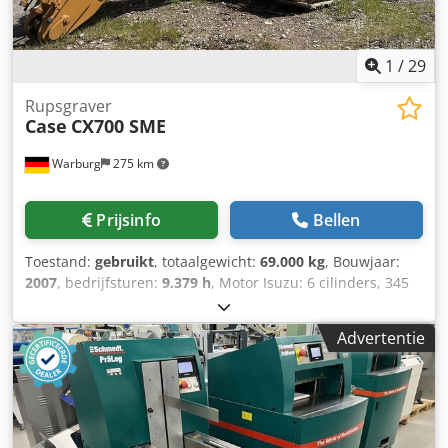
en omslagen.
1
/
29
Rupsgraver
Case
CX700 SME
Warburg
275 km
Prijsinfo
Bellen
Toestand:
gebruikt
, totaalgewicht:
69.000 kg
, Bouwjaar:
2007
, bedrijfsturen:
9.379 h
, Motor Isuzu: 6 cilinders, 345
kW – AH-6WG1X – EPA en CE Giek 6,58 m Stel 3 m
Bodemplaten 650 mm Alle hydrauliekslangen
Advertentie
(hamer/grijper en rotatie) Hydraulische snelwissel: OIL
Quick OQ90 of Lehnhoff HS80 Dieplepel – 4,55 m³ SAE
Transportgewicht 69 ton Transportbreedte 3,93 m
Werkbreedte (4,14 m met opstappen) Transporthoogte 4,37
m Machine is in onze werkplaats gereviseerd en