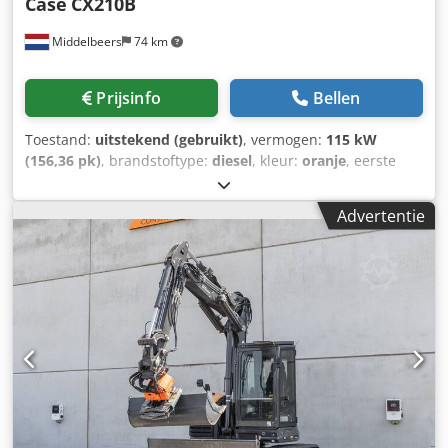
Case
CX210B
Middelbeers
74 km
Prijsinfo
Bellen
Toestand:
uitstekend (gebruikt)
, vermogen:
115 kW
(156,36 pk)
, brandstoftype:
diesel
, kleur:
oranje
, eerste
registratie:
07/2013
, Bouwjaar:
2012
, bedrijfsturen:
15.109
h
, Algemene informatie Bouwjaar: 2012 Serienummer:
Advertentie
DCH210R5NCEAH2500 Technische informatie Aantal
cilinders: 4 Leeggewicht: 22.600 kg Djdpfx Abjy En Ndohsck
Functioneel Werkbreedte: 300 cm CE-markering: ja Staat
Technische staat: zeer goed Optische staat: zeer goed
Financiële informatie Prijs: op aanvraag Garantie Garantie:
Van eerste eigenaar, volledig dealeronderhouden, direct
inzetbaar! - 80% rupsloopwerk - Inclusief 3 bakken: 1300
mm, 450 mm en 2000 mm slotenbak - Optioneel met
TOPCON 3D-systeem uit 2021