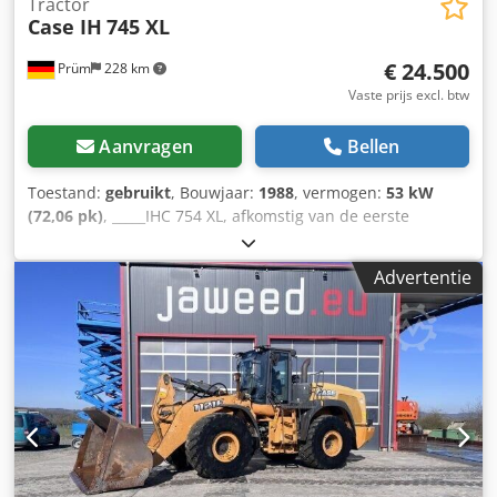
Tractor
Case IH
745 XL
€ 24.500
Prüm
228 km
Vaste prijs excl. btw
Aanvragen
Bellen
Toestand:
gebruikt
, Bouwjaar:
1988
, vermogen:
53 kW
(72,06 pk)
, _____IHC 754 XL, afkomstig van de eerste
eigenaar, in uitstekende staat. Dcedpfxozdmuts Abhek
Bedrijfstijden: ca. 8.600 uur. Bouwjaar: 1988. Voorste
Advertentie
hefinrichting. Voorste aftakas. 30 km/u versnellingsbak.
Prijs: € 24.500,00 (exclusief BTW). Locatie: null