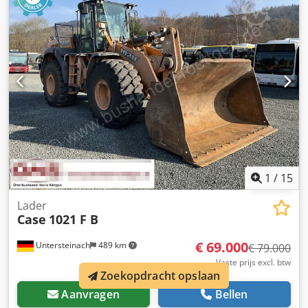
ripper met 3 tanden - Voorste cabinebeschermingen en
roosters - Schuifblad (hydraulisch opklapbaar) Wij
ondersteunen u graag ook op het gebied van
financiering/leasing met onze partners. Alle gegevens
zonder garantie. Wijzigingen en tussentijdse verkoop
voorbehouden.
1
/
15
Lader
Case
1021 F B
€ 69.000
Untersteinach
489 km
€ 79.000
Vaste prijs excl. btw
Zoekopdracht opslaan
Aanvragen
Bellen