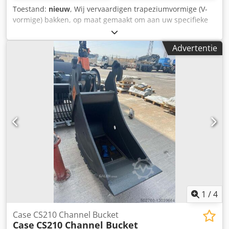
Toestand:
nieuw
, Wij vervaardigen trapeziumvormige (V-
vormige) bakken, op maat gemaakt om aan uw specifieke
kanaalafmetingen te voldoen Dcedpewn E A Hefx Abhsk
Advertentie
1
/
4
Case CS210 Channel Bucket
Case
CS210 Channel Bucket