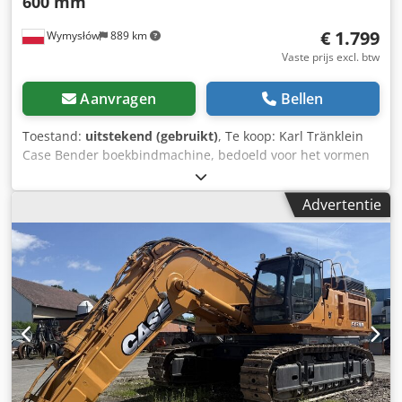
600 mm
€ 1.799
Wymysłów
889 km
Vaste prijs excl. btw
Aanvragen
Bellen
Toestand:
uitstekend (gebruikt)
, Te koop: Karl Tränklein
Case Bender boekbindmachine, bedoeld voor het vormen
en buigen van ruggen van harde boekomslagen. Het
apparaat geeft omslagen de juiste radius, waardoor deze
Advertentie
perfect aansluiten op het boekblok. De machine is
uitgerust met verstelbare rollen waarmee deze kan
worden aangepast aan verschillende omslagdiktes. De
robuuste gietijzeren constructie zorgt voor hoge precisie
en jarenlang gebruik. Technische gegevens: Fabrikant: Karl
Tränklein Type: Case Bender / rugvormmachine
Werkbreedte: ca. 600 mm Instelbare roldraad Stabiele
gietijzeren constructie Elektrische aandrijving Werktafel
Staat: gebruikt Toepassingen: productie van hardcover
boeken, boekbinderijen, drukkerijen, Dcodpfxsziwnbe
Abhok grafische bedrijven, productie van albums, catalogi