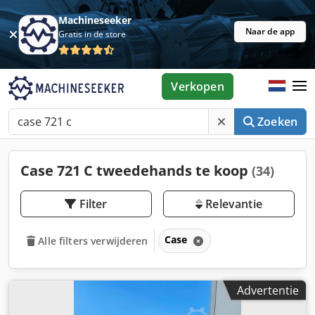
Machineseeker
Naar de app
Gratis in de store
Verkopen
Zoeken
Case 721 C tweedehands te koop
(34)
Filter
Relevantie
Case
Alle filters verwijderen
Advertentie