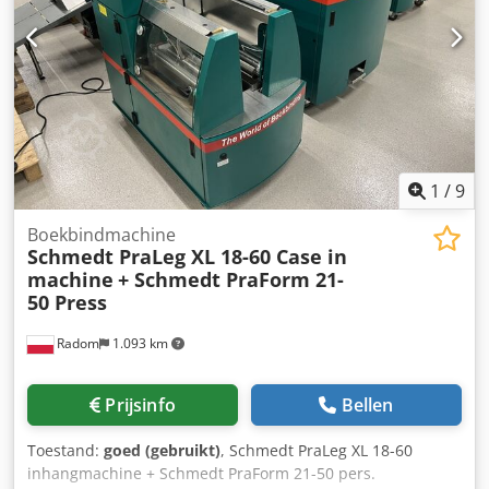
gerepareerd Rapport op aanvraag Dcedpfoul U H Tsx Abhjk
Grote onderhoudsbeurt uitgevoerd: alle oliën en filters,
inclusief 650 liter hydrauliekolie CASE Duitsland maart
2026: De motor heeft 6 nieuwe injectoren (factuur op
aanvraag)
1
/
9
Boekbindmachine
Schmedt PraLeg XL 18-60 Case in
machine
+ Schmedt PraForm 21-
50 Press
Radom
1.093 km
Prijsinfo
Bellen
Toestand:
goed (gebruikt)
, Schmedt PraLeg XL 18-60
inhangmachine + Schmedt PraForm 21-50 pers.