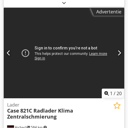
Geproduceerd in 2022. Dcjdezdazbjpfx Abhek Schmedt
PraLeg XL 18-60 inhangmachine voor boeken De machine
Advertentie
verkeert in goede staat en is direct inzetbaar. Geschikt
voor het inhangen van een boekblok in een voorbereide
hardcover. Voorzien van twee lijmeenheden, met traploze
lijmdikte-instelling. Formaat: Blokhoogte: 80 – 450 mm
Blokbreedte: 110 – 450 mm Blokdikte: 2 – 80 mm
Capaciteit: ca. 200 – 300 stuks/uur Stroomvoorziening:
230V Gewicht: 300 kg Gemaakt in Duitsland. Schmedt
PraForm 21-50 boekpers Boekpers met groefsnijder.
Geproduceerd door Schmedt, Duitsland. De machine is in
zeer goede staat en direct klaar voor productie. Technische
specificaties: Maximaal formaat: 420 x 520 x 100 mm
Gewicht: 220 kg Stroomvoorziening: 230V + perslucht. Prijs
geldt voor de set van beide machines.
1
/
20
Lader
Case
821C Radlader Klima
Zentralschmierung
Aichach
584 km