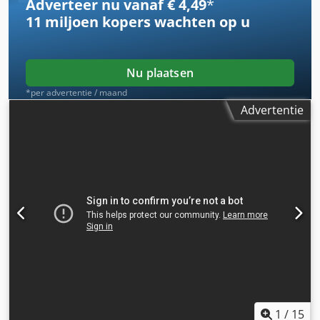
Adverteer nu vanaf € 4,49
*
11 miljoen kopers
wachten op u
Nu plaatsen
*per advertentie / maand
Advertentie
1
/
15