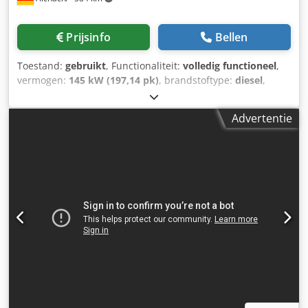
Prijsinfo
Bellen
Toestand:
gebruikt
, Functionaliteit:
volledig functioneel
,
vermogen:
145 kW (197,14 pk)
, brandstoftype:
diesel
,
kleur:
goud
, bedrijfsklaar gewicht:
18.000 kg
, Bouwjaar:
2000
, bedrijfsturen:
8.000 h
, Uitrusting:
airconditioning,
Advertentie
cabine, gecentraliseerd smeersysteem
, Case 821C
wiellader Bouwjaar 2000 8.000 uur 145 kW ca. 18.000 kg
Dedpfoy Uxt Sjx Abheck Airconditioning Centrale smering
Banden: 23,5R25