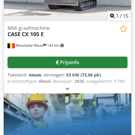
1
/
15
Midi graafmachine
CASE
CX 105 E
Moerbeke-Waas
142 km
Prijsinfo
Toestand:
nieuw
, vermogen:
53 kW (72,06 pk)
,
brandstoftype:
diesel
, Bouwjaar:
2026
, Leeggewicht: 9.780
kg Neem contact op met KEY-TEC Sales voor meer
informatie. Dedszrrw Aspfx Abhsck