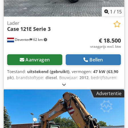
1
/
15
Lader
Case
121E Serie 3
€ 18.500
Deventer
62 km
vraagprijs excl. btw
Aanvragen
Bellen
Toestand:
uitstekend (gebruikt)
, vermogen:
47 kW (63,90
pk)
, brandstoftype:
diesel
, Bouwjaar:
2012
, bedrijfsturen:
1.060 h
, = Overige opties en accessoires = - Bediening met
2 pedalen - Afgesloten cabine = Opmerkingen = CASE 121E
Advertentie
Serie 3 – bouwjaar 2012 – 1.060 bedrijfsuren CASE 121E
Serie 3 wiellader, bouwjaar 2012. De machine verkeert in
goede staat en heeft slechts 1.060 bedrijfsuren. De
machine verkeert zowel technisch als optisch in goede
staat. Hij is geschikt voor diverse toepassingen en is direct
inzetbaar. Kenmerken: * Bouwjaar: 2012 * Slechts 1.060