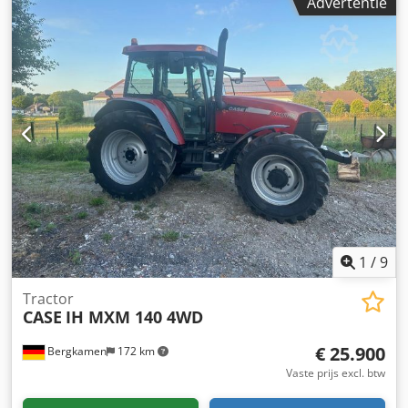
Advertentie
Motorfabrikant: Case Motorvermogen: 105 kW
Bedrijfstijden: 7940 uur Toelaatbaar totaalgewicht: 18000
kg Transportlengte: 8,19 m Transportbreedte: 1,91 m
Transporthoogte: 2,89 m Kleur: geel - Bediening met
joystick - Egaliseerblad - Camera Wij ondersteunen u graag
ook op het gebied van financiering/leasing, in
samenwerking met onze partners. Alle gegevens onder
voorbehoud. Fouten en tussenverkoop voorbehouden.
1
/
9
Tractor
CASE
IH MXM 140 4WD
€ 25.900
Bergkamen
172 km
Vaste prijs excl. btw