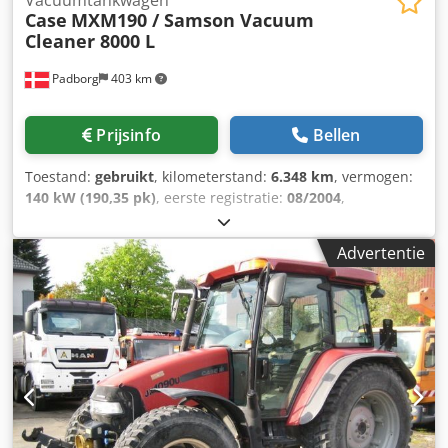
Case
MXM190 / Samson Vacuum
Cleaner 8000 L
Padborg
403 km
Prijsinfo
Bellen
Toestand:
gebruikt
, kilometerstand:
6.348 km
, vermogen:
140 kW (190,35 pk)
, eerste registratie:
08/2004
,
brandstoftype:
diesel
, Bouwjaar:
2004
, Fabrikant: Case
Model: MXM190 / Samson Vacuümwagen 8000 L Bouwjaar:
Advertentie
2004 Staat: Goed Serienummer: ACM231045 Ref. nr.: 8084
Reg. datum: Vermogen: 190 pk Urenstand: 6348
Versnellingsbak: Volautomatische powershift 19+6
Dieseltank: 1 Dcodeynq Dbjpfx Abhsk Tankinhoud: 400 L
Radio: ? Luchtgeveerde stoel: ? Schijfrem: Natrem
Bandenmaat: 600/65R25 + 650/75R38 - 520/70R34 Profiel %
over: 60% 90% - 40% Gereedschapskist: ? Hydraulisch
systeem: ? Fabrikant vat: Samson Tankinhoud: 8000 L
Hogedrukpomp: 2 x HPP Hogedrukcapaciteit: 122 l/min -