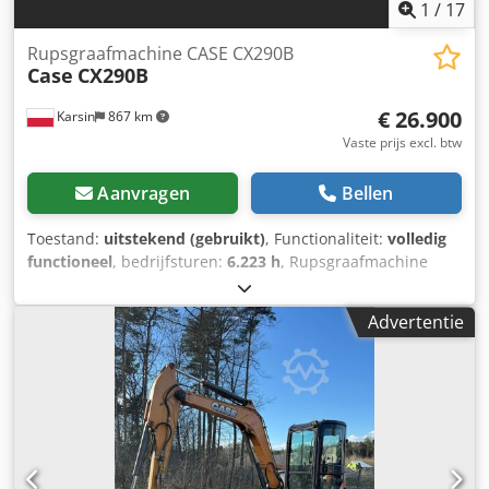
1
/
17
Rupsgraafmachine CASE CX290B
Case
CX290B
€ 26.900
Karsin
867 km
Vaste prijs excl. btw
Aanvragen
Bellen
Toestand:
uitstekend (gebruikt)
, Functionaliteit:
volledig
functioneel
, bedrijfsturen:
6.223 h
, Rupsgraafmachine
CASE CX290B Kawasaki Hydraulica Isuzu Motor Technische
gegevens: - Motor: Isuzu AH-6HK1X (6-cilinder,
Advertentie
turbocompressor, common rail). - Motorvermogen: ca. 154
kW (209 pk) bij 1800 tpm. - Bedrijfsgewicht: ca. 29.100 kg -
30.000 kg (afhankelijk van uitrusting). - Hydraulisch
systeem: Variabele plunjerpompen (Kawasaki), zorgen voor
soepele gecombineerde bewegingen. - Maximale
graafbereik: ca. 10,5 - 10,7 m. Dsdpjygy Awsfx Abheck -
Maximale graafdiepte: ca. 7,1 m. - Bakinhoud: standaard