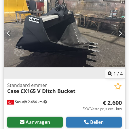
Yanmar 4TNV88-XYB Vermogen: 31,5 kW Onderwagen: 400
mm rubberen rupsen Uitvoering: Snelwisselsysteem (SWE)
hydraulische slotenbak Dsdpfx Asy H H Arjbhock
schuifblad radio Direct inzetbaar. Wijzigingen en
tussentijdse verkoop voorbehouden.
1
/
4
Standaard emmer
Case
CX165 V Ditch Bucket
€ 2.600
Susuz
2.484 km
EXW Vaste prijs excl. btw
Aanvragen
Bellen