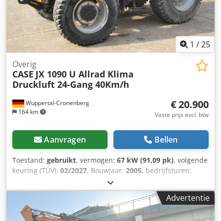
130 bar Vacuümpomp: Samson Afstandsbediening: ?
1
/
25
Overig
CASE
JX 1090 U Allrad Klima
Druckluft 24-Gang 40Km/h
€ 20.900
Wuppertal-Cronenberg
164 km
Vaste prijs excl. btw
Aanvragen
Bellen
Toestand:
gebruikt
, vermogen:
67 kW (91,09 pk)
, volgende
keuring (TÜV):
02/2027
, Bouwjaar:
2005
, bedrijfsturen:
9.560 h
, Uitrusting:
airconditioning, cabine,
vierwielaandrijving
, Duitse trekker, tot voor kort in gebruik.
Advertentie
Dcodpfxoy Ean Ss Abhok 2e eigenaar, beide keren in
handen van een overheidsparkbeheer van 2005 tot 2017