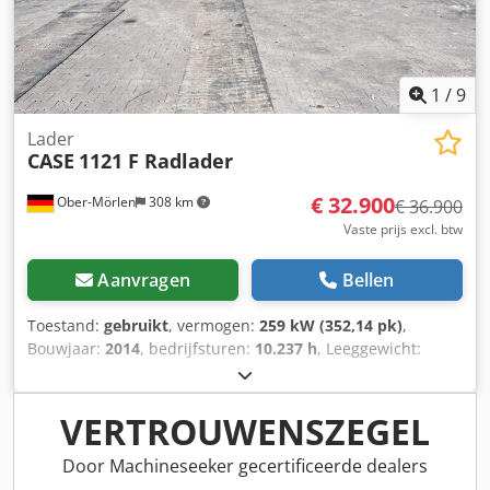
1
/
9
Lader
CASE
1121 F Radlader
€ 32.900
Ober-Mörlen
308 km
€ 36.900
Vaste prijs excl. btw
Aanvragen
Bellen
Toestand:
gebruikt
, vermogen:
259 kW (352,14 pk)
,
Bouwjaar:
2014
, bedrijfsturen:
10.237 h
, Leeggewicht:
27.024 kg Neem contact op met Emal Jaweed voor meer
informatie. Dcsdpfx Asyn Nfwsbhjk Wiellader, Case 1121F,
bouwjaar 2014, bedrijfsuren: 10.237 h, lengte: 8.960 mm,
VERTROUWENSZEGEL
breedte: 2.990 mm, hoogte: 3.570 mm, maximaal
toegestaan totaalgewicht: 27.024 kg, motor: Case,
Door Machineseeker gecertificeerde dealers
motorvermogen: 239 kW, airconditioning, weegsysteem,