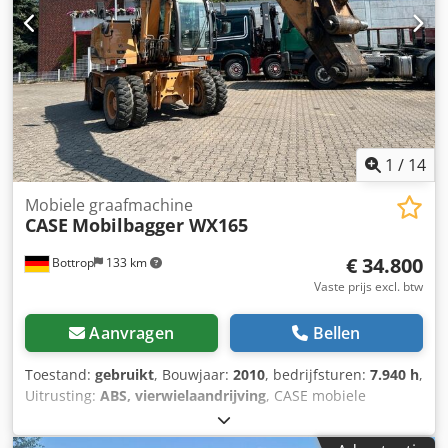
bedrijfsuren * Goede technische en optische staat * Direct
inzetbaar Neem contact met ons op voor meer informatie
of om een bezichtiging in te plannen. Dedpfx Abjzrd
Uaehock = Overige informatie = Bouwjaar: 2012
Leeggewicht: 5.800 kg Laadvermogen: 1.540 kg Maximaal
toelaatbaar gewicht: 7.340 kg Technische staat: zeer goed
Optische staat: zeer goed Serienummer:
FNH121ESNCHP00140 Neem contact op met Gerrit
1
/
14
Haverhoek voor meer informatie.
Mobiele graafmachine
CASE
Mobilbagger WX165
€ 34.800
Bottrop
133 km
Vaste prijs excl. btw
Aanvragen
Bellen
Toestand:
gebruikt
, Bouwjaar:
2010
, bedrijfsturen:
7.940 h
,
Uitrusting:
ABS, vierwielaandrijving
, CASE mobiele
graafmachine Type: WX165 (hydraulische graafmachine)
Typegoedkeuringsnummer: N211 Dodpfxjzripco Abhock