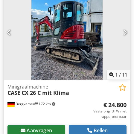
1
/
11
Minigraafmachine
CASE
CX 26 C mit Klima
€ 24.800
Bergkamen
172 km
Vaste prijs BTW niet
rapporteerbaar
Aanvragen
Bellen