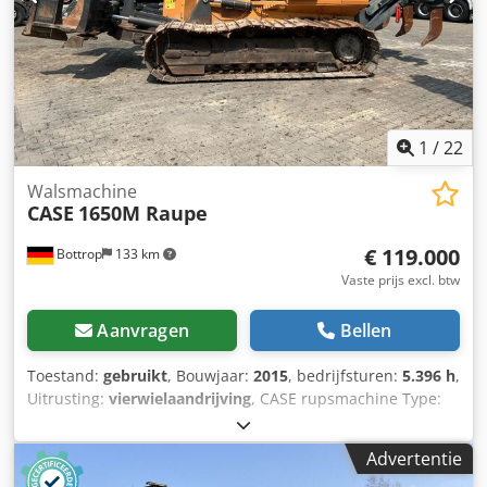
1
/
22
Walsmachine
CASE
1650M Raupe
€ 119.000
Bottrop
133 km
Vaste prijs excl. btw
Aanvragen
Bellen
Toestand:
gebruikt
, Bouwjaar:
2015
, bedrijfsturen:
5.396 h
,
Uitrusting:
vierwielaandrijving
, CASE rupsmachine Type:
1650M Leeggewicht: 19.200 kg Vermogen: 122 kW
Bedrijfsuren: 5.396 Dcsdpfx Abjzhyrmohjk Uitrusting: -
Advertentie
Stoelverwarming - Airconditioning - Radio - Achterop