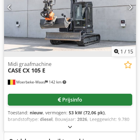
bedrijfsuren * Goede technische en optische staat * Direct
inzetbaar Neem contact met ons op voor meer informatie
of om een bezichtiging in te plannen. = Overige informatie
= Bouwjaar: 2012 Leeggewicht: 5.800 kg Laadvermogen:
1.540 kg Maximaal toelaatbaar gewicht: 7.340 kg
Dsdpfxozrd Uao Adgekr Technische staat: zeer goed
Optische staat: zeer goed Serienummer:
FNH121ESNCHP00140 Neem contact op met Gerrit
1
/
15
Haverhoek voor meer informatie.
Midi graafmachine
CASE
CX 105 E
Moerbeke-Waas
142 km
Prijsinfo
Toestand:
nieuw
, vermogen:
53 kW (72,06 pk)
,
brandstoftype:
diesel
, Bouwjaar:
2026
, Leeggewicht: 9.780
kg Dkjdpjzrrw Asfx Adgjr Neem contact op met KEY-TEC
Sales voor meer informatie.