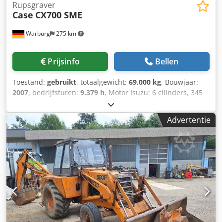
Rupsgraver
Case
CX700 SME
Warburg
275 km
Prijsinfo
Bellen
Toestand:
gebruikt
, totaalgewicht:
69.000 kg
, Bouwjaar:
2007
, bedrijfsturen:
9.379 h
, Motor Isuzu: 6 cilinders, 345
kW – AH-6WG1X – EPA en CE Giek 6,58 m Stel 3 m
Bodemplaten 650 mm Alle hydrauliekslangen
Advertentie
(hamer/grijper en rotatie) Hydraulische snelwissel: OIL
Quick OQ90 of Lehnhoff HS80 Dieplepel – 4,55 m³ SAE
Transportgewicht 69 ton Transportbreedte 3,93 m
Werkbreedte (4,14 m met opstappen) Transporthoogte 4,37
m Djdpfx Adsul U H Togekr Machine is in onze werkplaats
gereviseerd en gerepareerd Rapport op aanvraag Grote
onderhoudsbeurt uitgevoerd: alle oliën en filters, inclusief
650 liter hydrauliekolie CASE Duitsland maart 2026: De
motor heeft 6 nieuwe injectoren (factuur op aanvraag)