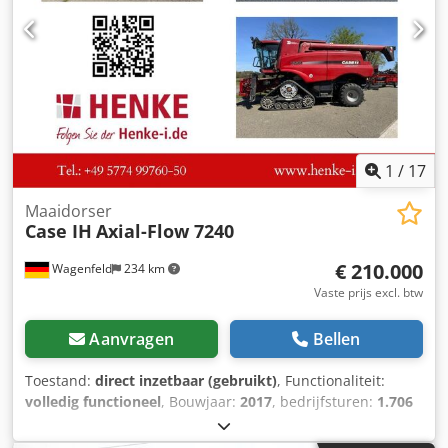
1
/
17
Maaidorser
Case IH
Axial-Flow 7240
€ 210.000
Wagenfeld
234 km
Vaste prijs excl. btw
Aanvragen
Bellen
Toestand:
direct inzetbaar (gebruikt)
, Functionaliteit:
volledig functioneel
, Bouwjaar:
2017
, bedrijfsturen:
1.706
h
, vermogen:
366 kW (497,62 pk)
, brandstoftype:
diesel
,
maximale snelheid:
30 km/h
, eerste registratie:
07/2017
,