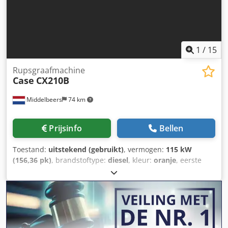
1
/
15
Rupsgraafmachine
Case
CX210B
Middelbeers
74 km
Prijsinfo
Bellen
Toestand:
uitstekend (gebruikt)
, vermogen:
115 kW
(156,36 pk)
, brandstoftype:
diesel
, kleur:
oranje
, eerste
registratie:
07/2013
, Bouwjaar:
2012
, bedrijfsturen:
15.109
h
, Algemene informatie Bouwjaar: 2012 Serienummer:
DCH210R5NCEAH2500 Technische informatie Aantal
cilinders: 4 Leeggewicht: 22.600 kg Functioneel
Werkbreedte: 300 cm CE-markering: ja Staat Technische
staat: zeer goed Optische staat: zeer goed Financiële