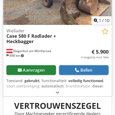
1
/
10
Wiellader
Case 580 F Radlader +
Heckbagger
€ 5.900
Klagenfurt am Wörthersee
898 km
vraagprijs excl. btw
Aanvragen
Bellen
Toestand:
gebruikt
, Functionaliteit:
volledig functioneel
,
soort overbrenging:
automatisch
, brandstoftype:
diesel
,
bedrijfsklaar gewicht:
7.500 kg
, asconfiguratie:
4x2
, eerste
registratie:
10/1977
, Bouwjaar:
1977
, Uitrusting:
hydraulica
, Technisch in orde Dodpfx Aot S Idrjdgskr
VERTROUWENSZEGEL
Door Machineseeker gecertificeerde dealers