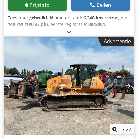
Prijsinfo
Bellen
Toestand:
gebruikt
, kilometerstand:
6.348 km
, vermogen:
140 kW (190,35 pk)
, eerste registratie:
08/2004
,
brandstoftype:
diesel
, Bouwjaar:
2004
, Fabrikant: Case
Model: MXM190 / Samson Vacuümwagen 8000 L Bouwjaar:
Advertentie
2004 Staat: Goed Serienummer: ACM231045 Ref. nr.: 8084
Dkodpfx Asynq Dbedgjr Reg. datum: Vermogen: 190 pk
Urenstand: 6348 Versnellingsbak: Volautomatische
powershift 19+6 Dieseltank: 1 Tankinhoud: 400 L Radio: ?
Luchtgeveerde stoel: ? Schijfrem: Natrem Bandenmaat:
600/65R25 + 650/75R38 - 520/70R34 Profiel % over: 60%
90% - 40% Gereedschapskist: ? Hydraulisch systeem: ?
Fabrikant vat: Samson Tankinhoud: 8000 L Hogedrukpomp:
2 x HPP Hogedrukcapaciteit: 122 l/min - 130 bar
Vacuümpomp: Samson Afstandsbediening: ?
1
/
22