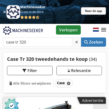
Machineseeker
Naar de app
Gratis in de store
Verkopen
Zoeken
Case Tr 320 tweedehands te koop
(34)
Filter
Relevantie
Case
Alle filters verwijderen
Advertentie