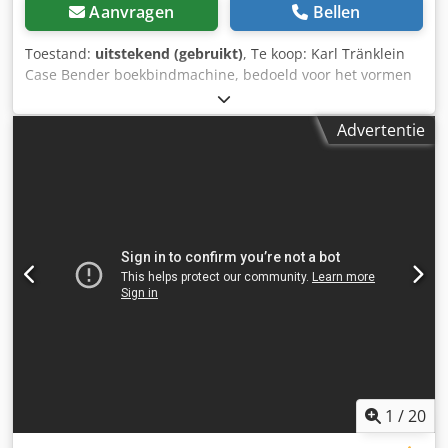
Aanvragen
Bellen
Toestand:
uitstekend (gebruikt)
, Te koop: Karl Tränklein
Case Bender boekbindmachine, bedoeld voor het vormen
en buigen van ruggen van harde boekomslagen. Het
apparaat geeft omslagen de juiste radius, waardoor deze
Advertentie
perfect aansluiten op het boekblok. De machine is
uitgerust met verstelbare rollen waarmee deze kan
worden aangepast aan verschillende omslagdiktes. De
robuuste gietijzeren constructie zorgt voor hoge precisie
en jarenlang gebruik. Technische gegevens: Fabrikant: Karl
Tränklein Type: Case Bender / rugvormmachine
Werkbreedte: ca. 600 mm Instelbare roldraad Stabiele
gietijzeren constructie Elektrische aandrijving Werktafel
Dksdpfxoziwnbj Adgsr Staat: gebruikt Toepassingen:
productie van hardcover boeken, boekbinderijen,
drukkerijen, grafische bedrijven, productie van albums,
catalogi en omslagen.
1
/
20