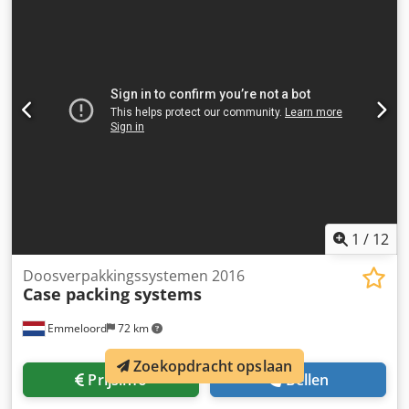
Haverhoek voor meer informatie.
1
/
12
Doosverpakkingssystemen 2016
Case packing systems
Emmeloord
72 km
Zoekopdracht opslaan
Prijsinfo
Bellen