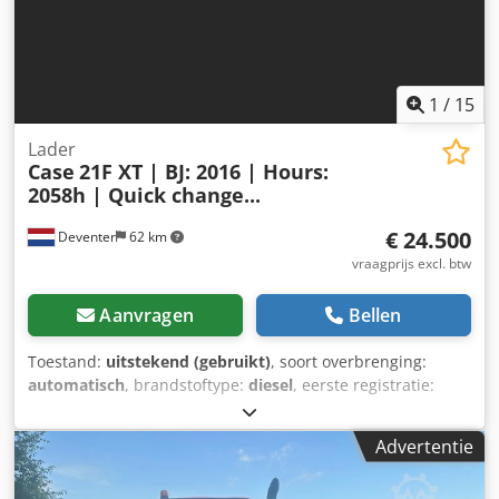
1
/
15
Lader
Case
21F XT | BJ: 2016 | Hours:
2058h | Quick change...
€ 24.500
Deventer
62 km
vraagprijs excl. btw
Aanvragen
Bellen
Toestand:
uitstekend (gebruikt)
, soort overbrenging:
automatisch
, brandstoftype:
diesel
, eerste registratie:
06/2016
, Bouwjaar:
2016
, bedrijfsturen:
2.058 h
, Uitrusting:
cabine
, = Verdere opties en accessoires = - Afgesloten
Advertentie
cabine - Radio/cd-speler = Opmerkingen = CASE 21F XT
wiellader, bouwjaar 2016, met slechts 2.058 draaiuren.