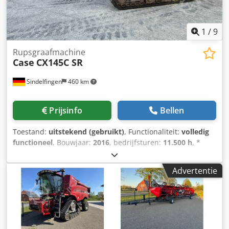
1
/
9
Rupsgraafmachine
Case
CX145C SR
Sindelfingen
460 km
Prijsinfo
Bellen
Toestand:
uitstekend (gebruikt)
, Functionaliteit:
volledig
functioneel
, Bouwjaar:
2016
, bedrijfsturen:
11.500 h
, *
11.500 bedrijfsuren * Bedrijfsgewicht 15.700 kg *
Motorvermogen 77 kW Dedpfx Adjy Rm H Eogekr *
Advertentie
Roadliner * hydraulische snelwissel * airconditioning