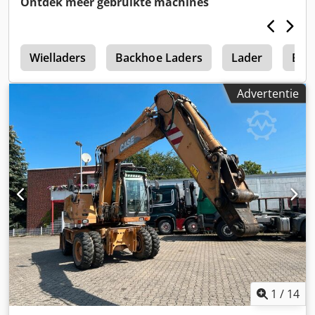
Ontdek meer gebruikte machines
e
Wielladers
Backhoe Laders
Lader
Bac
Advertentie
1
/
14