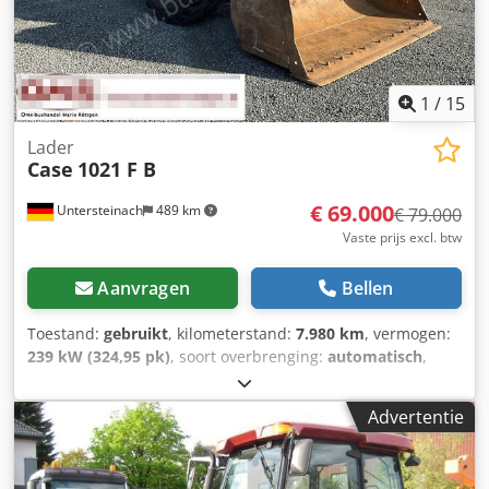
1
/
15
Lader
Case
1021 F B
€ 69.000
Untersteinach
489 km
€ 79.000
Vaste prijs excl. btw
Aanvragen
Bellen
Toestand:
gebruikt
, kilometerstand:
7.980 km
, vermogen:
239 kW (324,95 pk)
, soort overbrenging:
automatisch
,
brandstoftype:
diesel
, kleur:
geel
, eerste registratie:
01/2013
, Bouwjaar:
2013
, Uitrusting:
airconditioning
, =
Advertentie
Verdere opties en accessoires = - Airconditioning - Radio -
Stuurbekrachtiging - Zonneklep = Opmerkingen =
+++Gewicht: 24.000 kg Km/h+++ +++4x4+++ +++Banden