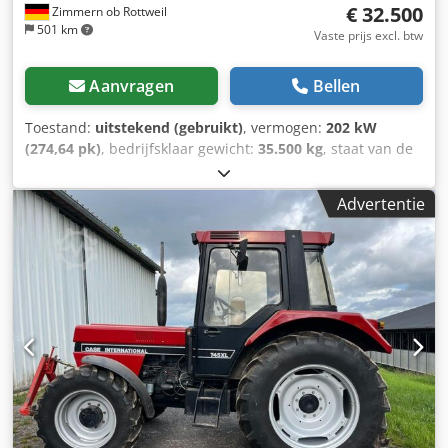
€ 32.500
Zimmern ob Rottweil
501 km
Vaste prijs excl. btw
Aanvragen
Bellen
Toestand:
uitstekend (gebruikt)
, vermogen:
202 kW
(274,64 pk)
, bedrijfsklaar gewicht:
35.500 kg
, staat van de
ketting:
70 %
, Bouwjaar:
2006
, bedrijfsturen:
9.139 h
,
Uitrusting:
airconditioning
, CASE CX330 Bouwjaar: 2006
Advertentie
Bedrijfstijden: 9.139 uur Gesloten cabine Airconditioning
Radio Centrale smering Standaard giek Steel: 3,30 m
Volledige hydraulische leidingen (voor hamer, grijper,
schaar) Snelwisselsysteem OQ80 1x bak – 800 mm breed
1x grijper – functioneert, maar heeft reparatie nodig
Onderstel in goede staat, circa 70% over Bodemplaten 600
mm breed Dkodpfxezp Rm Rs Adgsr Isuzu motor met 202
kW CE-keuring Transportafmetingen: 10,8 x 3 x 3,40 m
Bedrijfsgewicht: 35,5 ton.