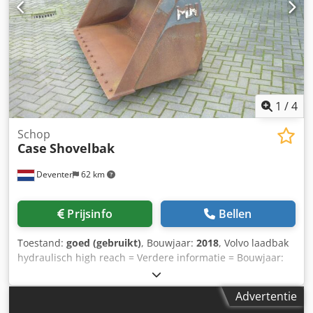
1
/
4
Schop
Case
Shovelbak
Deventer
62 km
Prijsinfo
Bellen
Toestand:
goed (gebruikt)
, Bouwjaar:
2018
, Volvo laadbak
hydraulisch high reach = Verdere informatie = Bouwjaar:
2018 Dkjdpfswwtg Sex Adgjr Toepasselijk voor:
Bouwmachines Snelwisselsysteem: Ja Technische staat:
Advertentie
goed Optische staat: goed Neem contact op met Gerrit