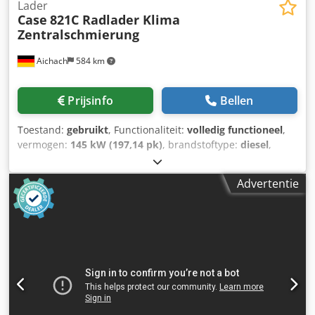
Lader
Case
821C Radlader Klima
Zentralschmierung
Aichach
584 km
Prijsinfo
Bellen
Toestand:
gebruikt
, Functionaliteit:
volledig functioneel
,
vermogen:
145 kW (197,14 pk)
, brandstoftype:
diesel
,
kleur:
goud
, bedrijfsklaar gewicht:
18.000 kg
, Bouwjaar:
2000
, bedrijfsturen:
8.000 h
, Uitrusting:
airconditioning,
Advertentie
cabine, gecentraliseerd smeersysteem
, Case 821C
wiellader Bouwjaar 2000 8.000 uur 145 kW ca. 18.000 kg
Airconditioning Centrale smering Dksdpfxsy Uxt So Adgjr
Banden: 23,5R25