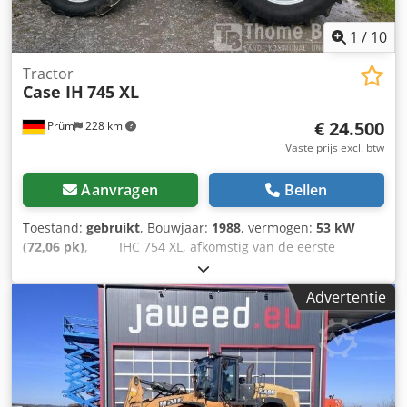
1
/
10
Tractor
Case IH
745 XL
€ 24.500
Prüm
228 km
Vaste prijs excl. btw
Aanvragen
Bellen
Toestand:
gebruikt
, Bouwjaar:
1988
, vermogen:
53 kW
(72,06 pk)
, _____IHC 754 XL, afkomstig van de eerste
eigenaar, in uitstekende staat. Bedrijfstijden: ca. 8.600 uur.
Bouwjaar: 1988. Voorste hefinrichting. Voorste aftakas. 30
Advertentie
km/u versnellingsbak. Prijs: € 24.500,00 (exclusief BTW).
Locatie: null Djdpjzdmutsfx Adgekr