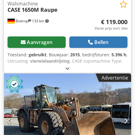
Walsmachine
CASE
1650M Raupe
€ 119.000
Bottrop
133 km
Vaste prijs excl. btw
Aanvragen
Bellen
Toestand:
gebruikt
, Bouwjaar:
2015
, bedrijfsturen:
5.396 h
,
Uitrusting:
vierwielaandrijving
, CASE rupsmachine Type:
1650M Leeggewicht: 19.200 kg Vermogen: 122 kW
Bedrijfsuren: 5.396 Dsdpfx Adjzhyrmsgjkr Uitrusting: -
Advertentie
Stoelverwarming - Airconditioning - Radio - Achterop
ripper met 3 tanden - Voorste cabinebeschermingen en
roosters - Schuifblad (hydraulisch opklapbaar) Wij
ondersteunen u graag ook op het gebied van
financiering/leasing met onze partners. Alle gegevens
zonder garantie. Wijzigingen en tussentijdse verkoop
voorbehouden.