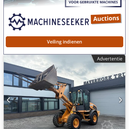
informatie Prijs: op aanvraag Dedpsy En Ndefx Adgekr
Garantie Garantie: Van eerste eigenaar, volledig
dealeronderhouden, direct inzetbaar! - 80% rupsloopwerk
- Inclusief 3 bakken: 1300 mm, 450 mm en 2000 mm
slotenbak - Optioneel met TOPCON 3D-systeem uit 2021
Veiling indienen
Advertentie