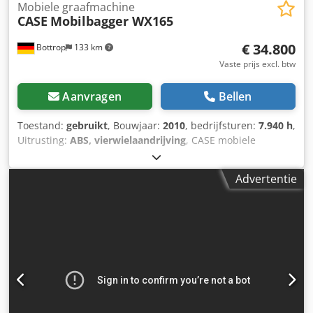
Mobiele graafmachine
CASE
Mobilbagger WX165
€ 34.800
Bottrop
133 km
Vaste prijs excl. btw
Aanvragen
Bellen
Toestand:
gebruikt
, Bouwjaar:
2010
, bedrijfsturen:
7.940 h
,
Uitrusting:
ABS, vierwielaandrijving
, CASE mobiele
graafmachine Type: WX165 (hydraulische graafmachine)
Typegoedkeuringsnummer: N211 Motorfabrikant: Case
Advertentie
Motorvermogen: 105 kW Bedrijfstijden: 7940 uur
Toelaatbaar totaalgewicht: 18000 kg Transportlengte: 8,19
m Transportbreedte: 1,91 m Transporthoogte: 2,89 m
Kleur: geel - Bediening met joystick - Egaliseerblad -
Camera Dedszripcspfx Adgjkr Wij ondersteunen u graag
ook op het gebied van financiering/leasing, in
samenwerking met onze partners. Alle gegevens onder
voorbehoud. Fouten en tussenverkoop voorbehouden.