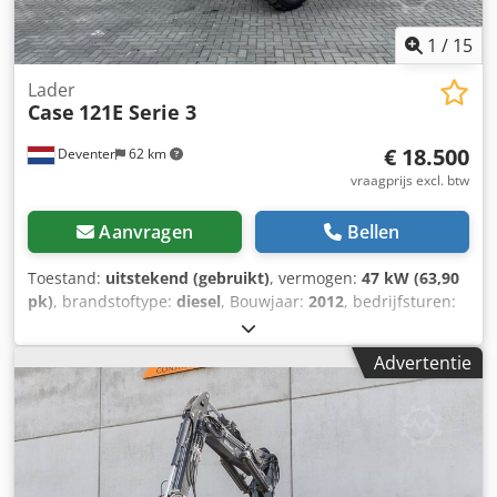
1
/
15
Lader
Case
121E Serie 3
€ 18.500
Deventer
62 km
vraagprijs excl. btw
Aanvragen
Bellen
Toestand:
uitstekend (gebruikt)
, vermogen:
47 kW (63,90
pk)
, brandstoftype:
diesel
, Bouwjaar:
2012
, bedrijfsturen:
1.060 h
, = Overige opties en accessoires = - Bediening met
2 pedalen - Afgesloten cabine = Opmerkingen = CASE 121E
Advertentie
Serie 3 – bouwjaar 2012 – 1.060 bedrijfsuren CASE 121E
Serie 3 wiellader, bouwjaar 2012. De machine verkeert in
goede staat en heeft slechts 1.060 bedrijfsuren. De
machine verkeert zowel technisch als optisch in goede
staat. Hij is geschikt voor diverse toepassingen en is direct
inzetbaar. Kenmerken: * Bouwjaar: 2012 * Slechts 1.060