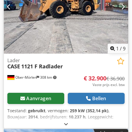
1
/
9
Lader
CASE
1121 F Radlader
€ 32.900
Ober-Mörlen
308 km
€ 36.900
Vaste prijs excl. btw
Aanvragen
Bellen
Toestand:
gebruikt
, vermogen:
259 kW (352,14 pk)
,
Bouwjaar:
2014
, bedrijfsturen:
10.237 h
, Leeggewicht:
27.024 kg Neem contact op met Emal Jaweed voor meer
informatie. Wiellader, Case 1121F, bouwjaar 2014,