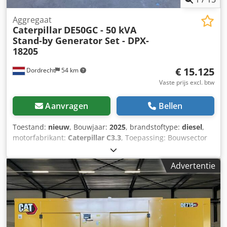
Aggregaat
Caterpillar
DE50GC - 50 kVA
Stand-by Generator Set - DPX-
18205
€ 15.125
Dordrecht
54 km
Vaste prijs excl. btw
Aanvragen
Bellen
Toestand:
nieuw
, Bouwjaar:
2025
, brandstoftype:
diesel
,
motorfabrikant:
Caterpillar C3.3
, Toepassing: Bouwsector
Dksdsy R I Htepfx Acror Leeggewicht: 889 kg
Generatorvermogen: 50 kVA Laadruimafmetingen: 230 x 96
Advertentie
x 140 cm CE-markering: ja Watertankinhoud: 103 l Neem
contact op met Team DPX voor meer informatie. = Verdere
opties en accessoires = - Accu - Bedieningspaneel - Stalen
dak - Tankwagen