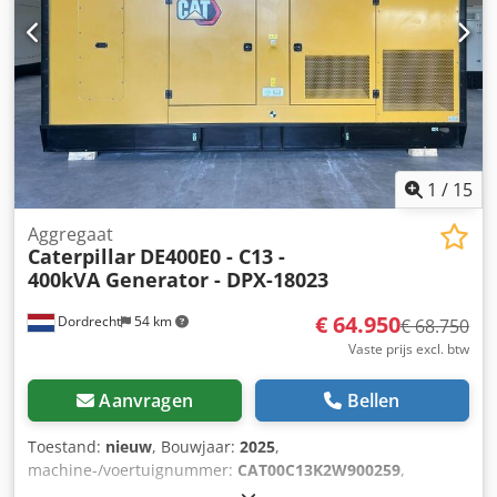
1
/
15
Aggregaat
Caterpillar
DE400E0 - C13 -
400kVA Generator - DPX-18023
€ 64.950
Dordrecht
54 km
€ 68.750
Vaste prijs excl. btw
Aanvragen
Bellen
Toestand:
nieuw
, Bouwjaar:
2025
,
machine-/voertuignummer:
CAT00C13K2W900259
,
brandstoftype:
diesel
, motorfabrikant:
Caterpillar C13
,