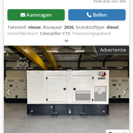
Vaste prijs excl. btw
Aanvragen
Bellen
Toestand:
nieuw
, Bouwjaar:
2026
, brandstoftype:
diesel
,
motorfabrikant:
Caterpillar C13
, Toepassingsgebied:
bouwsector Leeggewicht: 3.886 kg Generatorvermogen:
550 kVA Dkedpfoxvk Hwox Acror Afmetingen laadruimte:
Advertentie
477 x 163 x 236 cm CE-markering: ja
Leveringsvoorwaarden: EXW Inhoud watertank: 721 l
Productieland: CN Neem contact op met Team DPX voor
meer informatie. = Verdere opties en accessoires = - Accu -
Bedieningspaneel - Stalen dak - Tankwagen