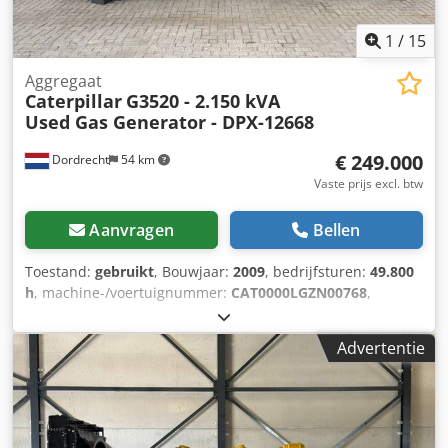
1
/
15
Aggregaat
Caterpillar
G3520 - 2.150 kVA
Used Gas Generator - DPX-12668
€ 249.000
Dordrecht
54 km
Vaste prijs excl. btw
Aanvragen
Bellen
Toestand:
gebruikt
, Bouwjaar:
2009
, bedrijfsturen:
49.800
h
, machine-/voertuignummer:
CAT0000LGZN00768
,
brandstoftype:
gas
, motorfabrikant:
Caterpillar G3520C
,
Toepassingsgebied: bouwsector Leeggewicht: 17.500 kg
Advertentie
Generatorvermogen: 2.150 kVA Dedozpdn Iopfx Acrekr
Afmetingen laadruimte: 7 x 2 x 27 cm Neem contact op met
Team DPX voor meer informatie. = Extra opties en
accessoires = - Bedieningspaneel