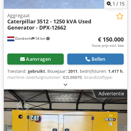
1
/
15
Aggregaat
Caterpillar
3512 - 1250 kVA Used
Generator - DPX-12662
€ 150.000
Dordrecht
54 km
Vaste prijs excl. btw
Aanvragen
Bellen
Toestand:
gebruikt
, Bouwjaar:
2011
, bedrijfsturen:
1.417 h
,
machine-/voertuignummer:
G2L00070
, brandstoftype:
diesel
, motorfabrikant:
Caterpillar 3512
,
Toepassingsgebied: bouw Leeggewicht: 14.000 kg
Advertentie
Generatorvermogen: 1.250 kVA Dkodpfezn Erlox Acrer
Afmetingen laadruimte: 565 x 220 x 230 cm Productieland:
VS Neem contact op met Team DPX voor meer informatie. =
Verdere opties en accessoires = - Bedieningspaneel