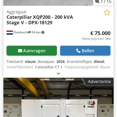
1
/
15
Aggregaat
Caterpillar
XQP200 - 200 kVA
Stage V - DPX-18129
€ 75.000
Dordrecht
54 km
Vaste prijs excl. btw
Aanvragen
Bellen
Toestand:
nieuw
, Bouwjaar:
2026
, brandstoftype:
diesel
,
motorfabrikant:
Caterpillar C7.1
, Toepassingsgebied: Bouw
Leeggewicht: 4.487 kg Generatorvermogen: 200 kVA
Laadruimafmetingen: 409 x 142 x 235 cm CE-markering: ja
Advertentie
Emissieniveau: Stage V / Tier IV final Watertankinhoud: 822
l Land van productie: CN Neem contact op met Team DPX
voor meer informatie. = Verdere opties en accessoires = -
Accu Dkjdjzc Dwdepfx Acrer - Bedieningspaneel - Tanker