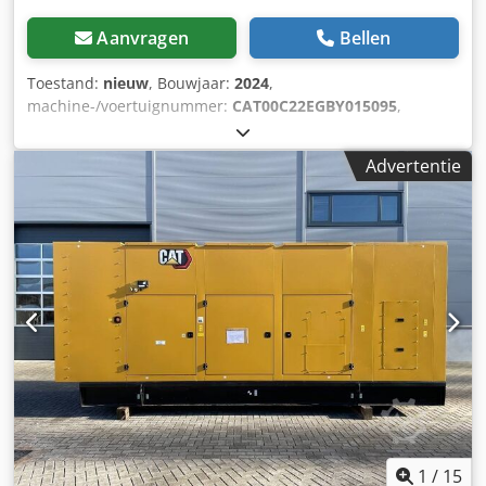
Aanvragen
Bellen
Toestand:
nieuw
, Bouwjaar:
2024
,
machine-/voertuignummer:
CAT00C22EGBY015095
,
brandstoftype:
diesel
, motorfabrikant:
Caterpillar C2.2
,
Toepassingsgebied: Bouwsector Leeggewicht: 706 kg
Advertentie
Dedpfx Aozc Dvyscrskr Generatorvermogen: 18 kVA
Afmetingen laadruimte: 171 x 88 x 127 cm CE-markering: ja
Watertankinhoud: 55 l Land van herkomst: CN Neem
contact op met Team DPX voor meer informatie. = Extra
opties en accessoires = - Accu - Bedieningspaneel - Stalen
dak - Tankwagen
1
/
15