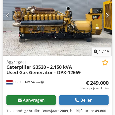
1
/
15
Aggregaat
Caterpillar
G3520 - 2.150 kVA
Used Gas Generator - DPX-12669
€ 249.000
Dordrecht
54 km
Vaste prijs excl. btw
Aanvragen
Bellen
Toestand:
gebruikt
, Bouwjaar:
2009
, bedrijfsturen:
49.800