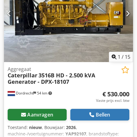
1
/
15
Aggregaat
Caterpillar
3516B HD - 2.500 kVA
Generator - DPX-18107
€ 530.000
Dordrecht
54 km
Vaste prijs excl. btw
Aanvragen
Bellen
Toestand:
nieuw
, Bouwjaar:
2026
,
machine-/voertuignummer:
YAP92107
, brandstoftype: