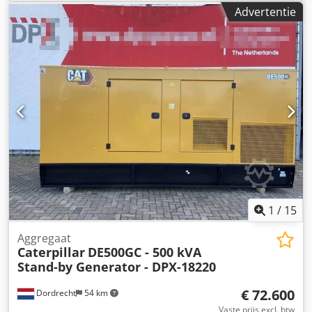
Toepassingsgebied: bouw Leeggewicht: 1.926 kg
Advertentie
Generatorvermogen: 165 kVA Afmetingen laadruimte: 334 x
117 x 175 cm CE-markering: ja Watertankinhoud: 325 l
Neem contact op met Team DPX voor meer informatie. =
Verdere opties en accessoires = Dodpfx Aowrwk Decrokr -
Accu - Bedieningspaneel - Stalen dak - Tankwagen
1
/
15
Aggregaat
Caterpillar
DE500GC - 500 kVA
Stand-by Generator - DPX-18220
€ 72.600
Dordrecht
54 km
Vaste prijs excl. btw