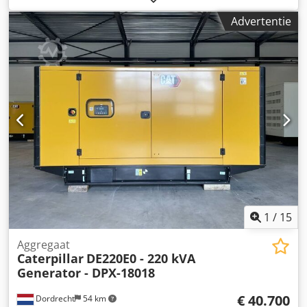
Toepassing: Bouw Leeggewicht: 4.667 kg
Advertentie
Generatorvermogen: 400 kVA Afmetingen laadruimte: 493 x
162 x 222 cm CE-markering: ja Inhoud watertank: 800 l
Land van productie: CN Neem contact op met het DPX-
team voor meer informatie. = Extra opties en toebehoren =
- Accu - Bedieningspaneel - Stalen dak - Tank Dedpey T
Uwdjfx Acrekr
1
/
15
Aggregaat
Caterpillar
DE220E0 - 220 kVA
Generator - DPX-18018
€ 40.700
Dordrecht
54 km