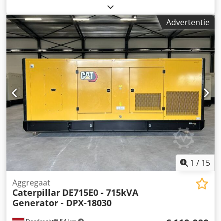
diesel
, motorfabrikant:
Caterpillar 3516B HD
,
Toepassingsdoel: bouw Leeggewicht: 18.290 kg
Advertentie
Generatorvermogen: 2.500 kVA Afmetingen laadruimte:
638 x 229 x 237 cm CE-markering: ja Neem contact op met
het DPX-team voor meer informatie. = Verdere opties en
toebehoren = - Bedieningspaneel Djdpfx Asy R I D Sjcrokr
1
/
15
Aggregaat
Caterpillar
DE715E0 - 715kVA
Generator - DPX-18030