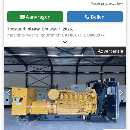
Vaste prijs excl. btw
Aanvragen
Bellen
Toestand:
nieuw
, Bouwjaar:
2026
,
machine-/voertuignummer:
CAT00C71TECW08977
,
brandstoftype:
diesel
, motorfabrikant:
Caterpillar C7.1
,
Toepassing: Bouw Leeggewicht: 2.238 kg
Advertentie
Generatorvermogen: 220 kVA Afmetingen laadruimte: 352 x
133 x 181 cm CE-markering: ja Watertankinhoud: 418 l
Land van productie: VK Neem contact op met Team DPX
voor meer informatie. = Overige opties en accessoires =
Dkjdpow Thn Uofx Acrjr - Accu - Bedieningspaneel - Stalen
dak - Tankwagen