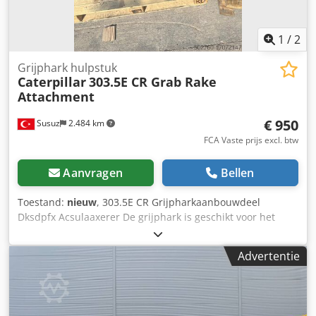
1
/
2
Grijphark hulpstuk
Caterpillar
303.5E CR Grab Rake
Attachment
€ 950
Susuz
2.484 km
FCA Vaste prijs excl. btw
Aanvragen
Bellen
Toestand:
nieuw
, 303.5E CR Grijpharkaanbouwdeel
Dksdpfx Acsulaaxerer De grijphark is geschikt voor het
ruimen, sorteren en laden van wortels en ondergroei.
Advertentie