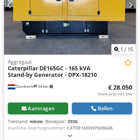
1
/
15
Aggregaat
Caterpillar
DE165GC - 165 kVA
Stand-by Generator - DPX-18210
€ 28.050
Dordrecht
54 km
Vaste prijs excl. btw
Aanvragen
Bellen
Toestand:
nieuw
, Bouwjaar:
2026
,
machine-/voertuignummer:
CATDE165EN7G00668
,
brandstoftype:
diesel
, motorfabrikant:
Caterpillar C7.1
,