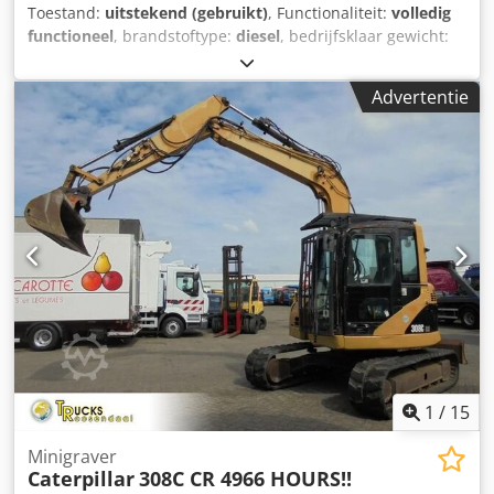
Toestand:
uitstekend (gebruikt)
, Functionaliteit:
volledig
functioneel
, brandstoftype:
diesel
, bedrijfsklaar gewicht:
3.580 kg
, Bouwjaar:
2020
, bedrijfsturen:
2.434 h
,
Uitrusting:
rubberen rupsbanden
, * 2.434 uur * Motor: Cat
Advertentie
C1.7 * Motorvermogen: 24,8 kW * Emissieniveau: EU-
niveau V * Bedrijfsgewicht: 3.580 kg * Afmetingen
(transportlengte: 4.800 mm – transportbreedte: 1.780 mm
– transporthoogte: 2.480 mm) * Korte draaicirkel (ECR –
Extended Compact Radius) * Proportionele extra
hydrauliek Dkodpfezrthvsx Acror * Snelwisselsysteem
1
/
15
Minigraver
Caterpillar
308C CR 4966 HOURS!!