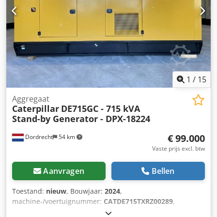
1
/
15
Aggregaat
Caterpillar
DE715GC - 715 kVA
Stand-by Generator - DPX-18224
€ 99.000
Dordrecht
54 km
Vaste prijs excl. btw
Aanvragen
Bellen
Toestand:
nieuw
, Bouwjaar:
2024
,
machine-/voertuignummer:
CATDE715TXRZ00289
,
brandstoftype:
diesel
, motorfabrikant:
Caterpillar C15
,