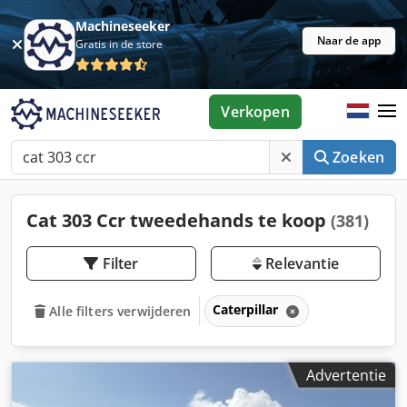
Machineseeker
Naar de app
Gratis in de store
Verkopen
Zoeken
Cat 303 Ccr tweedehands te koop
(381)
Filter
Relevantie
Caterpillar
Alle filters verwijderen
Advertentie