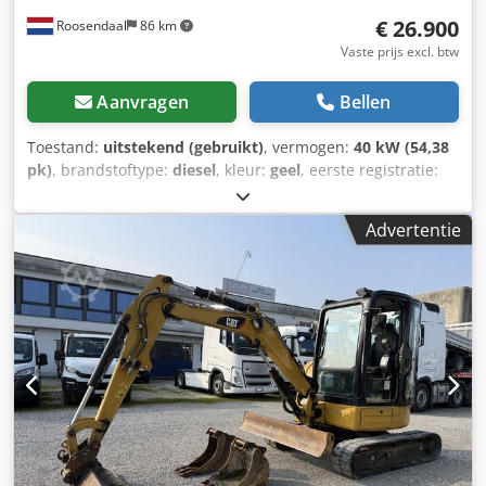
€ 26.900
Roosendaal
86 km
Vaste prijs excl. btw
Aanvragen
Bellen
Toestand:
uitstekend (gebruikt)
, vermogen:
40 kW (54,38
pk)
, brandstoftype:
diesel
, kleur:
geel
, eerste registratie:
05/2008
, Bouwjaar:
2008
, bedrijfsturen:
4.966 h
,
CATO308CCKCX02306 = Meer informatie = Aandrijving:
Advertentie
Rups Technische staat: zeer goed Optische staat: zeer
goed = Bedrijfsinformatie = Heeft u vragen of suggesties?
Neem dan gerust contact met ons op. Wij garanderen een
antwoord binnen 8 uur. Prijzen zijn exclusief btw. Aan de
verstrekte informatie kunnen geen rechten worden
ontleend. Telefoonnummer kantoor: Mobiel: Nederlands -
Engels - Duits - Frans - Spaans - Italiaans) Beschikbaar via
WhatsApp en Viber. Mobiel: Beschikbaar via WhatsApp en
Viber. Bij betaling via bankoverschrijving dient het geld te
worden overgemaakt naar onze bankrekening hieronder.
Controleer altijd de betaalgegevens op onze website.