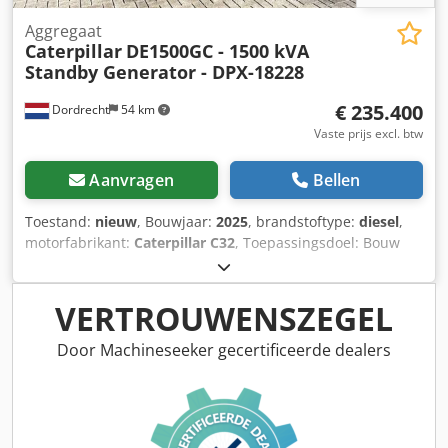
Aggregaat
Caterpillar
DE1500GC - 1500 kVA
Standby Generator - DPX-18228
€ 235.400
Dordrecht
54 km
Vaste prijs excl. btw
Aanvragen
Bellen
Toestand:
nieuw
, Bouwjaar:
2025
, brandstoftype:
diesel
,
motorfabrikant:
Caterpillar C32
, Toepassingsdoel: Bouw
Leeggewicht: 11.481 kg Generatorvermogen: 1.500 kVA
Dodpfjx Dqnkjx Acrekr Laadruimafmetingen: 667 x 245 x
279 cm CE-markering: ja Watertankinhoud: 1000 l Neem
VERTROUWENSZEGEL
contact op met Team DPX voor meer informatie. = Verdere
opties en accessoires = - Accu - Bedieningspaneel - Stalen
Door Machineseeker gecertificeerde dealers
dak - Tankwagen