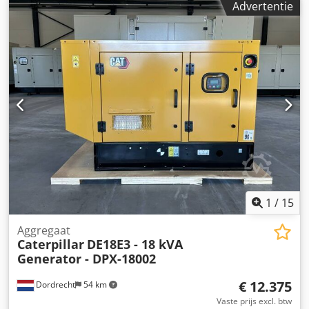
Advertentie
Laadruimte afmetingen: 409 x 151 x 228 cm CE-markering:
ja Emissieniveau: Stage V / Tier IV final Djdpfx Acszc
Dwqsrokr Watertankinhoud: 667 l Land van productie: CN
Neem contact op met team DPX voor meer informatie. =
Verdere opties en accessoires = - Accu - Bedieningstableau
- Stalen dak - Tankwagen
1
/
15
Aggregaat
Caterpillar
DE18E3 - 18 kVA
Generator - DPX-18002
€ 12.375
Dordrecht
54 km
Vaste prijs excl. btw