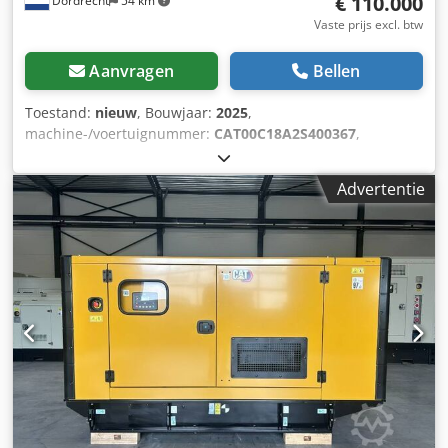
€ 110.000
Dordrecht
54 km
Vaste prijs excl. btw
Aanvragen
Bellen
Toestand:
nieuw
, Bouwjaar:
2025
,
machine-/voertuignummer:
CAT00C18A2S400367
,
brandstoftype:
diesel
, motorfabrikant:
Caterpillar C18
,
Toepassing: Bouw Leeggewicht: 5.952 kg
Advertentie
Generatorvermogen: 715 kVA Afmetingen laadruimte: 532 x
192 x 229 cm CE-markering: ja Dodsy Ttpfjpfx Acrokr
Watertankinhoud: 1082 l Neem contact op met het DPX-
team voor meer informatie. = Verdere opties en
toebehoren = - Accu - Bedieningspaneel - Stalen dak -
Tankwagen