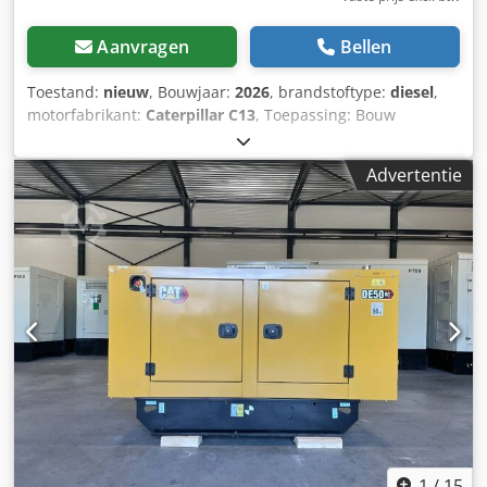
Aanvragen
Bellen
Toestand:
nieuw
, Bouwjaar:
2026
, brandstoftype:
diesel
,
motorfabrikant:
Caterpillar C13
, Toepassing: Bouw
Leeggewicht: 2.924 kg Generatorvermogen: 500 kVA
Afmetingen laadruimte: 310 x 134 x 217 cm CE-markering:
Advertentie
ja Emissieniveau: Stage II / Tier II Leveringscondities: EXW
Watertank inhoud: 721 l Dsdpfsxvk Hkjx Acrskr Neem
contact op met Team DPX voor meer informatie. = Extra
opties en toebehoren = - Accu - Bedieningspaneel - Stalen
dak - Tankwagen
1
/
15