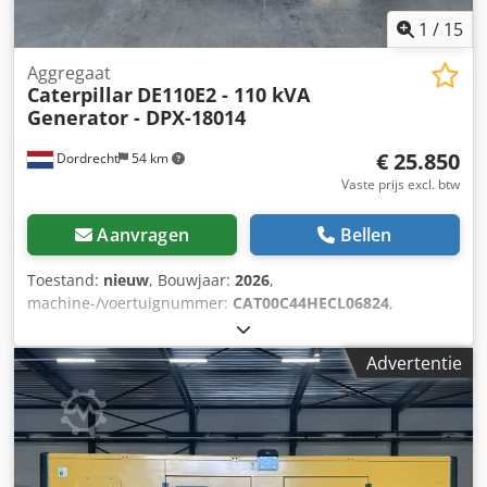
1
/
15
Aggregaat
Caterpillar
DE110E2 - 110 kVA
Generator - DPX-18014
€ 25.850
Dordrecht
54 km
Vaste prijs excl. btw
Aanvragen
Bellen
Toestand:
nieuw
, Bouwjaar:
2026
,
machine-/voertuignummer:
CAT00C44HECL06824
,
brandstoftype:
diesel
, motorfabrikant:
Caterpillar C4.4
,
Toepassing: Bouw Leeggewicht: 1.547 kg
Advertentie
Generatorvermogen: 110 kVA Afmetingen laadruimte: 277 x
113 x 153 cm CE-markering: ja Watertankinhoud: 250 l
Neem contact op met Team DPX voor meer informatie. =
Extra opties en accessoires = Dedpfx Aoy S N N Ejcrekr -
Accu - Bedieningspaneel - Stalen dak - Tankwagen