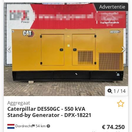
Toepassingsdoel: Bouw Leeggewicht: 4.832 kg
Advertentie
Generatorvermogen: 715 kVA Afmetingen laadruimte: 499 x
187 x 229 cm CE-markering: ja Watertankinhoud: 910 l
Productieland: CN Neem contact op met Team DPX voor
meer informatie. Dsdpfx Acjxvk H Rjrskr = Verdere opties
en toebehoren = - Accu - Bedieningspaneel - Stalen dak -
Tankwagen
1
/
14
Aggregaat
Caterpillar
DE550GC - 550 kVA
Stand-by Generator - DPX-18221
€ 74.250
Dordrecht
54 km