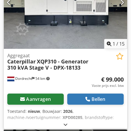
1
/
15
Aggregaat
Caterpillar
XQP310 - Generator
310 kVA Stage V - DPX-18133
€ 99.000
Dordrecht
54 km
Vaste prijs excl. btw
Aanvragen
Bellen
Toestand:
nieuw
, Bouwjaar:
2026
,
machine-/voertuignummer:
XPD00285
, brandstoftype:
diesel
, motorfabrikant:
Cat C9.3B
, Toepassing: Bouw
Leeggewicht: 4.784 kg Generatorvermogen: 310 kVA