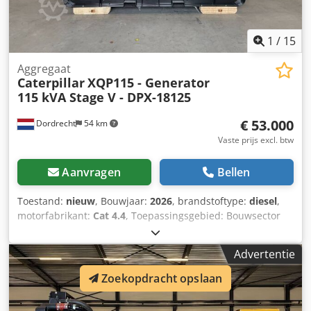
1
/
15
Aggregaat
Caterpillar
XQP115 - Generator
115 kVA Stage V - DPX-18125
€ 53.000
Dordrecht
54 km
Vaste prijs excl. btw
Aanvragen
Bellen
Toestand:
nieuw
, Bouwjaar:
2026
, brandstoftype:
diesel
,
motorfabrikant:
Cat 4.4
, Toepassingsgebied: Bouwsector
Leeggewicht: 2.527 kg Generatorvermogen: 115 kVA
Laadruimtedimensies: 297 x 115 x 207 cm CE-markering: ja
Advertentie
Emissieniveau: Stage V / Tier IV final Watertankinhoud: 518
l Land van productie: CN Neem contact op met Team DPX
Zoekopdracht opslaan
voor meer informatie. = Verdere opties en toebehoren = -
Accu - Bedieningspaneel Dsdpfx Acozc Dv Horskr - Stalen