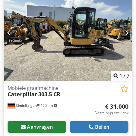
1
/
7
Mobiele graafmachine
Caterpillar
303.5 CR
€ 31.000
Sindelfingen
460 km
Vaste prijs excl. btw
Aanvragen
Bellen