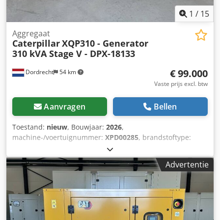
1
/
15
Aggregaat
Caterpillar
XQP310 - Generator
310 kVA Stage V - DPX-18133
€ 99.000
Dordrecht
54 km
Vaste prijs excl. btw
Aanvragen
Bellen
Toestand:
nieuw
, Bouwjaar:
2026
,
machine-/voertuignummer:
XPD00285
, brandstoftype:
diesel
, motorfabrikant:
Cat C9.3B
, Toepassing: Bouw
Leeggewicht: 4.784 kg Generatorvermogen: 310 kVA
Advertentie
Laadruimte afmetingen: 409 x 151 x 228 cm CE-markering:
ja Emissieniveau: Stage V / Tier IV final Watertankinhoud:
667 l Land van productie: CN Neem contact op met team
DPX voor meer informatie. = Verdere opties en accessoires
= - Accu - Bedieningstableau Dedpfx Abjzc Dwqjmjck -
Stalen dak - Tankwagen