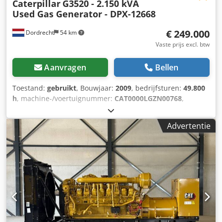
Caterpillar
G3520 - 2.150 kVA
Used Gas Generator - DPX-12668
€ 249.000
Dordrecht
54 km
Vaste prijs excl. btw
Aanvragen
Bellen
Toestand:
gebruikt
, Bouwjaar:
2009
, bedrijfsturen:
49.800
h
, machine-/voertuignummer:
CAT0000LGZN00768
,
brandstoftype:
gas
, motorfabrikant:
Caterpillar G3520C
,
Toepassingsgebied: bouwsector Leeggewicht: 17.500 kg
Advertentie
Generatorvermogen: 2.150 kVA Afmetingen laadruimte: 7 x
2 x 27 cm Neem contact op met Team DPX voor meer
informatie. = Extra opties en accessoires = Dcedpfezpdn Ijx
Abmek - Bedieningspaneel