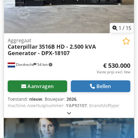
1
/
15
Aggregaat
Caterpillar
3516B HD - 2.500 kVA
Generator - DPX-18107
€ 530.000
Dordrecht
54 km
Vaste prijs excl. btw
Aanvragen
Bellen
Toestand:
nieuw
, Bouwjaar:
2026
,
machine-/voertuignummer:
YAP92107
, brandstoftype:
diesel
, motorfabrikant:
Caterpillar 3516B HD
,
Toepassingsdoel: bouw Leeggewicht: 18.290 kg
Generatorvermogen: 2.500 kVA Afmetingen laadruimte:
638 x 229 x 237 cm CE-markering: ja Neem contact op met
het DPX-team voor meer informatie. = Verdere opties en