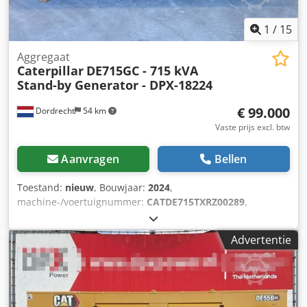
1
/
15
Aggregaat
Caterpillar
DE715GC - 715 kVA
Stand-by Generator - DPX-18224
€ 99.000
Dordrecht
54 km
Vaste prijs excl. btw
Aanvragen
Bellen
Toestand:
nieuw
, Bouwjaar:
2024
,
machine-/voertuignummer:
CATDE715TXRZ00289
,
brandstoftype:
diesel
, motorfabrikant:
Caterpillar C15
,
Toepassingsdoel: Bouw Leeggewicht: 4.832 kg
Advertentie
Generatorvermogen: 715 kVA Afmetingen laadruimte: 499 x
187 x 229 cm CE-markering: ja Watertankinhoud: 910 l
Productieland: CN Neem contact op met Team DPX voor
meer informatie. = Verdere opties en toebehoren =
Djdpexvk H Rsfx Abmock - Accu - Bedieningspaneel - Stalen