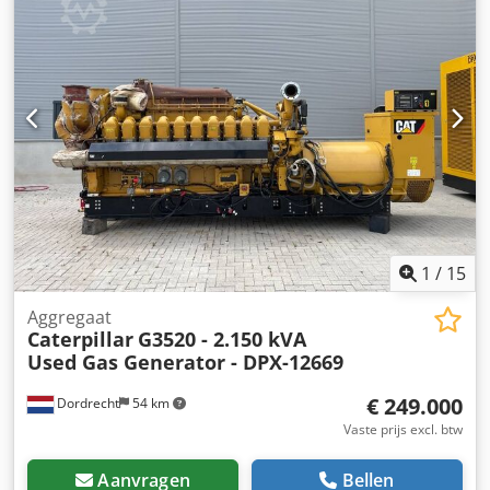
1
/
15
Aggregaat
Caterpillar
G3520 - 2.150 kVA
Used Gas Generator - DPX-12669
€ 249.000
Dordrecht
54 km
Vaste prijs excl. btw
Aanvragen
Bellen