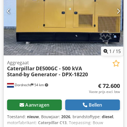
1
/
15
Aggregaat
Caterpillar
DE500GC - 500 kVA
Stand-by Generator - DPX-18220
€ 72.600
Dordrecht
54 km
Vaste prijs excl. btw
Aanvragen
Bellen
Toestand:
nieuw
, Bouwjaar:
2026
, brandstoftype:
diesel
,
motorfabrikant:
Caterpillar C13
, Toepassing: Bouw