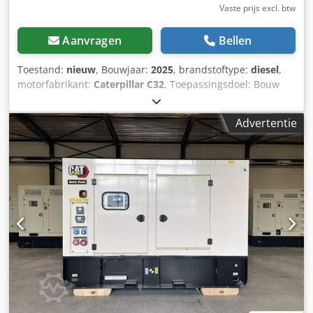
Vaste prijs excl. btw
Aanvragen
Bellen
Toestand:
nieuw
, Bouwjaar:
2025
, brandstoftype:
diesel
,
motorfabrikant:
Caterpillar C32
, Toepassingsdoel: Bouw
Leeggewicht: 11.481 kg Generatorvermogen: 1.500 kVA
Laadruimafmetingen: 667 x 245 x 279 cm CE-markering: ja
Advertentie
Watertankinhoud: 1000 l Neem contact op met Team DPX
voor meer informatie. = Verdere opties en accessoires =
Dsdpfxex Dqnke Abmeck - Accu - Bedieningspaneel -
Stalen dak - Tankwagen