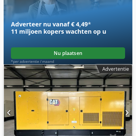
toebehoren = Djdsy R I D Sopfx Abmeck - Bedieningspaneel
Adverteer nu vanaf € 4,49
*
11 miljoen kopers
wachten op u
Nu plaatsen
*per advertentie / maand
Advertentie