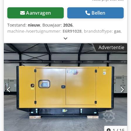
Aanvragen
Bellen
Toestand:
nieuw
, Bouwjaar:
2026
,
machine-/voertuignummer:
E6R91028
, brandstoftype:
gas
,
motorfabrikant:
G3516A
, Toepassingsdoel: Bouwsector
Dedpjzcugcsfx Abmock Leeggewicht: 12.500 kg
Advertentie
Generatorvermogen: 1.218 kVA Laadruim afmetingen: 50 x
175 x 195 cm Neem contact op met Team DPX voor meer
informatie.
1
/
15