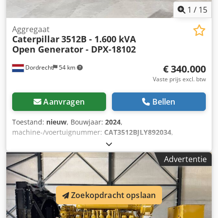
1
/
15
Aggregaat
Caterpillar
3512B - 1.600 kVA
Open Generator - DPX-18102
€ 340.000
Dordrecht
54 km
Vaste prijs excl. btw
Aanvragen
Bellen
Toestand:
nieuw
, Bouwjaar:
2024
,
machine-/voertuignummer:
CAT3512BJLY892034
,
brandstoftype:
diesel
, vermogen:
1.280 kW (1.740,31 pk)
,
motorfabrikant:
Caterpillar 3512B
, Toepassingsdoel: Bouw
Advertentie
Leeggewicht: 14.000 kg Generatorvermogen: 1.600 kVA
Afmetingen laadruimte: 572 x 208 x 222 cm CE-markering:
ja Algemene staat: zeer goed Dcjdpfewvdvusx Abmjk
Technische staat: zeer goed Optische staat: zeer goed
Zoekopdracht opslaan
Neem contact op met Team DPX voor meer informatie. =
Verdere opties en toebehoren = - Accu - Bedieningspaneel