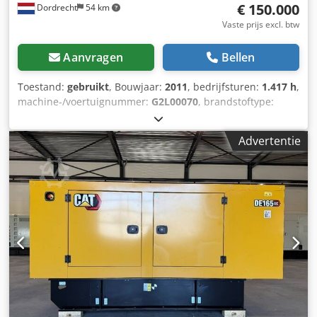
€ 150.000
Dordrecht
54 km
Vaste prijs excl. btw
Aanvragen
Bellen
Toestand:
gebruikt
, Bouwjaar:
2011
, bedrijfsturen:
1.417 h
,
machine-/voertuignummer:
G2L00070
, brandstoftype:
diesel
, motorfabrikant:
Caterpillar 3512
,
Toepassingsgebied: bouw Leeggewicht: 14.000 kg
Advertentie
Generatorvermogen: 1.250 kVA Afmetingen laadruimte:
565 x 220 x 230 cm Productieland: VS Neem contact op met
Team DPX voor meer informatie. Dsdpfx Aszn Erlsbmjck =
Verdere opties en accessoires = - Bedieningspaneel