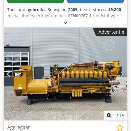
Toestand:
gebruikt
, Bouwjaar:
2009
, bedrijfsturen:
49.800
h
, machine-/voertuignummer:
GZN00767
, brandstoftype:
gas
, motorfabrikant:
Caterpillar G3520C
,
Toepassingsgebied: bouw Leeggewicht: 17.500 kg
Advertentie
Generatorvermogen: 2.150 kVA Afmetingen laadruimte: 7 x
2 x 27 cm Neem contact op met Team DPX voor meer
informatie. Dsdpfx Abozpdn Uomeck = Extra opties en
accessoires = - Bedieningspaneel
1
/
15
Aggregaat