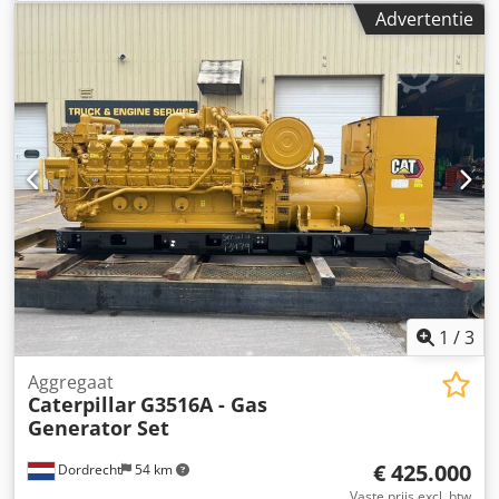
Caterpillar C32
, Toepassingsdoel: Bouw Leeggewicht: 6.985
Advertentie
kg Generatorvermogen: 1.250 kVA Afmetingen laadruimte:
464 x 168 x 216 cm CE-markering: ja Productieland: VS
Neem contact op met Team DPX voor meer informatie.
Dcjdoxq Up Ejpfx Abmek = Verdere opties en toebehoren =
- Bedieningspaneel
1
/
3
Aggregaat
Caterpillar
G3516A - Gas
Generator Set
€ 425.000
Dordrecht
54 km
Vaste prijs excl. btw