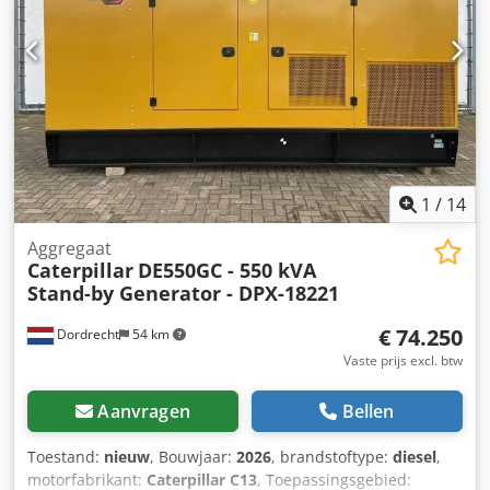
dak - Tankwagen
1
/
14
Aggregaat
Caterpillar
DE550GC - 550 kVA
Stand-by Generator - DPX-18221
€ 74.250
Dordrecht
54 km
Vaste prijs excl. btw
Aanvragen
Bellen
Toestand:
nieuw
, Bouwjaar:
2026
, brandstoftype:
diesel
,
motorfabrikant:
Caterpillar C13
, Toepassingsgebied: