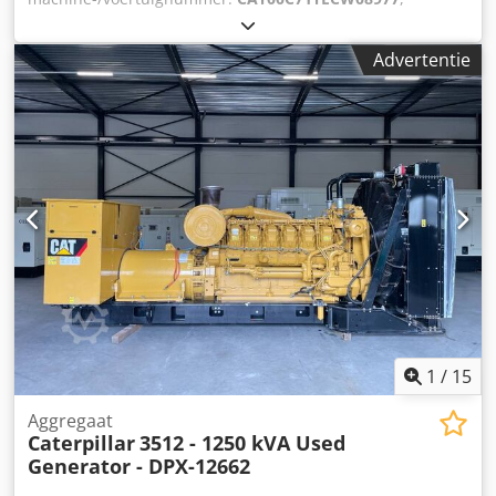
brandstoftype:
diesel
, motorfabrikant:
Caterpillar C7.1
,
Toepassing: Bouw Leeggewicht: 2.238 kg
Advertentie
Generatorvermogen: 220 kVA Afmetingen laadruimte: 352 x
133 x 181 cm Dsdpfew Thn Uox Abmeck CE-markering: ja
Watertankinhoud: 418 l Land van productie: VK Neem
contact op met Team DPX voor meer informatie. = Overige
opties en accessoires = - Accu - Bedieningspaneel - Stalen
dak - Tankwagen
1
/
15
Aggregaat
Caterpillar
3512 - 1250 kVA Used
Generator - DPX-12662