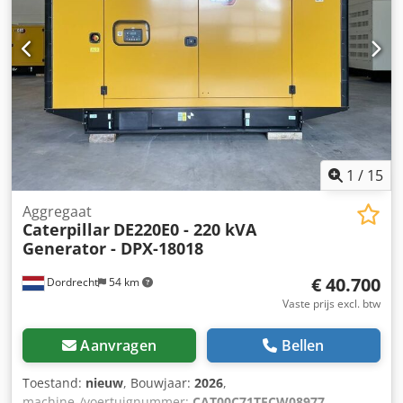
Extra opties en toebehoren = - Accu - Bedieningspaneel -
Stalen dak - Tank
1
/
15
Aggregaat
Caterpillar
DE220E0 - 220 kVA
Generator - DPX-18018
€ 40.700
Dordrecht
54 km
Vaste prijs excl. btw
Aanvragen
Bellen
Toestand:
nieuw
, Bouwjaar:
2026
,
machine-/voertuignummer:
CAT00C71TECW08977
,