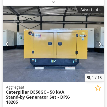
Leeggewicht: 2.924 kg Dodpfoxvk Hksx Abmeck
Generatorvermogen: 500 kVA Afmetingen laadruimte: 310 x
Advertentie
134 x 217 cm CE-markering: ja Emissieniveau: Stage II / Tier
II Leveringscondities: EXW Watertank inhoud: 721 l Neem
contact op met Team DPX voor meer informatie. = Extra
opties en toebehoren = - Accu - Bedieningspaneel - Stalen
dak - Tankwagen
1
/
15
Aggregaat
Caterpillar
DE50GC - 50 kVA
Stand-by Generator Set - DPX-
18205