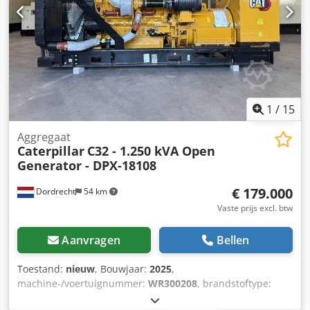
1
/
15
Aggregaat
Caterpillar
C32 - 1.250 kVA Open
Generator - DPX-18108
€ 179.000
Dordrecht
54 km
Vaste prijs excl. btw
Aanvragen
Bellen
Toestand:
nieuw
, Bouwjaar:
2025
,
machine-/voertuignummer:
WR300208
, brandstoftype:
diesel
, vermogen:
1.000 kW (1.359,62 pk)
, motorfabrikant: