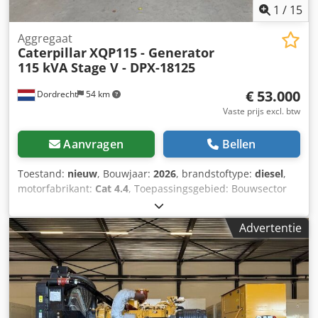
1
/
15
Aggregaat
Caterpillar
XQP115 - Generator
115 kVA Stage V - DPX-18125
€ 53.000
Dordrecht
54 km
Vaste prijs excl. btw
Aanvragen
Bellen
Toestand:
nieuw
, Bouwjaar:
2026
, brandstoftype:
diesel
,
motorfabrikant:
Cat 4.4
, Toepassingsgebied: Bouwsector
Leeggewicht: 2.527 kg Generatorvermogen: 115 kVA
Laadruimtedimensies: 297 x 115 x 207 cm CE-markering: ja
Advertentie
Emissieniveau: Stage V / Tier IV final Watertankinhoud: 518
l Land van productie: CN Neem contact op met Team DPX
voor meer informatie. Dcjdpfx Abjzc Dv Hemek = Verdere
opties en toebehoren = - Accu - Bedieningspaneel - Stalen
dak - Tankwagen