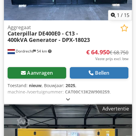
1
/
15
Aggregaat
Caterpillar
DE400E0 - C13 -
400kVA Generator - DPX-18023
€ 64.950
Dordrecht
54 km
€ 68.750
Vaste prijs excl. btw
Aanvragen
Bellen
Toestand:
nieuw
, Bouwjaar:
2025
,
machine-/voertuignummer:
CAT00C13K2W900259
,
brandstoftype:
diesel
, motorfabrikant:
Caterpillar C13
,
Toepassing: Bouw Leeggewicht: 4.667 kg
Advertentie
Generatorvermogen: 400 kVA Afmetingen laadruimte: 493 x
162 x 222 cm CE-markering: ja Inhoud watertank: 800 l
Land van productie: CN Neem contact op met het DPX-
team voor meer informatie. Dedpsy T Uwdefx Abmock =