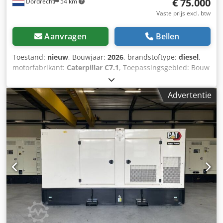
€ 75.000
Dordrecht
54 km
Vaste prijs excl. btw
Aanvragen
Bellen
Toestand:
nieuw
, Bouwjaar:
2026
, brandstoftype:
diesel
,
motorfabrikant:
Caterpillar C7.1
, Toepassingsgebied: Bouw
Leeggewicht: 4.487 kg Generatorvermogen: 200 kVA
Laadruimafmetingen: 409 x 142 x 235 cm CE-markering: ja
Advertentie
Emissieniveau: Stage V / Tier IV final Watertankinhoud: 822
l Land van productie: CN Dcjdpfx Aezc Dwdebmjk Neem
contact op met Team DPX voor meer informatie. = Verdere
opties en accessoires = - Accu - Bedieningspaneel - Tanker