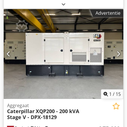
bouwsector Leeggewicht: 3.886 kg Dsdpsxvk Hwefx Abmeck
Generatorvermogen: 550 kVA Afmetingen laadruimte: 477 x
Advertentie
163 x 236 cm CE-markering: ja Leveringsvoorwaarden: EXW
Inhoud watertank: 721 l Productieland: CN Neem contact
op met Team DPX voor meer informatie. = Verdere opties
en accessoires = - Accu - Bedieningspaneel - Stalen dak -
Tankwagen
1
/
15
Aggregaat
Caterpillar
XQP200 - 200 kVA
Stage V - DPX-18129