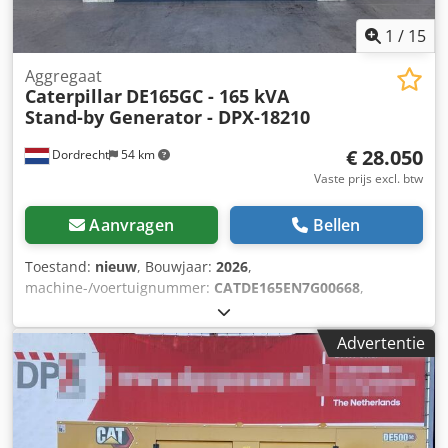
1
/
15
Aggregaat
Caterpillar
DE165GC - 165 kVA
Stand-by Generator - DPX-18210
€ 28.050
Dordrecht
54 km
Vaste prijs excl. btw
Aanvragen
Bellen
Toestand:
nieuw
, Bouwjaar:
2026
,
machine-/voertuignummer:
CATDE165EN7G00668
,
brandstoftype:
diesel
, motorfabrikant:
Caterpillar C7.1
,
Toepassingsgebied: bouw Leeggewicht: 1.926 kg
Advertentie
Generatorvermogen: 165 kVA Afmetingen laadruimte: 334 x
117 x 175 cm CE-markering: ja Watertankinhoud: 325 l
Neem contact op met Team DPX voor meer informatie. =
Verdere opties en accessoires = - Accu - Bedieningspaneel
- Stalen dak - Tankwagen Dcsdpfx Abjwrwk Domek