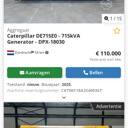
1
/
15
Aggregaat
Caterpillar
DE715E0 - 715kVA
Generator - DPX-18030
€ 110.000
Dordrecht
54 km
Vaste prijs excl. btw
Aanvragen
Bellen
Toestand:
nieuw
, Bouwjaar:
2025
,
machine-/voertuignummer:
CAT00C18A2S400367
,
brandstoftype:
diesel
, motorfabrikant:
Caterpillar C18
,
Toepassing: Bouw Leeggewicht: 5.952 kg
Advertentie
Generatorvermogen: 715 kVA Afmetingen laadruimte: 532 x
192 x 229 cm CE-markering: ja Watertankinhoud: 1082 l
Neem contact op met het DPX-team voor meer informatie.
Dodpfjy Ttpfex Abmeck = Verdere opties en toebehoren = -