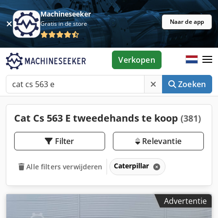
Machineseeker
Naar de app
Gratis in de store
Verkopen
Zoeken
Cat Cs 563 E tweedehands te koop
(381)
Filter
Relevantie
Caterpillar
Alle filters verwijderen
Advertentie