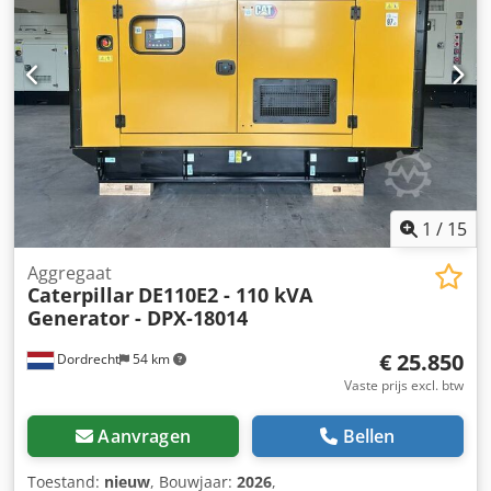
Accu - Bedieningspaneel - Stalen dak - Tankwagen
1
/
15
Aggregaat
Caterpillar
DE110E2 - 110 kVA
Generator - DPX-18014
€ 25.850
Dordrecht
54 km
Vaste prijs excl. btw
Aanvragen
Bellen
Toestand:
nieuw
, Bouwjaar:
2026
,