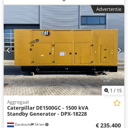
Toepassingsgebied: Bouwsector Leeggewicht: 706 kg
Advertentie
Generatorvermogen: 18 kVA Afmetingen laadruimte: 171 x
88 x 127 cm CE-markering: ja Watertankinhoud: 55 l Land
van herkomst: CN Neem contact op met Team DPX voor
meer informatie. = Extra opties en accessoires = Djdpfszc
Dvyex Abmeck - Accu - Bedieningspaneel - Stalen dak -
Tankwagen
1
/
15
Aggregaat
Caterpillar
DE1500GC - 1500 kVA
Standby Generator - DPX-18228
€ 235.400
Dordrecht
54 km