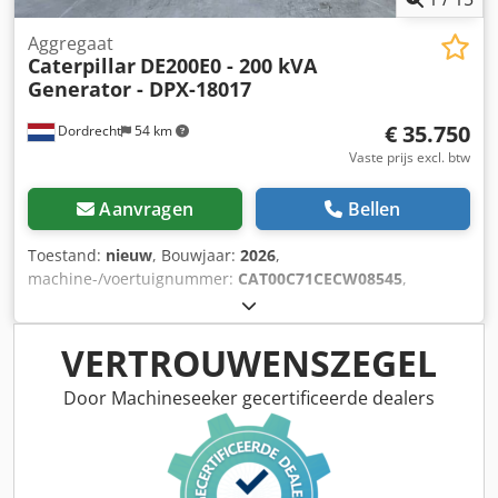
Aggregaat
Caterpillar
DE200E0 - 200 kVA
Generator - DPX-18017
€ 35.750
Dordrecht
54 km
Vaste prijs excl. btw
Aanvragen
Bellen
Toestand:
nieuw
, Bouwjaar:
2026
,
machine-/voertuignummer:
CAT00C71CECW08545
,
brandstoftype:
diesel
, motorfabrikant:
Caterpillar C7.1
,
Toepassing: Bouwsector Leeggewicht: 2.203 kg
Dcsdpjwvdxpofx Abmsk Generatorvermogen: 200 kVA
VERTROUWENSZEGEL
Laadruim afmetingen: 352 x 133 x 181 cm CE-markering: ja
Watertankinhoud: 418 l Land van productie: VK Neem
Door Machineseeker gecertificeerde dealers
contact op met Team DPX voor meer informatie. = Verdere
opties en toebehoren = - Accu - Bedieningspaneel - Stalen
dak - Tankwagen