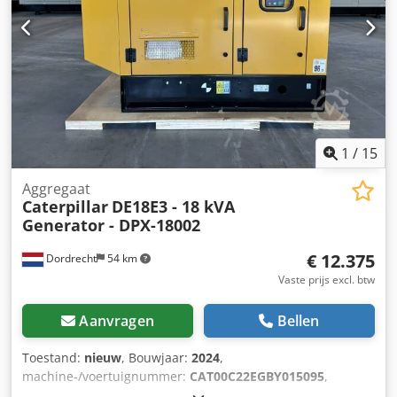
1
/
15
Aggregaat
Caterpillar
DE18E3 - 18 kVA
Generator - DPX-18002
€ 12.375
Dordrecht
54 km
Vaste prijs excl. btw
Aanvragen
Bellen
Toestand:
nieuw
, Bouwjaar:
2024
,
machine-/voertuignummer:
CAT00C22EGBY015095
,
brandstoftype:
diesel
, motorfabrikant:
Caterpillar C2.2
,