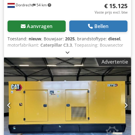
€ 15.125
Dordrecht
54 km
Vaste prijs excl. btw
Aanvragen
Bellen
Toestand:
nieuw
, Bouwjaar:
2025
, brandstoftype:
diesel
,
motorfabrikant:
Caterpillar C3.3
, Toepassing: Bouwsector
Leeggewicht: 889 kg Dodpfx Aey R I Htebmjck
Generatorvermogen: 50 kVA Laadruimafmetingen: 230 x 96
Advertentie
x 140 cm CE-markering: ja Watertankinhoud: 103 l Neem
contact op met Team DPX voor meer informatie. = Verdere
opties en accessoires = - Accu - Bedieningspaneel - Stalen
dak - Tankwagen