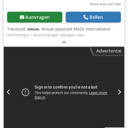
Vaste prijs excl. btw
Aanvragen
Bellen
Toestand:
nieuw
, Nieuw apparaat MASS International
Verfmenger / Batchmenger Menger voor
kunststofgranulaat Op korte termijn leverbaar uit voorraad
Voorbeeld: Menger MV 2 Stalen uitvoering Inhoud 200 liter
Advertentie
/ 120 kg granulaat Lengte 700 mm Breedte 700 mm Hoogte
1050 mm (inclusief bedieningspaneel 1250 mm)
Verrijdbaar op zwenkbare geremde wielen Aan beide
zijden afzuigopeningen voor een zuiglanze, bijkomend
aftapopening onderaan, Veiligheidsschakelaar op
invoerdeksel en aftapopening, Hoogte verstelbaar in
stappen van 25 mm, Kijkvenster voor vulpeilcontrole
Besturing via schakelpaneel Interval- en continu mengen
instelbaar Dcjdpfx Afsu Ti Tvowek Beschrijving: MV
batchmenger voor volledige menging van het gehele
kunststofgranulaat. Ideaal voor het inmengen van extra
componenten zoals kleurconcentraat, additieven,
vulstoffen, etc. Dankzij de geforceerde leiding via de