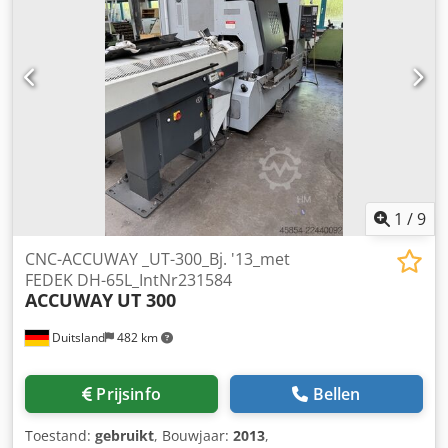
1
/
9
CNC-ACCUWAY _UT-300_Bj. '13_met
FEDEK DH-65L_IntNr231584
ACCUWAY
UT 300
Duitsland
482 km
Prijsinfo
Bellen
Toestand:
gebruikt
, Bouwjaar:
2013
,