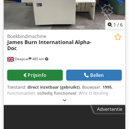
1
/
6
Boekbindmachine
James Burn International
Alpha-
Doc
Deepcar
485 km
Prijsinfo
Bellen
Toestand:
direct inzetbaar (gebruikt)
, Bouwjaar:
1995
,
Functionaliteit:
volledig functioneel
, Wire-O Binding
automatische papierperforeermachine voor A4 & A5 vellen.
Maximaal velformaat 360mm x 330mm Minimaal
Advertentie
velformaat 138mm x 138mm Papiervoorraad 50gsm tot
350gsm Perforeren tot 30.000 - 40.000 vellen per uur
Velhefhoogte instelbaar van 0,5 mm tot 1 mm Dsdpotx Ux