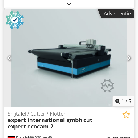
geproduceerd door SICK INTERNATIONAL. De machine is
per direct te koop omdat de productie in de fabriek in 2022
Advertentie
is stopgezet. Er worden bedieningsplatformen
meegeleverd. Technische gegevens - Capaciteit: 9.000
flessen/uur tot 12.000 flessen/uur - Formaten:
Kurksluitingen voor appelwijn- en mousserende
wijnflessen (75cl) Dsdpfx Ajwhk Dvofwock - Afmetingen: L.
200 cm - B. 150 cm - H. 250 cm Leveringsomvang -
Draadbeugel-aanbrenger - Bedieningsplatformen
1
/
5
Snijtafel / Cutter / Plotter
expert international gmbh
cut
expert ecocam 2
Bielefeld
229 km