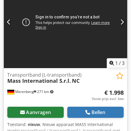
Refx Afweck Stroomvereisten 230v eenfase 50 Hz Andere
beschikbare stijlen: binden op rol - binden met kam -
perforeren in vijl - spiraalbinden. (POA)
1
/
3
Transportband (L-transportband)
Mass International S.r.l.
NC
€ 1.998
Merenberg
271 km
Vaste prijs excl. btw
Aanvragen
Bellen
Toestand:
nieuw
, Nieuw apparaat MASS International
Hoektransportband / transportband L-transportband met