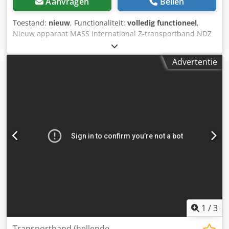
Aanvragen
Bellen
Toestand:
nieuw
, Functionaliteit:
volledig functioneel
,
Nieuw apparaat MASS International Z-transportband NDZ
Hoektransportband / lopende band Korte levertijden
mogelijk Voorbeeld zoals afgebeeld: Hoogteverstelbaar
Advertentie
hoektransportband met verstelbare hoeken NDZ 1
Aanvoertraject 600 mm Stijgtraject 1300 mm Uitvoertraject
500 mm Effectieve breedte 250 mm Buitenbreedte 305 mm
(zonder motor) Hoogte-uitvoer verstelbaar van 700 - 1000
mm Dcsdoiz S Htspfx Afwok Verstelbare hoeken voor
aanvoer- en uitvoergedeelte Verstelbare helling PU-band
Kleur zwart L-balken Balkafstand 500 mm Balkhoogte 30
mm Bandsnelheid 3 m/min Standaardbesturing met
noodstop/stopknop Rijdbaar op zwenkbare steunen met
rem Driedelige trechterplaten voor het aanvoergedeelte De
vermelde aanbiedingsprijs geldt voor de NDZ1.
1
/
3
Transportband (hellende