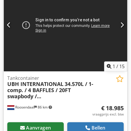
motor) Hoogte-instelbare afgiftehoogte 750 – 1050 mm
Instelbare hoek tussen invoer- en stijggedeelte Variabel
instelbare helling Meeneemhoogte 30 mm
Meeneemafstand 500 mm Bandsnelheid 3 m/min
Verrijdbaar op zwenkbare remwielen Drie-delige
trechterplaten voor het invoergedeelte De genoemde
aanbiedingsprijs geldt voor de NS1. Andere
hoektransporteurs in verschillende afmetingen bestelbaar,
zie lijst op afbeelding 2. Afmetingen naar klantwens zijn
geen probleem.
1
/
15
Tankcontainer
UBH INTERNATIONAL
34.570L / 1-
comp. / 4 BAFFLES / 20FT
swapbody /...
€ 18.985
Roosendaal
86 km
vraagprijs excl. btw
Aanvragen
Bellen