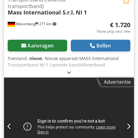
transportband)
Mass International S.r.l.
NI 1
€ 1.720
Merenberg
271 km
Vaste prijs excl. btw
Aanvragen
Bellen
Toestand:
nieuw
, Nieuw apparaat MASS International
Transportband NI 1 Lopende band/Afvoerband
Hoekverstelbaar transportband met trechter in het
invoergedeelte Op korte termijn leverbaar Voorbeeld: NI 1
Advertentie
Lengte: 1500 mm Nuttige breedte: 250 mm Buitenbreedte:
305 mm (zonder motor) Hoogte verstelbaar, afgiftehoogte
600 - 1000 mm Variabel instelbare helling Dwarslat hoogte:
30 mm Dodeh Nyp Uepfx Afweck Afstand tussen
dwarslatten: 500 mm Bandsnelheid: 3 m/min Mobiel op
zwenkbare geremde rollen Optioneel: Andere afmetingen
zie standaard leverlijst Afmetingen op klantwens FDA-
conforme band Aangepaste bandsnelheid etc.