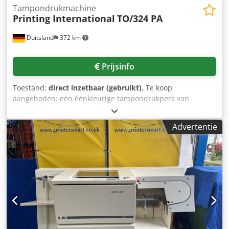
Tampondrukmachine
Printing International
TO/324 PA
Duitsland
372 km
Prijsinfo
Toestand:
direct inzetbaar (gebruikt)
, Te koop
aangeboden: een éénkleurige tampondrukpers van
Printing International. Clichéformaat: 100 mm/100 mm,
maximaal werkstukformaat: ca. 130 mm/170 mm,
Advertentie
maximaal afdrukdiameter: ca. 60 mm, maximale
tamponslag: 100 mm, maximale cyclustijd: 1200 cycli/uur.
De machine wordt aangedreven door perslucht; het
druksysteem heeft open inktbakken. Bezichtiging is
mogelijk na overleg. Dsdpfx Ajzk Nb Nefwjck