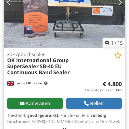
1
/
15
Zak-/pouchsealer
OK International Group
SuperSealer
SB-40 EU
Continuous Band Sealer
€ 4.800
Tarnock
572 km
EXW Vaste prijs excl. btw
Aanvragen
Bellen
Toestand:
goed (gebruikt)
, Functionaliteit:
volledig
functioneel
, VERWIJZING: MM6465 Dcedpfjznux Uox Afwek
1 x OK International Group SuperSealer, een