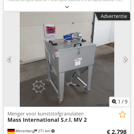
vaste hoek van 35° Dcodpfx Afehm Axgjwok Op korte
termijn leverbaar MASS International Hoektransportband
Advertentie
NC1 Transportband met vaste hoek en opvangplaten in het
invoergedeelte Voorbeeld zoals afgebeeld: NC 1
Invoergedeelte 600 mm Stijggedeelte 1300 mm Nuttige
breedte 250 mm Buitenbreedte 305 mm (zonder motor)
Hoogte-uitvoer verstelbaar van 750 - 1050 mm Vaste hoek
tussen invoer- en stijggedeelte Hellingshoek variabel
instelbaar Dwarslat hoogte 30 mm Afstand tussen
dwarslatten 500 mm Bandsnelheid 3 m/min Mobiel op
zwenkbare stopwielen Optioneel: Andere afmetingen zie
standaard leverlijst Afmetingen op klantspecificatie FDA-
conforme band Aangepaste bandsnelheid etc.
1
/
9
Menger voor kunststofgranulaten
Mass International S.r.l.
MV 2
€ 2.798
Merenberg
271 km