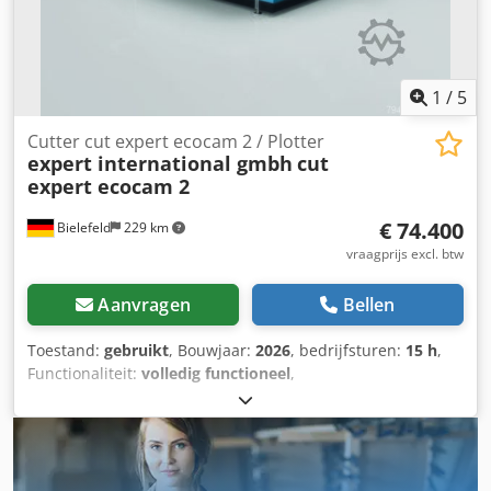
1
/
5
Cutter cut expert ecocam 2 / Plotter
expert international gmbh
cut
expert ecocam 2
€ 74.400
Bielefeld
229 km
vraagprijs excl. btw
Aanvragen
Bellen
Toestand:
gebruikt
, Bouwjaar:
2026
, bedrijfsturen:
15 h
,
Functionaliteit:
volledig functioneel
,
machine-/voertuignummer:
204065
, totale breedte:
2.900
mm
, totale hoogte:
3.300 mm
, Gebruikte machine CNC-
cutter/plotter Snijvlak in X en Y: 2.500 x 2.100 mm
Multifunctioneel CAM-snijsysteem met CNC-mes-
technologie voor 2D-snijden van leer, textiel, technische