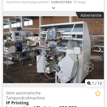
machine-/voertuignummer:
IntNr231584
, Te koop
aangeboden: een robuuste ACCUWAY UT-300 CNC-schuine
bedbank, bouwjaar 2013, inclusief FEDEK DH-65L
Advertentie
stafaanvoer. Technische gegevens Besturing: FANUC 0i-TC
Aantal assen: 2 assen, X/Z X-as verplaatsing: 300 mm Z-as
verplaatsing: 750 mm Snelle verplaatsing X-as: 20 m/min
Snelle verplaatsing Z-as: 24 m/min Toerental hoofdspil: tot
3.500 tpm Stafdoorlaat: 75 mm Hoofdspilmotorvermogen:
ca. 15 / 18,5 kW Gereedschapwisselaar: 12 posities
Taillebank Machinegewicht: ca. 5.500 kg
Machineafmetingen: ca. 3.300 × 1.800 × 1.800 mm FEDEK
DH-65L stafaanvoer Staflengte: ca. 1.500 mm Stafdiameter:
ca. 5–65 mm Dodpfx Afszp If Rswjck Interface: aansluiting
voor stafaanvoer aanwezig De machine kan na afspraak
bezichtigd worden. Wijzigingen, vergissingen in de
technische gegevens en voorafgaande verkoop
voorbehouden.
1
/
13
Semi automatische
Tampondrukmachine
IP Printing