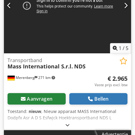
geremde wielen Zijdelingse opvangplaten in het
instortdeel Optioneel ook leverbaar als hoektransportband
met Supergrip band en separator (zie laatste twee foto's)
Dubbele rollen-separator met afgedekte riemaandrijving
Voorzien van Super Grip Verstelbare uitvalgoot
1
/
5
Transportband
Mass International S.r.l.
NDS
€ 2.965
Merenberg
271 km
Vaste prijs excl. btw
Aanvragen
Bellen
Toestand:
nieuw
, Nieuw apparaat MASS International
Dodpfx Asr A D S Esfwjck Hoektransportband NDS L
transportband / lopende band Snel leverbaar
Hoektransportband met instelbare hoeken Inclusief
Advertentie