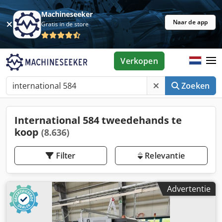
Machineseeker
Naar de app
Gratis in de store
Verkopen
Zoeken
International 584 tweedehands te
koop
(8.636)
Filter
Relevantie
Advertentie