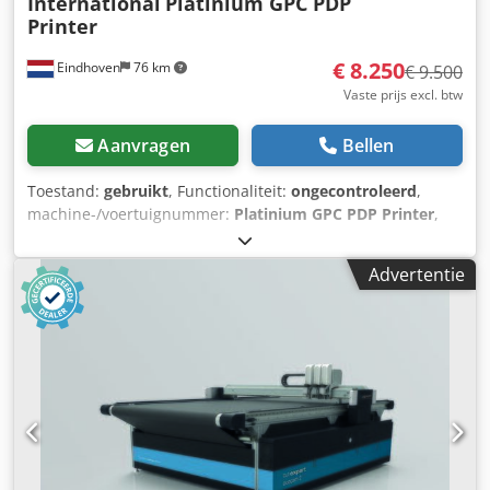
International
Platinium GPC PDP
Printer
€ 8.250
Eindhoven
76 km
€ 9.500
Vaste prijs excl. btw
Aanvragen
Bellen
Toestand:
gebruikt
, Functionaliteit:
ongecontroleerd
,
machine-/voertuignummer:
Platinium GPC PDP Printer
,
Gebruikte IP Semi Automatische Tampondrukinstallatie /
Tamponprinter IP Printing International Semi Automatic
Advertentie
Pad Printing Machine Djdpow H Naaefx Afweck "Used for
Pad Printing of PIA on son-tubes and on shaped products"
Manufacturer: IP Printing International Belgium Model:
Slider 160 GPC+P 290 GPC Type: Platinium GPC PDP Printer
Controller: Siemens Simatic Tough Pannel Inclusief pallet
met gereedschap en extra onderdelen