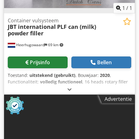
1
/
1
Container vulsysteem
JBT international
PLF can (milk)
powder filler
Heerhugowaard
69 km
Prijsinfo
Bellen
Toestand:
uitstekend (gebruikt)
, Bouwjaar:
2020
,
Functionaliteit:
volledig functioneel
, 16 heads rotary filler
with 2 checkweighers year: 2020 Dcodpfx Aozlhy Hjfwsk
Advertentie