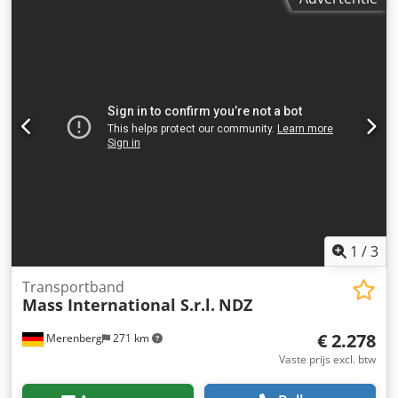
paddelscheider en opvangplaten in het invoergedeelte
Voorbeeld zoals afgebeeld: Invoergedeelte 600 mm
Stijggedeelte 1300 mm Uitvoergedeelte 800 mm Nuttige
breedte 350 mm Buitenbreedte 405 mm (zonder motor)
Hoogteverstelling van de uitvoerhoogte 700 - 1000 mm
Verstelbare hoeken voor invoergedeelte en uitvoergedeelte
Instelbare helling PU band Super Grip Bandsnelheid 3
m/min Verrijdbaar op zwenkbare stopwielen Zij-
opvangplaten in het invoergedeelte Paddelscheider
afzonderlijk bestuurbaar en in hoogte verstelbaar
1
/
3
Transportband
Mass International S.r.l.
NDZ
€ 2.278
Merenberg
271 km
Vaste prijs excl. btw