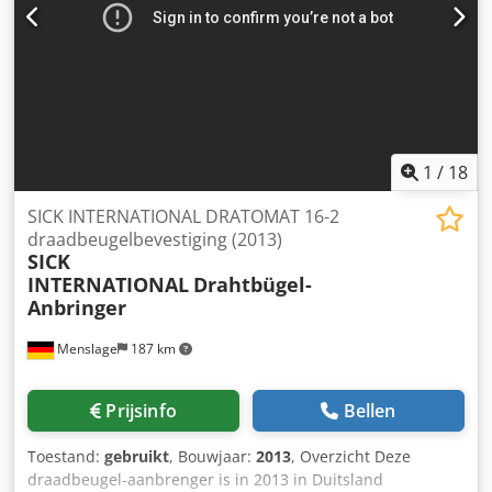
1
/
18
SICK INTERNATIONAL DRATOMAT 16-2
draadbeugelbevestiging (2013)
SICK
INTERNATIONAL
Drahtbügel-
Anbringer
Menslage
187 km
Prijsinfo
Bellen
Toestand:
gebruikt
, Bouwjaar:
2013
, Overzicht Deze
draadbeugel-aanbrenger is in 2013 in Duitsland