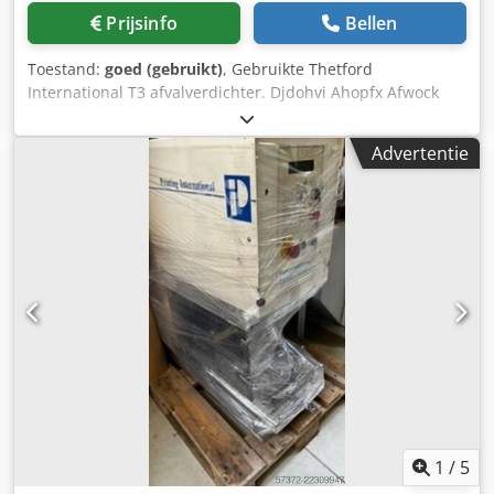
Prijsinfo
Bellen
Toestand:
goed (gebruikt)
, Gebruikte Thetford
International T3 afvalverdichter. Djdohvi Ahopfx Afwock
Advertentie
1
/
5