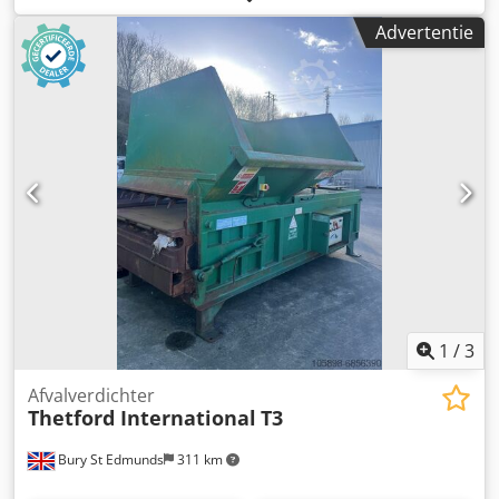
bandsealmachine voor continue werking, gemonteerd op
Advertentie
een mobiel, in hoogte verstelbaar onderstel. Fabrikant: OK
International Group. Model: SB-40 EU. Serienummer: 218-
2527-22. Snelheid: variabel, tot 21,3 m/min. Materiaal van
de zak: hittebestendige materialen tot 15 mils of 380
micron. Richting: van rechts naar links. LET OP: Er zijn 2
machines beschikbaar voor verkoop (4.800 euro per stuk).
1
/
3
Afvalverdichter
Thetford International
T3
Bury St Edmunds
311 km