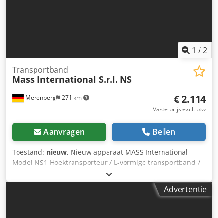
1
/
2
Transportband
Mass International S.r.l.
NS
€ 2.114
Merenberg
271 km
Vaste prijs excl. btw
Aanvragen
Bellen
Toestand:
nieuw
, Nieuw apparaat MASS International
Model NS1 Hoektransporteur / L-vormige transportband /
Lopende band Direct leverbaar Verstelbare
hoektransporteur NS1 met opvangplaten in het
Advertentie
invoergedeelte Voorbeeld zoals afgebeeld: Invoergedeelte
600 mm Stijggedeelte 1300 mm Dcjdpfxouip Ile Afwok
Werkbreedte 250 mm Buitenbreedte 305 mm (zonder