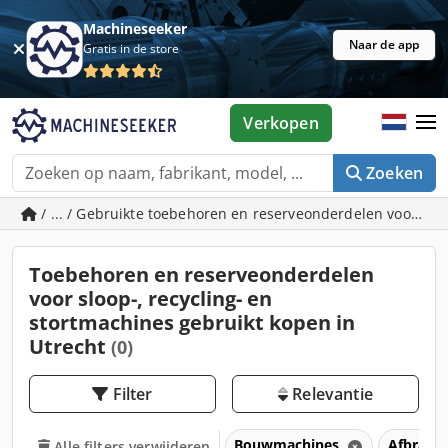
Machineseeker
Naar de app
Gratis in de store
Verkopen
Zoeken
/ ... / Gebruikte toebehoren en reserveonderdelen voor slo
Toebehoren en reserveonderdelen
voor sloop-, recycling- en
stortmachines gebruikt kopen in
Utrecht
(0)
Filter
Relevantie
Bouwmachines
Afbraak,
Alle filters verwijderen