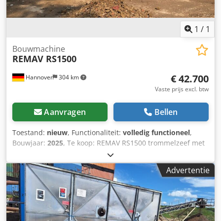
gerust een bericht of bel ons. Dodpfxjynbggo Acyjkr Wij
sturen u graag video's en extra foto's toe.
1
/
1
Bouwmachine
REMAV RS1500
€ 42.700
Hannover
304 km
Vaste prijs excl. btw
Aanvragen
Bellen
Toestand:
nieuw
, Functionaliteit:
volledig functioneel
,
Bouwjaar:
2025
, Te koop: REMAV RS1500 trommelzeef met
weinig bedrijfsuren – zo goed als nieuw Dksdpfszd D Uqsx
Acyer
Advertentie