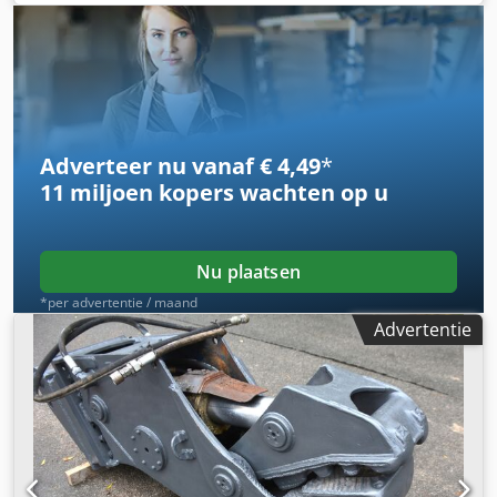
Max. wieldruk: 6500 kg Toegestane totaalgewicht
berijdbaar: 40.000 kg Retentiecapaciteit per lekbak (2): 180
liter
Adverteer nu vanaf € 4,49
*
11 miljoen kopers
wachten op u
Nu plaatsen
*per advertentie / maand
Advertentie