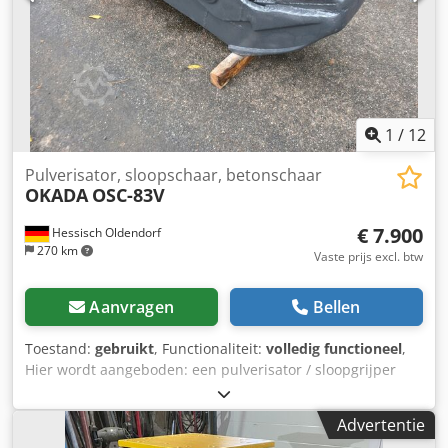
1
/
12
Pulverisator, sloopschaar, betonschaar
OKADA
OSC-83V
€ 7.900
Hessisch Oldendorf
270 km
Vaste prijs excl. btw
Aanvragen
Bellen
Toestand:
gebruikt
, Functionaliteit:
volledig functioneel
,
Hier wordt aangeboden: een pulverisator / sloopgrijper
Merk: OKADA OSV-83V LENOX MS21 Geschikt voor 20-25
ton graafmachines Gebruikte, goed werkende staat.
Advertentie
Dksdpfxjxw N Szo Acyer Voor vragen neem contact op via