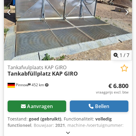
1
/
7
Tankafvulplaats KAP GIRO
Tankabfüllplatz
KAP GIRO
€ 6.800
Pinnow
452 km
vraagprijs excl. btw
Aanvragen
Bellen
Toestand:
goed (gebruikt)
, Functionaliteit:
volledig
functioneel
, Bouwjaar:
2021
, machine-/voertuignummer:
305642
, SEPPELER - Tankvulplaats Dedpfx Aozck Aajcyjkr