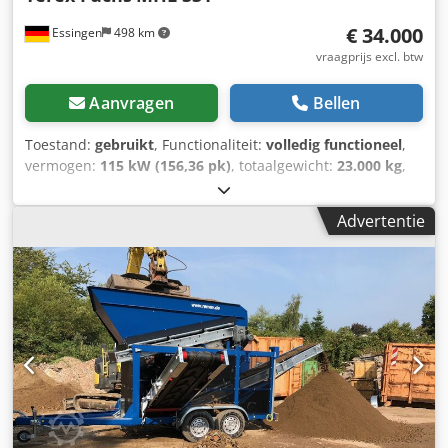
€ 34.000
Essingen
498 km
vraagprijs excl. btw
Aanvragen
Bellen
Toestand:
gebruikt
, Functionaliteit:
volledig functioneel
,
vermogen:
115 kW (156,36 pk)
, totaalgewicht:
23.000 kg
,
brandstoftype:
diesel
, kleur:
blauw
, bedrijfsklaar gewicht:
24.200 kg
, maximaal laadgewicht:
12.500 kg
, leeggewicht:
Advertentie
24.200 kg
, brandstof:
diesel
, soort overbrenging:
automatisch
, Bouwjaar:
2005
, bedrijfsturen:
14.800 h
,
Uitrusting:
cabine, grijperhydrauliek, verstelbare giek
, Wij
bieden deze gebruikte Terex Fuchs MHL 331 compressor
uit bouwjaar 2005 aan. Een grijper is op aanvraag mogelijk.
Fabrikant: Terex Fuchs Type: MHL 331
Voertuigidentificatienummer: 331110020 Toegestane
totaalgewicht: 23.000 kg Toegestane voorasbelasting:
11.700 kg Toegestane achterasbelasting: kg Bouwjaar: 2005
Motorvermogen: 115 kW Standaard bedrijfsgewicht: 24.200
kg Heeft u vragen of wenst u meer informatie? Schrijf ons