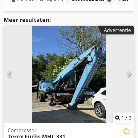
Meer resultaten:
Advertentie
1
/
9
Compressor
Terex Fuchs
MHL 331